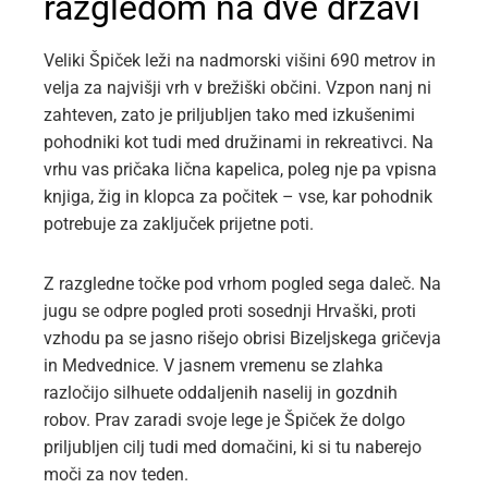
razgledom na dve državi
Veliki Špiček leži na nadmorski višini 690 metrov in
velja za najvišji vrh v brežiški občini. Vzpon nanj ni
zahteven, zato je priljubljen tako med izkušenimi
pohodniki kot tudi med družinami in rekreativci. Na
vrhu vas pričaka lična kapelica, poleg nje pa vpisna
knjiga, žig in klopca za počitek – vse, kar pohodnik
potrebuje za zaključek prijetne poti.
Z razgledne točke pod vrhom pogled sega daleč. Na
jugu se odpre pogled proti sosednji Hrvaški, proti
vzhodu pa se jasno rišejo obrisi Bizeljskega gričevja
in Medvednice. V jasnem vremenu se zlahka
razločijo silhuete oddaljenih naselij in gozdnih
robov. Prav zaradi svoje lege je Špiček že dolgo
priljubljen cilj tudi med domačini, ki si tu naberejo
moči za nov teden.