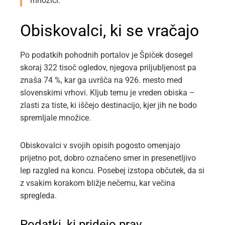
množici.
Obiskovalci, ki se vračajo
Po podatkih pohodnih portalov je Špiček dosegel
skoraj 322 tisoč ogledov, njegova priljubljenost pa
znaša 74 %, kar ga uvršča na 926. mesto med
slovenskimi vrhovi. Kljub temu je vreden obiska –
zlasti za tiste, ki iščejo destinacijo, kjer jih ne bodo
spremljale množice.
Obiskovalci v svojih opisih pogosto omenjajo
prijetno pot, dobro označeno smer in presenetljivo
lep razgled na koncu. Posebej izstopa občutek, da si
z vsakim korakom bližje nečemu, kar večina
spregleda.
Podatki, ki pridejo prav