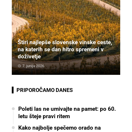
Štiri najlepše slovenske vinske ceste,
na katerih se dan hitro spremeni v
doživetje
7. junija 2026
PRIPOROČAMO DANES
Poleti las ne umivajte na pamet: po 60.
letu šteje pravi ritem
Kako najbolje spečemo orado na