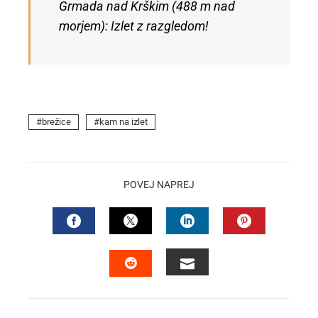
Grmada nad Krškim (488 m nad
morjem): Izlet z razgledom!
brežice
kam na izlet
POVEJ NAPREJ
FACEBOOK
TWITTER
LINKEDIN
PINTEREST
EMAIL
STUMBLEUPON