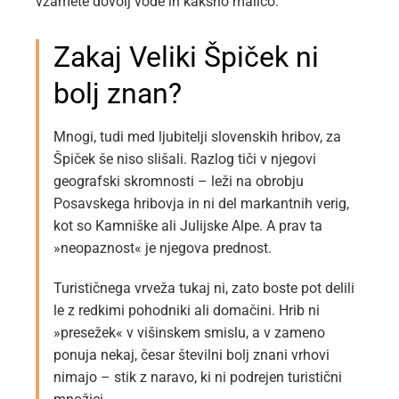
vzamete dovolj vode in kakšno malico.
Zakaj Veliki Špiček ni
bolj znan?
Mnogi, tudi med ljubitelji slovenskih hribov, za
Špiček še niso slišali. Razlog tiči v njegovi
geografski skromnosti – leži na obrobju
Posavskega hribovja in ni del markantnih verig,
kot so Kamniške ali Julijske Alpe. A prav ta
»neopaznost« je njegova prednost.
Turističnega vrveža tukaj ni, zato boste pot delili
le z redkimi pohodniki ali domačini. Hrib ni
»presežek« v višinskem smislu, a v zameno
ponuja nekaj, česar številni bolj znani vrhovi
nimajo – stik z naravo, ki ni podrejen turistični