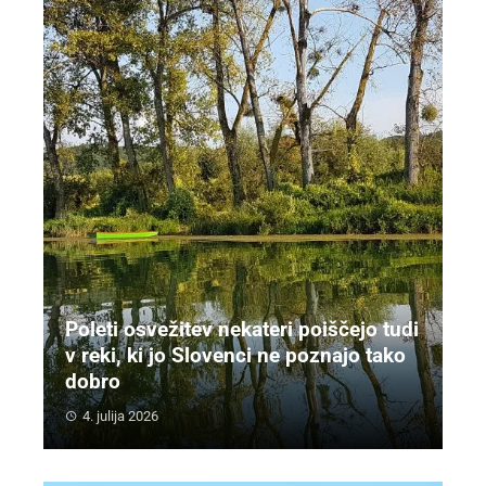
Poleti osvežitev nekateri poiščejo tudi
v reki, ki jo Slovenci ne poznajo tako
dobro
4. julija 2026