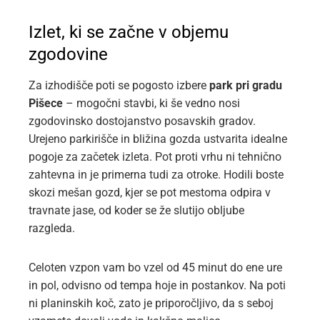
Izlet, ki se začne v objemu
zgodovine
Za izhodišče poti se pogosto izbere
park pri gradu
Pišece
– mogočni stavbi, ki še vedno nosi
zgodovinsko dostojanstvo posavskih gradov.
Urejeno parkirišče in bližina gozda ustvarita idealne
pogoje za začetek izleta. Pot proti vrhu ni tehnično
zahtevna in je primerna tudi za otroke. Hodili boste
skozi mešan gozd, kjer se pot mestoma odpira v
travnate jase, od koder se že slutijo obljube
razgleda.
Celoten vzpon vam bo vzel od 45 minut do ene ure
in pol, odvisno od tempa hoje in postankov. Na poti
ni planinskih koč, zato je priporočljivo, da s seboj