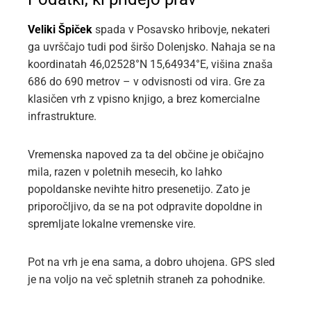
Veliki Špiček
spada v Posavsko hribovje, nekateri
ga uvrščajo tudi pod širšo Dolenjsko. Nahaja se na
koordinatah 46,02528°N 15,64934°E, višina znaša
686 do 690 metrov – v odvisnosti od vira. Gre za
klasičen vrh z vpisno knjigo, a brez komercialne
infrastrukture.
Vremenska napoved za ta del občine je običajno
mila, razen v poletnih mesecih, ko lahko
popoldanske nevihte hitro presenetijo. Zato je
priporočljivo, da se na pot odpravite dopoldne in
spremljate lokalne vremenske vire.
Pot na vrh je ena sama, a dobro uhojena. GPS sled
je na voljo na več spletnih straneh za pohodnike.