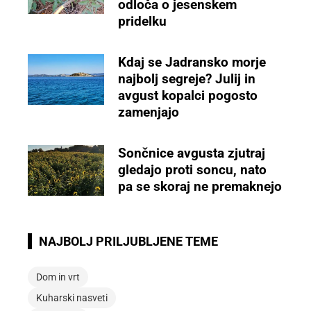
odloča o jesenskem
pridelku
Kdaj se Jadransko morje
najbolj segreje? Julij in
avgust kopalci pogosto
zamenjajo
Sončnice avgusta zjutraj
gledajo proti soncu, nato
pa se skoraj ne premaknejo
NAJBOLJ PRILJUBLJENE TEME
Dom in vrt
Kuharski nasveti