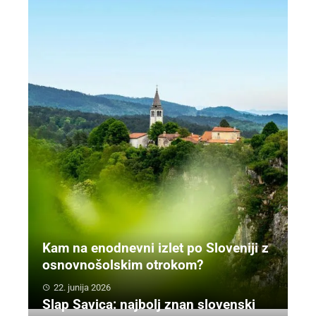
Kam na enodnevni izlet po Sloveniji z
osnovnošolskim otrokom?
22. junija 2026
Slap Savica: najbolj znan slovenski