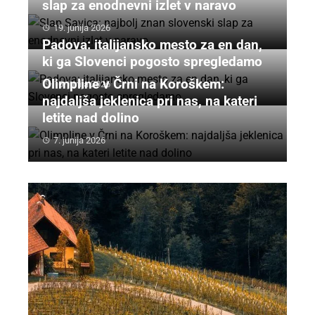
slap za enodnevni izlet v naravo
19. junija 2026
Padova: italijansko mesto za en dan,
ki ga Slovenci pogosto spregledamo
Olimpline v Črni na Koroškem:
16. junija 2026
najdaljša jeklenica pri nas, na kateri
letite nad dolino
7. junija 2026