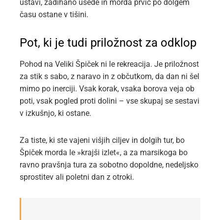
ustavi, zadihano usede in morda prvič po dolgem
času ostane v tišini.
Pot, ki je tudi priložnost za odklop
Pohod na Veliki Špiček ni le rekreacija. Je priložnost
za stik s sabo, z naravo in z občutkom, da dan ni šel
mimo po inerciji. Vsak korak, vsaka borova veja ob
poti, vsak pogled proti dolini – vse skupaj se sestavi
v izkušnjo, ki ostane.
Za tiste, ki ste vajeni višjih ciljev in dolgih tur, bo
Špiček morda le »krajši izlet«, a za marsikoga bo
ravno pravšnja tura za sobotno dopoldne, nedeljsko
sprostitev ali poletni dan z otroki.