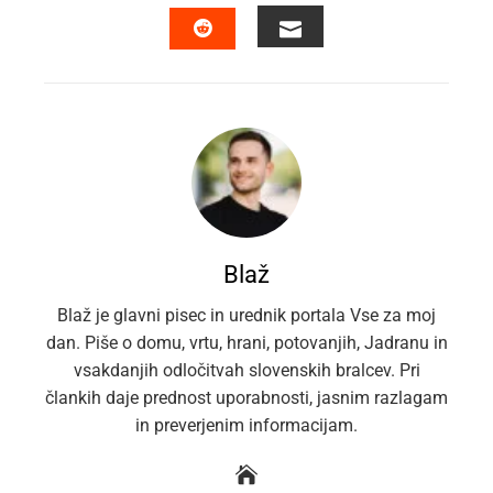
FACEBOOK
TWITTER
LINKEDIN
PINTEREST
EMAIL
STUMBLEUPON
Blaž
Blaž je glavni pisec in urednik portala Vse za moj
dan. Piše o domu, vrtu, hrani, potovanjih, Jadranu in
vsakdanjih odločitvah slovenskih bralcev. Pri
člankih daje prednost uporabnosti, jasnim razlagam
in preverjenim informacijam.