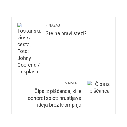
< NAZAJ
Ste na pravi stezi?
> NAPREJ
Čips iz piščanca, ki je
obnorel splet: hrustljava
ideja brez krompirja