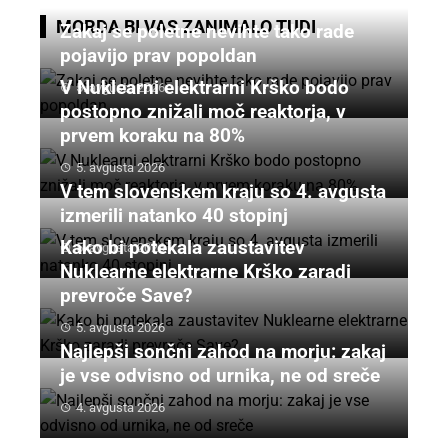
MORDA BI VAS ZANIMALO TUDI
Zakaj se poletne nevihte tako rade
pojavijo prav popoldan
V Nuklearni elektrarni Krško bodo
5. avgusta 2026
postopno znižali moč reaktorja, v
prvem koraku na 80%
5. avgusta 2026
V tem slovenskem kraju so 4. avgusta
izmerili natanko 40 stopinj
Kako bi potekala zaustavitev
5. avgusta 2026
Nuklearne elektrarne Krško zaradi
prevroče Save?
5. avgusta 2026
Najlepši sončni zahod na morju: zakaj
je vse odvisno od urnika, ne od sreče
4. avgusta 2026