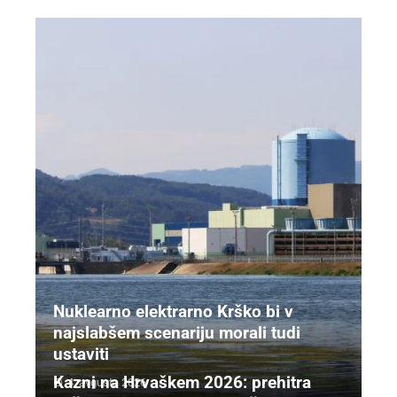
Nuklearno elektrarno Krško bi v
najslabšem scenariju morali tudi
ustaviti
Kazni na Hrvaškem 2026: prehitra
4. avgusta 2026