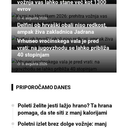
vožnja vas lahko stane več kot 1300
evrov
4. avgusta 2026
Delfini ob hrvaški obali niso redkost,
ampak živa zakladnica Jadrana
Vrhunec vročinskega vala je pred
3. avgusta 2026
vrati: na jugovzhodu se lahko približa
40 stopinjam
3. avgusta 2026
PRIPOROČAMO DANES
Poleti želite jesti lažjo hrano? Ta hrana
pomaga, da ste siti z manj kalorijami
Poletni izlet brez dolge vožnje: manj