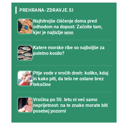
Najhitrejše čiščenje doma pred
odhodom na dopust: Začnite tam,
kjer je najlažje
Katere morske ribe so najboljše za
poletno kosilo?
Pitje vode v vročih dneh: koliko, kdaj
in kako piti, da telo ne ostane brez
tekočine
Vročina po 50. letu ni več samo
neprijetnost: na te znake morate biti
posebej pozorni