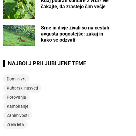
Kdaj pobrati kumare z vrta? Ne
čakajte, da zrastejo čim večje
Srne in divje živali so na cestah
avgusta pogostejše: zakaj in
kako se odzvati
NAJBOLJ PRILJUBLJENE TEME
Dom in vrt
Kuharski nasveti
Potovanja
Kampiranje
Zanimivosti
Zrela leta