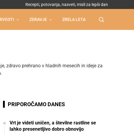
Recepti, potovanja, nasveti, misli za lepši dan
IVOSTI
ZDRAVJE
ZRELA LETA
je, zdravo prehrano v hladnih mesecih in ideje za
.
PRIPOROČAMO DANES
Vrt je videti uničen, a številne rastline se
lahko presenetljivo dobro obnovijo