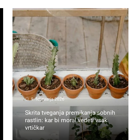
9. februarja 2026
Skrita tveganja premikanja sobnih
rastlin: kar bi moral vedeti vsak
vrtičkar
Preberi več