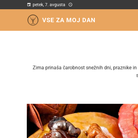
petek, 7. avgusta
VSE ZA MOJ DAN
Zima prinaša čarobnost snežnih dni, praznike in 