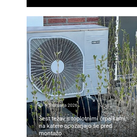
6. februarja 2026
Šest težav s toplotnimi črpalkami,
na katere opozarjajo še pred
montažo