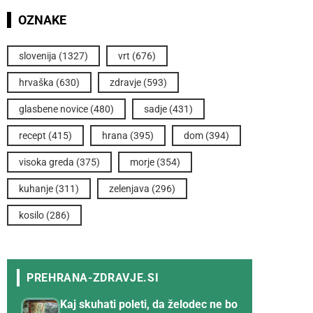
OZNAKE
slovenija
(1327)
vrt
(676)
hrvaška
(630)
zdravje
(593)
glasbene novice
(480)
sadje
(431)
recept
(415)
hrana
(395)
dom
(394)
visoka greda
(375)
morje
(354)
kuhanje
(311)
zelenjava
(296)
kosilo
(286)
Kaj skuhati poleti, da želodec ne bo