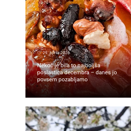
29. aprila 2026
Nekoč je bila to najboljša
poslastica decembra – danes jo
povsem pozabljamo
Preberi več