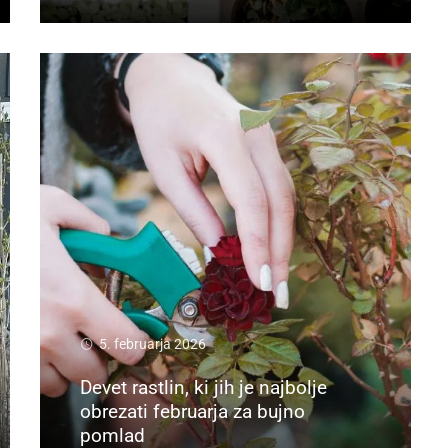
5. februarja 2026
Devet rastlin, ki jih je najbolje
obrezati februarja za bujno
pomlad