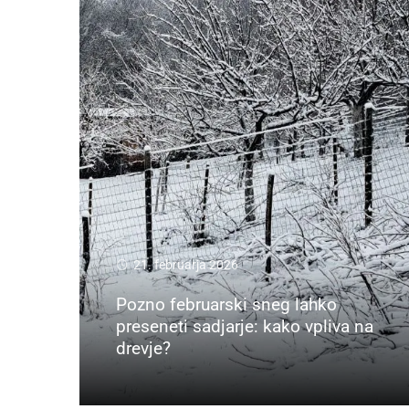
21. februarja 2026
Pozno februarski sneg lahko
preseneti sadjarje: kako vpliva na
drevje?
Preberi več