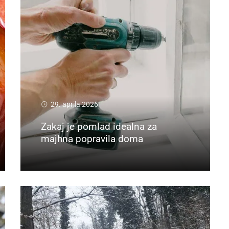
29. aprila 2026
Zakaj je pomlad idealna za
majhna popravila doma
Preberi več