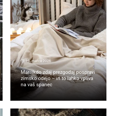
19. marca 2026
Marsikdo zdaj prezgodaj pospravi
zimsko odejo – in to lahko vpliva
na vaš spanec
Preberi več