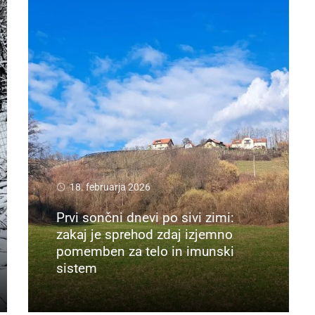
18. februarja 2026
Prvi sončni dnevi po sivi zimi:
zakaj je sprehod zdaj izjemno
pomemben za telo in imunski
sistem
Preberi več