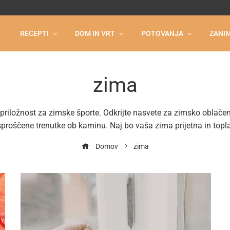
RECEPTI
DOM IN VRT
POTOVANJA
ZANIM
zima
priložnost za zimske športe. Odkrijte nasvete za zimsko oblačen
sproščene trenutke ob kaminu. Naj bo vaša zima prijetna in topla
Domov
zima