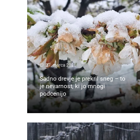
27. marca 2026
Sadno drevje je prekril sneg – to
je nevarnost, ki jo mnogi
podcenijo
Preberi več