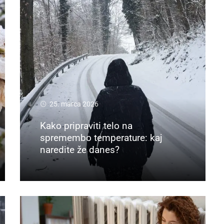
25. marca 2026
Kako pripraviti telo na
spremembo temperature: kaj
naredite že danes?
Preberi več