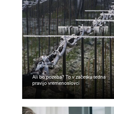
23. marca 2026
Ali bo pozeba? To v začetku tedna
pravijo vremenoslovci
Preberi več