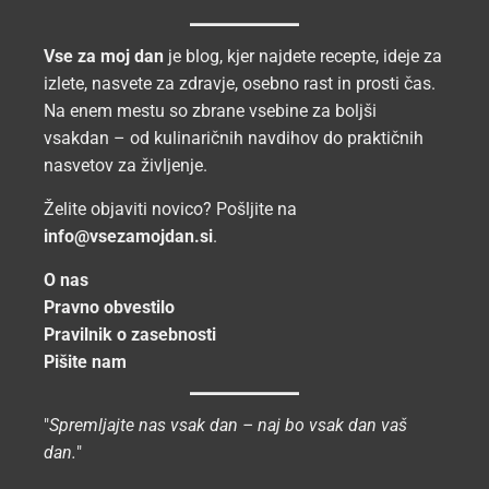
Vse za moj dan
je blog, kjer najdete recepte, ideje za
izlete, nasvete za zdravje, osebno rast in prosti čas.
Na enem mestu so zbrane vsebine za boljši
vsakdan – od kulinaričnih navdihov do praktičnih
nasvetov za življenje.
Želite objaviti novico? Pošljite na
info@vsezamojdan.si
.
O nas
Pravno obvestilo
Pravilnik o zasebnosti
Pišite nam
"
Spremljajte nas vsak dan – naj bo vsak dan vaš
dan.
"