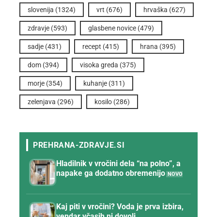
slovenija
(1324)
vrt
(676)
hrvaška
(627)
zdravje
(593)
glasbene novice
(479)
sadje
(431)
recept
(415)
hrana
(395)
dom
(394)
visoka greda
(375)
morje
(354)
kuhanje
(311)
zelenjava
(296)
kosilo
(286)
Hladilnik v vročini dela “na polno”, a
napake ga dodatno obremenijo
Kaj piti v vročini? Voda je prva izbira,
vendar včasih ni dovolj