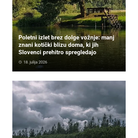
Poletni izlet brez dolge vožnje: manj
znani kotički blizu doma, ki jih
Slovenci prehitro spregledajo
18. julija 2026