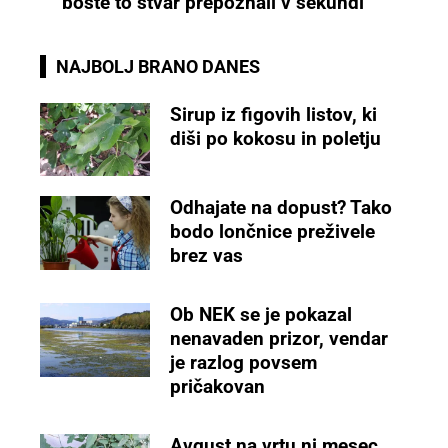
boste to stvar prepoznali v sekundi
NAJBOLJ BRANO DANES
Sirup iz figovih listov, ki
diši po kokosu in poletju
Odhajate na dopust? Tako
bodo lončnice preživele
brez vas
Ob NEK se je pokazal
nenavaden prizor, vendar
je razlog povsem
pričakovan
Avgust na vrtu ni mesec