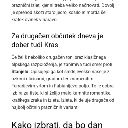
praznični izlet, kjer ni treba veliko načrtovati. Dovolj
je sprehod skozi staro jedro, kosilo in morda še
kratek ovinek v naravo.
Za drugačen občutek dneva je
dober tudi Kras
Če želiš nekoliko drugačen ton, brez klasičnega
alpskega razpoloženja, je zanimiva tudi smer proti
Štanjelu
. Opisujejo ga kot srednjeveško naselje z
ozkimi uličicami, gradom ter znamenitim
Ferrarijevim vrtom in Fabianijevo potjo. To je dobra
izbira za tiste, ki si želijo malo kamnite romantike,
kraškega zraka in izleta. Izleta, ki deluje drugače od
najbolj očitnih prazničnih variant.
Kako izbrati, da bo dan