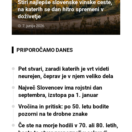
Štiri najlepše slovenske vinske ceste,
na katerih se dan hitro spremeni v
doživetje
7. junija 2026
PRIPOROČAMO DANES
Pet stvari, zaradi katerih je vrt videti
neurejen, čeprav je v njem veliko dela
Največ Slovencev ima rojstni dan
septembra, izstopa pa 1. januar
Vročina in pritisk: po 50. letu bodite
pozorni na te drobne znake
Če ste na morje hodili v 70. ali 80. letih,