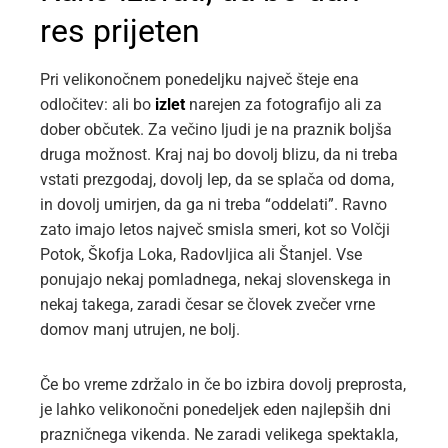
res prijeten
Pri velikonočnem ponedeljku največ šteje ena
odločitev: ali bo
izlet
narejen za fotografijo ali za
dober občutek. Za večino ljudi je na praznik boljša
druga možnost. Kraj naj bo dovolj blizu, da ni treba
vstati prezgodaj, dovolj lep, da se splača od doma,
in dovolj umirjen, da ga ni treba “oddelati”. Ravno
zato imajo letos največ smisla smeri, kot so Volčji
Potok, Škofja Loka, Radovljica ali Štanjel. Vse
ponujajo nekaj pomladnega, nekaj slovenskega in
nekaj takega, zaradi česar se človek zvečer vrne
domov manj utrujen, ne bolj.
Če bo vreme zdržalo in če bo izbira dovolj preprosta,
je lahko velikonočni ponedeljek eden najlepših dni
prazničnega vikenda. Ne zaradi velikega spektakla,