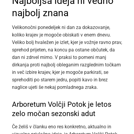
Najboljša ideja ni vedno
najbolj znana
Velikonočni ponedeljek ni dan za dokazovanje,
koliko krajev je mogoče obiskati v enem dnevu.
Veliko bolj hvaležen je izlet, kjer je vožnje ravno prav,
sprehod prijeten, na koncu pa ostane občutek, da
dan ni zdrvel mimo. V praksi to pomeni manj
dirkanja proti najbolj obleganim razglednim točkam
in več izbire krajev, kjer je mogoče parkirati, se
sprehoditi po starem jedru, popiti kavo in brez
naglice ujeti še nekaj pomladnega zraka.
Arboretum Volčji Potok je letos
zelo močan sezonski adut
Če želiš v članku eno res konkretno, aktualno in