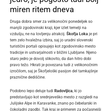
miren ritem dneva
Druga dobra smer za velikonočni ponedeljek so
manjši zgodovinski kraji, kjer izlet temelji na
vzdušju, ne na lovljenju atrakcij.
Škofja Loka
je pri
tem zelo hvaležna izbira, saj jo uradni slovenski
turistični portali opisujejo kot zgodovinsko mesto
tradicije in ustvarjalnosti v bližini Ljubljane. Njeno
staro jedro je dovolj slikovito, da dan hitro dobi
pravo težo. Hkrati je povezana tudi z velikonočnim
izročilom, saj je Škofjeloški pasijon del tamkajšnje
praznične dediščine.
Podobno lepo deluje tudi
Radovljica
, ki jo
predstavljajo kot srednjeveško mesto z razgledi na
Julijske Alpe in Karavanke, znano po čebelarski in
čokoladni zgodbi. Tak kraj je primeren za počasnejši