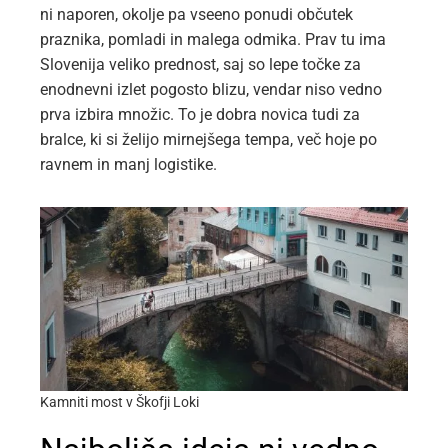
ni naporen, okolje pa vseeno ponudi občutek
praznika, pomladi in malega odmika. Prav tu ima
Slovenija veliko prednost, saj so lepe točke za
enodnevni izlet pogosto blizu, vendar niso vedno
prva izbira množic. To je dobra novica tudi za
bralce, ki si želijo mirnejšega tempa, več hoje po
ravnem in manj logistike.
Kamniti most v Škofji Loki