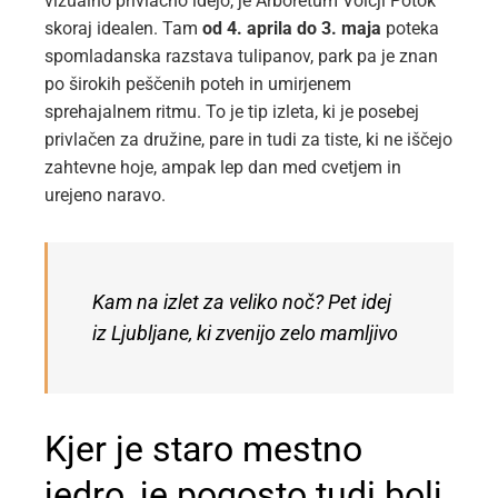
vizualno privlačno idejo, je Arboretum Volčji Potok
skoraj idealen. Tam
od 4. aprila do 3. maja
poteka
spomladanska razstava tulipanov, park pa je znan
po širokih peščenih poteh in umirjenem
sprehajalnem ritmu. To je tip izleta, ki je posebej
privlačen za družine, pare in tudi za tiste, ki ne iščejo
zahtevne hoje, ampak lep dan med cvetjem in
urejeno naravo.
Kam na izlet za veliko noč? Pet idej
iz Ljubljane, ki zvenijo zelo mamljivo
Kjer je staro mestno
jedro, je pogosto tudi bolj