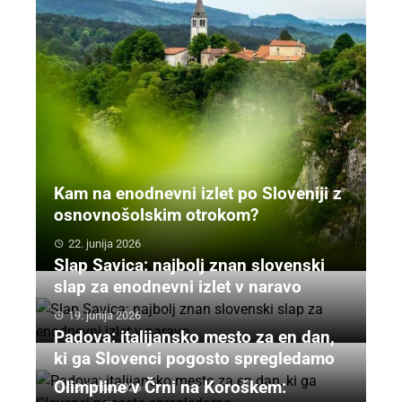
Kam na enodnevni izlet po Sloveniji z
osnovnošolskim otrokom?
22. junija 2026
Slap Savica: najbolj znan slovenski
slap za enodnevni izlet v naravo
19. junija 2026
Padova: italijansko mesto za en dan,
ki ga Slovenci pogosto spregledamo
Olimpline v Črni na Koroškem:
16. junija 2026