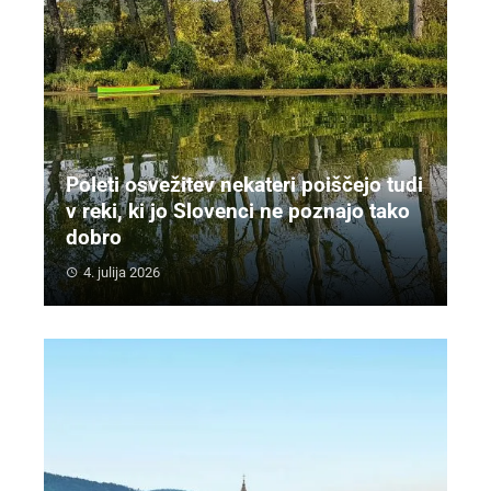
Poleti osvežitev nekateri poiščejo tudi
v reki, ki jo Slovenci ne poznajo tako
dobro
4. julija 2026