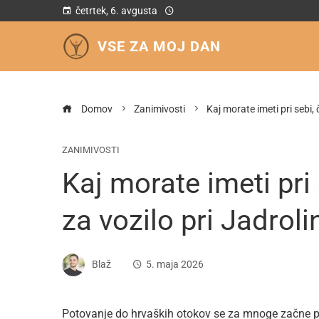
četrtek, 6. avgusta
VSE ZA MOJ DAN
Domov
Zanimivosti
Kaj morate imeti pri sebi, 
ZANIMIVOSTI
Kaj morate imeti pri
za vozilo pri Jadrolin
Blaž
5. maja 2026
Potovanje do hrvaških otokov se za mnoge začne pre