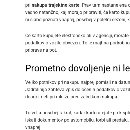
pri
nakupu trajektne karte
. Prav tam nastane ena o
vedno natančno, kaj morajo pripraviti, če karto kupuj
ni slabo poznati vnaprej, posebej v poletni sezoni, k
Če karto kupujete elektronsko ali v agenciji, morate 
podatkov o vozilu obvezen. To je majhna podrobnost
priprave na pot.
Prometno dovoljenje ni l
Veliko potnikov pri nakupu najprej pomisli na datum,
Jadrolinija zahteva vpis določenih podatkov o vozil
dobro imeti pri roki že pred začetkom nakupa.
To velja posebej takrat, kadar karto urejate prek sp
iskati dokumentov po avtomobilu, torbi ali predalu. 
vnaprej.