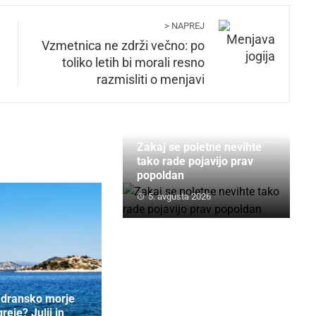
> NAPREJ
Vzmetnica ne zdrži večno: po
toliko letih bi morali resno
razmisliti o menjavi
Zakaj se poletne nevihte
tako rade pojavijo prav
popoldan
5. avgusta 2026
adransko morje
reje? Julij in