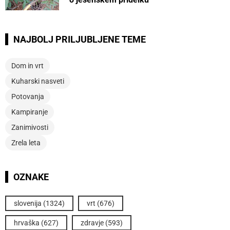
NAJBOLJ PRILJUBLJENE TEME
Dom in vrt
Kuharski nasveti
Potovanja
Kampiranje
Zanimivosti
Zrela leta
OZNAKE
slovenija
(1324)
vrt
(676)
hrvaška
(627)
zdravje
(593)