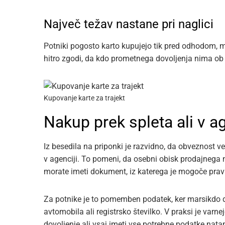
Največ težav nastane pri naglici
Potniki pogosto karto kupujejo tik pred odhodom, me
hitro zgodi, da kdo prometnega dovoljenja nima ob s
Kupovanje karte za trajekt
Nakup prek spleta ali v ag
Iz besedila na priponki je razvidno, da obveznost v
v agenciji. To pomeni, da osebni obisk prodajnega 
morate imeti dokument, iz katerega je mogoče prav
Za potnike je to pomemben podatek, ker marsikdo 
avtomobila ali registrsko številko. V praksi je varn
dovoljenje ali vsaj imeti vse potrebne podatke nat