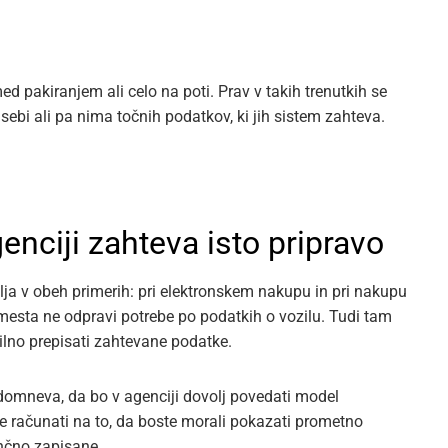
d pakiranjem ali celo na poti. Prav v takih trenutkih se
ebi ali pa nima točnih podatkov, ki jih sistem zahteva.
enciji zahteva isto pripravo
elja v obeh primerih: pri elektronskem nakupu in pri nakupu
mesta ne odpravi potrebe po podatkih o vozilu. Tudi tam
ilno prepisati zahtevane podatke.
domneva, da bo v agenciji dovolj povedati model
eje računati na to, da boste morali pokazati prometno
ančno zapisane.