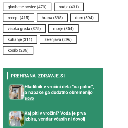
glasbene novice
(479)
sadje
(431)
recept
(415)
hrana
(395)
dom
(394)
visoka greda
(375)
morje
(354)
kuhanje
(311)
zelenjava
(296)
kosilo
(286)
Hladilnik v vročini dela “na polno”,
a napake ga dodatno obremenijo
Kaj piti v vročini? Voda je prva
izbira, vendar včasih ni dovolj