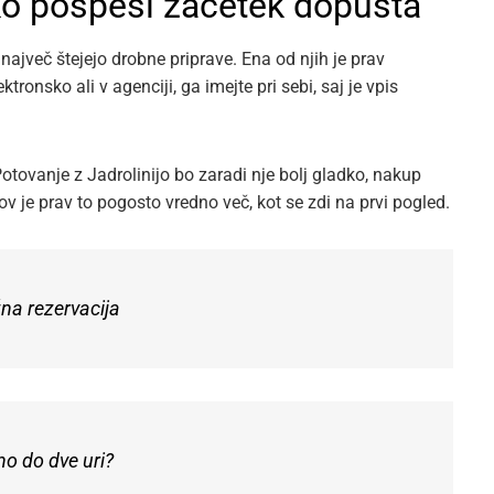
ko pospeši začetek dopusta
največ štejejo drobne priprave. Ena od njih je prav
ronsko ali v agenciji, ga imejte pri sebi, saj je vpis
otovanje z Jadrolinijo bo zaradi nje bolj gladko, nakup
ov je prav to pogosto vredno več, kot se zdi na prvi pogled.
žna rezervacija
eno do dve uri?