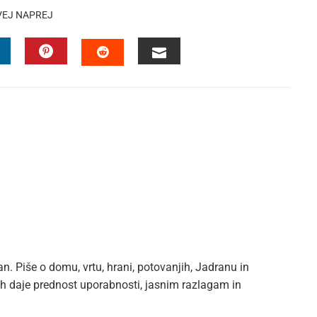
VEJ NAPREJ
INKEDIN
PINTEREST
EMAIL
STUMBLEUPON
an. Piše o domu, vrtu, hrani, potovanjih, Jadranu in
kih daje prednost uporabnosti, jasnim razlagam in