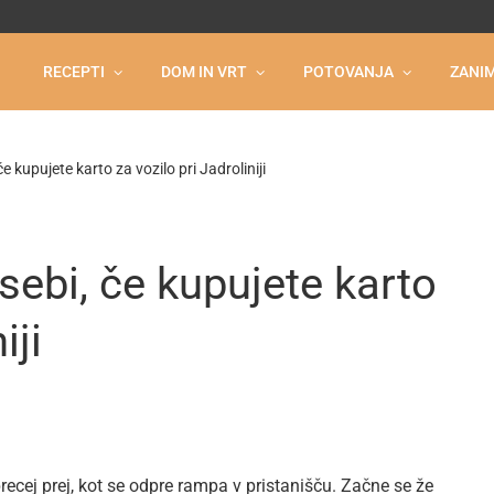
RECEPTI
DOM IN VRT
POTOVANJA
ZANIM
če kupujete karto za vozilo pri Jadroliniji
 sebi, če kupujete karto
iji
cej prej, kot se odpre rampa v pristanišču. Začne se že