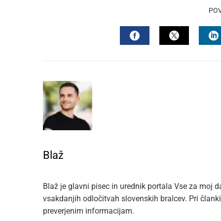
PO
FACEBOOK
TWITTER
L
Blaž
Blaž je glavni pisec in urednik portala Vse za moj d
vsakdanjih odločitvah slovenskih bralcev. Pri član
preverjenim informacijam.