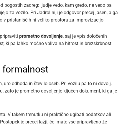
d pogostih zadreg: ljudje vedo, kam gredo, ne vedo pa
ejo za vozilo. Pri Jadroliniji je odgovor precej jasen, a ga
o v pristaniščih ni veliko prostora za improvizacijo.
pripraviti
prometno dovoljenje
, saj je vpis določenih
, ki pa lahko močno vpliva na hitrost in brezskrbnost
e formalnost
 uro odhoda in število oseb. Pri vozilu pa to ni dovolj.
u, zato je prometno dovoljenje ključen dokument, ki ga je
leta. V takem trenutku ni praktično ugibati podatkov ali
Postopek je precej lažji, če imate vse pripravljeno že