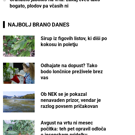
bogato, plodov pa včasih ni
NAJBOLJ BRANO DANES
Sirup iz figovih listov, ki diši po
kokosu in poletju
Odhajate na dopust? Tako
bodo lončnice preživele brez
vas
Ob NEK se je pokazal
nenavaden prizor, vendar je
razlog povsem pričakovan
Avgust na vrtu ni mesec
počitka: teh pet opravil odloča
o jesenskem pridelku