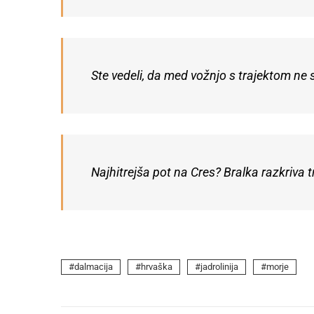
Ste vedeli, da med vožnjo s trajektom ne
Najhitrejša pot na Cres? Bralka razkriva t
dalmacija
hrvaška
jadrolinija
morje