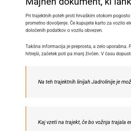
Majhen dokument, ki lah
Pri trajektnih poteh proti hrvaškim otokom pogosto 
prometno dovoljenje. Če kupujete karto za vozilo elekt
določenih podatkov o vozilu obvezen.
Takšna informacija je preprosta, a zelo uporabna. P
hitrejši, začetek poti pa manj živčen. V času dopust
Na teh trajektnih linijah Jadrolinije je mo
Kaj vzeti na trajekt, če bo vožnja trajala 