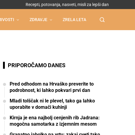
Recepti, potovanja, nasveti, misli za lepši dan
IVOSTI
ZDRAVJE
ZRELA LETA
PRIPOROČAMO DANES
Pred odhodom na Hrvaško preverite to
podrobnost, ki lahko pokvari prvi dan
Mladi tolščak ni le plevel, tako ga lahko
uporabite v domači kuhinji
Kirnja je ena najbolj cenjenih rib Jadrana:
mogočna samotarka z izjemnim mesom
Granatno jabolko na vrtu: zakaj cveti tako