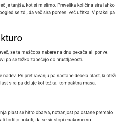
č je tanjša, kot si mislimo. Prevelika količina sira lahko
pogled se zdi, da več sira pomeni več užitka. V praksi pa
ukturo
eveč, se ta maščoba nabere na dnu pekača ali ponve.
vi pa se težko zapečejo do hrustljavosti.
e nadev. Pri pretiravanju pa nastane debela plast, ki oteži
 plast sira pa deluje kot težka, kompaktna masa.
rnja plast se hitro obarva, notranjost pa ostane premalo
li tortiljo pokriti, da se sir stopi enakomerno.