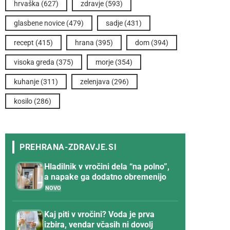
hrvaška
(627)
zdravje
(593)
glasbene novice
(479)
sadje
(431)
recept
(415)
hrana
(395)
dom
(394)
visoka greda
(375)
morje
(354)
kuhanje
(311)
zelenjava
(296)
kosilo
(286)
Hladilnik v vročini dela “na polno”,
a napake ga dodatno obremenijo
Kaj piti v vročini? Voda je prva
izbira, vendar včasih ni dovolj