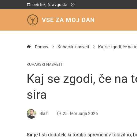
četrtek, 6. avgusta
VSE ZA MOJ DAN
Domov
Kuharski nasveti
Kaj se zgodi, če na t
KUHARSKI NASVETI
Kaj se zgodi, če na t
sira
Blaž
25. februarja 2026
Sir
je tisti dodatek, ki tortiljo spremeni v tolažilno,