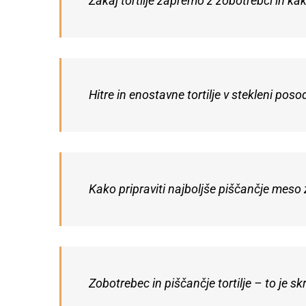
Zakaj tortilje zapremo z zobotrebci in ka
Hitre in enostavne tortilje v stekleni poso
Kako pripraviti najboljše piščančje meso z
Zobotrebec in piščančje tortilje – to je sk