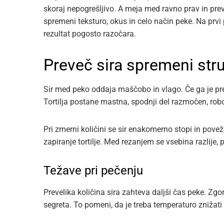
skoraj nepogrešljivo. A meja med ravno prav in preve
spremeni teksturo, okus in celo način peke. Na prvi 
rezultat pogosto razočara.
Preveč sira spremeni str
Sir med peko oddaja maščobo in vlago. Če ga je pr
Tortilja postane mastna, spodnji del razmočen, robo
Pri zmerni količini se sir enakomerno stopi in povež
zapiranje tortilje. Med rezanjem se vsebina razlije,
Težave pri pečenju
Prevelika količina sira zahteva daljši čas peke. Zgo
segreta. To pomeni, da je treba temperaturo znižati a