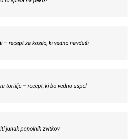
ko to vpliva na peko?
di – recept za kosilo, ki vedno navduši
a tortilje – recept, ki bo vedno uspel
riti junak popolnih zvitkov