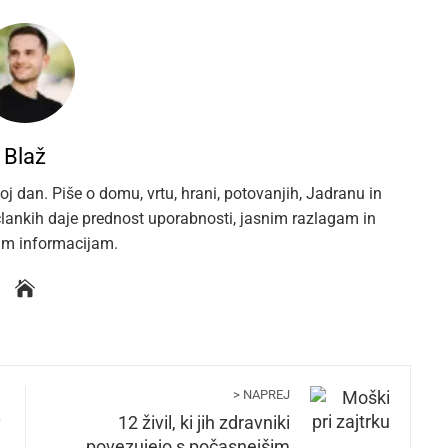
Blaž
oj dan. Piše o domu, vrtu, hrani, potovanjih, Jadranu in
 člankih daje prednost uporabnosti, jasnim razlagam in
im informacijam.
> NAPREJ
v
12 živil, ki jih zdravniki
povezujejo s počasnejšim