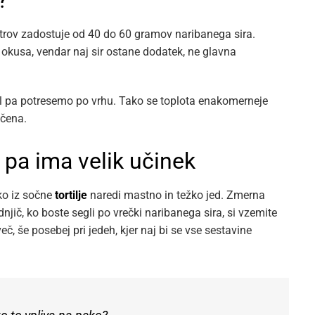
?
metrov zadostuje od 40 do 60 gramov naribanega sira.
 okusa, vendar naj sir ostane dodatek, ne glavna
del pa potresemo po vrhu. Tako se toplota enakomerneje
ečena.
i pa ima velik učinek
hko iz sočne
tortilje
naredi mastno in težko jed. Zmerna
njič, ko boste segli po vrečki naribanega sira, si vzemite
č, še posebej pri jedeh, kjer naj bi se vse sestavine