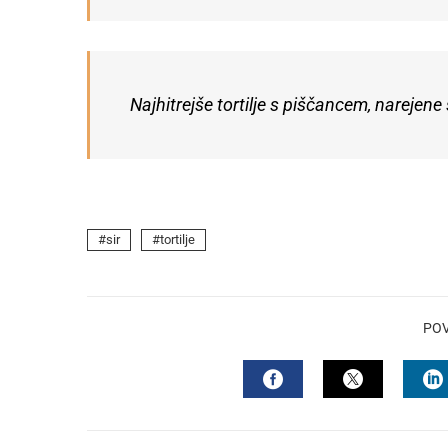
Najhitrejše tortilje s piščancem, narejen
sir
tortilje
PO
FACEBOOK
TWITTER
L