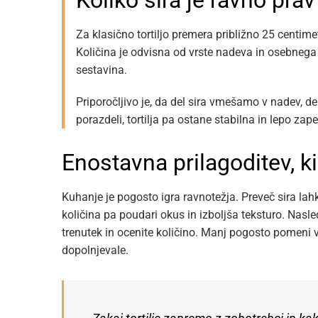
Koliko sira je ravno prav
Za klasično tortiljo premera približno 25 centi
Količina je odvisna od vrste nadeva in osebnega
sestavina.
Priporočljivo je, da del sira vmešamo v nadev, 
porazdeli, tortilja pa ostane stabilna in lepo zap
Enostavna prilagoditev, k
Kuhanje je pogosto igra ravnotežja. Preveč sira la
količina pa poudari okus in izboljša teksturo. Nasled
trenutek in ocenite količino. Manj pogosto pomeni ve
dopolnjevale.