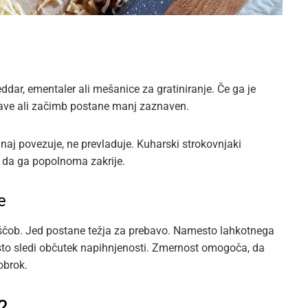
ddar, ementaler ali mešanice za gratiniranje. Če ga je
njave ali začimb postane manj zaznaven.
 naj povezuje, ne prevladuje. Kuharski strokovnjaki
pa da ga popolnoma zakrije.
e
maščob. Jed postane težja za prebavo. Namesto lahkotnega
osto sledi občutek napihnjenosti. Zmernost omogoča, da
obrok.