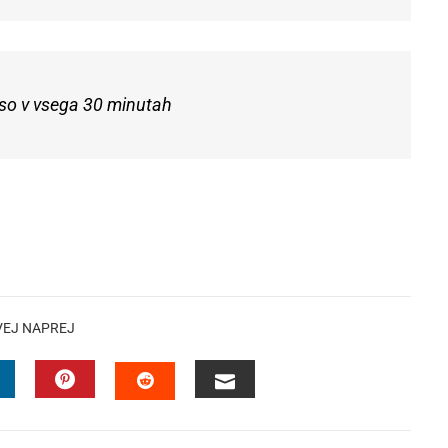
e so v vsega 30 minutah
VEJ NAPREJ
INKEDIN
PINTEREST
EMAIL
STUMBLEUPON