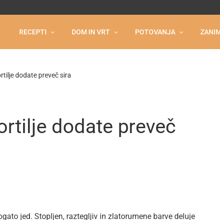
RECEPTI
DOM IN VRT
POTOVANJA
ZANIM
ortilje dodate preveč sira
ortilje dodate preveč
 bogato jed. Stopljen, raztegljiv in zlatorumene barve deluje