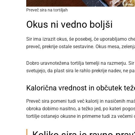
Preveč sira na tortiljah
Okus ni vedno boljši
Sir ima izrazit okus, še posebej, če uporabljamo che
preveč, prekrije ostale sestavine. Okus mesa, zele
Dobro uravnotežena tortilja temelji na razmerju. Sir
svetujejo, da plast sira le rahlo prekrije nadev, ne 
Kalorična vrednost in občutek tež
Preveč sira pomeni tudi več kalorij in nasičenih 
obroka dobimo nasitno, a težko jed, po kateri pog
tortilje ostanejo okusne in primerne tudi za večerni 