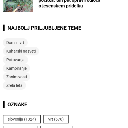
počitka: teh pet opravil odloča
o jesenskem pridelku
NAJBOLJ PRILJUBLJENE TEME
Dom in vrt
Kuharski nasveti
Potovanja
Kampiranje
Zanimivosti
Zrela leta
OZNAKE
slovenija
(1324)
vrt
(676)