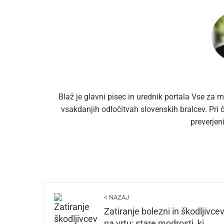
Blaž je glavni pisec in urednik portala Vse za m
vsakdanjih odločitvah slovenskih bralcev. Pri
preverjen
< NAZAJ
Zatiranje bolezni in škodljivce
na vrtu: stare modrosti, ki