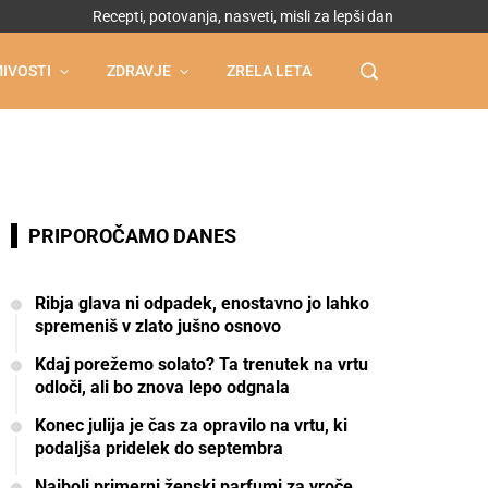
Recepti, potovanja, nasveti, misli za lepši dan
IVOSTI
ZDRAVJE
ZRELA LETA
PRIPOROČAMO DANES
Ribja glava ni odpadek, enostavno jo lahko
spremeniš v zlato jušno osnovo
Kdaj porežemo solato? Ta trenutek na vrtu
odloči, ali bo znova lepo odgnala
Konec julija je čas za opravilo na vrtu, ki
podaljša pridelek do septembra
Najbolj primerni ženski parfumi za vroče