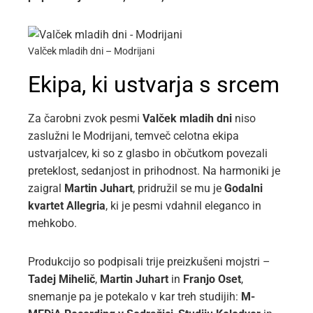
Valček mladih dni – Modrijani
Ekipa, ki ustvarja s srcem
Za čarobni zvok pesmi
Valček mladih dni
niso
zaslužni le Modrijani, temveč celotna ekipa
ustvarjalcev, ki so z glasbo in občutkom povezali
preteklost, sedanjost in prihodnost. Na harmoniki je
zaigral
Martin Juhart
, pridružil se mu je
Godalni
kvartet Allegria
, ki je pesmi vdahnil eleganco in
mehkobo.
Produkcijo so podpisali trije preizkušeni mojstri –
Tadej Mihelič
,
Martin Juhart
in
Franjo Oset
,
snemanje pa je potekalo v kar treh studijih:
M-