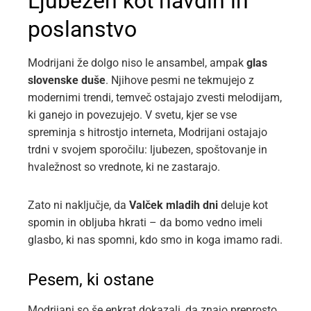
Ljubezen kot navdih in
poslanstvo
Modrijani že dolgo niso le ansambel, ampak
glas
slovenske duše
. Njihove pesmi ne tekmujejo z
modernimi trendi, temveč ostajajo zvesti melodijam,
ki ganejo in povezujejo. V svetu, kjer se vse
spreminja s hitrostjo interneta, Modrijani ostajajo
trdni v svojem sporočilu: ljubezen, spoštovanje in
hvaležnost so vrednote, ki ne zastarajo.
Zato ni naključje, da
Valček mladih dni
deluje kot
spomin in obljuba hkrati – da bomo vedno imeli
glasbo, ki nas spomni, kdo smo in koga imamo radi.
Pesem, ki ostane
Modrijani so še enkrat dokazali, da znajo preprosto