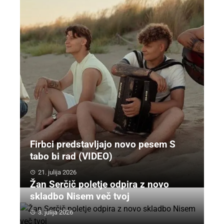
Firbci predstavljajo novo pesem S
tabo bi rad (VIDEO)
21. julija 2026
Žan Serčič poletje odpira z novo
skladbo Nisem več tvoj
3. julija 2026