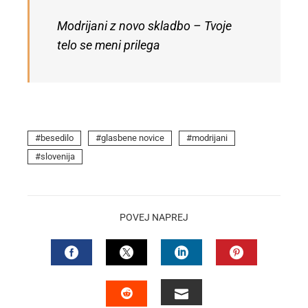
Modrijani z novo skladbo – Tvoje
telo se meni prilega
besedilo
glasbene novice
modrijani
slovenija
POVEJ NAPREJ
FACEBOOK
TWITTER
LINKEDIN
PINTEREST