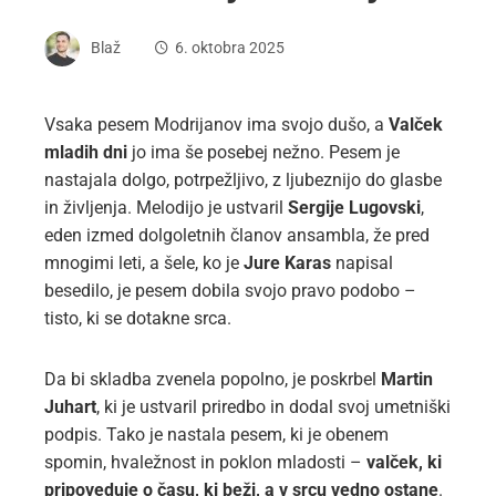
Blaž
6. oktobra 2025
Vsaka pesem Modrijanov ima svojo dušo, a
Valček
mladih dni
jo ima še posebej nežno. Pesem je
nastajala dolgo, potrpežljivo, z ljubeznijo do glasbe
in življenja. Melodijo je ustvaril
Sergije Lugovski
,
eden izmed dolgoletnih članov ansambla, že pred
mnogimi leti, a šele, ko je
Jure Karas
napisal
besedilo, je pesem dobila svojo pravo podobo –
tisto, ki se dotakne srca.
Da bi skladba zvenela popolno, je poskrbel
Martin
Juhart
, ki je ustvaril priredbo in dodal svoj umetniški
podpis. Tako je nastala pesem, ki je obenem
spomin, hvaležnost in poklon mladosti –
valček, ki
pripoveduje o času, ki beži, a v srcu vedno ostane
.