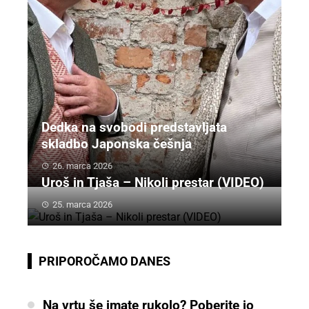
Dedka na svobodi predstavljata
skladbo Japonska češnja
26. marca 2026
Uroš in Tjaša – Nikoli prestar (VIDEO)
25. marca 2026
PRIPOROČAMO DANES
Na vrtu še imate rukolo? Poberite jo