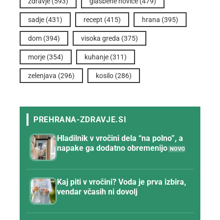
zdravje
(593)
glasbene novice
(479)
sadje
(431)
recept
(415)
hrana
(395)
dom
(394)
visoka greda
(375)
morje
(354)
kuhanje
(311)
zelenjava
(296)
kosilo
(286)
Hladilnik v vročini dela “na polno”, a
napake ga dodatno obremenijo
Kaj piti v vročini? Voda je prva izbira,
vendar včasih ni dovolj