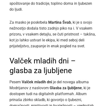
spoštovanje do tradicije, toplino doma in ljubezen
do ljudi.
Za masko je poskrbela
Martina Švab
, ki je s svojo
nežnostjo dodala tisto zadnjo piko na i. V vsakem
prizoru, v vsakem detajlu, se čuti pristnost – takšna,
kot jo lahko ustvari le ekipa, ki med seboj deli
prijateljstvo, zaupanje in enak pogled na svet.
Valček mladih dni –
glasba za ljubljene
Pesem
Valček mladih dni
je del novega albuma
Modrijanov z naslovom
Glasba za ljubljene
, ki je
dostopen tudi na digitalnih platformah. Album
prinaša zbirko skladb, ki govorijo o ljubezni,
domačnosti, minljivosti in hvaležnosti – vrednotah,