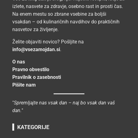
izlete, nasvete za zdravje, osebno rast in prosti čas.
Na enem mestu so zbrane vsebine za boljši
vsakdan – od kulinaričnih navdihov do praktičnih
nasvetov za življenje.
Želite objaviti novico? Pošljite na
info@vsezamojdan.si
.
O nas
Pravno obvestilo
Pravilnik o zasebnosti
Pišite nam
"
Spremljajte nas vsak dan – naj bo vsak dan vaš
dan.
"
KATEGORIJE