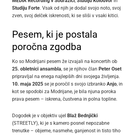
MEDiA Recording v Sodražici
,
Studiju Kolodvor
in
Studiju Forte
. Vsak od njih je dodal svojo noto, svoj
zven, svoj delček iskrenosti, ki se sliši v vsaki kitici.
Pesem, ki je postala
poročna zgodba
Ko so Modrijani pesem že izvajali na koncertih ob
25. obletnici ansambla
, se je njihov član
Peter Oset
pripravljal na enega najlepših dni svojega življenja.
10. maja 2025
se je poročil s svojo izbranko
Anjo
, in
kot se spodobi za Modrijane, je bila njuna poroka
prava pesem – iskrena, čustvena in polna topline.
Dogodek je v objektiv ujel
Blaž Bednjički
(STREETLY), ki je s kamero posnel nepozabne
trenutke – objeme, nasmehe, ganjenost in tisto tiho