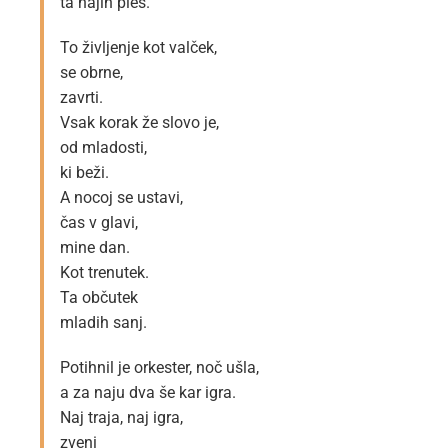
ta najin ples.
To življenje kot valček,
se obrne,
zavrti.
Vsak korak že slovo je,
od mladosti,
ki beži.
A nocoj se ustavi,
čas v glavi,
mine dan.
Kot trenutek.
Ta občutek
mladih sanj.
Potihnil je orkester, noč ušla,
a za naju dva še kar igra.
Naj traja, naj igra,
zveni