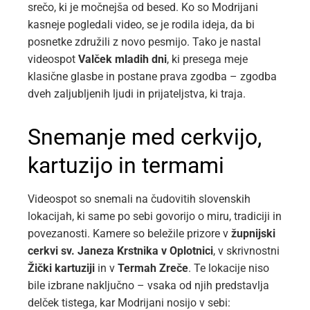
srečo, ki je močnejša od besed. Ko so Modrijani
kasneje pogledali video, se je rodila ideja, da bi
posnetke združili z novo pesmijo. Tako je nastal
videospot
Valček mladih dni
, ki presega meje
klasične glasbe in postane prava zgodba – zgodba
dveh zaljubljenih ljudi in prijateljstva, ki traja.
Snemanje med cerkvijo,
kartuzijo in termami
Videospot so snemali na čudovitih slovenskih
lokacijah, ki same po sebi govorijo o miru, tradiciji in
povezanosti. Kamere so beležile prizore v
župnijski
cerkvi sv. Janeza Krstnika v Oplotnici
, v skrivnostni
Žički kartuziji
in v
Termah Zreče
. Te lokacije niso
bile izbrane naključno – vsaka od njih predstavlja
delček tistega, kar Modrijani nosijo v sebi: