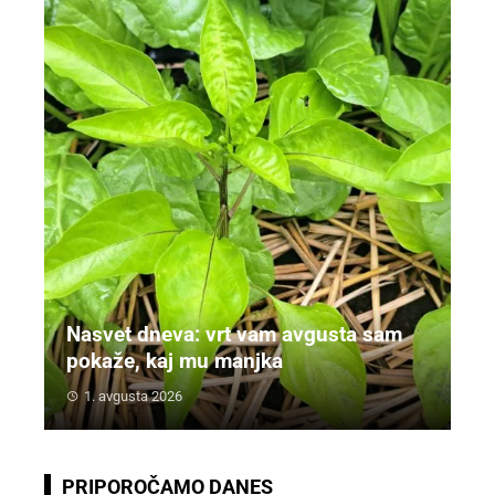
Nasvet dneva: vrt vam avgusta sam
pokaže, kaj mu manjka
1. avgusta 2026
PRIPOROČAMO DANES