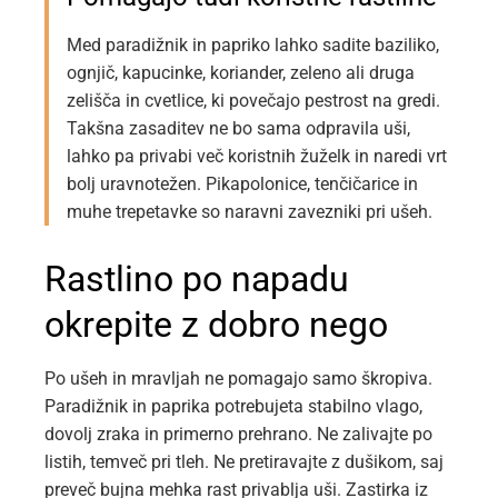
Med paradižnik in papriko lahko sadite baziliko,
ognjič, kapucinke, koriander, zeleno ali druga
zelišča in cvetlice, ki povečajo pestrost na gredi.
Takšna zasaditev ne bo sama odpravila uši,
lahko pa privabi več koristnih žuželk in naredi vrt
bolj uravnotežen. Pikapolonice, tenčičarice in
muhe trepetavke so naravni zavezniki pri ušeh.
Rastlino po napadu
okrepite z dobro nego
Po ušeh in mravljah ne pomagajo samo škropiva.
Paradižnik in paprika potrebujeta stabilno vlago,
dovolj zraka in primerno prehrano. Ne zalivajte po
listih, temveč pri tleh. Ne pretiravajte z dušikom, saj
preveč bujna mehka rast privablja uši. Zastirka iz