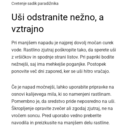
Cvetenje sadik paradižnika
Uši odstranite nežno, a
vztrajno
Pri manjšem napadu je najprej dovolj močan curek
vode. Rastlino zjutraj poškropite tako, da sperete uši
z vršičkov in spodnje strani listov. Pri papriki bodite
nežnejši, saj ima mehkejše poganjke. Postopek
ponovite več dni zapored, ker se uši hitro vračajo.
Če je napad močnejši, lahko uporabite pripravke na
osnovi kalijevega mila, ki so namenjeni rastlinam.
Pomembno je, da sredstvo pride neposredno na uši.
Škropljenje opravite zvečer ali zgodaj zjutraj, ne na
vročem soncu. Pred uporabo vedno preberite
navodila in preizkusite na manjšem delu rastline.