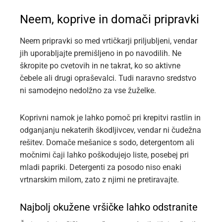
Neem, koprive in domači pripravki
Neem pripravki so med vrtičkarji priljubljeni, vendar
jih uporabljajte premišljeno in po navodilih. Ne
škropite po cvetovih in ne takrat, ko so aktivne
čebele ali drugi opraševalci. Tudi naravno sredstvo
ni samodejno nedolžno za vse žuželke.
Koprivni namok je lahko pomoč pri krepitvi rastlin in
odganjanju nekaterih škodljivcev, vendar ni čudežna
rešitev. Domače mešanice s sodo, detergentom ali
močnimi čaji lahko poškodujejo liste, posebej pri
mladi papriki. Detergenti za posodo niso enaki
vrtnarskim milom, zato z njimi ne pretiravajte.
Najbolj okužene vršičke lahko odstranite