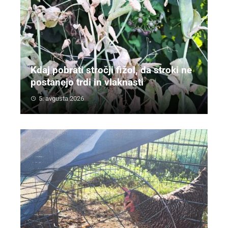
Kdaj pobrati stročji fižol, da stroki ne
postanejo trdi in vlaknasti
5. avgusta 2026