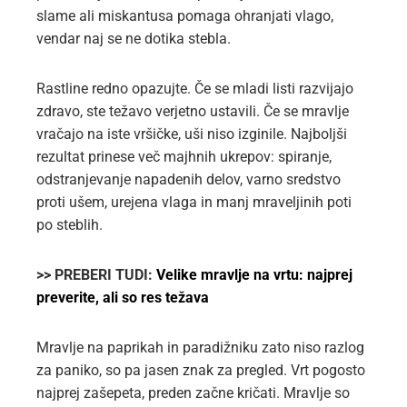
slame ali miskantusa pomaga ohranjati vlago,
vendar naj se ne dotika stebla.
Rastline redno opazujte. Če se mladi listi razvijajo
zdravo, ste težavo verjetno ustavili. Če se mravlje
vračajo na iste vršičke, uši niso izginile. Najboljši
rezultat prinese več majhnih ukrepov: spiranje,
odstranjevanje napadenih delov, varno sredstvo
proti ušem, urejena vlaga in manj mraveljinih poti
po steblih.
>> PREBERI TUDI:
Velike mravlje na vrtu: najprej
preverite, ali so res težava
Mravlje na paprikah in paradižniku zato niso razlog
za paniko, so pa jasen znak za pregled. Vrt pogosto
najprej zašepeta, preden začne kričati. Mravlje so