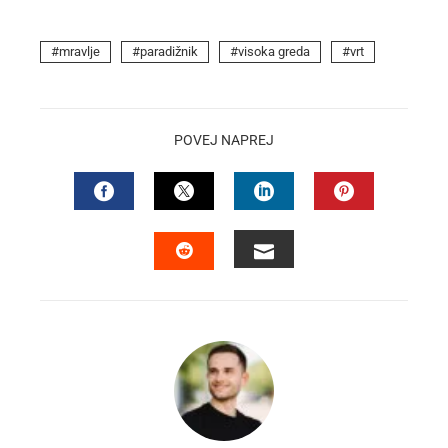
mravlje
paradižnik
visoka greda
vrt
POVEJ NAPREJ
FACEBOOK
TWITTER
LINKEDIN
PINTEREST
EMAIL
STUMBLEUPON