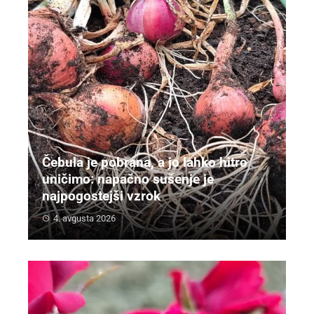
Čebula je pobrana, a jo lahko hitro
uničimo: napačno sušenje je
najpogostejši vzrok
4. avgusta 2026