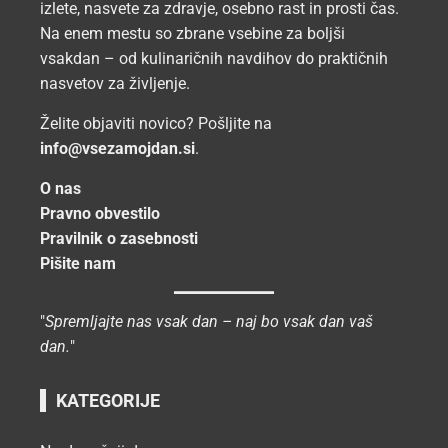
izlete, nasvete za zdravje, osebno rast in prosti čas.
Na enem mestu so zbrane vsebine za boljši
vsakdan – od kulinaričnih navdihov do praktičnih
nasvetov za življenje.
Želite objaviti novico? Pošljite na
info@vsezamojdan.si
.
O nas
Pravno obvestilo
Pravilnik o zasebnosti
Pišite nam
"
Spremljajte nas vsak dan – naj bo vsak dan vaš
dan.
"
KATEGORIJE