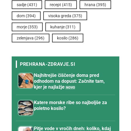
sadje
(431)
recept
(415)
hrana
(395)
dom
(394)
visoka greda
(375)
morje
(353)
kuhanje
(311)
zelenjava
(296)
kosilo
(286)
Najhitrejše čiščenje doma pred
odhodom na dopust: Začnite tam,
kjer je najlažje
Katere morske ribe so najboljše za
poletno kosilo?
Pitje vode v vročih dneh: koliko, kdaj