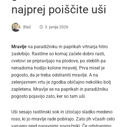
najprej poiščite uši
Blaž
3. junija 2026
Mravlje
na paradižniku in paprikah vrtnarja hitro
zaskrbijo. Rastline so komaj začele dobro rasti,
cvetovi se pripravljajo na plodove, po steblih pa
nenadoma hodijo kolone mravelj. Prva misel je
pogosto, da je treba odstraniti mravlje. A na
zelenjavnem vrtu je zgodba običajno nekoliko bolj
zapletena. Mravlje se na paprikah in paradižniku
pogosto pojavijo zato, ker so tam uši.
Uši sesajo rastlinski sok in izločajo sladko medeno
roso, ki jo mravlje rade pobirajo. Zato jih včasih celo
varujejo pred naravnimi sovražniki. Če odstranimo