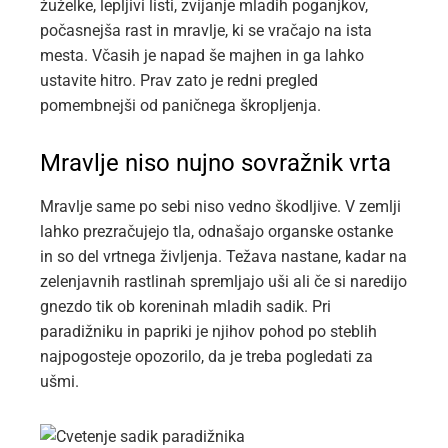
žuželke, lepljivi listi, zvijanje mladih poganjkov,
počasnejša rast in mravlje, ki se vračajo na ista
mesta. Včasih je napad še majhen in ga lahko
ustavite hitro. Prav zato je redni pregled
pomembnejši od paničnega škropljenja.
Mravlje niso nujno sovražnik vrta
Mravlje same po sebi niso vedno škodljive. V zemlji
lahko prezračujejo tla, odnašajo organske ostanke
in so del vrtnega življenja. Težava nastane, kadar na
zelenjavnih rastlinah spremljajo uši ali če si naredijo
gnezdo tik ob koreninah mladih sadik. Pri
paradižniku in papriki je njihov pohod po steblih
najpogosteje opozorilo, da je treba pogledati za
ušmi.