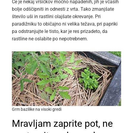
Če je nekaj vršičkov močno napadenih, jih je včasih
bolje odščipniti in odnesti z vrta. Tako zmanjšate
število uši in rastlini olajšate okrevanje. Pri
paradižniku to običajno ni velika težava, pri papriki
pa odstranjujte le tisto, kar je res prizadeto, da
rastline ne oslabite po nepotrebnem.
Grm bazilike na visoki gredi
Mravljam zaprite pot, ne