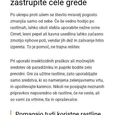
zastrupite cele grede
Po ukrepu proti ušem se število mravelj pogosto
zmanjša samo od sebe. Če še vedno hodijo po
rastlinah, lahko okoli stebla uporabite nežne ovire.
Cimet, lesni pepel ali kavna usedlina lahko začasno
zmotijo njihove poti, vendar jih dež in zalivanje hitro
izpereta. To je pomoč, ne trajna rešitev.
Pri uporabi insekticidnih praškov ali močnejših
sredstev ob paradižniku in papriki bodite zelo
previdni. Gre za užitne rastline, zato uporabljajte
samo sredstva, ki so namenjena zelenjavnemu vrtu,
in upoštevajte karenco. Nikoli ne posipajte neznanih
pripravkov neposredno ob rastline, če ne veste, ali
so varni za vrtnine, tla in opraševalce.
Pomagajo tudi koristne rastline