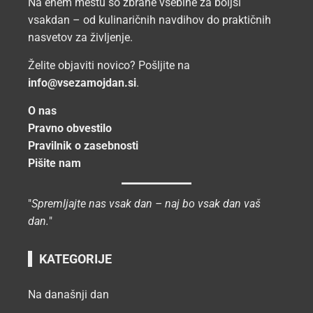
Na enem mestu so zbrane vsebine za boljši
vsakdan – od kulinaričnih navdihov do praktičnih
nasvetov za življenje.
Želite objaviti novico? Pošljite na
info@vsezamojdan.si
.
O nas
Pravno obvestilo
Pravilnik o zasebnosti
Pišite nam
"
Spremljajte nas vsak dan – naj bo vsak dan vaš
dan.
"
KATEGORIJE
Na današnji dan