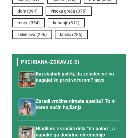
dom
(394)
visoka greda
(375)
morje
(354)
kuhanje
(311)
zelenjava
(296)
kosilo
(286)
Kaj skuhati poleti, da želodec ne bo
nagajal še pred večerom?
Zaradi vročine nimate apetita? To ni
varen način hujšanja
Hladilnik v vročini dela “na polno”, a
napake ga dodatno obremenijo