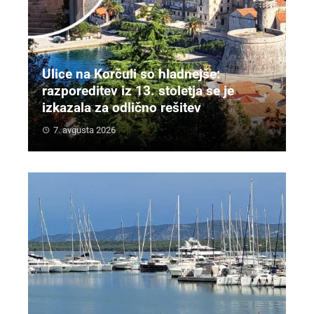
Ulice na Korčuli so hladnejše:
razporeditev iz 13. stoletja se je
izkazala za odlično rešitev
7. avgusta 2026