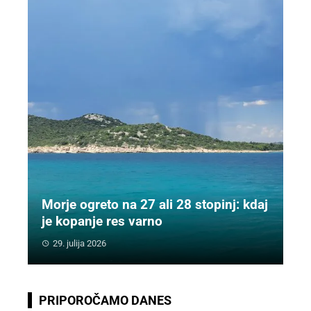
Morje ogreto na 27 ali 28 stopinj: kdaj
je kopanje res varno
29. julija 2026
PRIPOROČAMO DANES