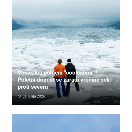
Veste, kaj pomeni “coolcation”?
Poletni dopust se zaradi vročine seli
proti severu
31. julija 2026