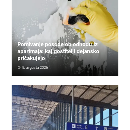
Pomivanje posode ob odhodu iz
apartmaja: kaj gostitelji dejansko
pričakujejo
5. avgusta 2026