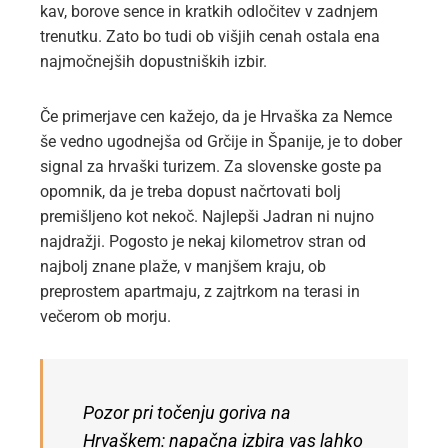
kav, borove sence in kratkih odločitev v zadnjem
trenutku. Zato bo tudi ob višjih cenah ostala ena
najmočnejših dopustniških izbir.
Če primerjave cen kažejo, da je Hrvaška za Nemce
še vedno ugodnejša od Grčije in Španije, je to dober
signal za hrvaški turizem. Za slovenske goste pa
opomnik, da je treba dopust načrtovati bolj
premišljeno kot nekoč. Najlepši Jadran ni nujno
najdražji. Pogosto je nekaj kilometrov stran od
najbolj znane plaže, v manjšem kraju, ob
preprostem apartmaju, z zajtrkom na terasi in
večerom ob morju.
Pozor pri točenju goriva na
Hrvaškem: napačna izbira vas lahko