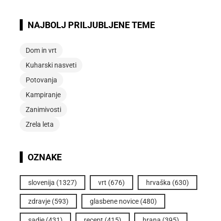
NAJBOLJ PRILJUBLJENE TEME
Dom in vrt
Kuharski nasveti
Potovanja
Kampiranje
Zanimivosti
Zrela leta
OZNAKE
slovenija
(1327)
vrt
(676)
hrvaška
(630)
zdravje
(593)
glasbene novice
(480)
sadje
(431)
recept
(415)
hrana
(395)