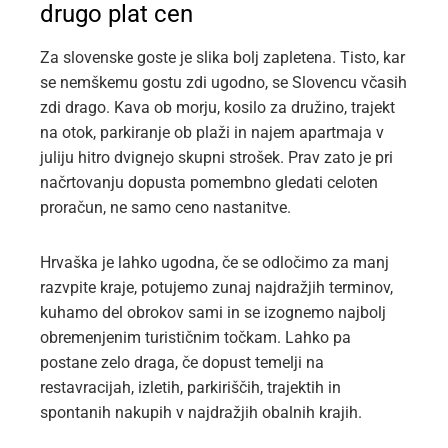
drugo plat cen
Za slovenske goste je slika bolj zapletena. Tisto, kar
se nemškemu gostu zdi ugodno, se Slovencu včasih
zdi drago. Kava ob morju, kosilo za družino, trajekt
na otok, parkiranje ob plaži in najem apartmaja v
juliju hitro dvignejo skupni strošek. Prav zato je pri
načrtovanju dopusta pomembno gledati celoten
proračun, ne samo ceno nastanitve.
Hrvaška je lahko ugodna, če se odločimo za manj
razvpite kraje, potujemo zunaj najdražjih terminov,
kuhamo del obrokov sami in se izognemo najbolj
obremenjenim turističnim točkam. Lahko pa
postane zelo draga, če dopust temelji na
restavracijah, izletih, parkiriščih, trajektih in
spontanih nakupih v najdražjih obalnih krajih.