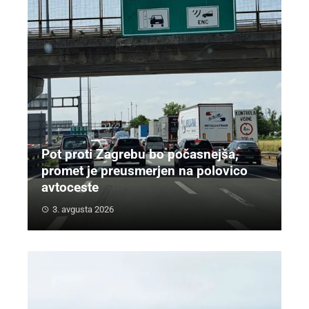
Pot proti Zagrebu bo počasnejša,
promet je preusmerjen na polovico
avtoceste
3. avgusta 2026