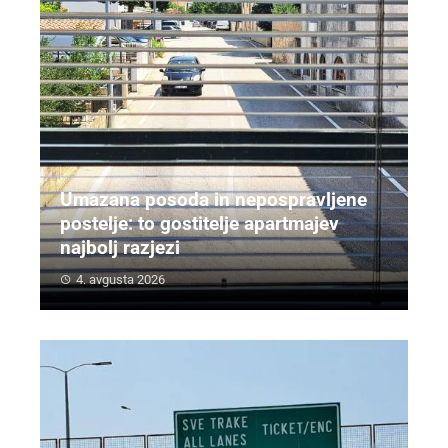
Umazana posoda in nepospravljene
postelje: to gostitelje apartmajev
najbolj razjezi
4. avgusta 2026