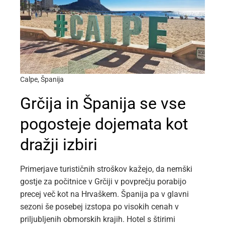
Calpe, Španija
Grčija in Španija se vse
pogosteje dojemata kot
dražji izbiri
Primerjave turističnih stroškov kažejo, da nemški
gostje za počitnice v Grčiji v povprečju porabijo
precej več kot na Hrvaškem. Španija pa v glavni
sezoni še posebej izstopa po visokih cenah v
priljubljenih obmorskih krajih. Hotel s štirimi