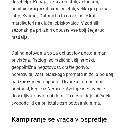
desetletja. Prihajajo z avtomobili, avtodomi,
počitniškimi prikolicami in letali, veliko jih pozna
Istro, Kvarner, Dalmacijo in otoke bolje kot
marsikateri naključni obiskovalec. V zadnjih
sezonah pa pri izbiri dopusta vse bolj šteje tudi
razdalja.
Daljna potovanja so za del gostov postala manj
privlačna. Razlogi so različni: višji stroški,
geopolitična negotovost, dražje gorivo,
nepredvidljivost letalskega prometa in želja po bolj
nadzorovanem dopustu. Hrvaška ima pri tem
prednost, ker je iz Nemčije, Avstrije in Slovenije
dosegljiva z avtomobilom. To gostu daje občutek
svobode, ki ga pri letalskem potovanju nima.
Kampiranje se vrača v ospredje