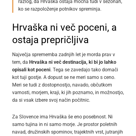
razlog, da Hrvaška ostaja močna tudi v sezonah,
ko se razpoloženje potnikov spreminja.
Hrvaška ni več poceni, a
ostaja prepričljiva
Največja sprememba zadnjih let je morda prav v
tem, da
Hrvaška ni več destinacija, ki bi jo lahko
opisali kot poceni
. Tega se zavedajo tako domači
kot tuji gostje. A dopust se ne meri samo s ceno.
Meri se tudi z dostopnostjo, navado, občutkom
varnosti, morjem, kraji, ki jih poznamo, in možnostjo,
da si vsak izbere svoj način počitnic.
Za Slovence ima Hrvaška še eno posebnost. Ni
samo tujina in ni samo morje. Je prostor poletnih
navad, družinskih spominov, trajektnih vrst, jutranjih