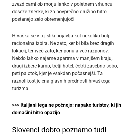
zvezdicami ob morju lahko v poletnem vrhuncu
doseže zneske, ki za povprečno družino hitro
postanejo zelo obremenjujoči.
Hrvaška se v tej sliki pojavlja kot nekoliko bolj
racionalna izbira. Ne zato, ker bi bila brez dragih
lokacij, temveč zato, ker ponuja več razponov.
Nekdo lahko najame apartma v manjšem kraju,
drugi izbere kamp, tretji hotel, četrti zasebno sobo,
peti pa otok, kjer je vsakdan počasnejši. Ta
raznolikost je ena glavnih prednosti hrvaškega
turizma.
>>>
Italijani tega ne počnejo: napake turistov, ki jih
domačini hitro opazijo
Slovenci dobro poznamo tudi