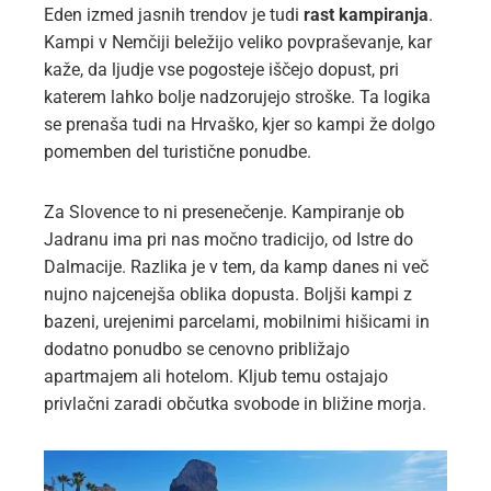
Eden izmed jasnih trendov je tudi
rast kampiranja
.
Kampi v Nemčiji beležijo veliko povpraševanje, kar
kaže, da ljudje vse pogosteje iščejo dopust, pri
katerem lahko bolje nadzorujejo stroške. Ta logika
se prenaša tudi na Hrvaško, kjer so kampi že dolgo
pomemben del turistične ponudbe.
Za Slovence to ni presenečenje. Kampiranje ob
Jadranu ima pri nas močno tradicijo, od Istre do
Dalmacije. Razlika je v tem, da kamp danes ni več
nujno najcenejša oblika dopusta. Boljši kampi z
bazeni, urejenimi parcelami, mobilnimi hišicami in
dodatno ponudbo se cenovno približajo
apartmajem ali hotelom. Kljub temu ostajajo
privlačni zaradi občutka svobode in bližine morja.