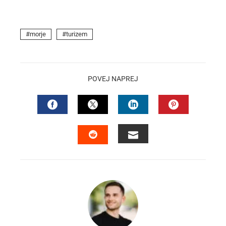
morje
turizem
POVEJ NAPREJ
FACEBOOK
TWITTER
LINKEDIN
PINTEREST
EMAIL
STUMBLEUPON