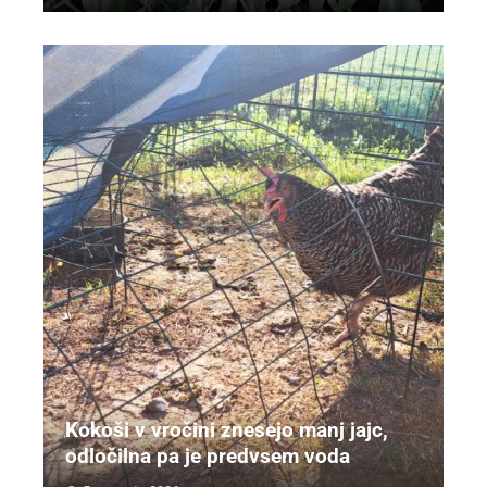
Kokoši v vročini znesejo manj jajc,
odločilna pa je predvsem voda