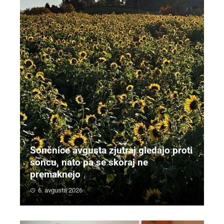
Sončnice avgusta zjutraj gledajo proti
soncu, nato pa se skoraj ne
premaknejo
6. avgusta 2026