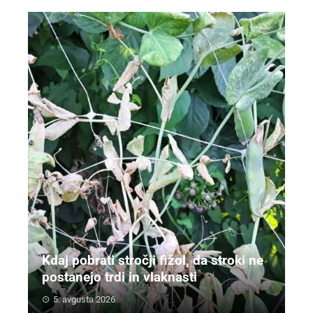
Kdaj pobrati stročji fižol, da stroki ne
postanejo trdi in vlaknasti
5. avgusta 2026