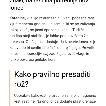
Znaki, da rastlina potrebuje nov
lonec
Korenine,
ki silijo iz drenažnih lukenj, počasna rast
kljub rednemu gnojenju in zemlja, ki se po zalivanju
takoj izsuši, so jasni opozorilni znaki. Tudi če
rastlina stoji stabilno, je lahko pod površjem že
pretesno. Običajno zadostuje, da izberete lonec, ki je
za dva do tri centimetre širši od prejšnjega. Prevelik
lonec ni priporočljiv, saj zadržuje preveč vlage in
lahko povzroči gnilobo korenin.
Kako pravilno presaditi
rož?
Uporabite kakovostno, zračno zemljo, prilagojeno
vrsti rastline. Na dno lonca dodajte plast drenaže,