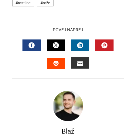
rastline
rože
POVEJ NAPREJ
FACEBOOK
TWITTER
LINKEDIN
PINTEREST
EMAIL
STUMBLEUPON
Blaž