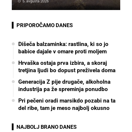
5. avgusta 2026
PRIPOROČAMO DANES
Dišeča balzaminka: rastlina, ki so jo
babice dajale v omare proti moljem
Hrvaška ostaja prva izbira, a skoraj
tretjina ljudi bo dopust preživela doma
Generacija Z pije drugače, alkoholna
industrija pa že spreminja ponudbo
Pri pečeni oradi marsikdo pozabi na ta
del ribe, tam je meso najbolj okusno
NAJBOLJ BRANO DANES