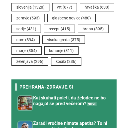
slovenija
(1328)
vrt
(677)
hrvaška
(630)
zdravje
(593)
glasbene novice
(480)
sadje
(431)
recept
(415)
hrana
(395)
dom
(394)
visoka greda
(375)
morje
(354)
kuhanje
(311)
zelenjava
(296)
kosilo
(286)
Kaj skuhati poleti, da želodec ne bo
nagajal še pred večerom?
Zaradi vročine nimate apetita? To ni