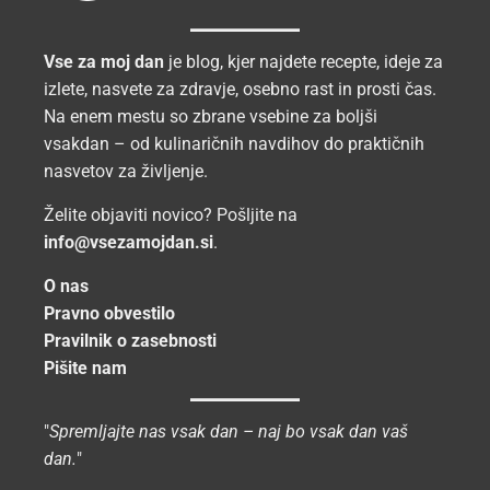
Vse za moj dan
je blog, kjer najdete recepte, ideje za
izlete, nasvete za zdravje, osebno rast in prosti čas.
Na enem mestu so zbrane vsebine za boljši
vsakdan – od kulinaričnih navdihov do praktičnih
nasvetov za življenje.
Želite objaviti novico? Pošljite na
info@vsezamojdan.si
.
O nas
Pravno obvestilo
Pravilnik o zasebnosti
Pišite nam
"
Spremljajte nas vsak dan – naj bo vsak dan vaš
dan.
"