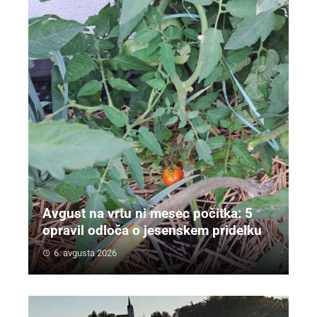
Avgust na vrtu ni mesec počitka: 5
opravil odloča o jesenskem pridelku
6. avgusta 2026