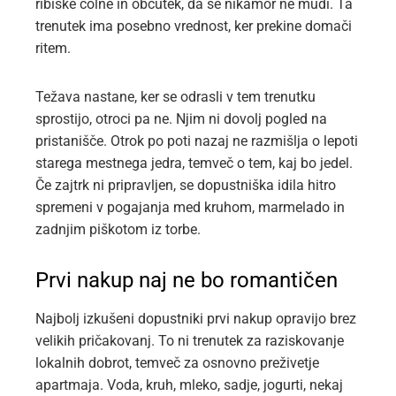
ribiške čolne in občutek, da se nikamor ne mudi. Ta
trenutek ima posebno vrednost, ker prekine domači
ritem.
Težava nastane, ker se odrasli v tem trenutku
sprostijo, otroci pa ne. Njim ni dovolj pogled na
pristanišče. Otrok po poti nazaj ne razmišlja o lepoti
starega mestnega jedra, temveč o tem, kaj bo jedel.
Če zajtrk ni pripravljen, se dopustniška idila hitro
spremeni v pogajanja med kruhom, marmelado in
zadnjim piškotom iz torbe.
Prvi nakup naj ne bo romantičen
Najbolj izkušeni dopustniki prvi nakup opravijo brez
velikih pričakovanj. To ni trenutek za raziskovanje
lokalnih dobrot, temveč za osnovno preživetje
apartmaja. Voda, kruh, mleko, sadje, jogurti, nekaj