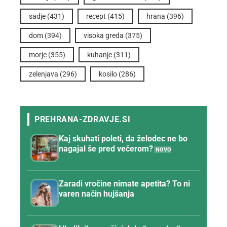
sadje
(431)
recept
(415)
hrana
(396)
dom
(394)
visoka greda
(375)
morje
(355)
kuhanje
(311)
zelenjava
(296)
kosilo
(286)
Kaj skuhati poleti, da želodec ne bo
nagajal še pred večerom?
Zaradi vročine nimate apetita? To ni
varen način hujšanja