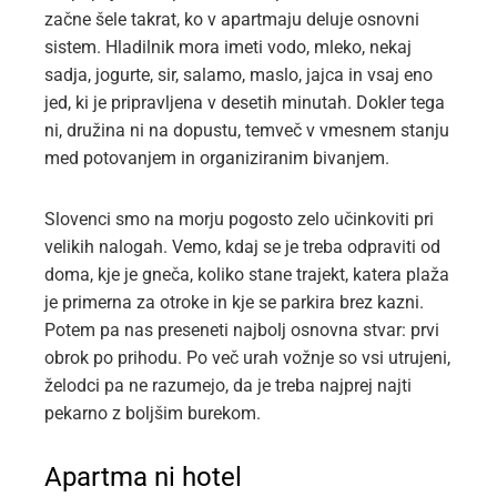
začne šele takrat, ko v apartmaju deluje osnovni
sistem. Hladilnik mora imeti vodo, mleko, nekaj
sadja, jogurte, sir, salamo, maslo, jajca in vsaj eno
jed, ki je pripravljena v desetih minutah. Dokler tega
ni, družina ni na dopustu, temveč v vmesnem stanju
med potovanjem in organiziranim bivanjem.
Slovenci smo na morju pogosto zelo učinkoviti pri
velikih nalogah. Vemo, kdaj se je treba odpraviti od
doma, kje je gneča, koliko stane trajekt, katera plaža
je primerna za otroke in kje se parkira brez kazni.
Potem pa nas preseneti najbolj osnovna stvar: prvi
obrok po prihodu. Po več urah vožnje so vsi utrujeni,
želodci pa ne razumejo, da je treba najprej najti
pekarno z boljšim burekom.
Apartma ni hotel