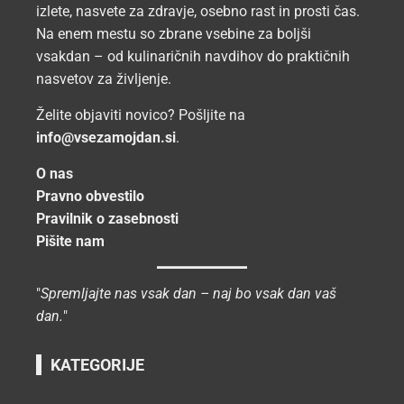
izlete, nasvete za zdravje, osebno rast in prosti čas.
Na enem mestu so zbrane vsebine za boljši
vsakdan – od kulinaričnih navdihov do praktičnih
nasvetov za življenje.
Želite objaviti novico? Pošljite na
info@vsezamojdan.si
.
O nas
Pravno obvestilo
Pravilnik o zasebnosti
Pišite nam
"
Spremljajte nas vsak dan – naj bo vsak dan vaš
dan.
"
KATEGORIJE