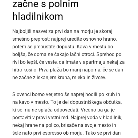
začne s polnim
hladilnikom
Najboljši nasvet za prvi dan na morju je skoraj
smešno preprost: najprej uredite osnovno hrano,
potem se prepustite dopustu. Kava v mestu bo
boljša, če doma ne čakajo lačni otroci. Sprehod po
rivi bo lepši, če veste, da imate v apartmaju nekaj za
hitro kosilo. Prva plaža bo manj naporna, če se dan
ne začne z iskanjem kruha, mleka in živcev.
Slovenci bomo verjetno še naprej hodili po kruh in
na kavo v mesto. To je del dopustniškega občutka,
ki se mu ne splača odpovedati. Vredno pa ga je
postaviti v pravi vrstni red. Najprej voda v hladilnik,
nekaj hrane na polico, brisače na svoje mesto in
šele nato prvi espresso ob morju. Tako se prvi dan