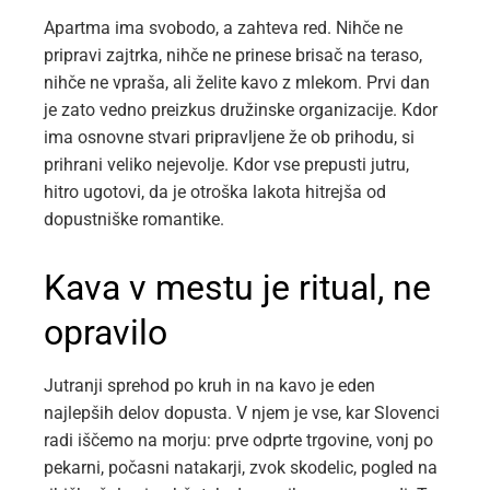
Apartma ima svobodo, a zahteva red. Nihče ne
pripravi zajtrka, nihče ne prinese brisač na teraso,
nihče ne vpraša, ali želite kavo z mlekom. Prvi dan
je zato vedno preizkus družinske organizacije. Kdor
ima osnovne stvari pripravljene že ob prihodu, si
prihrani veliko nejevolje. Kdor vse prepusti jutru,
hitro ugotovi, da je otroška lakota hitrejša od
dopustniške romantike.
Kava v mestu je ritual, ne
opravilo
Jutranji sprehod po kruh in na kavo je eden
najlepših delov dopusta. V njem je vse, kar Slovenci
radi iščemo na morju: prve odprte trgovine, vonj po
pekarni, počasni natakarji, zvok skodelic, pogled na