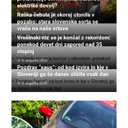
elektrike dovolj?
Raška čebula je skoraj utonila v
9. avgusta 2026
pozabo: stara slovenska sorta se
vrača na naše vrtove
Vročinski niz se je končal z rekordom:
9. avgusta 2026
ponekod devet dni zapored nad 35
stopinj
9. avgusta 2026
Pozdrav “saus”: od kod izvira in kje v
Sloveniji ga še danes slišite vsak dan
8. avgusta 2026