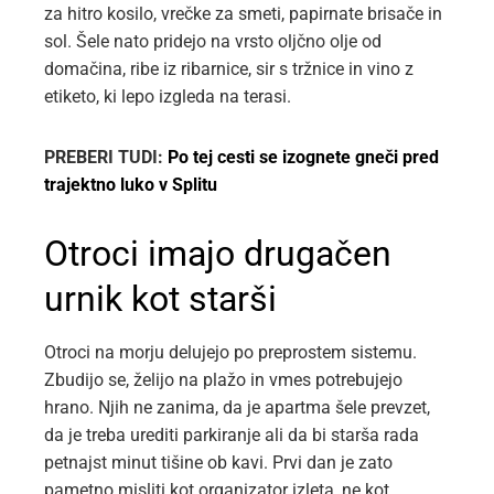
za hitro kosilo, vrečke za smeti, papirnate brisače in
sol. Šele nato pridejo na vrsto oljčno olje od
domačina, ribe iz ribarnice, sir s tržnice in vino z
etiketo, ki lepo izgleda na terasi.
PREBERI TUDI:
Po tej cesti se izognete gneči pred
trajektno luko v Splitu
Otroci imajo drugačen
urnik kot starši
Otroci na morju delujejo po preprostem sistemu.
Zbudijo se, želijo na plažo in vmes potrebujejo
hrano. Njih ne zanima, da je apartma šele prevzet,
da je treba urediti parkiranje ali da bi starša rada
petnajst minut tišine ob kavi. Prvi dan je zato
pametno misliti kot organizator izleta, ne kot