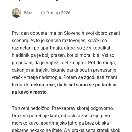
Blaž
9. maja 2026
Prvi dan dopusta ima pri Slovencih svoj dobro znani
scenarij. Avto je končno raztovorjen, kovčki so
razmetani po apartmaju, otroci so že v kopalkah,
hladilnik pa je bolj prazen, kot bi moral biti. Vsi so
prepričani, da je najtežji del za njimi. Pot do morja,
čakanje na trajekt, iskanje parkirišča in prenašanje
vrečk v tretje nadstropje. Potem se zgodi tisti znani
trenutek:
nekdo reče, da bi šel samo še po kruh in
na kavo v mesto
.
To zveni nedolžno. Pravzaprav skoraj odgovorno.
Družina potrebuje kruh, odrasli si zaslužijo prvo
morsko kavo, apartmajsko jutro pa brez obiska
pekarne nekako ne šteje. A v praksi se ta kratek skok