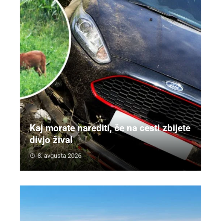
Kaj morate narediti, če na cesti zbijete
divjo žival
8. avgusta 2026