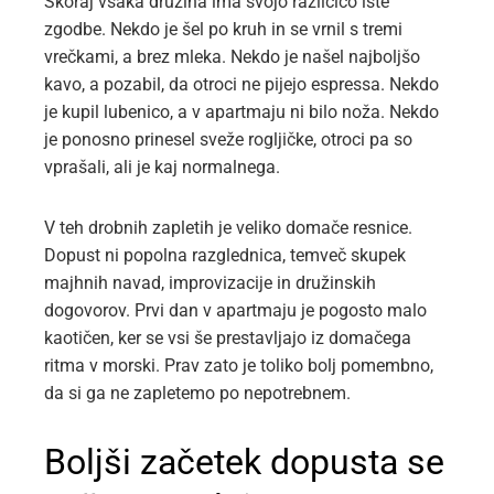
Skoraj vsaka družina ima svojo različico iste
zgodbe. Nekdo je šel po kruh in se vrnil s tremi
vrečkami, a brez mleka. Nekdo je našel najboljšo
kavo, a pozabil, da otroci ne pijejo espressa. Nekdo
je kupil lubenico, a v apartmaju ni bilo noža. Nekdo
je ponosno prinesel sveže rogljičke, otroci pa so
vprašali, ali je kaj normalnega.
V teh drobnih zapletih je veliko domače resnice.
Dopust ni popolna razglednica, temveč skupek
majhnih navad, improvizacije in družinskih
dogovorov. Prvi dan v apartmaju je pogosto malo
kaotičen, ker se vsi še prestavljajo iz domačega
ritma v morski. Prav zato je toliko bolj pomembno,
da si ga ne zapletemo po nepotrebnem.
Boljši začetek dopusta se