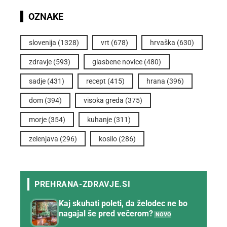
OZNAKE
slovenija
(1328)
vrt
(678)
hrvaška
(630)
zdravje
(593)
glasbene novice
(480)
sadje
(431)
recept
(415)
hrana
(396)
dom
(394)
visoka greda
(375)
morje
(354)
kuhanje
(311)
zelenjava
(296)
kosilo
(286)
Kaj skuhati poleti, da želodec ne bo
nagajal še pred večerom?