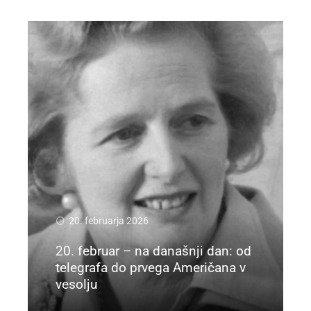
20. februarja 2026
20. februar – na današnji dan: od
telegrafa do prvega Američana v
vesolju
Preberi več