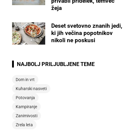
privabil pridelek, temveč
žeja
Deset svetovno znanih jedi,
ki jih večina popotnikov
nikoli ne poskusi
NAJBOLJ PRILJUBLJENE TEME
Dom in vrt
Kuharski nasveti
Potovanja
Kampiranje
Zanimivosti
Zrela leta