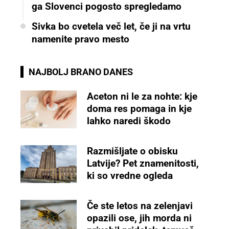
ga Slovenci pogosto spregledamo
Sivka bo cvetela več let, če ji na vrtu
namenite pravo mesto
NAJBOLJ BRANO DANES
Aceton ni le za nohte: kje
doma res pomaga in kje
lahko naredi škodo
Razmišljate o obisku
Latvije? Pet znamenitosti,
ki so vredne ogleda
Če ste letos na zelenjavi
opazili ose, jih morda ni