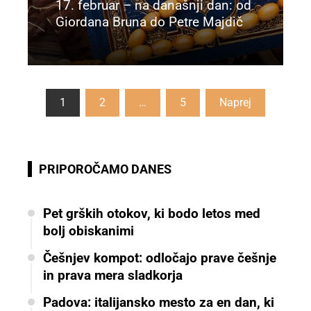
17. februar – na današnji dan: od
Giordana Bruna do Petre Majdič
Preberi več
Številčenje
1
2
…
5
Naprej
prispevkov
PRIPOROČAMO DANES
Pet grških otokov, ki bodo letos med
bolj obiskanimi
Češnjev kompot: odločajo prave češnje
in prava mera sladkorja
Padova: italijansko mesto za en dan, ki