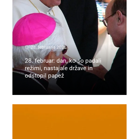
28. februarja 2026
28. februar: dan, ko so padali
režimi, nastajale države in
odstopil papež
Preberi več