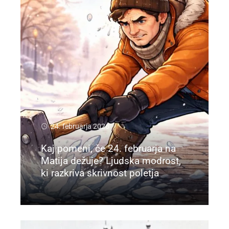
24. februarja 2026
Kaj pomeni, če 24. februarja na
Matija dežuje? Ljudska modrost,
ki razkriva skrivnost poletja
Preberi več