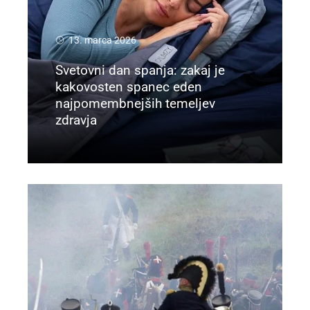
13. marca 2026
Svetovni dan spanja: zakaj je
kakovosten spanec eden
najpomembnejših temeljev
zdravja
Preberi več