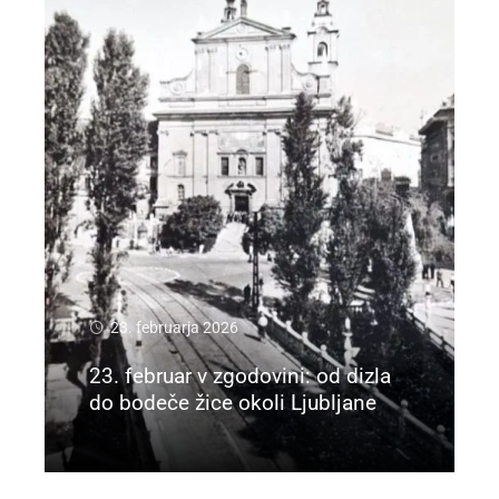
23. februarja 2026
23. februar v zgodovini: od dizla
do bodeče žice okoli Ljubljane
Preberi več