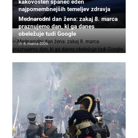
kakovosten spanec eden
najpomembnejših temeljev zdravja
Mednarodni dan žena: zakaj 8. marca
13. marca 2026
praznujemo dan, ki ga danes
obeležuje tudi Google
8. marca 2026