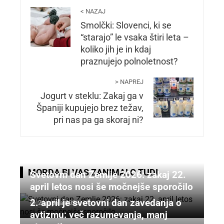
< NAZAJ
Smolčki: Slovenci, ki se
“starajo” le vsaka štiri leta –
koliko jih je in kdaj
praznujejo polnoletnost?
> NAPREJ
Jogurt v steklu: Zakaj ga v
Španiji kupujejo brez težav,
pri nas pa ga skoraj ni?
MORDA BI VAS ZANIMALO TUDI
Svetovni dan Zemlje 2026: zakaj 22.
april letos nosi še močnejše sporočilo
2. april je svetovni dan zavedanja o
21. aprila 2026
avtizmu: več razumevanja, manj