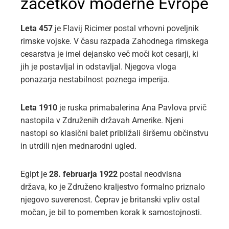
začetkov moderne Evrope
Leta 457
je Flavij Ricimer postal vrhovni poveljnik
rimske vojske. V času razpada Zahodnega rimskega
cesarstva je imel dejansko več moči kot cesarji, ki
jih je postavljal in odstavljal. Njegova vloga
ponazarja nestabilnost poznega imperija.
Leta 1910
je ruska primabalerina Ana Pavlova prvič
nastopila v Združenih državah Amerike. Njeni
nastopi so klasični balet približali širšemu občinstvu
in utrdili njen mednarodni ugled.
Egipt je
28. februarja 1922
postal neodvisna
država, ko je Združeno kraljestvo formalno priznalo
njegovo suverenost. Čeprav je britanski vpliv ostal
močan, je bil to pomemben korak k samostojnosti.