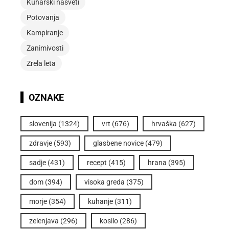
Kuharski nasveti
Potovanja
Kampiranje
Zanimivosti
Zrela leta
OZNAKE
slovenija
(1324)
vrt
(676)
hrvaška
(627)
zdravje
(593)
glasbene novice
(479)
sadje
(431)
recept
(415)
hrana
(395)
dom
(394)
visoka greda
(375)
morje
(354)
kuhanje
(311)
zelenjava
(296)
kosilo
(286)