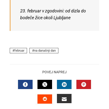
23. februar v zgodovini: od dizla do
bodeče žice okoli Ljubljane
februar
na današnji dan
POVEJ NAPREJ
FACEBOOK
TWITTER
LINKEDIN
PINTEREST
EMAIL
STUMBLEUPON