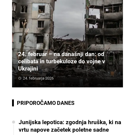
24. februar – na današnji dan: od
celibata in turbekuloze do vojne v
Ukrajini
24. februarja 2026
PRIPOROČAMO DANES
Junijska lepotica: zgodnja hruška, ki na
vrtu napove začetek poletne sadne