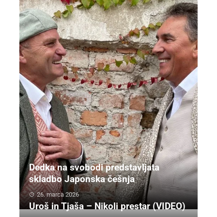
Dedka na svobodi predstavljata
skladbo Japonska češnja
26. marca 2026
Uroš in Tjaša – Nikoli prestar (VIDEO)