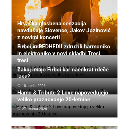
Hrvaška glasbena senzacija
navdušuje Slovence, Jakov Jozinović
z novimi koncerti
Firbci in REDHEDII združili harmoniko
9. junija 2026
in elektroniko v novi skladbi Tresi,
tresi
Zakaj imajo Firbci kar naenkrat rdeče
1. maja 2026
lase?
18. aprila 2026
Hamo & Tribute 2 Love napovedujejo
veliko praznovanje 20-letnice
27. marca 2026