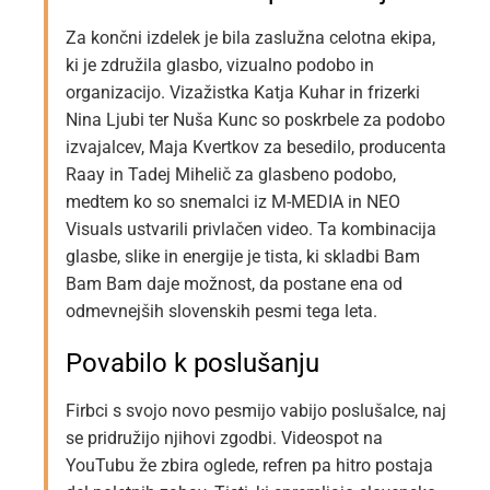
Za končni izdelek je bila zaslužna celotna ekipa,
ki je združila glasbo, vizualno podobo in
organizacijo. Vizažistka Katja Kuhar in frizerki
Nina Ljubi ter Nuša Kunc so poskrbele za podobo
izvajalcev, Maja Kvertkov za besedilo, producenta
Raay in Tadej Mihelič za glasbeno podobo,
medtem ko so snemalci iz M-MEDIA in NEO
Visuals ustvarili privlačen video. Ta kombinacija
glasbe, slike in energije je tista, ki skladbi Bam
Bam Bam daje možnost, da postane ena od
odmevnejših slovenskih pesmi tega leta.
Povabilo k poslušanju
Firbci s svojo novo pesmijo vabijo poslušalce, naj
se pridružijo njihovi zgodbi. Videospot na
YouTubu že zbira oglede, refren pa hitro postaja