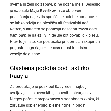
dvema in želji po zabavi, ki ne pozna meja. Besedilo
je napisala
Maja Kvertkov
in že ob prvem
poslušanju daje vtis sproščene poletne romance, ki
se lahko odvija na plesišču ali festivalski noči.
Refren, v katerem se ponavlja besedna zveza
bam
bam bam
, je nalezljiv in deluje kot povabilo k plesu.
Prav to je tisto, kar poslušalci pri domačih skupinah
pogosto pogrešajo – neposrednost in pristno
veselje do glasbe.
Glasbena podoba pod taktirko
Raay-a
Za produkcijo je poskrbel Raay, eden najbolj
uveljavljenih slovenskih glasbenih ustvarjalcev.
Njegov pečat je prepoznaven v sodobnem zvoku, ki
združuje pop energijo, plesne ritme in pridih