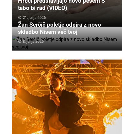
Firbci predstavljajo novo pesem S
tabo bi rad (VIDEO)
21. julija 2026
Žan Serčič poletje odpira z novo
skladbo Nisem več tvoj
3. julija 2026