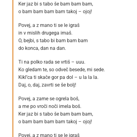
Ker jaz bi s tabo še bam bam bam,
o bam bam bam bam takoj – ojoj!
Povej, a z mano ti se le igraš
in v mislih drugega imaš.
O, bejbi, s tabo bi bam bam bam
do konca, dan na dan.
Ti na polko rada se vrtiš – uuu.
Ko gledam te, so odveč besede, mi sede.
Kikl’ca ti skače gor pa dol – u la la la.
Daj, o, daj, zavrti se še bolj!
Povej, a zame se ogrela boš,
a me po vroči noči imela boš.
Ker jaz bi s tabo še bam bam bam,
o bam bam bam bam takoj – ojoj!
Povej, a z mano ti se le igraš