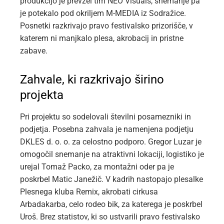
produkcijo je prevzel tim NEO Visuals, snemanje pa
je potekalo pod okriljem M-MEDIA iz Sodražice.
Posnetki razkrivajo pravo festivalsko prizorišče, v
katerem ni manjkalo plesa, akrobacij in pristne
zabave.
Zahvale, ki razkrivajo širino
projekta
Pri projektu so sodelovali številni posamezniki in
podjetja. Posebna zahvala je namenjena podjetju
DKLES d. o. o. za celostno podporo. Gregor Luzar je
omogočil snemanje na atraktivni lokaciji, logistiko je
urejal Tomaž Packo, za montažni oder pa je
poskrbel Matic Janežič. V kadrih nastopajo plesalke
Plesnega kluba Remix, akrobati cirkusa
Arbadakarba, celo rodeo bik, za katerega je poskrbel
Uroš. Brez statistov, ki so ustvarili pravo festivalsko