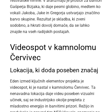
festivalske himne. V aranžmaju je prostor za bariton
Gašperja Bizjaka, ki daje pesmi globino, medtem ko
vokali Jakoba, Jake in Gregorja ustvarjajo značilno
barvo skupine. Rezultat je skladba, ki zveni
sodobno, a hkrati dovolj domače, da se lahko
znajde na vseh radijskih postajah.
Videospot v kamnolomu
Červivec
Lokacija, ki doda poseben značaj
Eden izmed ključnih elementov projekta je
videospot, ki je nastal v kamnolomu Červivec. Ta
nenavadna lokacija daje videu poseben vizualni
učinek, saj se industrijsko okolje prepleta z
mladostno energijo in barvitimi prizori. Režijo in