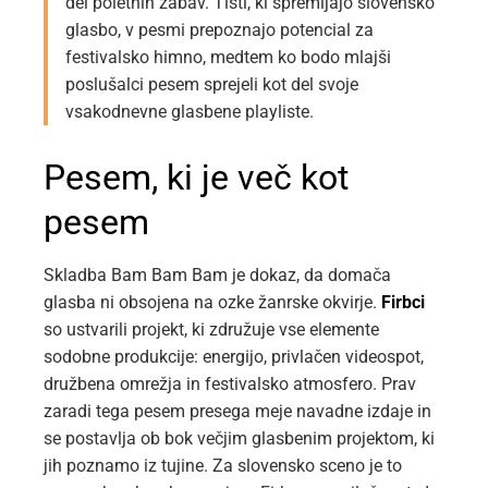
del poletnih zabav. Tisti, ki spremljajo slovensko
glasbo, v pesmi prepoznajo potencial za
festivalsko himno, medtem ko bodo mlajši
poslušalci pesem sprejeli kot del svoje
vsakodnevne glasbene playliste.
Pesem, ki je več kot
pesem
Skladba Bam Bam Bam je dokaz, da domača
glasba ni obsojena na ozke žanrske okvirje.
Firbci
so ustvarili projekt, ki združuje vse elemente
sodobne produkcije: energijo, privlačen videospot,
družbena omrežja in festivalsko atmosfero. Prav
zaradi tega pesem presega meje navadne izdaje in
se postavlja ob bok večjim glasbenim projektom, ki
jih poznamo iz tujine. Za slovensko sceno je to