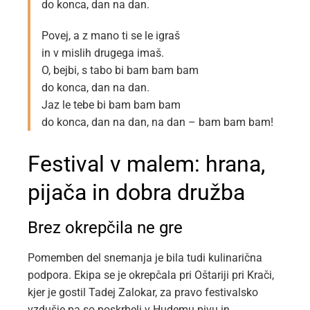
do konca, dan na dan.
Povej, a z mano ti se le igraš
in v mislih drugega imaš.
O, bejbi, s tabo bi bam bam bam
do konca, dan na dan.
Jaz le tebe bi bam bam bam
do konca, dan na dan, na dan – bam bam bam!
Festival v malem: hrana,
pijača in dobra družba
Brez okrepčila ne gre
Pomemben del snemanja je bila tudi kulinarična
podpora. Ekipa se je okrepčala pri Oštariji pri Krači,
kjer je gostil Tadej Zalokar, za pravo festivalsko
vzdušje pa so poskrbeli v Hudemu pivu in