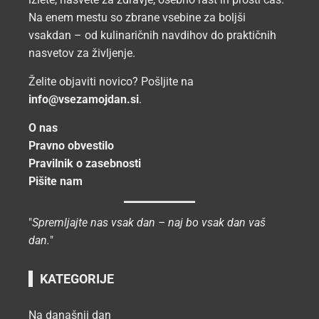
Na enem mestu so zbrane vsebine za boljši
vsakdan – od kulinaričnih navdihov do praktičnih
nasvetov za življenje.
Želite objaviti novico? Pošljite na
info@vsezamojdan.si
.
O nas
Pravno obvestilo
Pravilnik o zasebnosti
Pišite nam
"
Spremljajte nas vsak dan – naj bo vsak dan vaš
dan.
"
KATEGORIJE
Na današnji dan