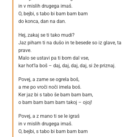
in v mislih drugega imaš.
O, bejbi, s tabo bi bam bam bam
do konca, dan na dan.
Hej, zakaj se ti tako mudi?
Jaz piham ti na dušo in te besede so iz glave, ta
prave.
Malo se ustavi pa ti bom dal vse,
kar hot’la boš – daj, daj, daj, daj, si že priznaj.
Povej, a zame se ogrela boš,
a me po vroči noči imela boš.
Ker jaz bi s tabo še bam bam bam,
o bam bam bam bam takoj – ojoj!
Povej, a z mano ti se le igraš
in v mislih drugega imaš.
O, bejbi, s tabo bi bam bam bam