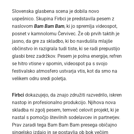
Slovenska glasbena scena je dobila novo
uspešnico. Skupina Firbci je predstavila pesem z
naslovom
Bam Bam Bam
, ki jo spremlja videospot,
posnet v kamnolomu Červivec. Že ob prvih taktih je
jasno, da gre za skladbo, ki bo navdušila mlajše
občinstvo in razigrala tudi tiste, ki se radi prepustijo
glasbi brez zadržkov. Pesem je polna energije, refren
se hitro vtisne v spomin, videospot pa s svojo
festivalsko atmosfero ustvarja vtis, kot da smo na
velikem odru sredi poletja.
Firbci
dokazujejo, da znajo združiti razvedrilo, iskren
nastop in profesionalno produkcijo. Njihova nova
skladba ni zgolj pesem, temveč celovit projekt, ki je
nastal s pomočjo številnih sodelavcev in partnerjev.
Prav zaradi tega Bam Bam Bam presega običajno
singelsko izdajo in se postavlja ob bok večjim