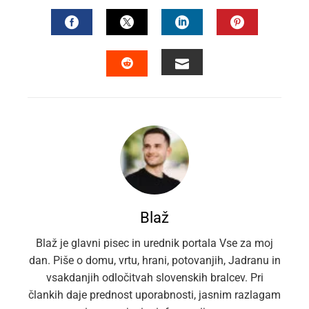
FACEBOOK
TWITTER
LINKEDIN
PINTEREST
EMAIL
STUMBLEUPON
Blaž
Blaž je glavni pisec in urednik portala Vse za moj
dan. Piše o domu, vrtu, hrani, potovanjih, Jadranu in
vsakdanjih odločitvah slovenskih bralcev. Pri
člankih daje prednost uporabnosti, jasnim razlagam