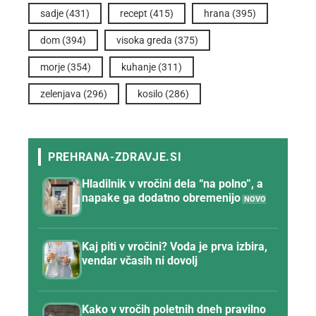
sadje
(431)
recept
(415)
hrana
(395)
dom
(394)
visoka greda
(375)
morje
(354)
kuhanje
(311)
zelenjava
(296)
kosilo
(286)
Hladilnik v vročini dela “na polno”, a
napake ga dodatno obremenijo
Kaj piti v vročini? Voda je prva izbira,
vendar včasih ni dovolj
Kako v vročih poletnih dneh pravilno