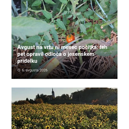
Avgust na vrtu ni mesec počitka: teh
pet opravil odloča o jesenskem
pridelku
6. avgusta 2026