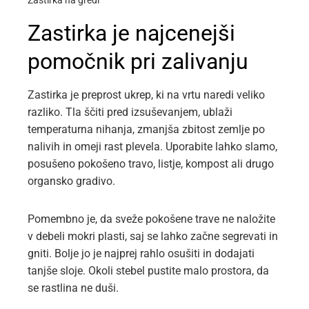
Zastirka na gredi
Zastirka je najcenejši
pomočnik pri zalivanju
Zastirka je preprost ukrep, ki na vrtu naredi veliko
razliko. Tla ščiti pred izsuševanjem, ublaži
temperaturna nihanja, zmanjša zbitost zemlje po
nalivih in omeji rast plevela. Uporabite lahko slamo,
posušeno pokošeno travo, listje, kompost ali drugo
organsko gradivo.
Pomembno je, da sveže pokošene trave ne naložite
v debeli mokri plasti, saj se lahko začne segrevati in
gniti. Bolje jo je najprej rahlo osušiti in dodajati
tanjše sloje. Okoli stebel pustite malo prostora, da
se rastlina ne duši.