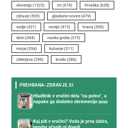
slovenija
(1325)
vrt
(676)
hrvaška
(628)
zdravje
(593)
glasbene novice
(479)
sadje
(431)
recept
(415)
hrana
(395)
dom
(394)
visoka greda
(375)
morje
(354)
kuhanje
(311)
zelenjava
(296)
kosilo
(286)
Hladilnik v vročini dela “na polno”, a
napake ga dodatno obremenijo
Kaj piti v vročini? Voda je prva izbira,
vendar včasih ni dovolj