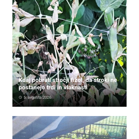
Kdaj pobrati stročji fižol, da stroki ne
postanejo trdi in vlaknasti
5. avgusta 2026