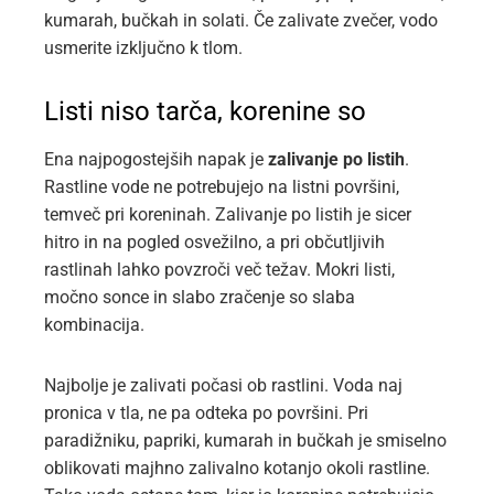
kumarah, bučkah in solati. Če zalivate zvečer, vodo
usmerite izključno k tlom.
Listi niso tarča, korenine so
Ena najpogostejših napak je
zalivanje po listih
.
Rastline vode ne potrebujejo na listni površini,
temveč pri koreninah. Zalivanje po listih je sicer
hitro in na pogled osvežilno, a pri občutljivih
rastlinah lahko povzroči več težav. Mokri listi,
močno sonce in slabo zračenje so slaba
kombinacija.
Najbolje je zalivati počasi ob rastlini. Voda naj
pronica v tla, ne pa odteka po površini. Pri
paradižniku, papriki, kumarah in bučkah je smiselno
oblikovati majhno zalivalno kotanjo okoli rastline.