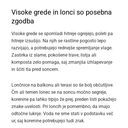
Visoke grede in lonci so posebna
zgodba
Visoke grede se spomladi hitreje ogrejejo, poleti pa
hitreje izsušijo. Na njih se rastline pogosto lepo
razvijajo, a potrebujejo rednejše spremljanje vlage.
Zastirka iz slame, pokošene trave, listja ali
komposta zelo pomaga, saj zmanjša izhlapevanje
in ščiti tla pred soncem.
Lončnice na balkonu ali terasi so še bolj občutljive.
Črn ali temen lonec se na soncu močno segreje,
korenine pa lahko trpijo že prej, preden listi pokažejo
znake uvelosti. Pri loncih je pomembno, da imajo
odtočne luknje. Voda ne sme stati v podstavku več
ur, saj korenine potrebujejo tudi zrak.