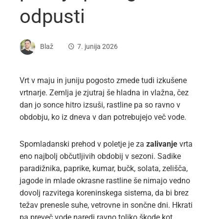
odpusti
Blaž
7. junija 2026
Vrt v maju in juniju pogosto zmede tudi izkušene
vrtnarje. Zemlja je zjutraj še hladna in vlažna, čez
dan jo sonce hitro izsuši, rastline pa so ravno v
obdobju, ko iz dneva v dan potrebujejo več vode.
Spomladanski prehod v poletje je za
zalivanje
vrta
eno najbolj občutljivih obdobij v sezoni. Sadike
paradižnika, paprike, kumar, bučk, solata, zelišča,
jagode in mlade okrasne rastline še nimajo vedno
dovolj razvitega koreninskega sistema, da bi brez
težav prenesle suhe, vetrovne in sončne dni. Hkrati
pa preveč vode naredi ravno toliko škode kot