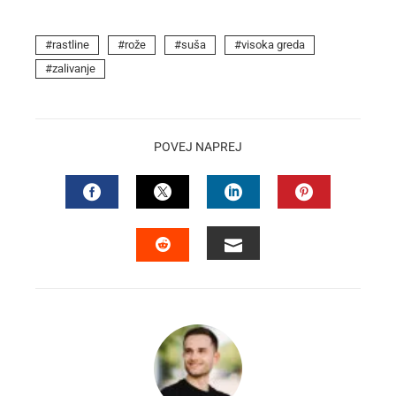
rastline
rože
suša
visoka greda
zalivanje
POVEJ NAPREJ
FACEBOOK
TWITTER
LINKEDIN
PINTEREST
EMAIL
STUMBLEUPON