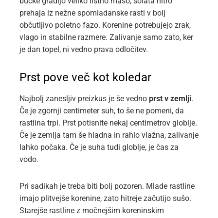
bučke gradijo veliko listno maso, solata hitro
prehaja iz nežne spomladanske rasti v bolj
občutljivo poletno fazo. Korenine potrebujejo zrak,
vlago in stabilne razmere. Zalivanje samo zato, ker
je dan topel, ni vedno prava odločitev.
Prst pove več kot koledar
Najbolj zanesljiv preizkus je še vedno
prst v zemlji
.
Če je zgornji centimeter suh, to še ne pomeni, da
rastlina trpi. Prst potisnite nekaj centimetrov globlje.
Če je zemlja tam še hladna in rahlo vlažna, zalivanje
lahko počaka. Če je suha tudi globlje, je čas za
vodo.
Pri sadikah je treba biti bolj pozoren. Mlade rastline
imajo plitvejše korenine, zato hitreje začutijo sušo.
Starejše rastline z močnejšim koreninskim