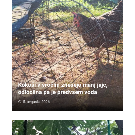
Kokoši v vročini znesejo manj jajc,
odločilna pa je predvsem voda
5. avgusta 2026