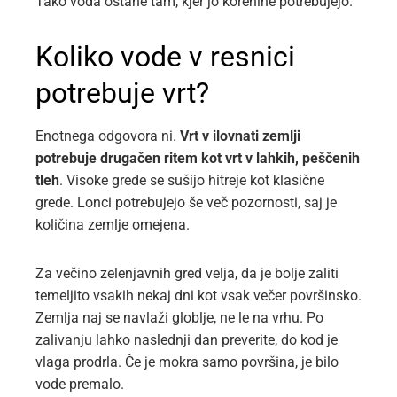
Tako voda ostane tam, kjer jo korenine potrebujejo.
Koliko vode v resnici
potrebuje vrt?
Enotnega odgovora ni.
Vrt v ilovnati zemlji
potrebuje drugačen ritem kot vrt v lahkih, peščenih
tleh
. Visoke grede se sušijo hitreje kot klasične
grede. Lonci potrebujejo še več pozornosti, saj je
količina zemlje omejena.
Za večino zelenjavnih gred velja, da je bolje zaliti
temeljito vsakih nekaj dni kot vsak večer površinsko.
Zemlja naj se navlaži globlje, ne le na vrhu. Po
zalivanju lahko naslednji dan preverite, do kod je
vlaga prodrla. Če je mokra samo površina, je bilo
vode premalo.