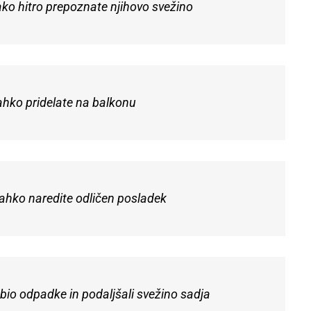
ako hitro prepoznate njihovo svežino
h lahko pridelate na balkonu
 lahko naredite odličen posladek
i bio odpadke in podaljšali svežino sadja