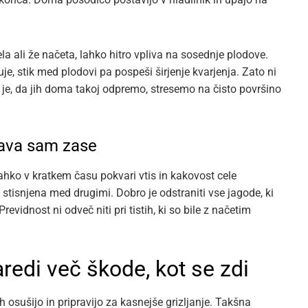
 ali že načeta, lahko hitro vpliva na sosednje plodove.
e, stik med plodovi pa pospeši širjenje kvarjenja. Zato ni
je, da jih doma takoj odpremo, stresemo na čisto površino
ava sam zase
ahko v kratkem času pokvari vtis in kakovost cele
 stisnjena med drugimi. Dobro je odstraniti vse jagode, ki
evidnost ni odveč niti pri tistih, ki so bile z načetim
redi več škode, kot se zdi
h osušijo in pripravijo za kasnejše grizljanje. Takšna