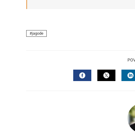
jagode
PO
FACEBOOK
TWITTER
L