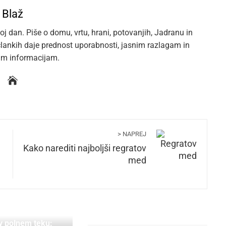
Blaž
oj dan. Piše o domu, vrtu, hrani, potovanjih, Jadranu in
 člankih daje prednost uporabnosti, jasnim razlagam in
im informacijam.
> NAPREJ
Kako narediti najboljši regratov
med
 v polnem teku: