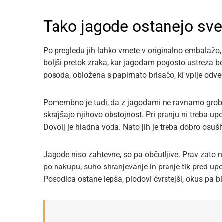
Tako jagode ostanejo sve
Po pregledu jih lahko vrnete v originalno embalaž
boljši pretok zraka, kar jagodam pogosto ustreza b
posoda, obložena s papirnato brisačo, ki vpije odv
Pomembno je tudi, da z jagodami ne ravnamo grobo
skrajšajo njihovo obstojnost. Pri pranju ni treba upo
Dovolj je hladna voda. Nato jih je treba dobro osuši
Jagode niso zahtevne, so pa občutljive. Prav zato 
po nakupu, suho shranjevanje in pranje tik pred upor
Posodica ostane lepša, plodovi čvrstejši, okus pa bl