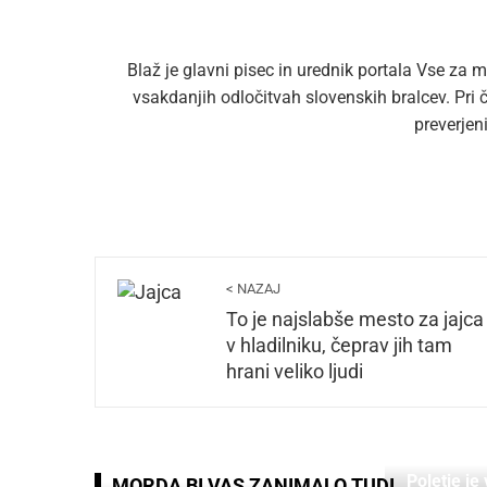
Blaž je glavni pisec in urednik portala Vse za m
vsakdanjih odločitvah slovenskih bralcev. Pri
preverjen
< NAZAJ
To je najslabše mesto za jajca
v hladilniku, čeprav jih tam
hrani veliko ljudi
Poletje je
MORDA BI VAS ZANIMALO TUDI