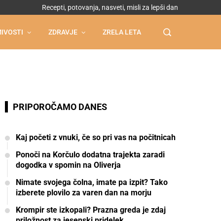
Recepti, potovanja, nasveti, misli za lepši dan
IVOSTI
ZDRAVJE
ZRELA LETA
PRIPOROČAMO DANES
Kaj početi z vnuki, če so pri vas na počitnicah
Ponoči na Korčulo dodatna trajekta zaradi
dogodka v spomin na Oliverja
Nimate svojega čolna, imate pa izpit? Tako
izberete plovilo za varen dan na morju
Krompir ste izkopali? Prazna greda je zdaj
priložnost za jesenski pridelek