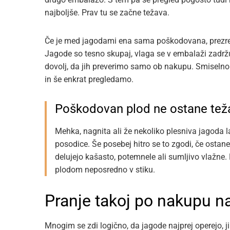
najboljše. Prav tu se začne težava.
Če je med jagodami ena sama poškodovana, prezrela
Jagode so tesno skupaj, vlaga se v embalaži zadržuj
dovolj, da jih preverimo samo ob nakupu. Smiselno 
in še enkrat pregledamo.
Poškodovan plod ne ostane tež
Mehka, nagnita ali že nekoliko plesniva jagoda l
posodice. Še posebej hitro se to zgodi, če ostane
delujejo kašasto, potemnele ali sumljivo vlažne. Pr
plodom neposredno v stiku.
Pranje takoj po nakupu na
Mnogim se zdi logično, da jagode najprej operejo, ji