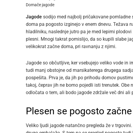
Domače jagode
Jagode
sodijo med najbolj pričakovane pomladne sa
doma pa pogosto izginejo v enem dnevu. Težava na
hladilniku, naslednje jutro pa je med lepimi plodov
plesni. Mnogi takrat pomislijo, da so kupili slabe j
velikokrat začne doma, pri ravnanju z njimi.
Jagode so občutljive, ker vsebujejo veliko vode in 
tudi manj obstojne od marsikaterega drugega sadja. 
pospešita. Prva je, da jih po prihodu domov pustim
takoj, čeprav jih ne bomo pojedli isti trenutek. Obe
odločata o tem, ali bodo jagode zdržale več dni ali 
Plesen se pogosto začne 
Veliko ljudi jagode natančno pregleda že v trgovini
drugo embalažo. S tem pa se pregled pogosto tudi 