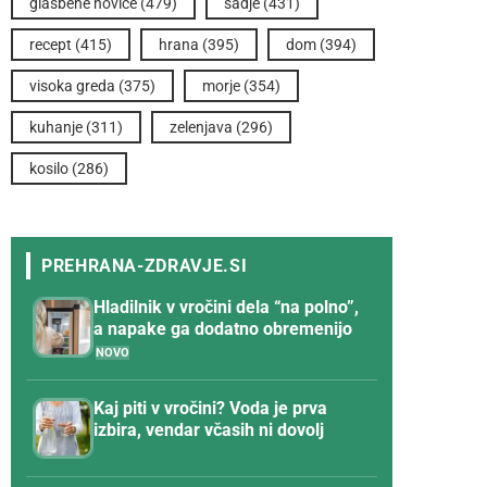
glasbene novice
(479)
sadje
(431)
recept
(415)
hrana
(395)
dom
(394)
visoka greda
(375)
morje
(354)
kuhanje
(311)
zelenjava
(296)
kosilo
(286)
Hladilnik v vročini dela “na polno”,
a napake ga dodatno obremenijo
Kaj piti v vročini? Voda je prva
izbira, vendar včasih ni dovolj