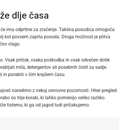
že dlje časa
o, če ima odprtine za zračenje. Takšna posodica omogoča
olj kot povsem zaprta posoda. Druga možnost je plitva
ečno vlago.
. Vsak pritisk, vsaka poškodba in vsak odvečen dotik
rabljati mila, detergentov ali posebnih čistil za sadje.
ti in porabiti v čim krajšem času.
največ naredimo z nekaj osnovne pozornosti. Hiter pregled
abo so trije koraki, ki lahko pomenijo veliko razliko.
iže tistemu, ki ga od jagod tudi pričakujemo.