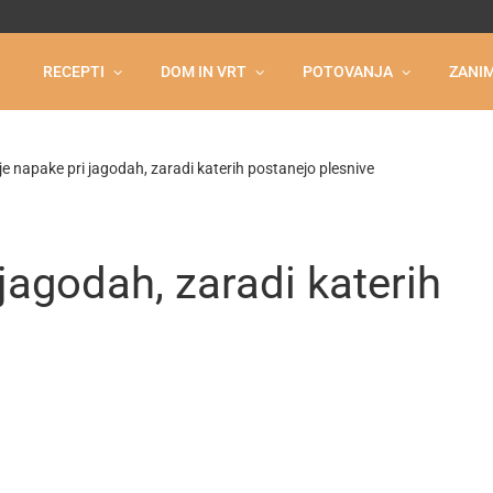
RECEPTI
DOM IN VRT
POTOVANJA
ZANIM
je napake pri jagodah, zaradi katerih postanejo plesnive
jagodah, zaradi katerih