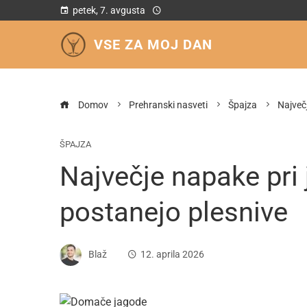
petek, 7. avgusta
VSE ZA MOJ DAN
Domov
Prehranski nasveti
Špajza
Največ
ŠPAJZA
Največje napake pri 
postanejo plesnive
Blaž
12. aprila 2026