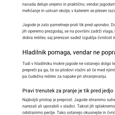
navada deluje urejeno in praktično, vendar jagodam
mehčanje in ustvari okolje, v katerem se plesen razvi
Jagode je zato pametneje prati tik pred uporabo. Dok
jih operemo prezgodaj, se na površini zadrži vlaga, 
dobra rešitev, saj prerezan sadež izgublja čvrstost in
Hladilnik pomaga, vendar ne popr
Tudi v hladilniku mokre jagode ne ostanejo dolgo le
prepreči pa ga, če so plodovi vlažni ali če med njim
pa čudežna rešitev za napake pri shranjevanju.
Pravi trenutek za pranje je tik pred jedjo
Najboljši pristop je preprost. Jagode shranimo suhe,
narezali ali uporabili v sladici. Takrat jih splakne
odstranimo peclje. Tako ostanejo okusnejše in čvrst