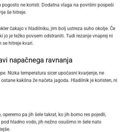
 pogosto ne koristi. Dodatna vlaga na površini pospeši
je še hitreje.
ler čakajo v hladilniku, jim bolj ustreza suho okolje. Če
ki jo je težko povsem odstraniti. Tudi rezanje vnaprej ni
 se hitreje kvari.
avi napačnega ravnanja
pe. Nizka temperatura sicer upočasni kvarjenje, ne
i ostane kakšna že načeta jagoda. Hladilnik je koristen, ni
 operemo pa jih šele takrat, ko jih bomo res pojedli,
mo pod hladno vodo, jih nežno osušimo in šele nato
ejše.