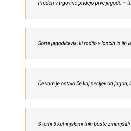
Preden v trgovine pridejo prve jagode – t
Sorte jagodičevja, ki rodijo v loncih in ji
Če vam je ostalo še kaj pecljev od jagod,
S temi 5 kuhinjskimi triki boste zmanjšal