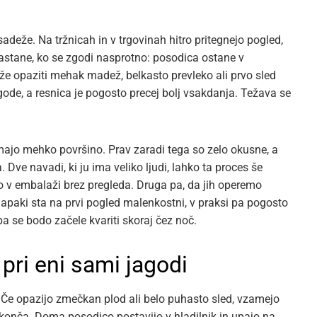
deže. Na tržnicah in v trgovinah hitro pritegnejo pogled,
stane, ko se zgodi nasprotno: posodica ostane v
i že opaziti mehak madež, belkasto prevleko ali prvo sled
agode, a resnica je pogosto precej bolj vsakdanja. Težava se
imajo mehko površino. Prav zaradi tega so zelo okusne, a
Dve navadi, ki ju ima veliko ljudi, lahko ta proces še
o v embalaži brez pregleda. Druga pa, da jih operemo
 napaki sta na prvi pogled malenkostni, v praksi pa pogosto
pa se bodo začele kvariti skoraj čez noč.
pri eni sami jagodi
. Če opazijo zmečkan plod ali belo puhasto sled, vzamejo
konča. Doma posodico postavijo v hladilnik in upajo na