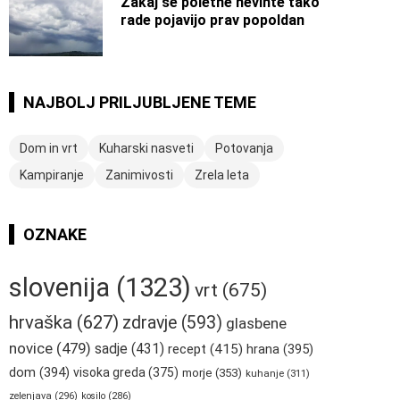
Zakaj se poletne nevihte tako
rade pojavijo prav popoldan
NAJBOLJ PRILJUBLJENE TEME
Dom in vrt
Kuharski nasveti
Potovanja
Kampiranje
Zanimivosti
Zrela leta
OZNAKE
slovenija
(1323)
vrt
(675)
hrvaška
(627)
zdravje
(593)
glasbene
novice
(479)
sadje
(431)
recept
(415)
hrana
(395)
dom
(394)
visoka greda
(375)
morje
(353)
kuhanje
(311)
zelenjava
(296)
kosilo
(286)