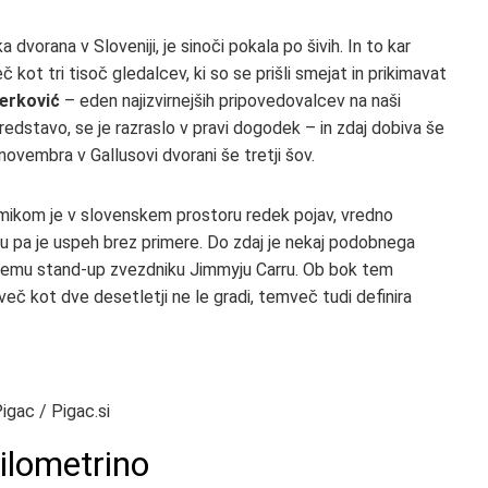
 dvorana v Sloveniji, je sinoči pokala po šivih. In to kar
kot tri tisoč gledalcev, ki so se prišli smejat in prikimavat
erković
– eden najizvirnejših pripovedovalcev na naši
redstavo, se je razraslo v pravi dogodek – in zdaj dobiva še
novembra v Gallusovi dvorani še tretji šov.
ikom je v slovenskem prostoru redek pojav, vredno
 pa je uspeh brez primere. Do zdaj je nekaj podobnega
emu stand-up zvezdniku Jimmyju Carru. Ob bok tem
več kot dve desetletji ne le gradi, temveč tudi definira
gac / Pigac.si
kilometrino