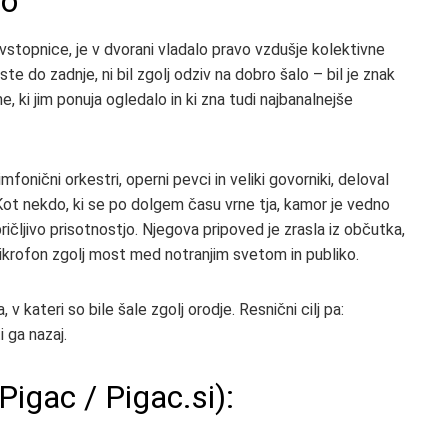
ho
stopnice, je v dvorani vladalo pravo vzdušje kolektivne
ste do zadnje, ni bil zgolj odziv na dobro šalo – bil je znak
e, ki jim ponuja ogledalo in ki zna tudi najbanalnejše
mfonični orkestri, operni pevci in veliki govorniki, deloval
Kot nekdo, ki se po dolgem času vrne tja, kamor je vedno
ičljivo prisotnostjo. Njegova pripoved je zrasla iz občutka,
 mikrofon zgolj most med notranjim svetom in publiko.
 v kateri so bile šale zgolj orodje. Resnični cilj pa:
i ga nazaj.
Pigac / Pigac.si):