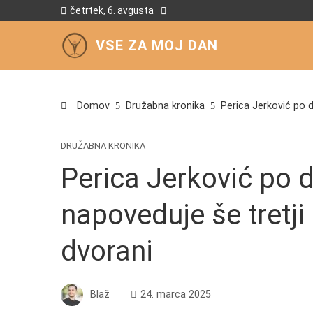
četrtek, 6. avgusta
VSE ZA MOJ DAN
Domov
Družabna kronika
Perica Jerković po 
DRUŽABNA KRONIKA
Perica Jerković po 
napoveduje še tretji
dvorani
Blaž
24. marca 2025