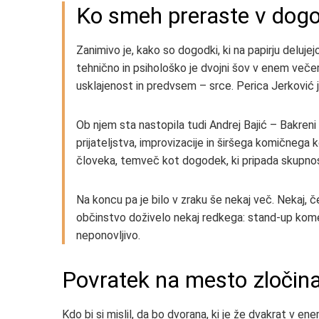
Ko smeh preraste v dog
Zanimivo je, kako so dogodki, ki na papirju deluje
tehnično in psihološko je dvojni šov v enem večeru
usklajenost in predvsem – srce. Perica Jerković j
Ob njem sta nastopila tudi Andrej Bajić – Bakreni
prijateljstva, improvizacije in širšega komičnega
človeka, temveč kot dogodek, ki pripada skupnosti
Na koncu pa je bilo v zraku še nekaj več. Nekaj, č
občinstvo doživelo nekaj redkega: stand-up komedij
neponovljivo.
Povratek na mesto zločin
Kdo bi si mislil, da bo dvorana, ki je že dvakrat v 