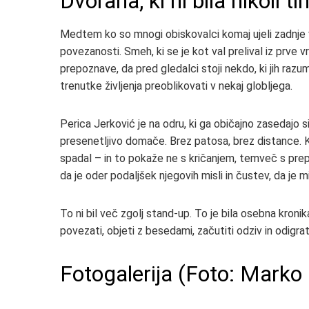
Dvorana, ki ni bila nikoli ti
Medtem ko so mnogi obiskovalci komaj ujeli zadnje v
povezanosti. Smeh, ki se je kot val prelival iz prve vr
prepoznave, da pred gledalci stoji nekdo, ki jih razum
trenutke življenja preoblikovati v nekaj globljega.
Perica Jerković je na odru, ki ga običajno zasedajo si
presenetljivo domače. Brez patosa, brez distance. 
spadal – in to pokaže ne s kričanjem, temveč s prepr
da je oder podaljšek njegovih misli in čustev, da je
To ni bil več zgolj stand-up. To je bila osebna kronika,
povezati, objeti z besedami, začutiti odziv in odigrat
Fotogalerija (Foto: Marko 