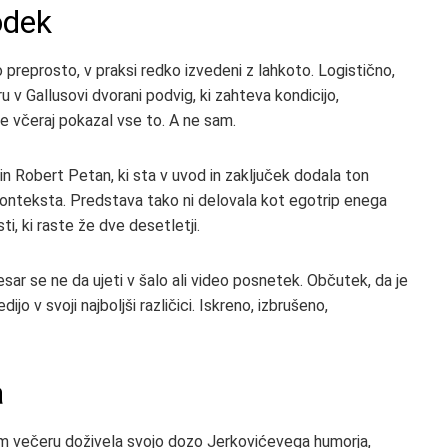
odek
jo preprosto, v praksi redko izvedeni z lahkoto. Logistično,
 v Gallusovi dvorani podvig, ki zahteva kondicijo,
e včeraj pokazal vse to. A ne sam.
 in Robert Petan, ki sta v uvod in zaključek dodala ton
 konteksta. Predstava tako ni delovala kot egotrip enega
, ki raste že dve desetletji.
esar se ne da ujeti v šalo ali video posnetek. Občutek, da je
o v svoji najboljši različici. Iskreno, izbrušeno,
a
enem večeru doživela svojo dozo Jerkovićevega humorja,