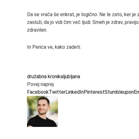
Da se vrača še enkrat, je logično. Ne le zato, ker je 
zasluži, da jo vidi čim več ljudi. Smeh je zdrav, prav
zdravilen.
In Perica ve, kako zadeti.
družabna kronika
ljubljana
Povej naprej
Facebook
Twitter
LinkedIn
Pinterest
Stumbleupon
Em