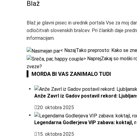
Blaž
Blaž je glavni pisec in urednik portala Vse za moj dan
odločitvah slovenskih bralcev. Pri člankih daje pred
informacijam.
< Nazaj
Tako preprosto: Kako se znebi
> Naprej
Zakaj so moški ro
zveze?
MORDA BI VAS ZANIMALO TUDI
Anže Zavrl iz Gadov postavil rekord: Ljublj
20. oktobra 2025
Legendarna Godlerjeva VIP zabava: koktajl, 
15. oktobra 2025