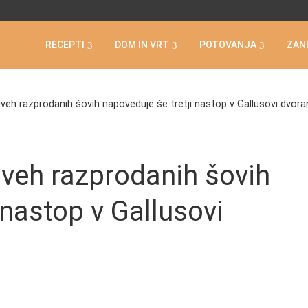
RECEPTI
DOM IN VRT
POTOVANJA
ZAN
dveh razprodanih šovih napoveduje še tretji nastop v Gallusovi dvora
dveh razprodanih šovih
 nastop v Gallusovi