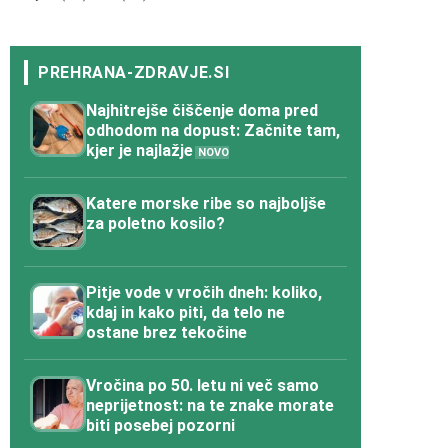
Najhitrejše čiščenje doma pred
odhodom na dopust: Začnite tam,
kjer je najlažje
Katere morske ribe so najboljše
za poletno kosilo?
Pitje vode v vročih dneh: koliko,
kdaj in kako piti, da telo ne
ostane brez tekočine
Vročina po 50. letu ni več samo
neprijetnost: na te znake morate
biti posebej pozorni