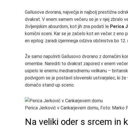
Gallusova dvorana, največja in najbolj prestižna odrska
dvakrat. V enem samem večeru se je v njej zbralo več 
življenjskim absurdom, kot jih zna podati le
Perica J
komični sceni. Kar se je začelo kot en večer z eno p
en epilog: zaradi izjemnega odziva občinstva bo 12. 
Že samo napolniti Gallusovo dvorano z domačim kom
omembe. Narediti to dvakrat zapored v enem večeru
uspelo le enemu mednarodnemu velikanu – britansk
podvigom se je postavil slovenski ustvarjalec, ki že 
domačo stand-up sceno.
Perica Jerković v Cankarjevem domu, Foto: Marko Pi
Na veliki oder s srcem in 