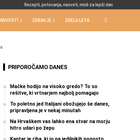
Recepti, potovanja, nasveti, misli za lepši dan
IMIVOSTI
ZDRAVJE
ZRELA LETA
ni
PRIPOROČAMO DANES
Mačke hodijo na visoko gredo? To so
rešitve, ki vrtnarjem najbolj pomagajo
To poletno jed Italijani obožujejo še danes,
pripravljena je v nekaj minutah
Na Hrvaškem vas lahko ena stvar na morju
hitro udari po žepu
Kantar je riba, ki jo na jedilnikih pogosto