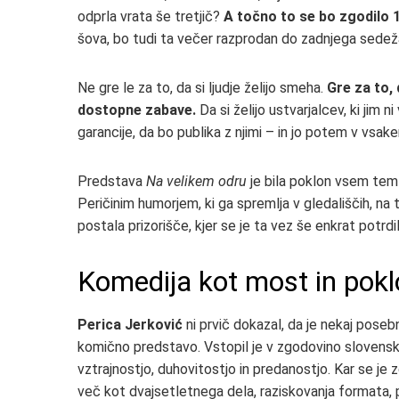
odprla vrata še tretjič?
A točno to se bo zgodilo 
šova, bo tudi ta večer razprodan do zadnjega sedež
Ne gre le za to, da si ljudje želijo smeha.
Gre za to,
dostopne zabave.
Da si želijo ustvarjalcev, ki jim n
garancije, da bo publika z njimi – in jo potem v vsak
Predstava
Na velikem odru
je bila poklon vsem tem l
Peričinim humorjem, ki ga spremlja v gledališčih, na t
postala prizorišče, kjer se je ta vez še enkrat potrdil
Komedija kot most in pokl
Perica Jerković
ni prvič dokazal, da je nekaj poseb
komično predstavo. Vstopil je v zgodovino sloven
vztrajnostjo, duhovitostjo in predanostjo. Kar se je zg
več kot dvajsetletnega dela, raziskovanja formata, 