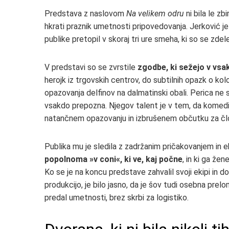
Predstava z naslovom
Na velikem odru
ni bila le zb
hkrati praznik umetnosti pripovedovanja. Jerković je
publike pretopil v skoraj tri ure smeha, ki so se zdel
V predstavi so se zvrstile
zgodbe, ki sežejo v vsak
herojk iz trgovskih centrov, do subtilnih opazk o ko
opazovanja delfinov na dalmatinski obali. Perica ne s
vsakdo prepozna. Njegov talent je v tem, da komedijo
natančnem opazovanju in izbrušenem občutku za čl
Publika mu je sledila z zadržanim pričakovanjem in
popolnoma »v coni«, ki ve, kaj počne
, in ki ga že
Ko se je na koncu predstave zahvalil svoji ekipi in do
produkcijo, je bilo jasno, da je šov tudi osebna pre
predal umetnosti, brez skrbi za logistiko.