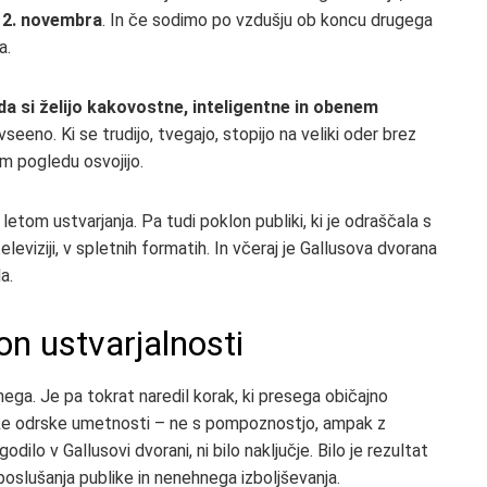
12. novembra
. In če sodimo po vzdušju ob koncu drugega
a.
 da si želijo kakovostne, inteligentne in obenem
i vseeno. Ki se trudijo, tvegajo, stopijo na veliki oder brez
em pogledu osvojijo.
etom ustvarjanja. Pa tudi poklon publiki, ki je odraščala s
eleviziji, v spletnih formatih. In včeraj je Gallusova dvorana
a.
on ustvarjalnosti
nega. Je pa tokrat naredil korak, ki presega običajno
ske odrske umetnosti – ne s pompoznostjo, ampak z
odilo v Gallusovi dvorani, ni bilo naključje. Bilo je rezultat
poslušanja publike in nenehnega izboljševanja.