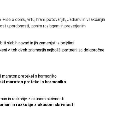
. Piše o domu, vrtu, hrani, potovanjih, Jadranu in vsakdanjih
nost uporabnosti, jasnim razlagam in preverjenim
ti slabih navad in jih zamenjati z boljšimi
jeni v teh dveh znamenjih najboljši partnerji za dolgoročne
anski maraton pretekel s harmoniko
roman in razkošje z okusom skrivnosti