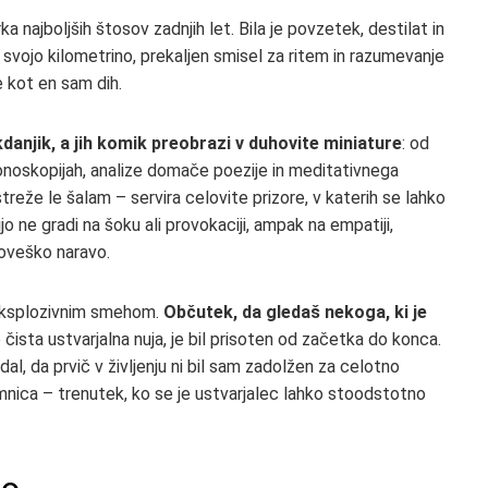
irka najboljših štosov zadnjih let. Bila je povzetek, destilat in
 svojo kilometrino, prekaljen smisel za ritem in razumevanje
e kot en sam dih.
danjik, a jih komik preobrazi v duhovite miniature
: od
lonoskopijah, analize domače poezije in meditativnega
treže le šalam – servira celovite prizore, v katerih se lahko
 ne gradi na šoku ali provokaciji, ampak na empatiji,
oveško naravo.
 eksplozivnim smehom.
Občutek, da gledaš nekoga, ki je
ne čista ustvarjalna nuja, je bil prisoten od začetka do konca.
dal, da prvič v življenju ni bil sam zadolžen za celotno
lomnica – trenutek, ko se je ustvarjalec lahko stoodstotno