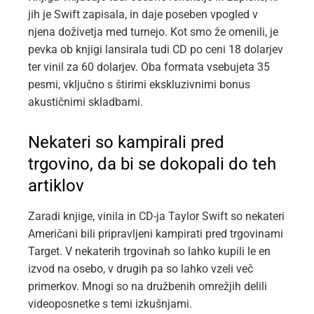
jih je Swift zapisala, in daje poseben vpogled v
njena doživetja med turnejo. Kot smo že omenili, je
pevka ob knjigi lansirala tudi CD po ceni 18 dolarjev
ter vinil za 60 dolarjev. Oba formata vsebujeta 35
pesmi, vključno s štirimi ekskluzivnimi bonus
akustičnimi skladbami.
Nekateri so kampirali pred
trgovino, da bi se dokopali do teh
artiklov
Zaradi knjige, vinila in CD-ja Taylor Swift so nekateri
Američani bili pripravljeni kampirati pred trgovinami
Target. V nekaterih trgovinah so lahko kupili le en
izvod na osebo, v drugih pa so lahko vzeli več
primerkov. Mnogi so na družbenih omrežjih delili
videoposnetke s temi izkušnjami.