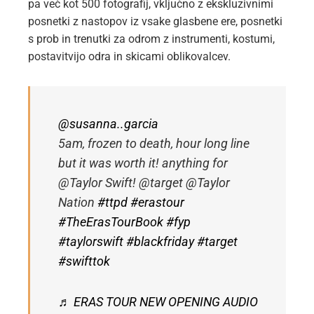
pa več kot 500 fotografij, vključno z ekskluzivnimi
posnetki z nastopov iz vsake glasbene ere, posnetki
s prob in trenutki za odrom z instrumenti, kostumi,
postavitvijo odra in skicami oblikovalcev.
@susanna..garcia
5am, frozen to death, hour long line
but it was worth it! anything for
@Taylor Swift! @target @Taylor
Nation
#ttpd
#erastour
#TheErasTourBook
#fyp
#taylorswift
#blackfriday
#target
#swifttok
♬ ERAS TOUR NEW OPENING AUDIO