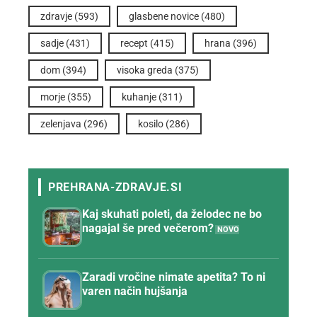
zdravje
(593)
glasbene novice
(480)
sadje
(431)
recept
(415)
hrana
(396)
dom
(394)
visoka greda
(375)
morje
(355)
kuhanje
(311)
zelenjava
(296)
kosilo
(286)
Kaj skuhati poleti, da želodec ne bo
nagajal še pred večerom?
Zaradi vročine nimate apetita? To ni
varen način hujšanja