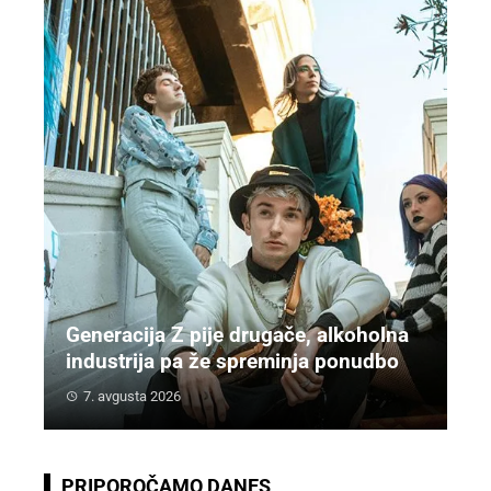
Generacija Z pije drugače, alkoholna
industrija pa že spreminja ponudbo
7. avgusta 2026
PRIPOROČAMO DANES