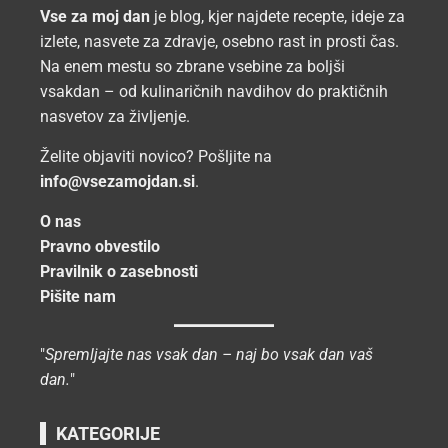
Vse za moj dan
je blog, kjer najdete recepte, ideje za
izlete, nasvete za zdravje, osebno rast in prosti čas.
Na enem mestu so zbrane vsebine za boljši
vsakdan – od kulinaričnih navdihov do praktičnih
nasvetov za življenje.
Želite objaviti novico? Pošljite na
info@vsezamojdan.si
.
O nas
Pravno obvestilo
Pravilnik o zasebnosti
Pišite nam
"
Spremljajte nas vsak dan – naj bo vsak dan vaš
dan.
"
KATEGORIJE