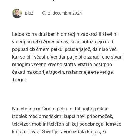
Blaž
2. decembra 2024
Letos so na družbenih omrežjih zaokrožili številni
videoposnetki Američanov, ki se pritožujejo nad
popusti ob črnem petku, poudarjajoč, da niso več,
kar so bili včasih. Vendar pa je bilo zaradi ene stvari
mnogim vseeno vredno stati v vrsti in nestrpno
čakati na odprtje trgovin, natančneje ene verige,
Target.
Na letošnjem Črnem petku ni bil najbolj iskan
izdelek med ameriškimi kupci novi pripomoček,
televizor, mobilni telefon ali kaj podobnega, temveč
knjiga. Taylor Swift je ravno izdala knjigo, ki