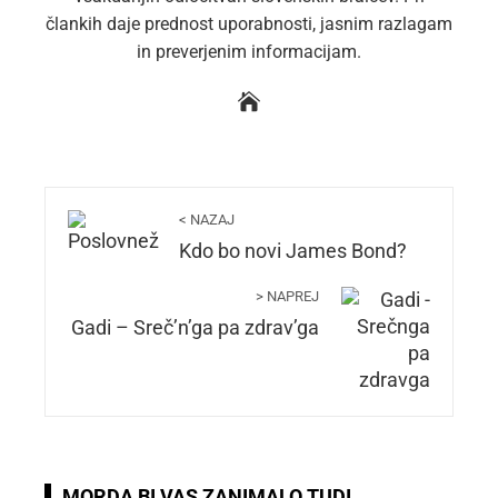
člankih daje prednost uporabnosti, jasnim razlagam
in preverjenim informacijam.
< NAZAJ
Kdo bo novi James Bond?
> NAPREJ
Gadi – Sreč’n’ga pa zdrav’ga
MORDA BI VAS ZANIMALO TUDI