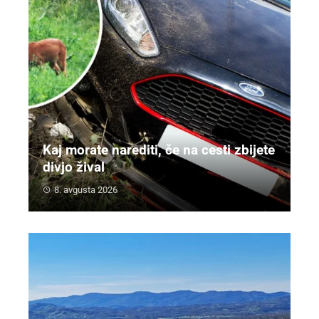
Kaj morate narediti, če na cesti zbijete
divjo žival
8. avgusta 2026