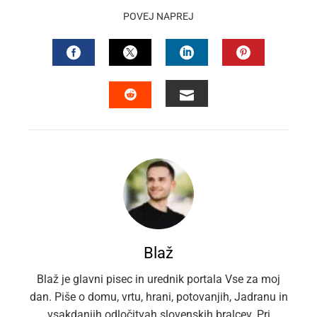
POVEJ NAPREJ
FACEBOOK
TWITTER
LINKEDIN
PINTEREST
EMAIL
STUMBLEUPON
Blaž
Blaž je glavni pisec in urednik portala Vse za moj
dan. Piše o domu, vrtu, hrani, potovanjih, Jadranu in
vsakdanjih odločitvah slovenskih bralcev. Pri