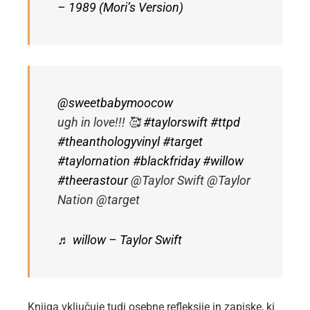
– 1989 (Mori’s Version)
@sweetbabymoocow
ugh in love!!! 🥰
#taylorswift
#ttpd
#theanthologyvinyl
#target
#taylornation
#blackfriday
#willow
#theerastour
@Taylor Swift @Taylor
Nation @target
♬ willow – Taylor Swift
Knjiga vključuje tudi osebne refleksije in zapiske, ki