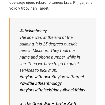
obeležuje njeno rekordno turnejo Eras. Knjiga je na
voljo v trgovinah Target.
@thekimhoney
The line was at the end of the
building, it is 25 degrees outside
here in Missouri. They took our
name and phone number, while in
line. Then we have to go to guest
services to pick it up.
#taylorswiftbook
#taylorswifttarget
#swiftie
#theanthology
#taylorswiftblackfriday
#blackfriday
♬ The Great War – Taylor Swift