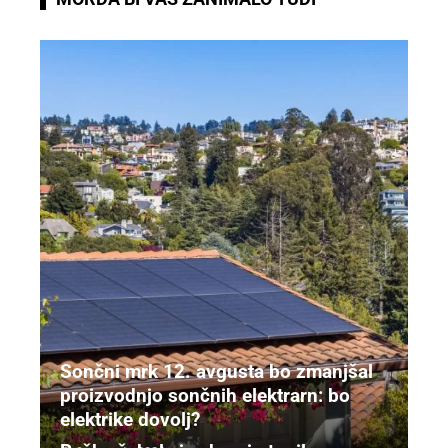
Sončni mrk 12. avgusta bo zmanjšal
proizvodnjo sončnih elektrarn: bo
elektrike dovolj?