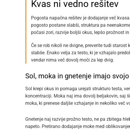
Kvas ni vedno rešitev
Pogosta napačna rešitev je dodajanje več kvasa.
pogosto postane slabši, struktura pa neenakomern
počasi zori, razvije boljši okus, lepšo prožnost in
Če se rob nikoli ne dvigne, preverite tudi starost 
slabše. Enako velja za testo, ki je vzhajalo predo
vendar nima več dovolj moči za lep dvig.
Sol, moka in gnetenje imajo svojo
Sol krepi okus in pomaga urejati strukturo testa, 
koncentraciji. Moka naj ima dovolj beljakovin, saj 
moka, ki prenese daljše vzhajanje in nekoliko več v
Gnetenje naj razvije prožno testo, ne pa zbitega hle
napeto. Pretirano dodajanje moke med oblikovanjem 