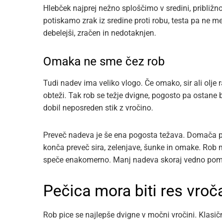
Hlebček najprej nežno sploščimo v sredini, približn
potiskamo zrak iz sredine proti robu, testa pa ne
debelejši, zračen in nedotaknjen.
Omaka ne sme čez rob
Tudi nadev ima veliko vlogo. Če omako, sir ali olj
obteži. Tak rob se težje dvigne, pogosto pa ostane ble
dobil neposreden stik z vročino.
Preveč nadeva je še ena pogosta težava. Domača p
konča preveč sira, zelenjave, šunke in omake. Rob 
speče enakomerno. Manj nadeva skoraj vedno pomen
Pečica mora biti res vroč
Rob pice se najlepše dvigne v močni vročini. Klas