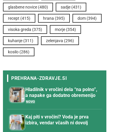
glasbene novice
(480)
sadje
(431)
recept
(415)
hrana
(395)
dom
(394)
visoka greda
(375)
morje
(354)
kuhanje
(311)
zelenjava
(296)
kosilo
(286)
Hladilnik v vročini dela “na polno”,
a napake ga dodatno obremenijo
Kaj piti v vročini? Voda je prva
izbira, vendar včasih ni dovolj