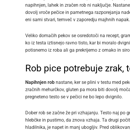
napihnjen, lahek in zračen rob ni naključje. Nastan
dovolj vroče pečice in pametnega razporejanja nadev
eni sami stvari, temveč v zaporedju majhnih napak.
Veliko domačih pekov se osredotoči na recept, gram
ko iz testa iztisnejo ravno tisto, kar bi moralo dvig
potisnemo iz roba ali ga prekrijemo z omako in sirom,
Rob pice potrebuje zrak, t
Napihnjen rob
nastane, ker se plini v testu med peko
zračnih mehurčkov, gluten pa mora biti dovolj močan
pregneteno testo se v pečici ne bo lepo dvignilo.
Dober rob se začne že pri vzhajanju. Testo naj po g
hlebčke in pustimo, da znova vzhaja. Ta drugi počitek
hladilnika, je napet in manj ubogljiv. Pred oblikov