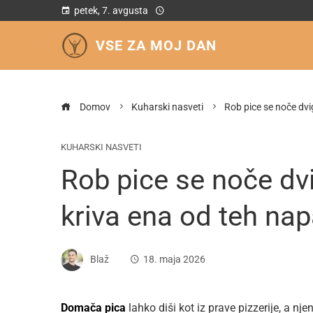
petek, 7. avgusta
VSE ZA MOJ DAN
Domov
Kuharski nasveti
Rob pice se noče dvi
KUHARSKI NASVETI
Rob pice se noče dvi
kriva ena od teh na
Blaž
18. maja 2026
Domača pica
lahko diši kot iz prave pizzerije, a nje