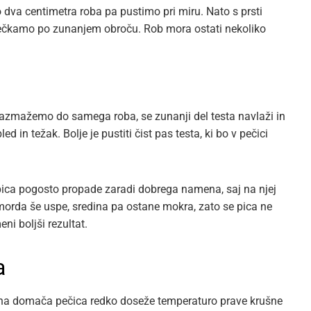
o dva centimetra roba pa pustimo pri miru. Nato s prsti
 mečkamo po zunanjem obroču. Rob mora ostati nekoliko
e razmažemo do samega roba, se zunanji del testa navlaži in
d in težak. Bolje je pustiti čist pas testa, ki bo v pečici
ica pogosto propade zaradi dobrega namena, saj na njej
morda še uspe, sredina pa ostane mokra, zato se pica ne
i boljši rezultat.
a
ična domača pečica redko doseže temperaturo prave krušne