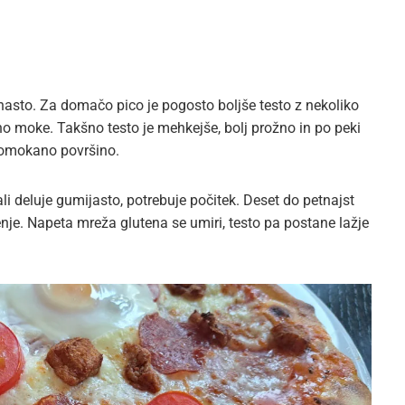
kruhasto. Za domačo pico je pogosto boljše testo z nekoliko
ino moke. Takšno testo je mehkejše, bolj prožno in po peki
pomokano površino.
li deluje gumijasto, potrebuje počitek. Deset do petnajst
nje. Napeta mreža glutena se umiri, testo pa postane lažje