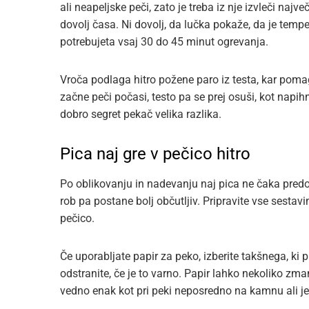
ali neapeljske peči, zato je treba iz nje izvleči najv
dovolj časa. Ni dovolj, da lučka pokaže, da je tem
potrebujeta vsaj 30 do 45 minut ogrevanja.
Vroča podlaga hitro požene paro iz testa, kar poma
začne peči počasi, testo pa se prej osuši, kot napih
dobro segret pekač velika razlika.
Pica naj gre v pečico hitro
Po oblikovanju in nadevanju naj pica ne čaka predo
rob pa postane bolj občutljiv. Pripravite vse sestavin
pečico.
Če uporabljate papir za peko, izberite takšnega, ki
odstranite, če je to varno. Papir lahko nekoliko zma
vedno enak kot pri peki neposredno na kamnu ali je