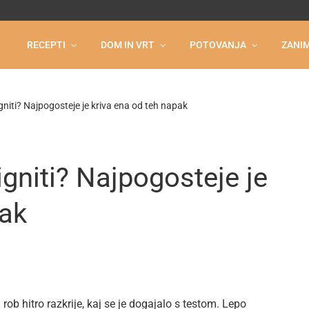
RECEPTI
DOM IN VRT
POTOVANJA
ZANIM
gniti? Najpogosteje je kriva ena od teh napak
gniti? Najpogosteje je
pak
n rob hitro razkrije, kaj se je dogajalo s testom. Lepo