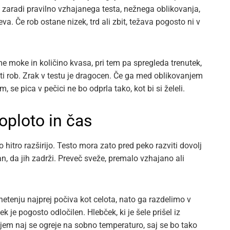
e zaradi pravilno vzhajanega testa, nežnega oblikovanja,
a. Če rob ostane nizek, trd ali zbit, težava pogosto ni v
e moke in količino kvasa, pri tem pa spregleda trenutek,
niti rob. Zrak v testu je dragocen. Če ga med oblikovanjem
 se pica v pečici ne bo odprla tako, kot bi si želeli.
oploto in čas
 hitro razširijo. Testo mora zato pred peko razviti dovolj
, da jih zadrži. Preveč sveže, premalo vzhajano ali
netenju najprej počiva kot celota, nato ga razdelimo v
 je pogosto odločilen. Hlebček, ki je šele prišel iz
anjem naj se ogreje na sobno temperaturo, saj se bo tako