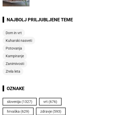
NAJBOLJ PRILJUBLJENE TEME
Dom in vrt
Kuharski nasveti
Potovanja
Kampiranje
Zanimivosti
Zrela leta
OZNAKE
slovenija
(1327)
vrt
(676)
hrvaška
(629)
zdravje
(593)