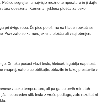
eč. Pečico segrejte na najvišjo možno temperaturo in ji dajte
peratura dosežena. Kamen ali jeklena plošča za peko
ga pri dvigu roba. Če pico položimo na hladen pekač, se
ne. Prav zato so kamen, jeklena plošča ali vsaj obrnjen,
lgo. Omaka počasi vlaži testo, hlebček izgublja napetost,
e vnaprej, nato pico oblikujte, obložite in takoj prestavite v
 prenese visoko temperaturo, ali pa ga po prvih minutah
njša neposreden stik testa z vročo podlago, zato rezultat ni
klu.