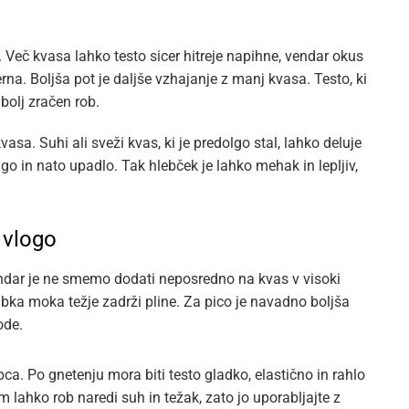
 Več kvasa lahko testo sicer hitreje napihne, vendar okus
a. Boljša pot je daljše vzhajanje z manj kvasa. Testo, ki
 bolj zračen rob.
kvasa. Suhi ali sveži kvas, ki je predolgo stal, lahko deluje
lgo in nato upadlo. Tak hlebček je lahko mehak in lepljiv,
 vlogo
vendar je ne smemo dodati neposredno na kvas v visoki
šibka moka težje zadrži pline. Za pico je navadno boljša
ode.
bca. Po gnetenju mora biti testo gladko, elastično in rahlo
lahko rob naredi suh in težak, zato jo uporabljajte z