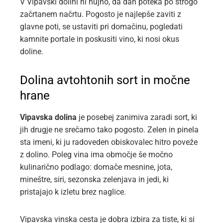
V Vipavski dolini ni nujno, da dan poteka po strogo
začrtanem načrtu. Pogosto je najlepše zaviti z
glavne poti, se ustaviti pri domačinu, pogledati
kamnite portale in poskusiti vino, ki nosi okus
doline.
Dolina avtohtonih sort in močne
hrane
Vipavska dolina
je posebej zanimiva zaradi sort, ki
jih drugje ne srečamo tako pogosto. Zelen in pinela
sta imeni, ki ju radoveden obiskovalec hitro poveže
z dolino. Poleg vina ima območje še močno
kulinarično podlago: domače mesnine, jota,
mineštre, siri, sezonska zelenjava in jedi, ki
pristajajo k izletu brez naglice.
Vipavska vinska cesta je dobra izbira za tiste, ki si