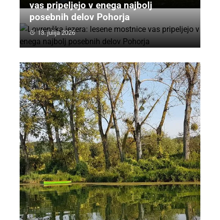
vas pripeljejo v enega najbolj
posebnih delov Pohorja
13. julija 2026