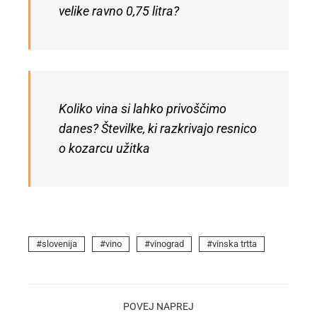
velike ravno 0,75 litra?
Koliko vina si lahko privoščimo
danes? Številke, ki razkrivajo resnico
o kozarcu užitka
slovenija
vino
vinograd
vinska trtta
POVEJ NAPREJ