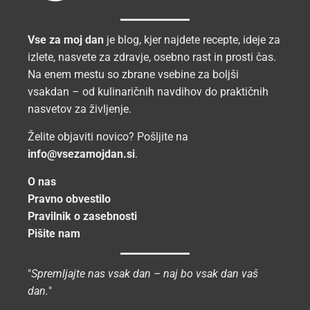
Vse za moj dan
je blog, kjer najdete recepte, ideje za
izlete, nasvete za zdravje, osebno rast in prosti čas.
Na enem mestu so zbrane vsebine za boljši
vsakdan – od kulinaričnih navdihov do praktičnih
nasvetov za življenje.
Želite objaviti novico? Pošljite na
info@vsezamojdan.si
.
O nas
Pravno obvestilo
Pravilnik o zasebnosti
Pišite nam
"
Spremljajte nas vsak dan – naj bo vsak dan vaš
dan.
"