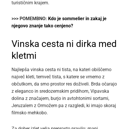
turističnim krajem.
>>> POMEMBNO:
Kdo je sommelier in zakaj je
njegovo znanje tako cenjeno?
Vinska cesta ni dirka med
kletmi
Najlepša vinska cesta ni tista, na kateri obiščemo
največ kleti, temveč tista, s katere se vrnemo z
občutkom, da smo prostor res doživeli. Brda očarajo
z eleganco in sredozemskim pridihom, Vipavska
dolina z značajem, burjo in avtohtonimi sortami,
Jeruzalem z Ormožem pa z razgledi, ki imajo skoraj
filmsko mehkobo.
Za dober izlet velja preprosto pravilo: manj