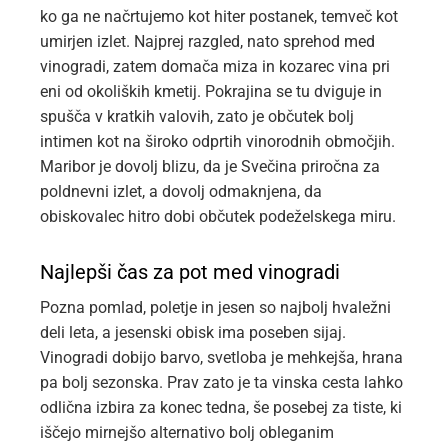
ko ga ne načrtujemo kot hiter postanek, temveč kot
umirjen izlet. Najprej razgled, nato sprehod med
vinogradi, zatem domača miza in kozarec vina pri
eni od okoliških kmetij. Pokrajina se tu dviguje in
spušča v kratkih valovih, zato je občutek bolj
intimen kot na široko odprtih vinorodnih območjih.
Maribor je dovolj blizu, da je Svečina priročna za
poldnevni izlet, a dovolj odmaknjena, da
obiskovalec hitro dobi občutek podeželskega miru.
Najlepši čas za pot med vinogradi
Pozna pomlad, poletje in jesen so najbolj hvaležni
deli leta, a jesenski obisk ima poseben sijaj.
Vinogradi dobijo barvo, svetloba je mehkejša, hrana
pa bolj sezonska. Prav zato je ta vinska cesta lahko
odlična izbira za konec tedna, še posebej za tiste, ki
iščejo mirnejšo alternativo bolj obleganim