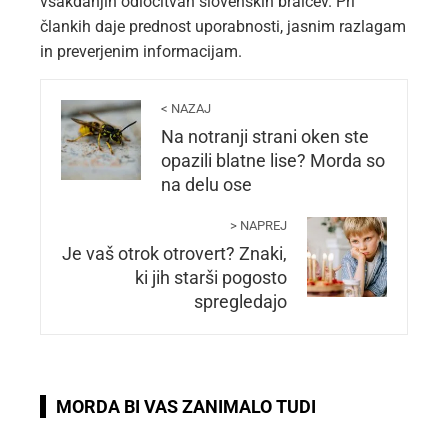
vsakdanjih odločitvah slovenskih bralcev. Pri
člankih daje prednost uporabnosti, jasnim razlagam
in preverjenim informacijam.
< NAZAJ
Na notranji strani oken ste
opazili blatne lise? Morda so
na delu ose
> NAPREJ
Je vaš otrok otrovert? Znaki,
ki jih starši pogosto
spregledajo
MORDA BI VAS ZANIMALO TUDI