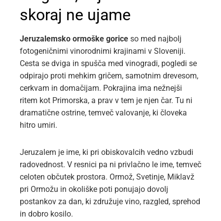
skoraj ne ujame
Jeruzalemsko ormoške gorice
so med najbolj
fotogeničnimi vinorodnimi krajinami v Sloveniji.
Cesta se dviga in spušča med vinogradi, pogledi se
odpirajo proti mehkim gričem, samotnim drevesom,
cerkvam in domačijam. Pokrajina ima nežnejši
ritem kot Primorska, a prav v tem je njen čar. Tu ni
dramatične ostrine, temveč valovanje, ki človeka
hitro umiri.
Jeruzalem je ime, ki pri obiskovalcih vedno vzbudi
radovednost. V resnici pa ni privlačno le ime, temveč
celoten občutek prostora. Ormož, Svetinje, Miklavž
pri Ormožu in okoliške poti ponujajo dovolj
postankov za dan, ki združuje vino, razgled, sprehod
in dobro kosilo.