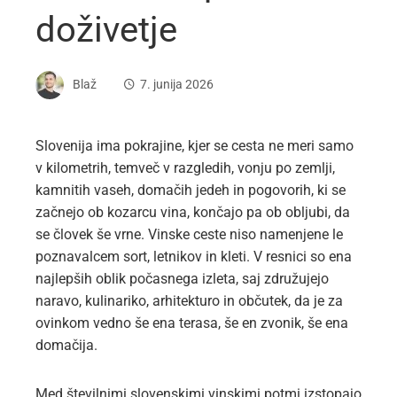
doživetje
Blaž
7. junija 2026
Slovenija ima pokrajine, kjer se cesta ne meri samo
v kilometrih, temveč v razgledih, vonju po zemlji,
kamnitih vaseh, domačih jedeh in pogovorih, ki se
začnejo ob kozarcu vina, končajo pa ob obljubi, da
se človek še vrne. Vinske ceste niso namenjene le
poznavalcem sort, letnikov in kleti. V resnici so ena
najlepših oblik počasnega izleta, saj združujejo
naravo, kulinariko, arhitekturo in občutek, da je za
ovinkom vedno še ena terasa, še en zvonik, še ena
domačija.
Med številnimi slovenskimi vinskimi potmi izstopajo