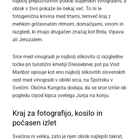
najbolj prepoznavnih podob štajerskih vinogradov, a
obisk v živo pokaže še nekaj več. To ni le
fotogenična krivina med trtami, temveč kraj z
mehkim gričevnatim ritmom, domačijami, vinom in
razgledi, ki imajo drugačen značaj kot Brda, Vipava
ali Jeruzalem.
Srce med vinogradi je najbolj slikovito iz razgledne
točke pri turistični kmetiji Dreisiebner, pot pa Visit
Maribor opisuje kot eno najbolj slikovitih slovenskih
cest med vinogradi v obliki srca, na Špičniku v
Svečini. Občina Kungota dodaja, da se srce izriše ob
pogledu izpod kipca svetega Jurija na konju.
Kraj za fotografijo, kosilo in
počasen izlet
Svečina ni velika, zato je njen obisk najlepši takrat,