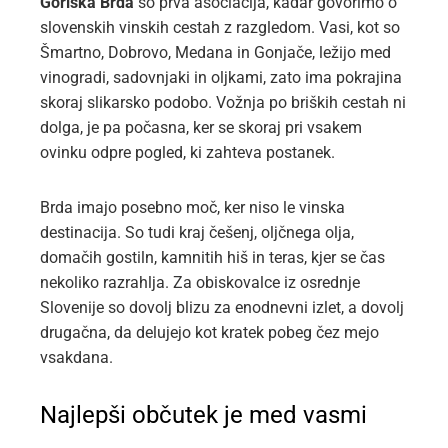
Goriška Brda
so prva asociacija, kadar govorimo o
slovenskih vinskih cestah z razgledom. Vasi, kot so
Šmartno, Dobrovo, Medana in Gonjače, ležijo med
vinogradi, sadovnjaki in oljkami, zato ima pokrajina
skoraj slikarsko podobo. Vožnja po briških cestah ni
dolga, je pa počasna, ker se skoraj pri vsakem
ovinku odpre pogled, ki zahteva postanek.
Brda imajo posebno moč, ker niso le vinska
destinacija. So tudi kraj češenj, oljčnega olja,
domačih gostiln, kamnitih hiš in teras, kjer se čas
nekoliko razrahlja. Za obiskovalce iz osrednje
Slovenije so dovolj blizu za enodnevni izlet, a dovolj
drugačna, da delujejo kot kratek pobeg čez mejo
vsakdana.
Najlepši občutek je med vasmi