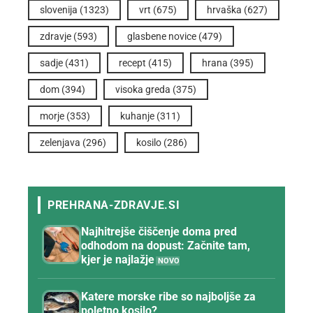
slovenija
(1323)
vrt
(675)
hrvaška
(627)
zdravje
(593)
glasbene novice
(479)
sadje
(431)
recept
(415)
hrana
(395)
dom
(394)
visoka greda
(375)
morje
(353)
kuhanje
(311)
zelenjava
(296)
kosilo
(286)
Najhitrejše čiščenje doma pred
odhodom na dopust: Začnite tam,
kjer je najlažje
Katere morske ribe so najboljše za
poletno kosilo?