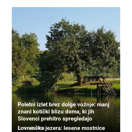
Poletni izlet brez dolge vožnje: manj
znani kotički blizu doma, ki jih
Slovenci prehitro spregledajo
Lovrenška jezera: lesene mostnice
18. julija 2026