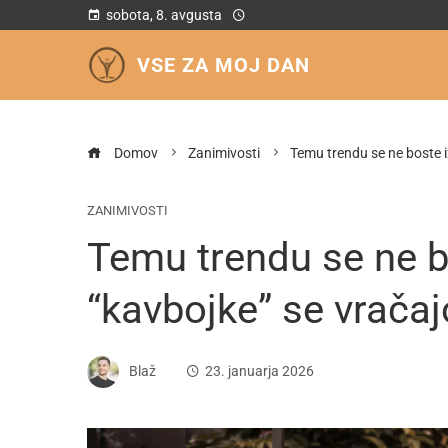
sobota, 8. avgusta
VSE ZA MOJ DAN
Domov
Zanimivosti
Temu trendu se ne boste i
ZANIMIVOSTI
Temu trendu se ne bo
“kavbojke” se vračaj
Blaž
23. januarja 2026