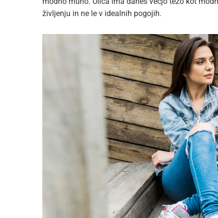
modno muho. Ulica ima danes večjo težo kot modne 
življenju in ne le v idealnih pogojih.