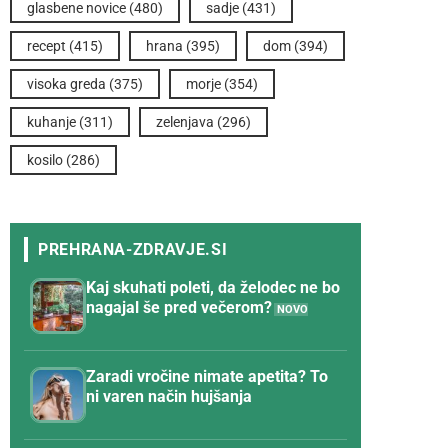
glasbene novice
(480)
sadje
(431)
recept
(415)
hrana
(395)
dom
(394)
visoka greda
(375)
morje
(354)
kuhanje
(311)
zelenjava
(296)
kosilo
(286)
Kaj skuhati poleti, da želodec ne bo
nagajal še pred večerom?
Zaradi vročine nimate apetita? To
ni varen način hujšanja