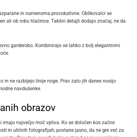
razparane in namenoma provokativne. Oblikovalci se
en ali ob robu hlačnice. Takšni detajli dodajo značaj, ne da
dnevno garderobo. Kombinirajo se lahko z bolj elegantnimi
goče.
 in ne razbijejo linije noge. Prav zato jih danes nosijo
še modne navdušenke.
nanih obrazov
ti, ki imajo največjo moč vpliva. Ko se določen kos začne
ti in uličnih fotografijah, postane jasno, da ne gre več za