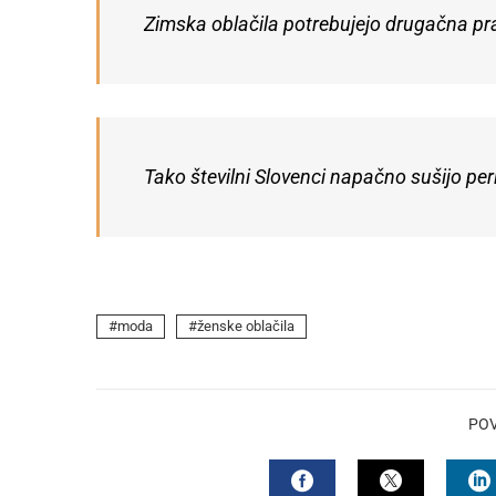
Zimska oblačila potrebujejo drugačna prav
Tako številni Slovenci napačno sušijo peri
moda
ženske oblačila
PO