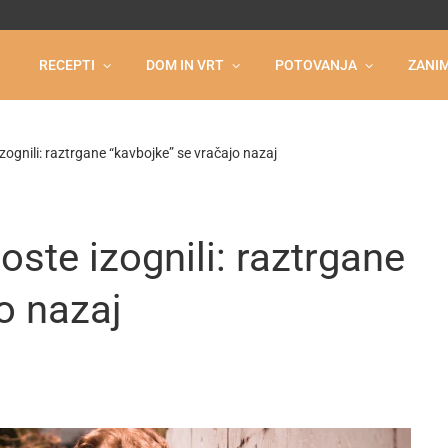
RECEPTI
DOM IN VRT
POTOVANJA
ZANIM
zognili: raztrgane “kavbojke” se vračajo nazaj
ste izognili: raztrgane
o nazaj