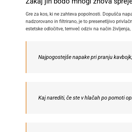
Zakaj jih bodo mnogi znova spreje
Gre za kos, ki ne zahteva popolnosti. Dopušča napak
nadzorovano in filtrirano, je to presenetljivo privlač
estetske odločitve, temveč odziv na način življenja, k
Najpogostejše napake pri pranju kavbojk, 
Kaj narediti, če ste v hlačah po pomoti op