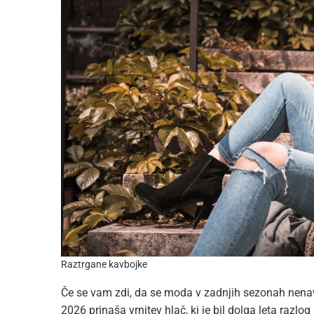
Raztrgane kavbojke
Če se vam zdi, da se moda v zadnjih sezonah nena
2026 prinaša vrnitev hlač, ki je bil dolga leta razlo