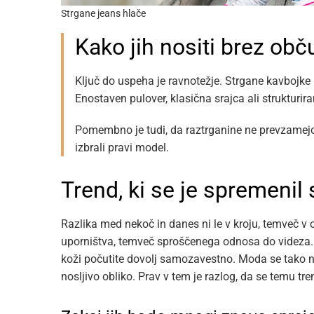
Strgane jeans hlače
Kako jih nositi brez obč
Ključ do uspeha je ravnotežje. Strgane kavbojke n
Enostaven pulover, klasična srajca ali strukturira
Pomembno je tudi, da raztrganine ne prevzamejo
izbrali pravi model.
Trend, ki se je spremenil
Razlika med nekoč in danes ni le v kroju, temveč v
uporništva, temveč sproščenega odnosa do videza. 
koži počutite dovolj samozavestno. Moda se tako ne
nosljivo obliko. Prav v tem je razlog, da se temu t