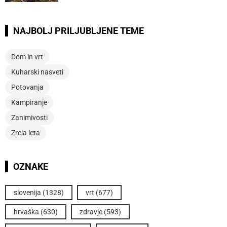
NAJBOLJ PRILJUBLJENE TEME
Dom in vrt
Kuharski nasveti
Potovanja
Kampiranje
Zanimivosti
Zrela leta
OZNAKE
slovenija
(1328)
vrt
(677)
hrvaška
(630)
zdravje
(593)