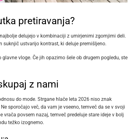
utka pretiravanja?
ajbolje delujejo v kombinaciji z umirjenimi zgornjimi deli.
n suknjič ustvarijo kontrast, ki deluje premišljeno.
 glavne vloge. Če jih opazimo šele ob drugem pogledu, ste
 skupaj z nami
 odnosu do mode. Strgane hlače leta 2026 niso znak
Ne sporočajo več, da vam je vseeno, temveč da se v svoji
 vrača povsem nazaj, temveč predeluje stare ideje v bolj
rendu težko izognemo.