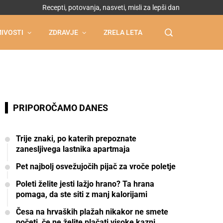
Recepti, potovanja, nasveti, misli za lepši dan
IVOSTI
ZDRAVJE
ZRELA LETA
PRIPOROČAMO DANES
Trije znaki, po katerih prepoznate
zanesljivega lastnika apartmaja
Pet najbolj osvežujočih pijač za vroče poletje
Poleti želite jesti lažjo hrano? Ta hrana
pomaga, da ste siti z manj kalorijami
Česa na hrvaških plažah nikakor ne smete
početi, če ne želite plačati visoke kazni