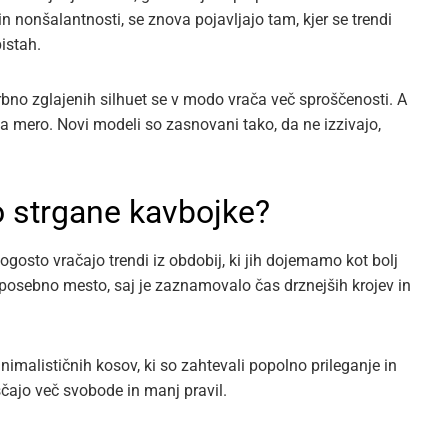
n nonšalantnosti, se znova pojavljajo tam, kjer se trendi
istah.
rbno zglajenih silhuet se v modo vrača več sproščenosti. A
za mero. Novi modeli so zasnovani tako, da ne izzivajo,
o strgane kavbojke?
ogosto vračajo trendi iz obdobij, ki jih dojemamo kot bolj
osebno mesto, saj je zaznamovalo čas drznejših krojev in
minimalističnih kosov, ki so zahtevali popolno prileganje in
uščajo več svobode in manj pravil.