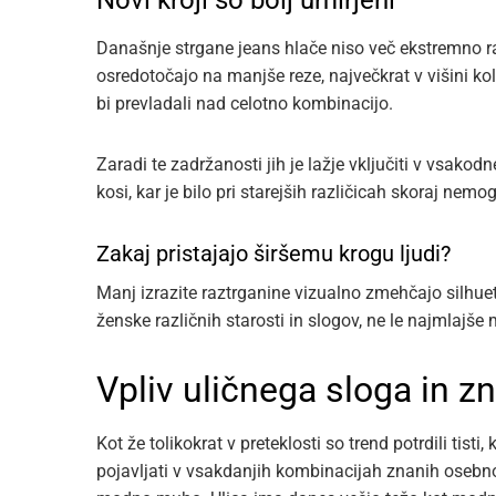
Novi kroji so bolj umirjeni
Današnje strgane jeans hlače niso več ekstremno 
osredotočajo na manjše reze, največkrat v višini kol
bi prevladali nad celotno kombinacijo.
Zaradi te zadržanosti jih je lažje vključiti v vsako
kosi, kar je bilo pri starejših različicah skoraj nemo
Zakaj pristajajo širšemu krogu ljudi?
Manj izrazite raztrganine vizualno zmehčajo silhueto
ženske različnih starosti in slogov, ne le najmlaj
Vpliv uličnega sloga in z
Kot že tolikokrat v preteklosti so trend potrdili tis
pojavljati v vsakdanjih kombinacijah znanih osebnos