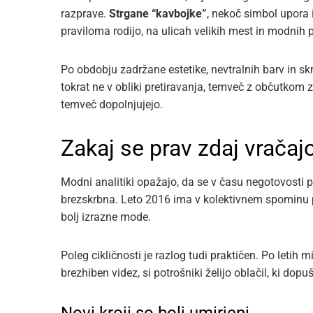
razprave.
Strgane “kavbojke”
, nekoč simbol upora i
praviloma rodijo, na ulicah velikih mest in modnih p
Po obdobju zadržane estetike, nevtralnih barv in sk
tokrat ne v obliki pretiravanja, temveč z občutkom 
temveč dopolnjujejo.
Zakaj se prav zdaj vračaj
Modni analitiki opažajo, da se v času negotovosti p
brezskrbna. Leto 2016 ima v kolektivnem spominu p
bolj izrazne mode.
Poleg cikličnosti je razlog tudi praktičen. Po letih 
brezhiben videz, si potrošniki želijo oblačil, ki dop