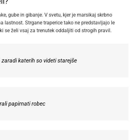
li?
e, gube in gibanje. V svetu, kjer je marsikaj skrbno
na lastnost. Strgane traperice tako ne predstavljajo le
i se želi vsaj za trenutek oddaljiti od strogih pravil.
zaradi katerih so videti starejše
rali papirnati robec