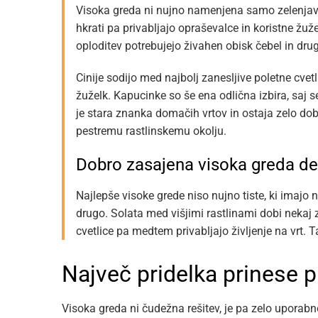
Visoka greda ni nujno namenjena samo zelenjavi. 
hkrati pa privabljajo opraševalce in koristne žu
oploditev potrebujejo živahen obisk čebel in dru
Cinije sodijo med najbolj zanesljive poletne cvet
žuželk. Kapucinke so še ena odlična izbira, saj se
je stara znanka domačih vrtov in ostaja zelo dobr
pestremu rastlinskemu okolju.
Dobro zasajena visoka greda de
Najlepše visoke grede niso nujno tiste, ki imajo n
drugo. Solata med višjimi rastlinami dobi nekaj z
cvetlice pa medtem privabljajo življenje na vrt. T
Največ pridelka prinese p
Visoka greda ni čudežna rešitev, je pa zelo uporabno