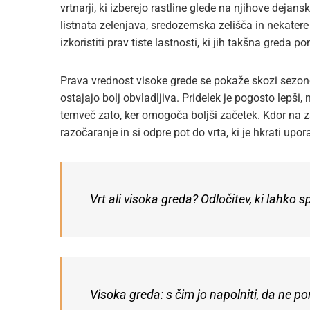
vrtnarji, ki izberejo rastline glede na njihove deja
listnata zelenjava, sredozemska zelišča in nekatere
izkoristiti prav tiste lastnosti, ki jih takšna greda po
Prava vrednost visoke grede se pokaže skozi sezono. 
ostajajo bolj obvladljiva. Pridelek je pogosto lepši,
temveč zato, ker omogoča boljši začetek. Kdor na za
razočaranje in si odpre pot do vrta, ki je hkrati upor
Vrt ali visoka greda? Odločitev, ki lahko 
Visoka greda: s čim jo napolniti, da ne p