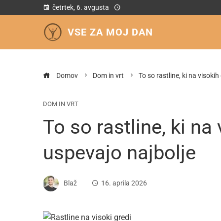
četrtek, 6. avgusta
VSE ZA MOJ DAN
Domov
Dom in vrt
To so rastline, ki na visoki
DOM IN VRT
To so rastline, ki na
uspevajo najbolje
Blaž
16. aprila 2026