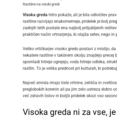
Rastline na visoki gredi
Visoka greda
hitro pokaže, ali je bila odločitev pra
rastline razvijajo enakomerneje, pridelek je bolj pr
zadnjih letih postale ena najbolj priljubljenih rešite
praktičen način vrtnarjenja, ki olajša setev, nego in 
Veliko vrtičkarjev visoko gredo postavi z mislijo, da b
nekatere rastline v takšnem okolju znajdejo precej bo
spomladi hitreje ogrejejo, voda hitreje odteka, str
rastlin. To je velika prednost pri kulturah, ki potreb
Največ smisla imajo tiste vrtnine, zelišča in cvetlice
preglobokih korenin ali pa jim zelo ustreza dobro o
več zdravih listov in boljši pridelek skozi vso sezon
Visoka greda ni za vse, j