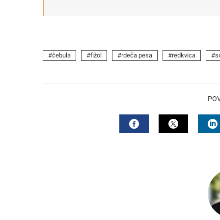
čebula
fižol
rdeča pesa
redkvica
s
PO
FACEBOOK
TWITTER
L