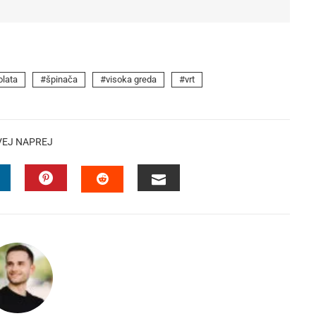
olata
špinača
visoka greda
vrt
VEJ NAPREJ
INKEDIN
PINTEREST
EMAIL
STUMBLEUPON