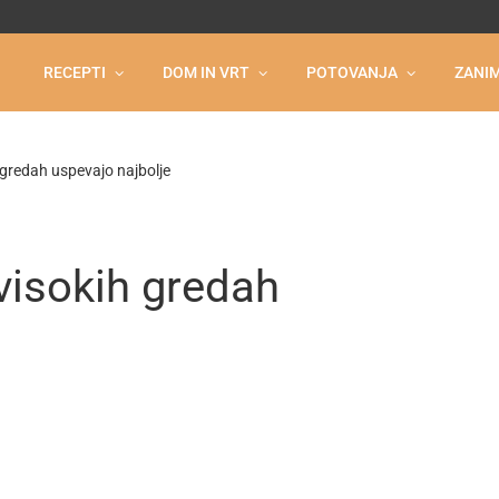
RECEPTI
DOM IN VRT
POTOVANJA
ZANIM
h gredah uspevajo najbolje
 visokih gredah