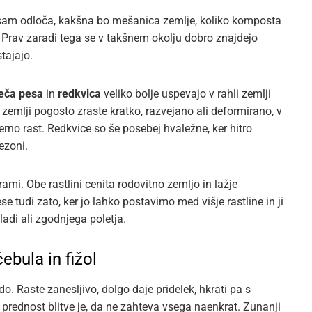
 sam odloča, kakšna bo mešanica zemlje, koliko komposta
 Prav zaradi tega se v takšnem okolju dobro znajdejo
stajajo.
eča pesa
in
redkvica
veliko bolje uspevajo v rahli zemlji
i zemlji pogosto zraste kratko, razvejano ali deformirano, v
rno rast. Redkvice so še posebej hvaležne, ker hitro
ezoni.
ami. Obe rastlini cenita rodovitno zemljo in lažje
se tudi zato, ker jo lahko postavimo med višje rastline in ji
adi ali zgodnjega poletja.
ebula in fižol
o. Raste zanesljivo, dolgo daje pridelek, hkrati pa s
ka prednost blitve je, da ne zahteva vsega naenkrat. Zunanji