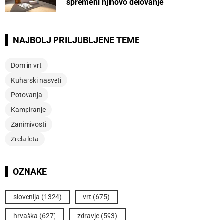
spremeni njihovo delovanje
NAJBOLJ PRILJUBLJENE TEME
Dom in vrt
Kuharski nasveti
Potovanja
Kampiranje
Zanimivosti
Zrela leta
OZNAKE
slovenija
(1324)
vrt
(675)
hrvaška
(627)
zdravje
(593)