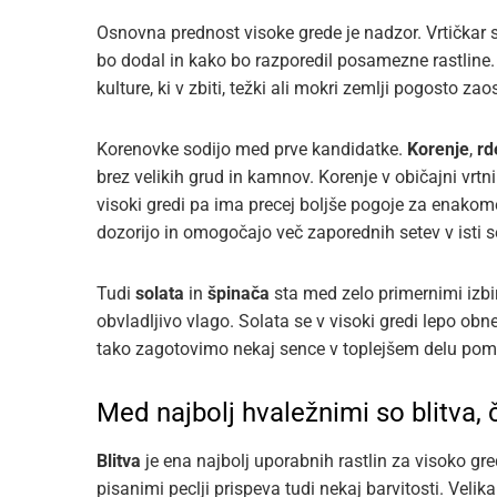
Osnovna prednost visoke grede je nadzor. Vrtičkar
bo dodal in kako bo razporedil posamezne rastline.
kulture, ki v zbiti, težki ali mokri zemlji pogosto zao
Korenovke sodijo med prve kandidatke.
Korenje
,
rd
brez velikih grud in kamnov. Korenje v običajni vrtn
visoki gredi pa ima precej boljše pogoje za enakome
dozorijo in omogočajo več zaporednih setev v isti s
Tudi
solata
in
špinača
sta med zelo primernimi izbir
obvladljivo vlago. Solata se v visoki gredi lepo obne
tako zagotovimo nekaj sence v toplejšem delu poml
Med najbolj hvaležnimi so blitva, č
Blitva
je ena najbolj uporabnih rastlin za visoko gred
pisanimi peclji prispeva tudi nekaj barvitosti. Veli