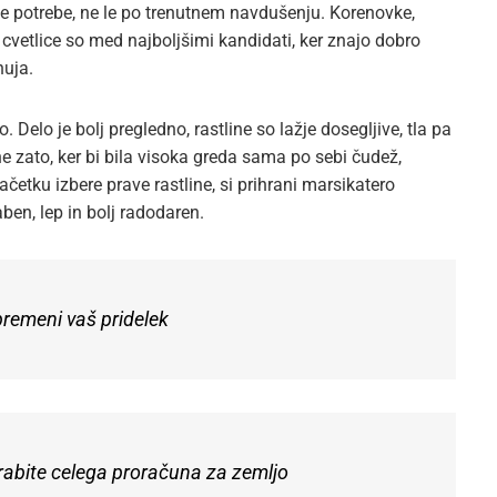
nske potrebe, ne le po trenutnem navdušenju. Korenovke,
 cvetlice so med najboljšimi kandidati, ker znajo dobro
nuja.
Delo je bolj pregledno, rastline so lažje dosegljive, tla pa
 ne zato, ker bi bila visoka greda sama po sebi čudež,
četku izbere prave rastline, si prihrani marsikatero
aben, lep in bolj radodaren.
spremeni vaš pridelek
orabite celega proračuna za zemljo