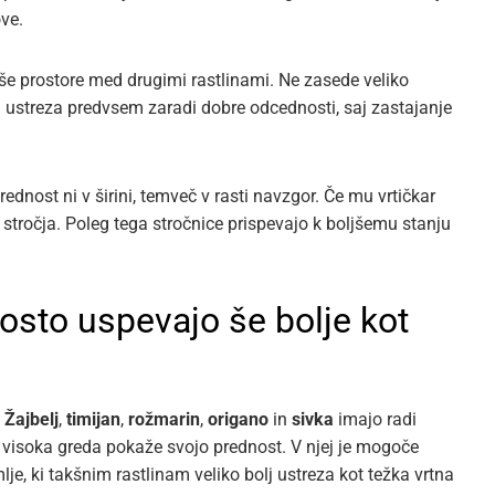
ove.
jše prostore med drugimi rastlinami. Ne zasede veliko
ji ustreza predvsem zaradi dobre odcednosti, saj zastajanje
rednost ni v širini, temveč v rasti navzgor. Če mu vrtičkar
stročja. Poleg tega stročnice prispevajo k boljšemu stanju
gosto uspevajo še bolje kot
.
Žajbelj
,
timijan
,
rožmarin
,
origano
in
sivka
imajo radi
u visoka greda pokaže svojo prednost. V njej je mogoče
lje, ki takšnim rastlinam veliko bolj ustreza kot težka vrtna