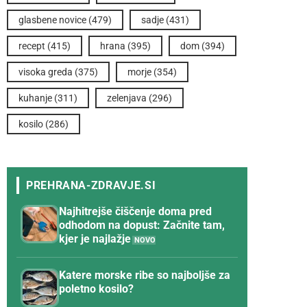
glasbene novice
(479)
sadje
(431)
recept
(415)
hrana
(395)
dom
(394)
visoka greda
(375)
morje
(354)
kuhanje
(311)
zelenjava
(296)
kosilo
(286)
Najhitrejše čiščenje doma pred
odhodom na dopust: Začnite tam,
kjer je najlažje
Katere morske ribe so najboljše za
poletno kosilo?