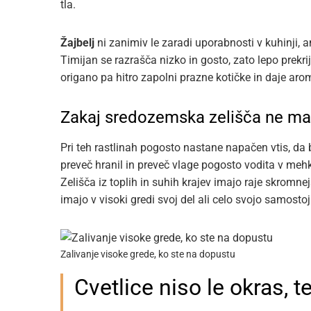
tla.
Žajbelj
ni zanimiv le zaradi uporabnosti v kuhinji, a
Timijan se razrašča nizko in gosto, zato lepo prekri
origano pa hitro zapolni prazne kotičke in daje aro
Zakaj sredozemska zelišča ne ma
Pri teh rastlinah pogosto nastane napačen vtis, da b
preveč hranil in preveč vlage pogosto vodita v meh
Zelišča iz toplih in suhih krajev imajo raje skromn
imajo v visoki gredi svoj del ali celo svojo samosto
Zalivanje visoke grede, ko ste na dopustu
Cvetlice niso le okras, 