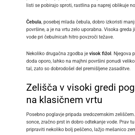
listi se pobirajo sproti, rastlina pa naprej oblikuje n
Čebula
, posebej mlada čebula, dobro izkoristi man
površine, a je na vrtu zelo uporabna. Visoka greda 
vode pri čebulnicah hitro povzroči težave.
Nekoliko drugačna zgodba je
visok fižol
. Njegova p
doda oporo, lahko na majhni površini ponudi veliko 
tal, zato so dobrodošel del premišljene zasaditve.
Zelišča v visoki gredi po
na klasičnem vrtu
Posebno poglavje pripada sredozemskim zeliščem
sonce, zračno prst in dobro odtekanje vode. Prav t
pripraviti nekoliko bolj peščeno, lažjo mešanico zem