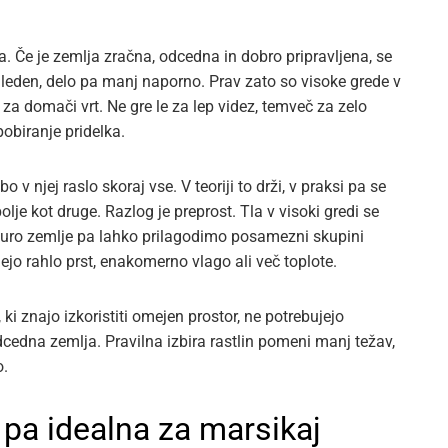
va. Če je zemlja zračna, odcedna in dobro pripravljena, se
egleden, delo pa manj naporno. Prav zato so visoke grede v
v za domači vrt. Ne gre le za lep videz, temveč za zelo
pobiranje pridelka.
o v njej raslo skoraj vse. V teoriji to drži, v praksi pa se
lje kot druge. Razlog je preprost. Tla v visoki gredi se
ukturo zemlje pa lahko prilagodimo posamezni skupini
ujejo rahlo prst, enakomerno vlago ali več toplote.
, ki znajo izkoristiti omejen prostor, ne potrebujejo
dcedna zemlja. Pravilna izbira rastlin pomeni manj težav,
o.
e pa idealna za marsikaj