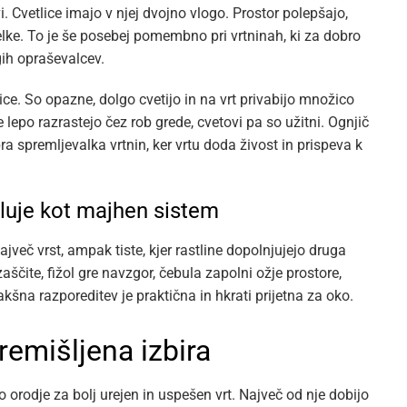
Cvetlice imajo v njej dvojno vlogo. Prostor polepšajo,
želke. To je še posebej pomembno pri vrtninah, ki za dobro
gih opraševalcev.
lice. So opazne, dolgo cvetijo in na vrt privabijo množico
 lepo razrastejo čez rob grede, cvetovi pa so užitni. Ognjič
a spremljevalka vrtnin, ker vrtu doda živost in prispeva k
luje kot majhen sistem
ajveč vrst, ampak tiste, kjer rastline dopolnjujejo druga
aščite, fižol gre navzgor, čebula zapolni ožje prostore,
akšna razporeditev je praktična in hkrati prijetna za oko.
remišljena izbira
 orodje za bolj urejen in uspešen vrt. Največ od nje dobijo