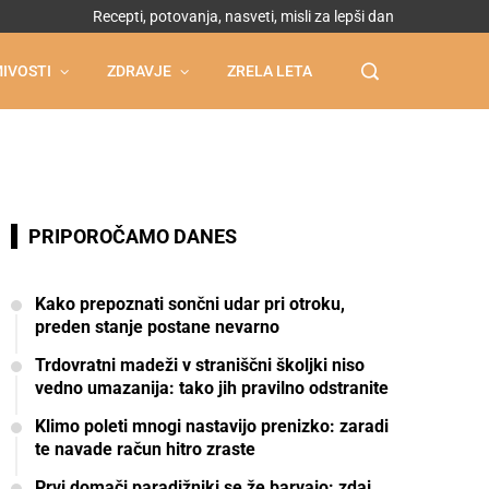
Recepti, potovanja, nasveti, misli za lepši dan
IVOSTI
ZDRAVJE
ZRELA LETA
PRIPOROČAMO DANES
Kako prepoznati sončni udar pri otroku,
preden stanje postane nevarno
Trdovratni madeži v straniščni školjki niso
vedno umazanija: tako jih pravilno odstranite
Klimo poleti mnogi nastavijo prenizko: zaradi
te navade račun hitro zraste
Prvi domači paradižniki se že barvajo: zdaj