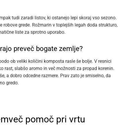
mpak tudi zaradi listov, ki ostanejo lepi skoraj vso sezono.
je robove grede. Rožmarin v toplejših legah doda strukturo,
matične liste za sprotno uporabo.
rajo preveč bogate zemlje?
odo ob veliki količini komposta rasle še bolje. V resnici
ko rast, slabšo aromo in več možnosti za propad korenin.
ejše, a dobro odcedne razmere. Prav zato je smiselno, da
jno gredo.
temveč pomoč pri vrtu