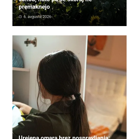
premaknejo
6. avgusta 2026
Urejena omara brez pospravljanja: