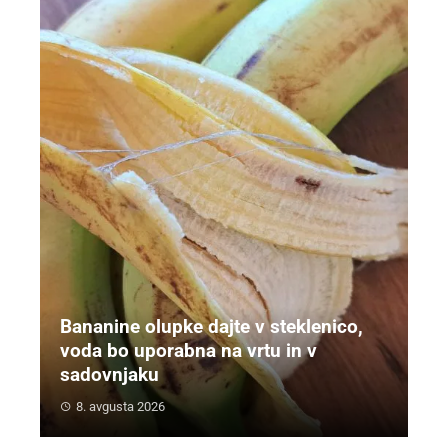
Bananine olupke dajte v steklenico,
voda bo uporabna na vrtu in v
sadovnjaku
8. avgusta 2026