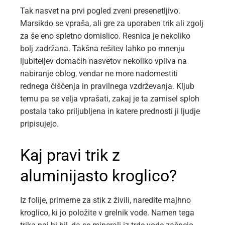
Tak nasvet na prvi pogled zveni presenetljivo.
Marsikdo se vpraša, ali gre za uporaben trik ali zgolj
za še eno spletno domislico. Resnica je nekoliko
bolj zadržana. Takšna rešitev lahko po mnenju
ljubiteljev domačih nasvetov nekoliko vpliva na
nabiranje oblog, vendar ne more nadomestiti
rednega čiščenja in pravilnega vzdrževanja. Kljub
temu pa se velja vprašati, zakaj je ta zamisel sploh
postala tako priljubljena in katere prednosti ji ljudje
pripisujejo.
Kaj pravi trik z
aluminijasto kroglico?
Iz folije, primerne za stik z živili, naredite majhno
kroglico, ki jo položite v grelnik vode. Namen tega