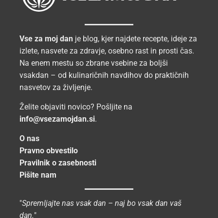
Vse za moj dan
je blog, kjer najdete recepte, ideje za
izlete, nasvete za zdravje, osebno rast in prosti čas.
Na enem mestu so zbrane vsebine za boljši
vsakdan – od kulinaričnih navdihov do praktičnih
nasvetov za življenje.
Želite objaviti novico? Pošljite na
info@vsezamojdan.si
.
O nas
Pravno obvestilo
Pravilnik o zasebnosti
Pišite nam
"
Spremljajte nas vsak dan – naj bo vsak dan vaš
dan.
"