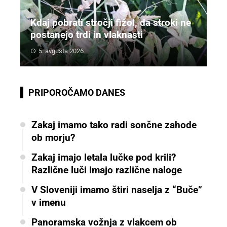
Kdaj pobrati stročji fižol, da stroki ne
postanejo trdi in vlaknasti
5. avgusta 2026
PRIPOROČAMO DANES
Zakaj imamo tako radi sončne zahode
ob morju?
Zakaj imajo letala lučke pod krili?
Različne luči imajo različne naloge
V Sloveniji imamo štiri naselja z “Buče”
v imenu
Panoramska vožnja z vlakcem ob