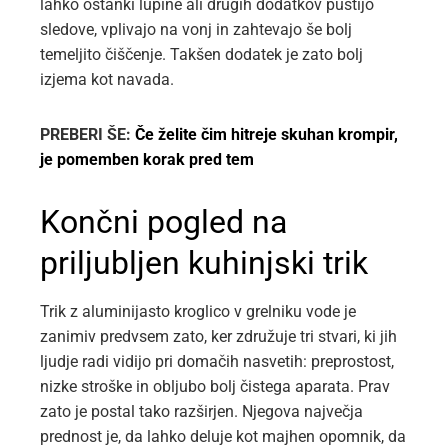
lahko ostanki lupine ali drugih dodatkov pustijo
sledove, vplivajo na vonj in zahtevajo še bolj
temeljito čiščenje. Takšen dodatek je zato bolj
izjema kot navada.
PREBERI ŠE:
Če želite čim hitreje skuhan krompir,
je pomemben korak pred tem
Končni pogled na
priljubljen kuhinjski trik
Trik z aluminijasto kroglico v grelniku vode je
zanimiv predvsem zato, ker združuje tri stvari, ki jih
ljudje radi vidijo pri domačih nasvetih: preprostost,
nizke stroške in obljubo bolj čistega aparata. Prav
zato je postal tako razširjen. Njegova največja
prednost je, da lahko deluje kot majhen opomnik, da