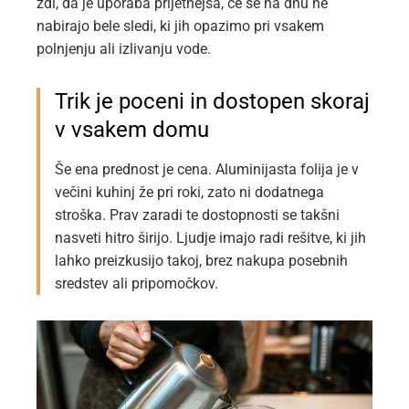
zdi, da je uporaba prijetnejša, če se na dnu ne
nabirajo bele sledi, ki jih opazimo pri vsakem
polnjenju ali izlivanju vode.
Trik je poceni in dostopen skoraj
v vsakem domu
Še ena prednost je cena. Aluminijasta folija je v
večini kuhinj že pri roki, zato ni dodatnega
stroška. Prav zaradi te dostopnosti se takšni
nasveti hitro širijo. Ljudje imajo radi rešitve, ki jih
lahko preizkusijo takoj, brez nakupa posebnih
sredstev ali pripomočkov.