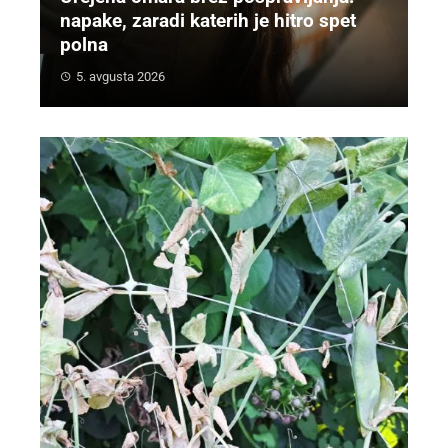
napake, zaradi katerih je hitro spet
polna
5. avgusta 2026