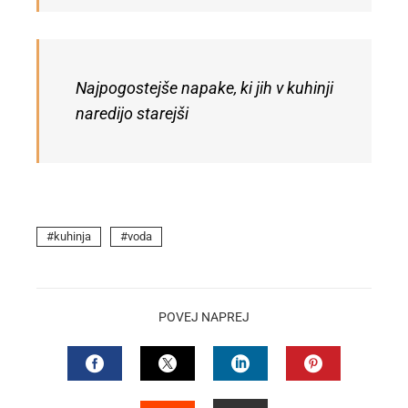
Najpogostejše napake, ki jih v kuhinji
naredijo starejši
kuhinja
voda
POVEJ NAPREJ
FACEBOOK
TWITTER
LINKEDIN
PINTEREST