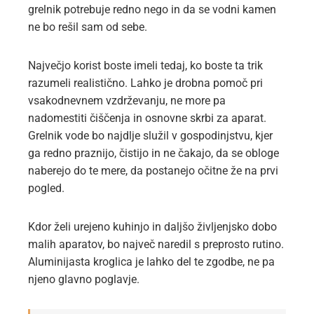
grelnik potrebuje redno nego in da se vodni kamen
ne bo rešil sam od sebe.
Največjo korist boste imeli tedaj, ko boste ta trik
razumeli realistično. Lahko je drobna pomoč pri
vsakodnevnem vzdrževanju, ne more pa
nadomestiti čiščenja in osnovne skrbi za aparat.
Grelnik vode bo najdlje služil v gospodinjstvu, kjer
ga redno praznijo, čistijo in ne čakajo, da se obloge
naberejo do te mere, da postanejo očitne že na prvi
pogled.
Kdor želi urejeno kuhinjo in daljšo življenjsko dobo
malih aparatov, bo največ naredil s preprosto rutino.
Aluminijasta kroglica je lahko del te zgodbe, ne pa
njeno glavno poglavje.