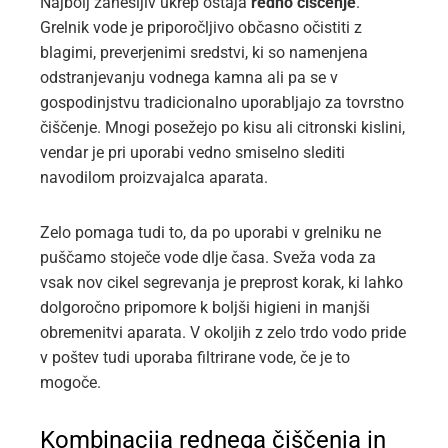
Najbolj zanesljiv ukrep ostaja
redno čiščenje
.
Grelnik vode je priporočljivo občasno očistiti z
blagimi, preverjenimi sredstvi, ki so namenjena
odstranjevanju vodnega kamna ali pa se v
gospodinjstvu tradicionalno uporabljajo za tovrstno
čiščenje. Mnogi posežejo po kisu ali citronski kislini,
vendar je pri uporabi vedno smiselno slediti
navodilom proizvajalca aparata.
Zelo pomaga tudi to, da po uporabi v grelniku ne
puščamo stoječe vode dlje časa. Sveža voda za
vsak nov cikel segrevanja je preprost korak, ki lahko
dolgoročno pripomore k boljši higieni in manjši
obremenitvi aparata. V okoljih z zelo trdo vodo pride
v poštev tudi uporaba filtrirane vode, če je to
mogoče.
Kombinacija rednega čiščenja in