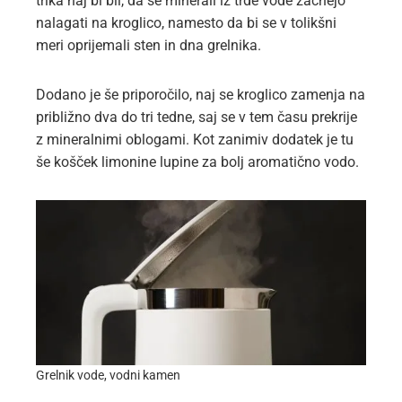
trika naj bi bil, da se minerali iz trde vode začnejo
nalagati na kroglico, namesto da bi se v tolikšni
meri oprijemali sten in dna grelnika.
Dodano je še priporočilo, naj se kroglico zamenja na
približno dva do tri tedne, saj se v tem času prekrije
z mineralnimi oblogami. Kot zanimiv dodatek je tu
še košček limonine lupine za bolj aromatično vodo.
Grelnik vode, vodni kamen