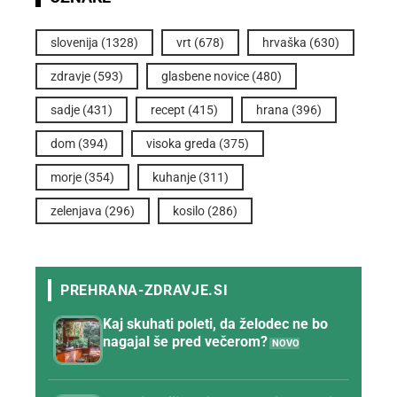
slovenija
(1328)
vrt
(678)
hrvaška
(630)
zdravje
(593)
glasbene novice
(480)
sadje
(431)
recept
(415)
hrana
(396)
dom
(394)
visoka greda
(375)
morje
(354)
kuhanje
(311)
zelenjava
(296)
kosilo
(286)
Kaj skuhati poleti, da želodec ne bo
nagajal še pred večerom?