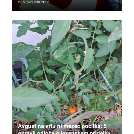
6. avgusta 2026
Avgust na vrtu ni mesec počitka: 5
opravil odloča o jesenskem pridelku