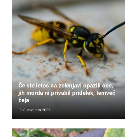
Če ste letos na zelenjavi opazili ose,
jih morda ni privabil pridelek, temveč
žeja
8. avgusta 2026