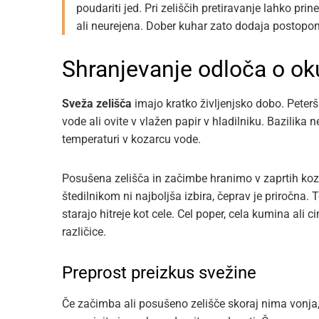
poudariti jed. Pri zeliščih pretiravanje lahko pri
ali neurejena. Dober kuhar zato dodaja postopo
Shranjevanje odloča o o
Sveža zelišča
imajo kratko življenjsko dobo. Peterš
vode ali ovite v vlažen papir v hladilniku. Bazilika 
temperaturi v kozarcu vode.
Posušena zelišča in začimbe hranimo v zaprtih kozar
štedilnikom ni najboljša izbira, čeprav je priročna
starajo hitreje kot cele. Cel poper, cela kumina ali
različice.
Preprost preizkus svežine
Če začimba ali posušeno zelišče skoraj nima vonja, 