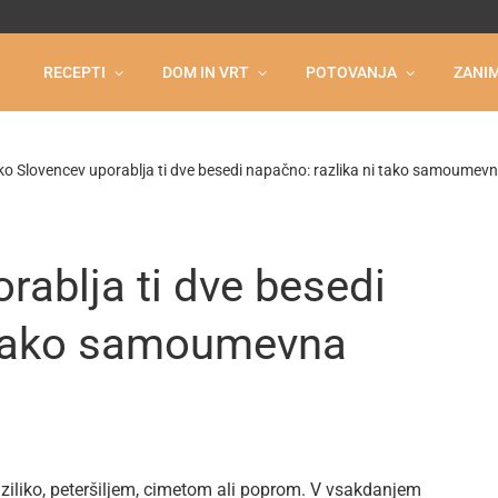
RECEPTI
DOM IN VRT
POTOVANJA
ZANIM
iko Slovencev uporablja ti dve besedi napačno: razlika ni tako samoumev
rablja ti dve besedi
i tako samoumevna
aziliko, peteršiljem, cimetom ali poprom. V vsakdanjem