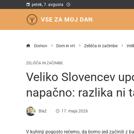
petek, 7. avgusta
VSE ZA MOJ DAN
Domov
Dom in vrt
Zelišča in začimbe
Vel
ZELIŠČA IN ZAČIMBE
Veliko Slovencev upo
napačno: razlika n
Blaž
17. maja 2026
V kuhinji pogosto rečemo, da bomo jed začinili z b