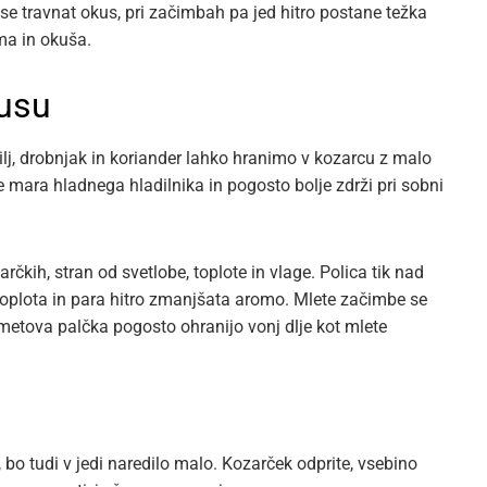
nese travnat okus, pri začimbah pa jed hitro postane težka
ma in okuša.
kusu
ilj, drobnjak in koriander lahko hranimo v kozarcu z malo
ne mara hladnega hladilnika in pogosto bolje zdrži pri sobni
čkih, stran od svetlobe, toplote in vlage. Polica tik nad
. Toplota in para hitro zmanjšata aromo. Mlete začimbe se
 cimetova palčka pogosto ohranijo vonj dlje kot mlete
bo tudi v jedi naredilo malo. Kozarček odprite, vsebino