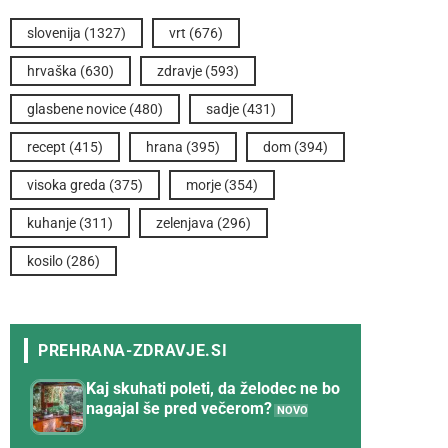
slovenija
(1327)
vrt
(676)
hrvaška
(630)
zdravje
(593)
glasbene novice
(480)
sadje
(431)
recept
(415)
hrana
(395)
dom
(394)
visoka greda
(375)
morje
(354)
kuhanje
(311)
zelenjava
(296)
kosilo
(286)
Kaj skuhati poleti, da želodec ne bo
nagajal še pred večerom?