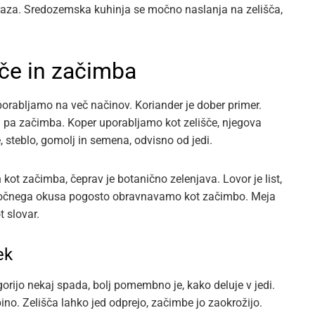
zraza. Sredozemska kuhinja se močno naslanja na zelišča,
išče in začimba
porabljamo na več načinov. Koriander je dober primer.
na pa začimba. Koper uporabljamo kot zelišče, njegova
steblo, gomolj in semena, odvisno od jedi.
kot začimba, čeprav je botanično zelenjava. Lovor je list,
di močnega okusa pogosto obravnavamo kot začimbo. Meja
t slovar.
ek
rijo nekaj spada, bolj pomembno je, kako deluje v jedi.
no. Zelišča lahko jed odprejo, začimbe jo zaokrožijo.