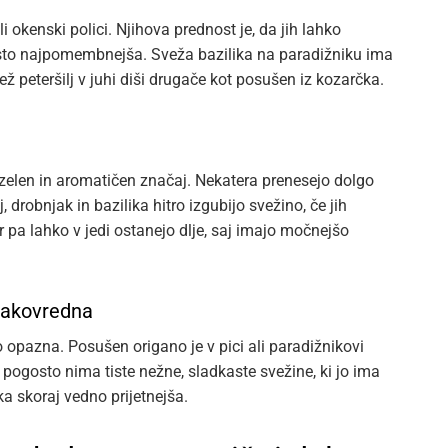
i okenski polici. Njihova prednost je, da jih lahko
osto najpomembnejša. Sveža bazilika na paradižniku ima
 peteršilj v juhi diši drugače kot posušen iz kozarčka.
 zelen in aromatičen značaj. Nekatera prenesejo dolgo
 drobnjak in bazilika hitro izgubijo svežino, če jih
r pa lahko v jedi ostanejo dlje, saj imajo močnejšo
nakovredna
o opazna. Posušen origano je v pici ali paradižnikovi
ogosto nima tiste nežne, sladkaste svežine, ki jo ima
ika skoraj vedno prijetnejša.