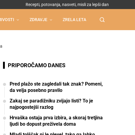
Recepti, potovanja, nasveti, misli za lepši dan
IVOSTI
ZDRAVJE
ZRELA LETA
na
PRIPOROČAMO DANES
Pred plažo ste zagledali tak znak? Pomeni,
da velja posebno pravilo
Zakaj se paradižniku zvijajo listi? To je
najpogostejši razlog
Hrvaška ostaja prva izbira, a skoraj tretjina
ljudi bo dopust preživela doma
Mladi tolščak ni le plevel, tako ga lahko