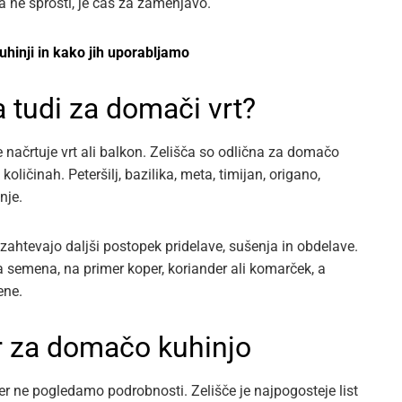
a ne sprosti, je čas za zamenjavo.
hinji in kako jih uporabljamo
na tudi za domači vrt?
 načrtuje vrt ali balkon. Zelišča so odlična za domačo
oličinah. Peteršilj, bazilika, meta, timijan, origano,
nje.
ahtevajo daljši postopek pridelave, sušenja in obdelave.
 semena, na primer koper, koriander ali komarček, a
ene.
r za domačo kuhinjo
er ne pogledamo podrobnosti. Zelišče je najpogosteje list