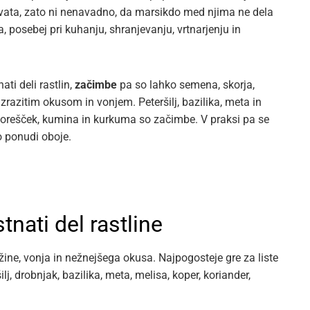
ivata, zato ni nenavadno, da marsikdo med njima ne dela
na, posebej pri kuhanju, shranjevanju, vrtnarjenju in
ati deli rastlin,
začimbe
pa so lahko semena, skorja,
 izrazitim okusom in vonjem. Peteršilj, bazilika, meta in
i orešček, kumina in kurkuma so začimbe. V praksi pa se
ko ponudi oboje.
tnati del rastline
ne, vonja in nežnejšega okusa. Najpogosteje gre za liste
lj, drobnjak, bazilika, meta, melisa, koper, koriander,