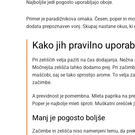
Najboljše jedi pogosto uporabljajo oboje.
Primer je paradižnikova omaka. Česen, poper in mor
dodata prepoznaven vonj. Skupaj nastane okus, ki 
Kako jih pravilno uporab
Pri zeliščih velja paziti na čas dodajanja. Nežn
Močnejša zelišča lahko dodamo prej. Pri začimba
maščobi, saj se tako sprostijo arome. To velja za
začimbe.
A previdnost je pomembna. Mleta paprika na prev
Poper je najbolje mleti sproti. Muškatni orešče
Manj je pogosto boljše
Začimbe in zelišča niso namenjeni temu, da prek