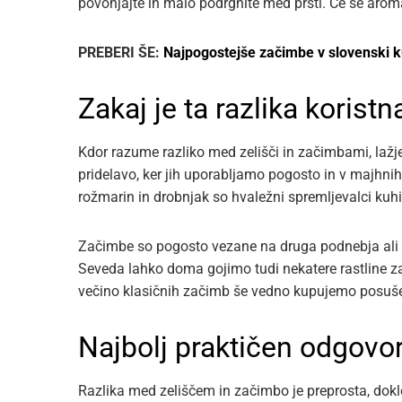
povonjajte in malo podrgnite med prsti. Če se arom
PREBERI ŠE:
Najpogostejše začimbe v slovenski ku
Zakaj je ta razlika korist
Kdor razume razliko med zelišči in začimbami, lažje
pridelavo, ker jih uporabljamo pogosto in v majhnih k
rožmarin in drobnjak so hvaležni spremljevalci kuhi
Začimbe so pogosto vezane na druga podnebja ali z
Seveda lahko doma gojimo tudi nekatere rastline za
večino klasičnih začimb še vedno kupujemo posuš
Najbolj praktičen odgovo
Razlika med zeliščem in začimbo je preprosta, dokl