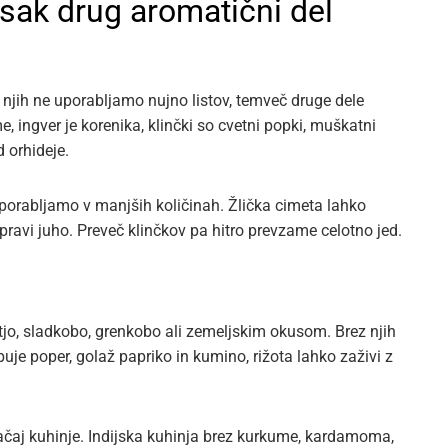
vsak drug aromatični del
njih ne uporabljamo nujno listov, temveč druge dele
me, ingver je korenika, klinčki so cvetni popki, muškatni
d orhideje.
porabljamo v manjših količinah. Žlička cimeta lahko
ravi juho. Preveč klinčkov pa hitro prevzame celotno jed.
jo, sladkobo, grenkobo ali zemeljskim okusom. Brez njih
ebuje poper, golaž papriko in kumino, rižota lahko zaživi z
čaj kuhinje. Indijska kuhinja brez kurkume, kardamoma,