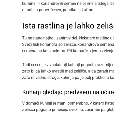
kumine in koriandrovih semen ne bi imela istega i
a tudi na poper, česen, papriko in žafran.
Ista rastlina je lahko zel
Tu nastane najbolj zanimiv del. Nekatere rastline u
Sveži listi koriandra so zelišče, koriandrova seme
semena pa kot začimbo. Pri komarčku jemo zelenje, 
Tudi česen je v vsakdanji kuhinji pogosto razumljen 
zato bi ga lahko uvrstili med zelišča, a ga zara
zato ni vedno stroga, kuhinja pa je bolj praktična ko
Kuharji gledajo predvsem na učin
V domači kuhinji je manj pomembno, v katero katego
Zelišča pogosto prinesejo svežino, začimbe pa globi