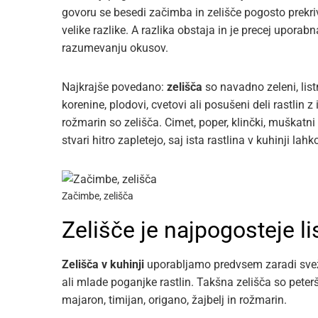
govoru se besedi začimba in zelišče pogosto prekr
velike razlike. A razlika obstaja in je precej uporab
razumevanju okusov.
Najkrajše povedano:
zelišča
so navadno zeleni, listn
korenine, plodovi, cvetovi ali posušeni deli rastlin z
rožmarin so zelišča. Cimet, poper, klinčki, muškatn
stvari hitro zapletejo, saj ista rastlina v kuhinji lah
Začimbe, zelišča
Zelišče je najpogosteje lis
Zelišča v kuhinji
uporabljamo predvsem zaradi sveži
ali mlade poganjke rastlin. Takšna zelišča so peterši
majaron, timijan, origano, žajbelj in rožmarin.