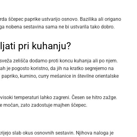
da ščepec paprike ustvarijo osnovo. Bazilika ali origano
ga nobena sestavina sama ne bi ustvarila tako dobro.
ljati pri kuhanju?
a sveža zelišča dodamo proti koncu kuhanja ali po njem.
h je pogosto koristno, da jih na kratko segrejemo na
 papriko, kumino, curry mešanice in številne orientalske
isoki temperaturi lahko zagreni. Česen se hitro zažge.
k je močan, zato zadostuje majhen ščepec.
rijejo slab okus osnovnih sestavin. Njihova naloga je