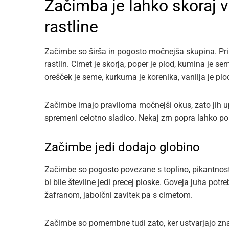
Začimba je lahko skoraj 
rastline
Začimbe so širša in pogosto močnejša skupina. Pri 
rastlin. Cimet je skorja, poper je plod, kumina je se
orešček je seme, kurkuma je korenika, vanilja je plo
Začimbe imajo praviloma močnejši okus, zato jih u
spremeni celotno sladico. Nekaj zrn popra lahko pop
Začimbe jedi dodajo globino
Začimbe so pogosto povezane s toplino, pikantnost
bi bile številne jedi precej ploske. Goveja juha potr
žafranom, jabolčni zavitek pa s cimetom.
Začimbe so pomembne tudi zato, ker ustvarjajo zna