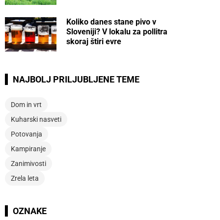
Koliko danes stane pivo v
Sloveniji? V lokalu za pollitra
skoraj štiri evre
NAJBOLJ PRILJUBLJENE TEME
Dom in vrt
Kuharski nasveti
Potovanja
Kampiranje
Zanimivosti
Zrela leta
OZNAKE