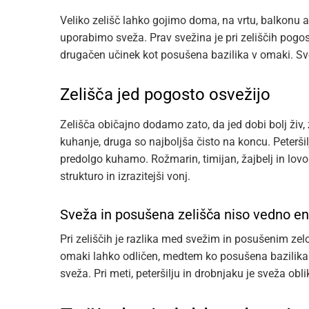
Veliko zelišč lahko gojimo doma, na vrtu, balkonu al
uporabimo sveža. Prav svežina je pri zeliščih pog
drugačen učinek kot posušena bazilika v omaki. Svež
Zelišča jed pogosto osvežijo
Zelišča običajno dodamo zato, da jed dobi bolj živ,
kuhanje, druga so najboljša čisto na koncu. Peteršilj,
predolgo kuhamo. Rožmarin, timijan, žajbelj in lovo
strukturo in izrazitejši vonj.
Sveža in posušena zelišča niso vedno e
Pri zeliščih je razlika med svežim in posušenim zel
omaki lahko odličen, medtem ko posušena bazilika p
sveža. Pri meti, peteršilju in drobnjaku je sveža obl