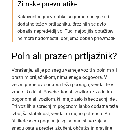
Zimske pnevmatike
Kakovostne pnevmatike so pomembnejše od
dodatne teže v prtljažniku. Brez njih se avto
obnaša nepredvidljivo. Tudi najboljša obtežitev
ne more nadomestiti oprijema dobrih pnevmatik.
Poln ali prazen prtljažnik?
Vprašanje, ali je po snegu varneje voziti s polnim ali
praznim prtljažnikom, nima enega odgovora. V
večini primerov dodatna teža pomaga, vendar le v
zmerni količini. Posebej koristi vozilom z zadnjim
pogonom ali vozilom, ki imajo zelo lahek zadnji del.
Pri vozilih s sprednjim pogonom lahko dodatna teža
izboljša stabilnost, vendar ni nujno potrebna. Pri
štirikolesnem pogonu je vpliv manjši. Vožnja v
snegu ostaja preplet izkušenj, občutka in pravilne