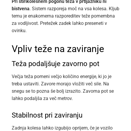
Pri štirikolesnem pogonu teža v prtljažniku ni
bistvena
. Sistem razporeja moč na vsa kolesa. Kljub
temu je enakomerna razporeditev teže pomembna
za vodljivost. Pretežek zadek lahko preseneti v
ovinku.
Vpliv teže na zaviranje
Teža podaljšuje zavorno pot
Večja teža pomeni večjo količino energije, ki jo je
treba ustaviti. Zavore morajo vložiti več sile. Na
snegu se to pozna še bolj izrazito. Zavorna pot se
lahko podaljša za več metrov.
Stabilnost pri zaviranju
Zadnja kolesa lahko izgubijo oprijem, če je vozilo