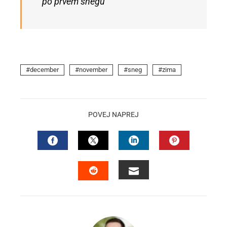
po prvem snegu
december
november
sneg
zima
POVEJ NAPREJ
FACEBOOK
TWITTER
LINKEDIN
PINTEREST
EMAIL
STUMBLEUPON