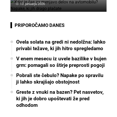
13. januarja 2026
PRIPOROČAMO DANES
Ovela solata na gredi ni nedolžna: lahko
privabi težave, ki jih hitro spregledamo
V enem mesecu iz uvele bazilike v bujen
grm: pomagali so štirje preprosti pogoji
Pobrali ste čebulo? Napake po spravilu
ji lahko skrajšajo obstojnost
Greste z vnuki na bazen? Pet nasvetov,
ki jih je dobro upoštevati že pred
odhodom