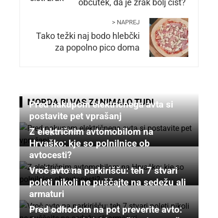
občutek, da je zrak bolj čist?
> NAPREJ
Tako težki naj bodo hlebčki
za popolno pico doma
MORDA BI VAS ZANIMALO TUDI
Pred nakupom električnega avta si
postavite pet vprašanj
Z električnim avtomobilom na
5. avgusta 2026
Hrvaško: kje so polnilnice ob
avtocesti?
Vroč avto na parkirišču: teh 7 stvari
4. avgusta 2026
poleti nikoli ne puščajte na sedežu ali
armaturi
Pred odhodom na pot preverite avto:
3. julija 2026