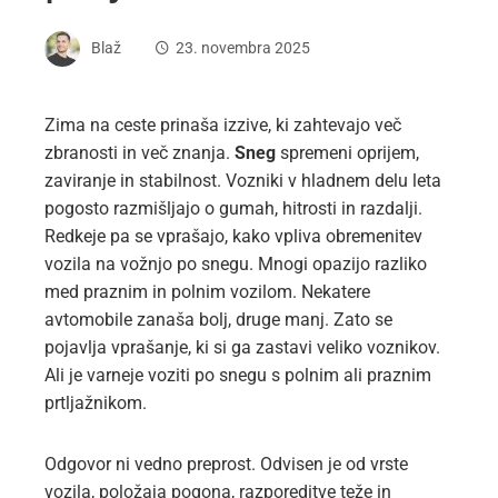
Blaž
23. novembra 2025
Zima na ceste prinaša izzive, ki zahtevajo več
zbranosti in več znanja.
Sneg
spremeni oprijem,
zaviranje in stabilnost. Vozniki v hladnem delu leta
pogosto razmišljajo o gumah, hitrosti in razdalji.
Redkeje pa se vprašajo, kako vpliva obremenitev
vozila na vožnjo po snegu. Mnogi opazijo razliko
med praznim in polnim vozilom. Nekatere
avtomobile zanaša bolj, druge manj. Zato se
pojavlja vprašanje, ki si ga zastavi veliko voznikov.
Ali je varneje voziti po snegu s polnim ali praznim
prtljažnikom.
Odgovor ni vedno preprost. Odvisen je od vrste
vozila, položaja pogona, razporeditve teže in