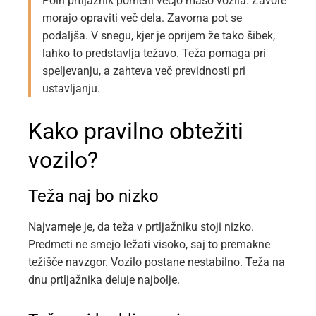
Poln prtljažnik pomeni večjo maso vozila. Zavore
morajo opraviti več dela. Zavorna pot se
podaljša. V snegu, kjer je oprijem že tako šibek,
lahko to predstavlja težavo. Teža pomaga pri
speljevanju, a zahteva več previdnosti pri
ustavljanju.
Kako pravilno obtežiti
vozilo?
Teža naj bo nizko
Najvarneje je, da teža v prtljažniku stoji nizko.
Predmeti ne smejo ležati visoko, saj to premakne
težišče navzgor. Vozilo postane nestabilno. Teža na
dnu prtljažnika deluje najbolje.