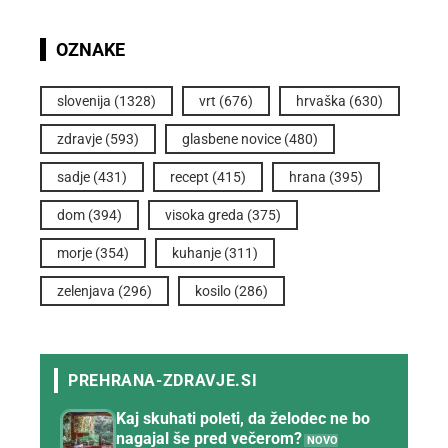
OZNAKE
slovenija
(1328)
vrt
(676)
hrvaška
(630)
zdravje
(593)
glasbene novice
(480)
sadje
(431)
recept
(415)
hrana
(395)
dom
(394)
visoka greda
(375)
morje
(354)
kuhanje
(311)
zelenjava
(296)
kosilo
(286)
Kaj skuhati poleti, da želodec ne bo
nagajal še pred večerom?