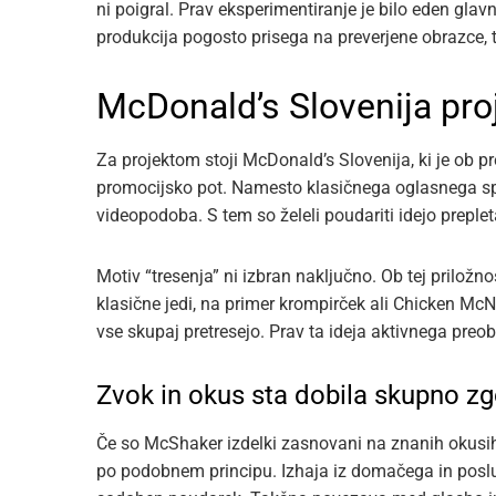
ni poigral. Prav eksperimentiranje je bilo eden glavn
produkcija pogosto prisega na preverjene obrazce,
McDonald’s Slovenija proj
Za projektom stoji McDonald’s Slovenija, ki je ob pr
promocijsko pot. Namesto klasičnega oglasnega spor
videopodoba. S tem so želeli poudariti idejo preple
Motiv “tresenja” ni izbran naključno. Ob tej priložno
klasične jedi, na primer krompirček ali Chicken Mc
vse skupaj pretresejo. Prav ta ideja aktivnega preo
Zvok in okus sta dobila skupno z
Če so McShaker izdelki zasnovani na znanih okusi
po podobnem principu. Izhaja iz domačega in posl