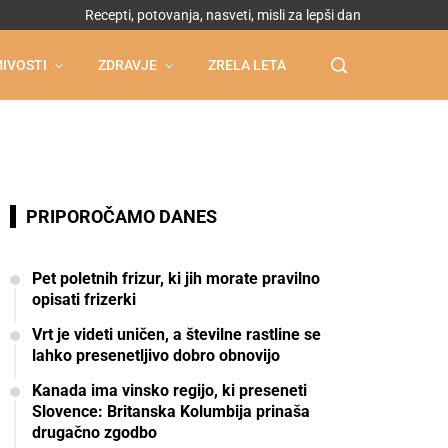
Recepti, potovanja, nasveti, misli za lepši dan
IVOSTI
ZDRAVJE
ZRELA LETA
PRIPOROČAMO DANES
Pet poletnih frizur, ki jih morate pravilno
opisati frizerki
Vrt je videti uničen, a številne rastline se
lahko presenetljivo dobro obnovijo
Kanada ima vinsko regijo, ki preseneti
Slovence: Britanska Kolumbija prinaša
drugačno zgodbo