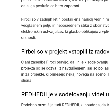
da si ga poslušalec hitro zapomni.
Firbci so v zadnjih letih postali ena najbolj vidnih
večglasnem petju in neposrednem stiku z občinstvo
elektronskih ustvarjalcev, ki glasbo oblikujejo z vp
drznosti.
Firbci so v projekt vstopili iz rad
Člani zasedbe Firbci pravijo, da jih je k sodelovan
projekta so se odzvali z navdušenjem, saj so po la
in za projekte, ki prinesejo nekaj novega na sceno. 
slišna.
REDHEDII je v sodelovanju videl us
Podobno razmišlja tudi REDHEDII, ki poudarja, da i