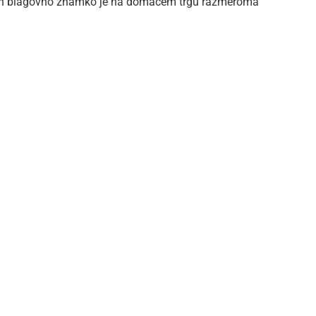
in blagovno znamko je na domačem trgu razmeroma