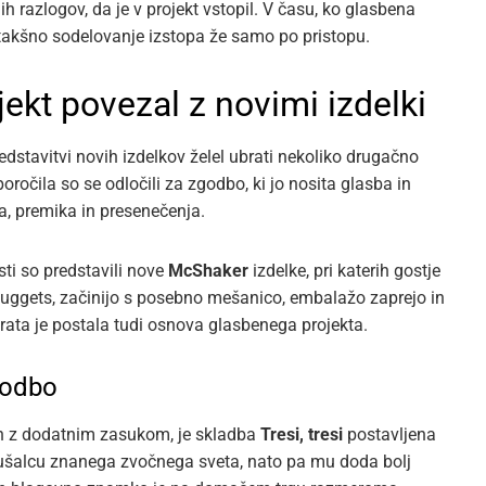
ih razlogov, da je v projekt vstopil. V času, ko glasbena
 takšno sodelovanje izstopa že samo po pristopu.
ekt povezal z novimi izdelki
edstavitvi novih izdelkov želel ubrati nekoliko drugačno
očila so se odločili za zgodbo, ki jo nosita glasba in
ta, premika in presenečenja.
sti so predstavili nove
McShaker
izdelke, pri katerih gostje
Nuggets, začinijo s posebno mešanico, embalažo zaprejo in
brata je postala tudi osnova glasbenega projekta.
godbo
h z dodatnim zasukom, je skladba
Tresi, tresi
postavljena
ušalcu znanega zvočnega sveta, nato pa mu doda bolj