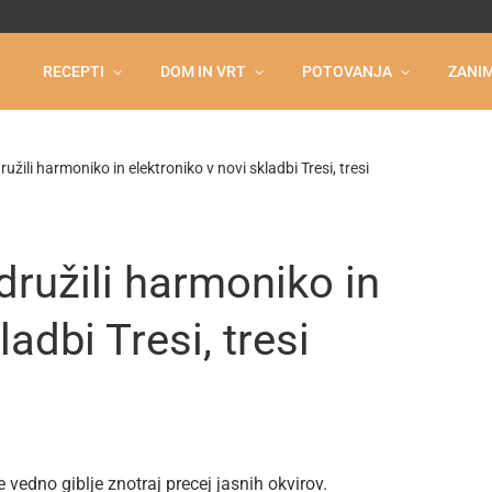
RECEPTI
DOM IN VRT
POTOVANJA
ZANIM
užili harmoniko in elektroniko v novi skladbi Tresi, tresi
družili harmoniko in
ladbi Tresi, tresi
vedno giblje znotraj precej jasnih okvirov.