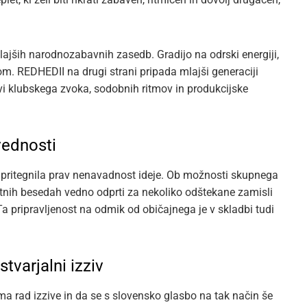
 mlajših narodnozabavnih zasedb. Gradijo na odrski energiji,
m. REDHEDII na drugi strani pripada mlajši generaciji
livi klubskega zvoka, sodobnih ritmov in produkcijske
ovednosti
ju pritegnila prav nenavadnost ideje. Ob možnosti skupnega
stnih besedah vedno odprti za nekoliko odštekane zamisli
Ta pripravljenost na odmik od običajnega je v skladbi tudi
tvarjalni izziv
ma rad izzive in da se s slovensko glasbo na tak način še