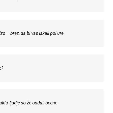
 – brez, da bi vas iskali pol ure
e?
lds, ljudje so že oddali ocene