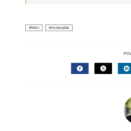
firbci
mcdonalds
PO
FACEBOOK
TWITTER
L