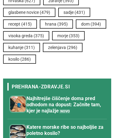
hrvaška
(627)
zdravje
(593)
glasbene novice
(479)
sadje
(431)
recept
(415)
hrana
(395)
dom
(394)
visoka greda
(375)
morje
(353)
kuhanje
(311)
zelenjava
(296)
kosilo
(286)
Najhitrejše čiščenje doma pred
odhodom na dopust: Začnite tam,
kjer je najlažje
Katere morske ribe so najboljše za
poletno kosilo?