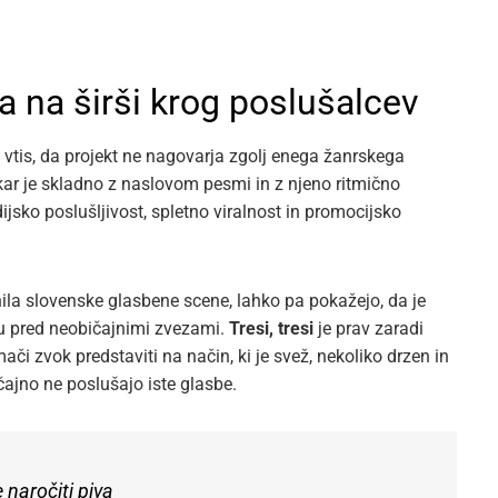
a na širši krog poslušalcev
je vtis, da projekt ne nagovarja zgolj enega žanrskega
 kar je skladno z naslovom pesmi in z njeno ritmično
sko poslušljivost, spletno viralnost in promocijsko
la slovenske glasbene scene, lahko pa pokažejo, da je
ahu pred neobičajnimi zvezami.
Tresi, tresi
je prav zaradi
či zvok predstaviti na način, ki je svež, nekoliko drzen in
ičajno ne poslušajo iste glasbe.
 naročiti piva