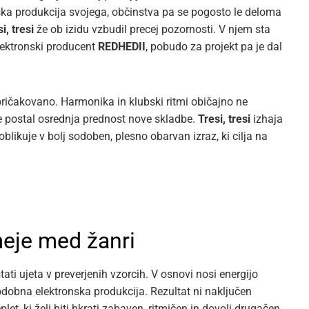
ka produkcija svojega, občinstva pa se pogosto le deloma
i, tresi
že ob izidu vzbudil precej pozornosti. V njem sta
lektronski producent
REDHEDII
, pobudo za projekt pa je dal
pričakovano. Harmonika in klubski ritmi običajno ne
je postal osrednja prednost nove skladbe.
Tresi, tresi
izhaja
ikuje v bolj sodoben, plesno obarvan izraz, ki cilja na
 meje med žanri
ti ujeta v preverjenih vzorcih. V osnovi nosi energijo
dobna elektronska produkcija. Rezultat ni naključen
et, ki želi biti hkrati zabaven, ritmičen in dovolj drugačen,