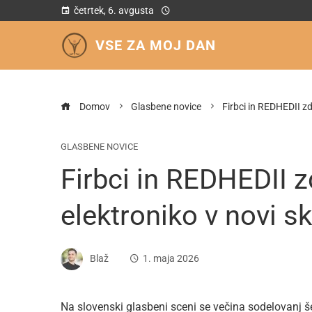
četrtek, 6. avgusta
VSE ZA MOJ DAN
Domov
Glasbene novice
Firbci in REDHEDII zdr
GLASBENE NOVICE
Firbci in REDHEDII z
elektroniko v novi sk
Blaž
1. maja 2026
Na slovenski glasbeni sceni se večina sodelovanj še 