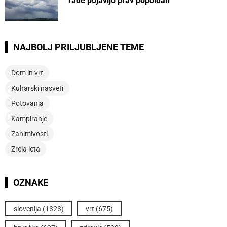
rade pojavijo prav popoldan
NAJBOLJ PRILJUBLJENE TEME
Dom in vrt
Kuharski nasveti
Potovanja
Kampiranje
Zanimivosti
Zrela leta
OZNAKE
slovenija
(1323)
vrt
(675)