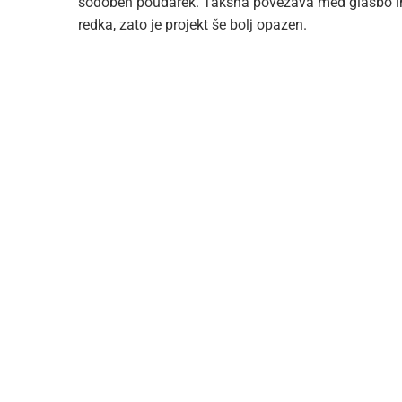
sodoben poudarek. Takšna povezava med glasbo 
redka, zato je projekt še bolj opazen.