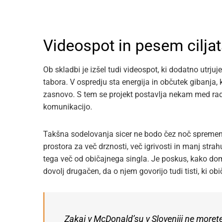
Videospot in pesem ciljat
Ob skladbi je izšel tudi videospot, ki dodatno utrju
tabora. V ospredju sta energija in občutek gibanja,
zasnovo. S tem se projekt postavlja nekam med radij
komunikacijo.
Takšna sodelovanja sicer ne bodo čez noč spremeni
prostora za več drznosti, več igrivosti in manj str
tega več od običajnega singla. Je poskus, kako doma
dovolj drugačen, da o njem govorijo tudi tisti, ki ob
Zakaj v McDonald’su v Sloveniji ne morete