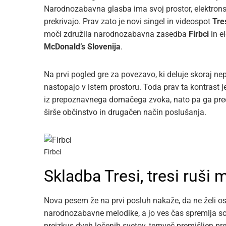
Narodnozabavna glasba ima svoj prostor, elektrons
prekrivajo. Prav zato je novi singel in videospot
Tres
moči združila narodnozabavna zasedba
Firbci
in e
McDonald’s Slovenija
.
Na prvi pogled gre za povezavo, ki deluje skoraj ne
nastopajo v istem prostoru. Toda prav ta kontrast 
iz prepoznavnega domačega zvoka, nato pa ga preobl
širše občinstvo in drugačen način poslušanja.
Firbci
Skladba Tresi, tresi ruši
Nova pesem že na prvi posluh nakaže, da ne želi osta
narodnozabavne melodike, a jo ves čas spremlja so
preizkus dveh ločenih svetov, temveč premišljen prepl