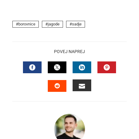
borovnice
jagode
sadje
POVEJ NAPREJ
FACEBOOK
TWITTER
LINKEDIN
PINTEREST
EMAIL
STUMBLEUPON