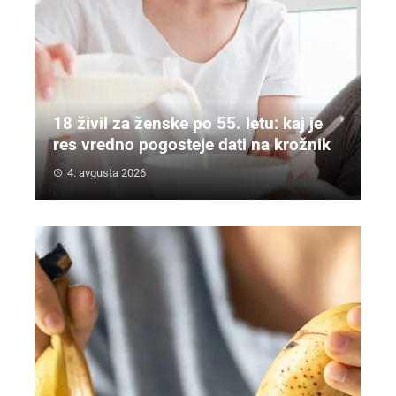
18 živil za ženske po 55. letu: kaj je
res vredno pogosteje dati na krožnik
4. avgusta 2026