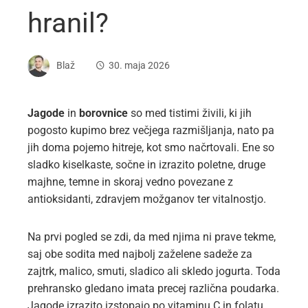
hranil?
Blaž
30. maja 2026
Jagode
in
borovnice
so med tistimi živili, ki jih
pogosto kupimo brez večjega razmišljanja, nato pa
jih doma pojemo hitreje, kot smo načrtovali. Ene so
sladko kiselkaste, sočne in izrazito poletne, druge
majhne, temne in skoraj vedno povezane z
antioksidanti, zdravjem možganov ter vitalnostjo.
Na prvi pogled se zdi, da med njima ni prave tekme,
saj obe sodita med najbolj zaželene sadeže za
zajtrk, malico, smuti, sladico ali skledo jogurta. Toda
prehransko gledano imata precej različna poudarka.
Jagode izrazito izstopajo po vitaminu C in folatu,