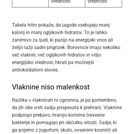
vrednosti
vrednosti
Tabela hitro pokaže, da jagode vsebujejo manj
kalorij in manj ogljikovih hidratov. To je lahko
zanimivo za ljudi, ki pazijo na energijski vnos ali
želijo lažji sadni prigrizek. Borovnice imajo nekoliko
več vlaknin, več ogljikovih hidratov in višjo
energijsko vrednost, hkrati pa močnejši
antioksidativni sloves.
Vlaknine niso malenkost
Razlika v vlakninah ni ogromna, je pa pomembno,
da jih obe vrsti sadja prispevata k prehrani. Vlaknine
podpirajo prebavo, hranijo koristne črevesne
bakterije in pomagajo pri občutku sitosti. Sadje, ki
ga pojemo z jogurtom, skuto, ovsenimi kosmiči ali