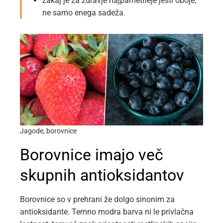
zakaj je za zdravje najpametneje jesti oboje,
ne samo enega sadeža.
Jagode, borovnice
Borovnice imajo več
skupnih antioksidantov
Borovnice so v prehrani že dolgo sinonim za
antioksidante. Temno modra barva ni le privlačna