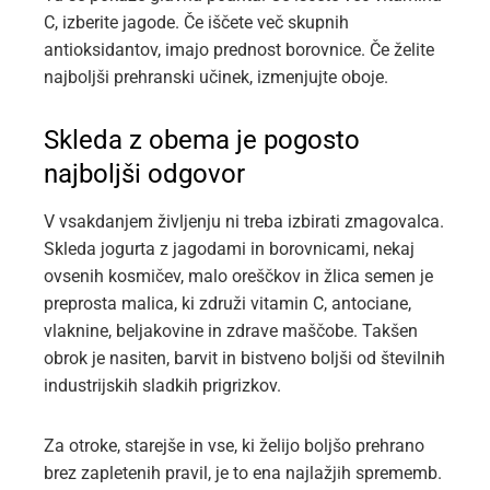
C, izberite jagode. Če iščete več skupnih
antioksidantov, imajo prednost borovnice. Če želite
najboljši prehranski učinek, izmenjujte oboje.
Skleda z obema je pogosto
najboljši odgovor
V vsakdanjem življenju ni treba izbirati zmagovalca.
Skleda jogurta z jagodami in borovnicami, nekaj
ovsenih kosmičev, malo oreščkov in žlica semen je
preprosta malica, ki združi vitamin C, antociane,
vlaknine, beljakovine in zdrave maščobe. Takšen
obrok je nasiten, barvit in bistveno boljši od številnih
industrijskih sladkih prigrizkov.
Za otroke, starejše in vse, ki želijo boljšo prehrano
brez zapletenih pravil, je to ena najlažjih sprememb.