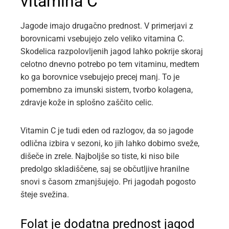
vitamina C
Jagode imajo drugačno prednost. V primerjavi z
borovnicami vsebujejo zelo veliko vitamina C.
Skodelica razpolovljenih jagod lahko pokrije skoraj
celotno dnevno potrebo po tem vitaminu, medtem
ko ga borovnice vsebujejo precej manj. To je
pomembno za imunski sistem, tvorbo kolagena,
zdravje kože in splošno zaščito celic.
Vitamin C je tudi eden od razlogov, da so jagode
odlična izbira v sezoni, ko jih lahko dobimo sveže,
dišeče in zrele. Najboljše so tiste, ki niso bile
predolgo skladiščene, saj se občutljive hranilne
snovi s časom zmanjšujejo. Pri jagodah pogosto
šteje svežina.
Folat je dodatna prednost jagod