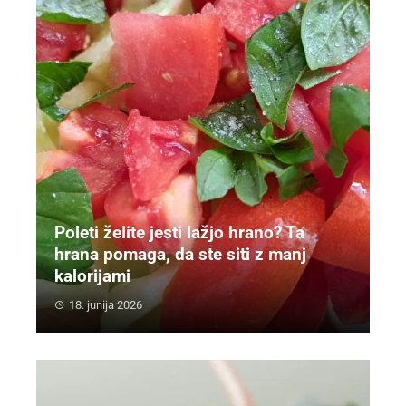
Poleti želite jesti lažjo hrano? Ta
hrana pomaga, da ste siti z manj
kalorijami
18. junija 2026