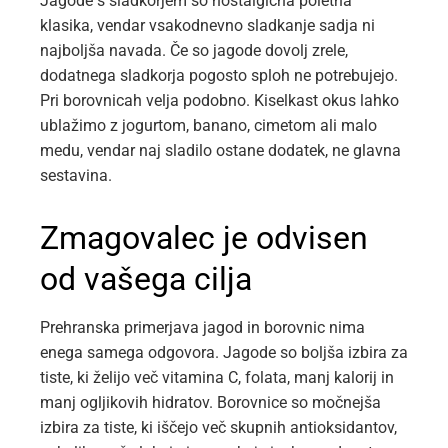
Jagode s sladkorjem so nostalgična poletna
klasika, vendar vsakodnevno sladkanje sadja ni
najboljša navada. Če so jagode dovolj zrele,
dodatnega sladkorja pogosto sploh ne potrebujejo.
Pri borovnicah velja podobno. Kiselkast okus lahko
ublažimo z jogurtom, banano, cimetom ali malo
medu, vendar naj sladilo ostane dodatek, ne glavna
sestavina.
Zmagovalec je odvisen
od vašega cilja
Prehranska primerjava jagod in borovnic nima
enega samega odgovora. Jagode so boljša izbira za
tiste, ki želijo več vitamina C, folata, manj kalorij in
manj ogljikovih hidratov. Borovnice so močnejša
izbira za tiste, ki iščejo več skupnih antioksidantov,