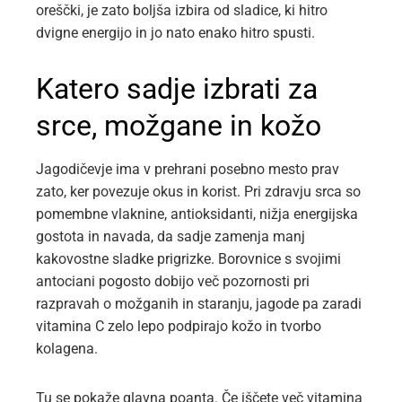
oreščki, je zato boljša izbira od sladice, ki hitro
dvigne energijo in jo nato enako hitro spusti.
Katero sadje izbrati za
srce, možgane in kožo
Jagodičevje ima v prehrani posebno mesto prav
zato, ker povezuje okus in korist. Pri zdravju srca so
pomembne vlaknine, antioksidanti, nižja energijska
gostota in navada, da sadje zamenja manj
kakovostne sladke prigrizke. Borovnice s svojimi
antociani pogosto dobijo več pozornosti pri
razpravah o možganih in staranju, jagode pa zaradi
vitamina C zelo lepo podpirajo kožo in tvorbo
kolagena.
Tu se pokaže glavna poanta. Če iščete več vitamina