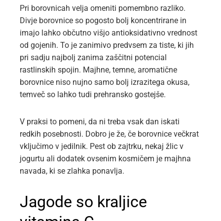
Pri borovnicah velja omeniti pomembno razliko.
Divje borovnice so pogosto bolj koncentrirane in
imajo lahko občutno višjo antioksidativno vrednost
od gojenih. To je zanimivo predvsem za tiste, ki jih
pri sadju najbolj zanima zaščitni potencial
rastlinskih spojin. Majhne, temne, aromatične
borovnice niso nujno samo bolj izrazitega okusa,
temveč so lahko tudi prehransko gostejše.
V praksi to pomeni, da ni treba vsak dan iskati
redkih posebnosti. Dobro je že, če borovnice večkrat
vključimo v jedilnik. Pest ob zajtrku, nekaj žlic v
jogurtu ali dodatek ovsenim kosmičem je majhna
navada, ki se zlahka ponavlja.
Jagode so kraljice