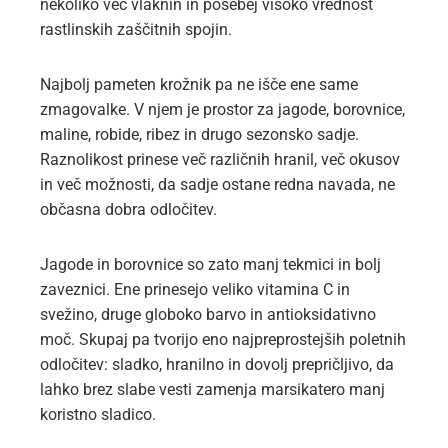
nekoliko več vlaknin in posebej visoko vrednost
rastlinskih zaščitnih spojin.
Najbolj pameten krožnik pa ne išče ene same
zmagovalke. V njem je prostor za jagode, borovnice,
maline, robide, ribez in drugo sezonsko sadje.
Raznolikost prinese več različnih hranil, več okusov
in več možnosti, da sadje ostane redna navada, ne
občasna dobra odločitev.
Jagode in borovnice so zato manj tekmici in bolj
zaveznici. Ene prinesejo veliko vitamina C in
svežino, druge globoko barvo in antioksidativno
moč. Skupaj pa tvorijo eno najpreprostejših poletnih
odločitev: sladko, hranilno in dovolj prepričljivo, da
lahko brez slabe vesti zamenja marsikatero manj
koristno sladico.