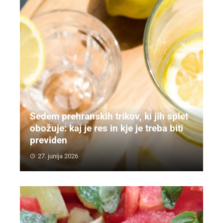
Sedem prehranskih trikov, ki jih splet
obožuje: kaj je res in kje je treba biti
previden
27. junija 2026