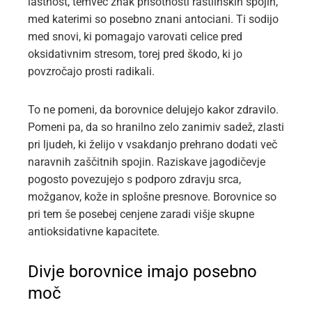
lastnost, temveč znak prisotnosti rastlinskih spojin,
med katerimi so posebno znani antociani. Ti sodijo
med snovi, ki pomagajo varovati celice pred
oksidativnim stresom, torej pred škodo, ki jo
povzročajo prosti radikali.
To ne pomeni, da borovnice delujejo kakor zdravilo.
Pomeni pa, da so hranilno zelo zanimiv sadež, zlasti
pri ljudeh, ki želijo v vsakdanjo prehrano dodati več
naravnih zaščitnih spojin. Raziskave jagodičevje
pogosto povezujejo s podporo zdravju srca,
možganov, kože in splošne presnove. Borovnice so
pri tem še posebej cenjene zaradi višje skupne
antioksidativne kapacitete.
Divje borovnice imajo posebno
moč