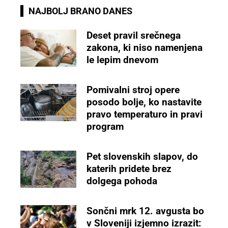
NAJBOLJ BRANO DANES
Deset pravil srečnega
zakona, ki niso namenjena
le lepim dnevom
Pomivalni stroj opere
posodo bolje, ko nastavite
pravo temperaturo in pravi
program
Pet slovenskih slapov, do
katerih pridete brez
dolgega pohoda
Sončni mrk 12. avgusta bo
v Sloveniji izjemno izrazit: