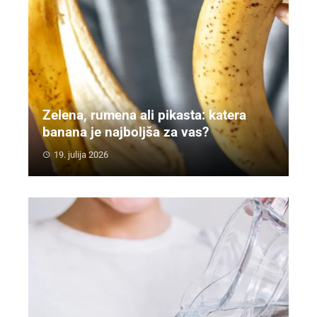
Zelena, rumena ali pikasta: katera
banana je najboljša za vas?
19. julija 2026