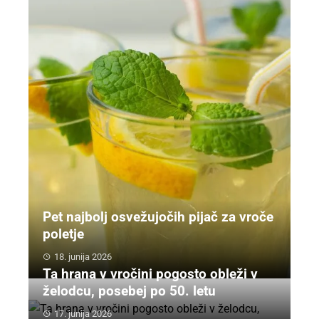
Pet najbolj osvežujočih pijač za vroče
poletje
18. junija 2026
Ta hrana v vročini pogosto obleži v
želodcu, posebej po 50. letu
17. junija 2026