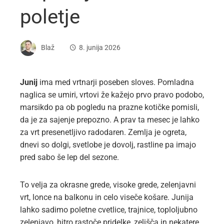
poletje
Blaž
8. junija 2026
Junij
ima med vrtnarji poseben sloves. Pomladna
naglica se umiri, vrtovi že kažejo prvo pravo podobo,
marsikdo pa ob pogledu na prazne kotičke pomisli,
da je za sajenje prepozno. A prav ta mesec je lahko
za vrt presenetljivo radodaren. Zemlja je ogreta,
dnevi so dolgi, svetlobe je dovolj, rastline pa imajo
pred sabo še lep del sezone.
To velja za okrasne grede, visoke grede, zelenjavni
vrt, lonce na balkonu in celo viseče košare. Junija
lahko sadimo poletne cvetlice, trajnice, toploljubno
zelenjavo, hitro rastoče pridelke, zelišča in nekatere