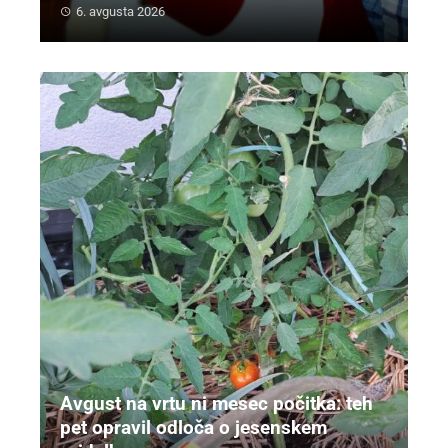
6. avgusta 2026
Avgust na vrtu ni mesec počitka: teh
pet opravil odloča o jesenskem