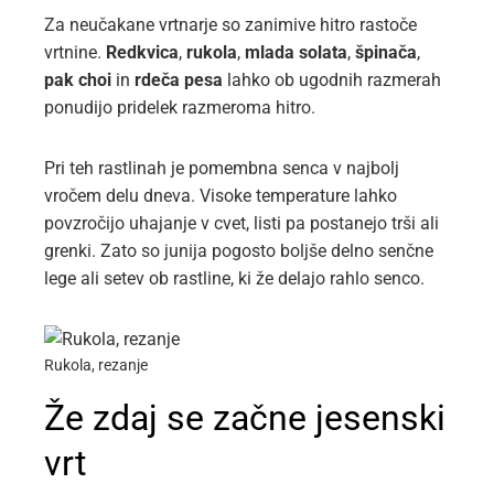
Za neučakane vrtnarje so zanimive hitro rastoče
vrtnine.
Redkvica
,
rukola
,
mlada solata
,
špinača
,
pak choi
in
rdeča pesa
lahko ob ugodnih razmerah
ponudijo pridelek razmeroma hitro.
Pri teh rastlinah je pomembna senca v najbolj
vročem delu dneva. Visoke temperature lahko
povzročijo uhajanje v cvet, listi pa postanejo trši ali
grenki. Zato so junija pogosto boljše delno senčne
lege ali setev ob rastline, ki že delajo rahlo senco.
Rukola, rezanje
Že zdaj se začne jesenski
vrt