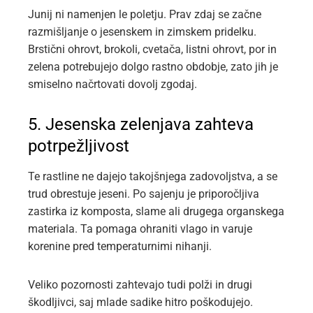
Junij ni namenjen le poletju. Prav zdaj se začne
razmišljanje o jesenskem in zimskem pridelku.
Brstični ohrovt, brokoli, cvetača, listni ohrovt, por in
zelena potrebujejo dolgo rastno obdobje, zato jih je
smiselno načrtovati dovolj zgodaj.
5. Jesenska zelenjava zahteva
potrpežljivost
Te rastline ne dajejo takojšnjega zadovoljstva, a se
trud obrestuje jeseni. Po sajenju je priporočljiva
zastirka iz komposta, slame ali drugega organskega
materiala. Ta pomaga ohraniti vlago in varuje
korenine pred temperaturnimi nihanji.
Veliko pozornosti zahtevajo tudi polži in drugi
škodljivci, saj mlade sadike hitro poškodujejo.