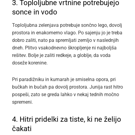
3. Toploljubne vrtnine potrebujejo
sonce in vodo
Toploljubna zelenjava potrebuje sončno lego, dovolj
prostora in enakomerno vlago. Po sajenju jo je treba
dobro zaliti, nato pa spremljati zemljo v naslednjih
dneh. Plitvo vsakodnevno škropljenje ni najboljša
rešitev. Bolje je zaliti redkeje, a globlje, da voda
doseže korenine.
Pri paradižniku in kumarah je smiselna opora, pri
bučkah in bučah pa dovolj prostora. Junija rast hitro
pospeši, zato se greda lahko v nekaj tednih močno
spremeni.
4. Hitri pridelki za tiste, ki ne želijo
čakati