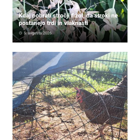
Kdaj pobrati stročji fižol, da stroki ne
postanejo trdi in vlaknasti
5. avgusta 2026