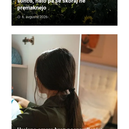
soncu, nato pa se skoraj ne
premaknejo
6. avgusta 2026