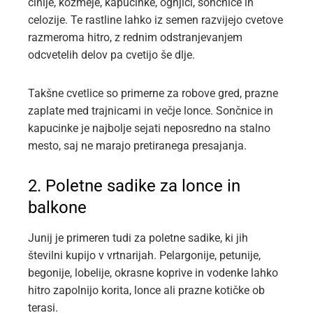
cinije, kozmeje, kapucinke, ognjiči, sončnice in
celozije. Te rastline lahko iz semen razvijejo cvetove
razmeroma hitro, z rednim odstranjevanjem
odcvetelih delov pa cvetijo še dlje.
Takšne cvetlice so primerne za robove gred, prazne
zaplate med trajnicami in večje lonce. Sončnice in
kapucinke je najbolje sejati neposredno na stalno
mesto, saj ne marajo pretiranega presajanja.
2. Poletne sadike za lonce in
balkone
Junij je primeren tudi za poletne sadike, ki jih
številni kupijo v vrtnarijah. Pelargonije, petunije,
begonije, lobelije, okrasne koprive in vodenke lahko
hitro zapolnijo korita, lonce ali prazne kotičke ob
terasi.