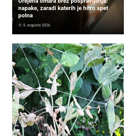
Urejena omara brez pospravljanja:
napake, zaradi katerih je hitro spet
polna
5. avgusta 2026