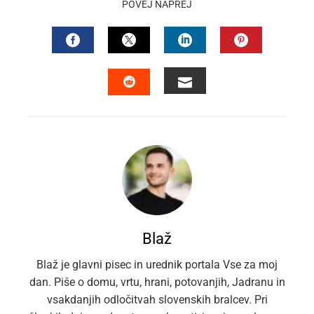
POVEJ NAPREJ
FACEBOOK
TWITTER
LINKEDIN
PINTEREST
EMAIL
STUMBLEUPON
Blaž
Blaž je glavni pisec in urednik portala Vse za moj
dan. Piše o domu, vrtu, hrani, potovanjih, Jadranu in
vsakdanjih odločitvah slovenskih bralcev. Pri