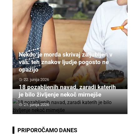
Nekdo je morda skrivaj zaljubljen v
vas: teh znakov ljudje pogosto ne
opazijo
22. junija 2026
18 pozabljenih navad, zaradi katerih
je bilo življenje nekoč mirnejše
21. junija 2026
PRIPOROČAMO DANES