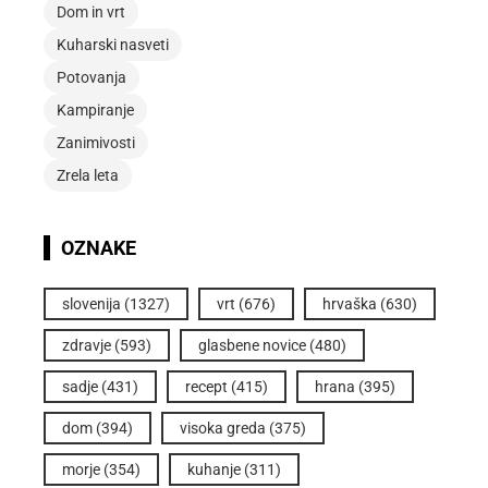
Dom in vrt
Kuharski nasveti
Potovanja
Kampiranje
Zanimivosti
Zrela leta
OZNAKE
slovenija
(1327)
vrt
(676)
hrvaška
(630)
zdravje
(593)
glasbene novice
(480)
sadje
(431)
recept
(415)
hrana
(395)
dom
(394)
visoka greda
(375)
morje
(354)
kuhanje
(311)