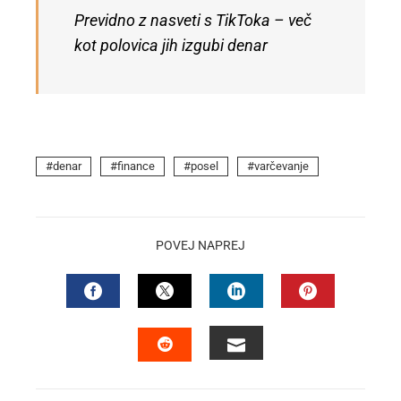
Previdno z nasveti s TikToka – več
kot polovica jih izgubi denar
denar
finance
posel
varčevanje
POVEJ NAPREJ
FACEBOOK
TWITTER
LINKEDIN
PINTEREST
EMAIL
STUMBLEUPON