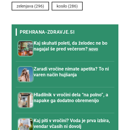
zelenjava
(296)
kosilo
(286)
Kaj skuhati poleti, da želodec ne bo
nagajal še pred večerom?
Zaradi vročine nimate apetita? To ni
varen način hujšanja
Hladilnik v vročini dela “na polno”, a
napake ga dodatno obremenijo
Kaj piti v vročini? Voda je prva izbira,
vendar včasih ni dovolj