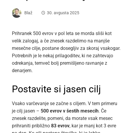
Blaž
30. avgusta 2025
Prihranek 500 evrov v pol leta se morda sliši kot
velik zalogaj, a če znesek razdelimo na manjše
mesečne cilje, postane dosegljiv za skoraj vsakogar.
Potrebnih je le nekaj prilagoditev, ki ne zahtevajo
odrekanja, temveč bolj premišljeno ravnanje z
denarjem.
Postavite si jasen cilj
Vsako varčevanje se začne s ciljem. V tem primeru
je cilj jasen –
500 evrov v šestih mesecih
. Če
znesek razdelite, pomeni, da morate vsak mesec
prihraniti približno
83 evrov
, kar je manj kot 3 evre