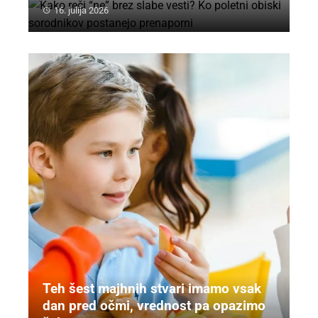
16. julija 2026
Teh šest majhnih stvari imamo vsak
dan pred očmi, vrednost pa opazimo