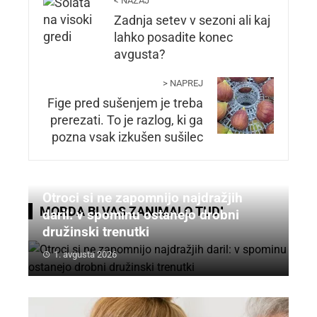
< NAZAJ
Zadnja setev v sezoni ali kaj
lahko posadite konec
avgusta?
> NAPREJ
Fige pred sušenjem je treba
prerezati. To je razlog, ki ga
pozna vsak izkušen sušilec
Otroci si ne zapomnijo najdražjih
MORDA BI VAS ZANIMALO TUDI
daril: v spominu ostanejo drobni
družinski trenutki
1. avgusta 2026