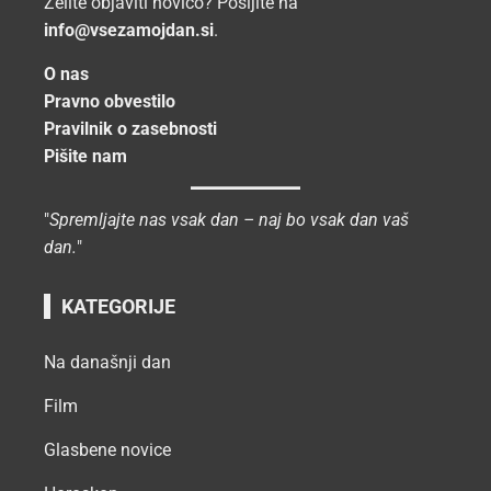
Želite objaviti novico? Pošljite na
info@vsezamojdan.si
.
O nas
Pravno obvestilo
Pravilnik o zasebnosti
Pišite nam
"
Spremljajte nas vsak dan – naj bo vsak dan vaš
dan.
"
KATEGORIJE
Na današnji dan
Film
Glasbene novice