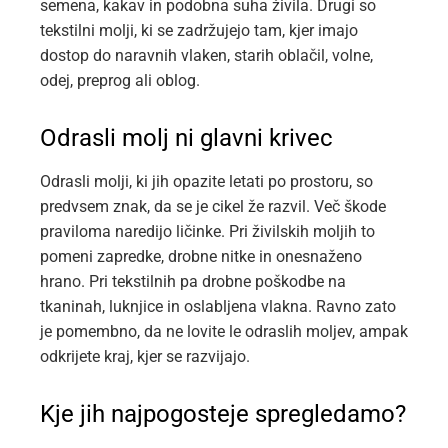
semena, kakav in podobna suha živila. Drugi so
tekstilni molji, ki se zadržujejo tam, kjer imajo
dostop do naravnih vlaken, starih oblačil, volne,
odej, preprog ali oblog.
Odrasli molj ni glavni krivec
Odrasli molji, ki jih opazite letati po prostoru, so
predvsem znak, da se je cikel že razvil. Več škode
praviloma naredijo ličinke. Pri živilskih moljih to
pomeni zapredke, drobne nitke in onesnaženo
hrano. Pri tekstilnih pa drobne poškodbe na
tkaninah, luknjice in oslabljena vlakna. Ravno zato
je pomembno, da ne lovite le odraslih moljev, ampak
odkrijete kraj, kjer se razvijajo.
Kje jih najpogosteje spregledamo?