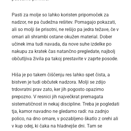
Pasti za molje so lahko koristen pripomoček za
nadzor, ne pa čudežna rešitev. Pomagajo pokazati,
ali so molji še prisotni, ne rešijo pa jedra težave, če v
omari ali shrambi ostane okužen material. Dober
učinek ima tudi navada, da nove suhe izdelke po
nakupu za kratek čas natančno pregledate, najbolj
občutljiva živila pa takoj prestavite v zaprte posode.
Hiša je po takem čiščenju res lahko spet čista, a
bistven je tudi občutek nadzora. Molji se zdijo
trdovratni prav zato, ker jih pogosto opazimo
prepozno. V resnici jih največkrat premagata
sistematičnost in nekaj discipline. Treba je pogledati
tja, kamor navadno ne gledamo radi: na zadnjo
polico, na dno omare, v pozabljeno škatlo z orehi ali
v kup odej, ki čaka na hladnejše dni. Tam se