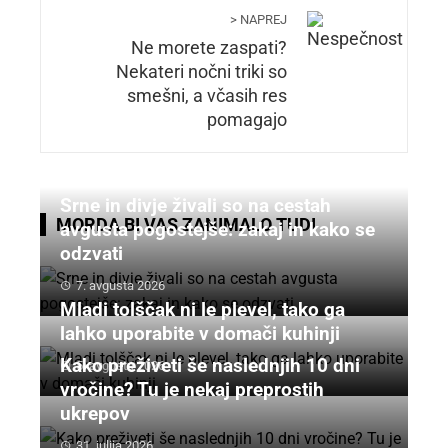
> NAPREJ
Ne morete zaspati?
Nekateri nočni triki so
smešni, a včasih res
pomagajo
Srne in divje živali so na cestah
MORDA BI VAS ZANIMALO TUDI
avgusta pogostejše: zakaj in kako se
odzvati
7. avgusta 2026
Mladi tolščak ni le plevel, tako ga
lahko uporabite v domači kuhinji
Kako preživeti še naslednjih 10 dni
5. avgusta 2026
vročine? Tu je nekaj preprostih
ukrepov
31. julija 2026