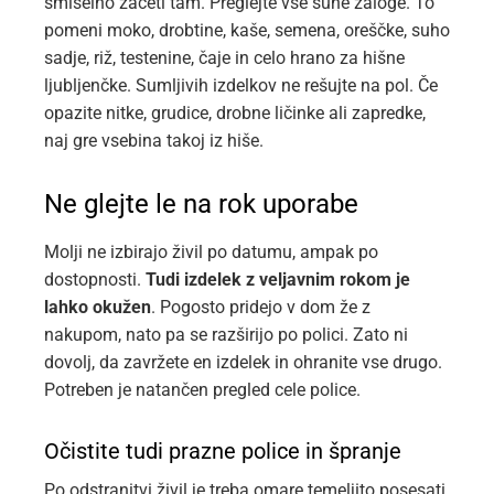
smiselno začeti tam. Preglejte vse suhe zaloge. To
pomeni moko, drobtine, kaše, semena, oreščke, suho
sadje, riž, testenine, čaje in celo hrano za hišne
ljubljenčke. Sumljivih izdelkov ne rešujte na pol. Če
opazite nitke, grudice, drobne ličinke ali zapredke,
naj gre vsebina takoj iz hiše.
Ne glejte le na rok uporabe
Molji ne izbirajo živil po datumu, ampak po
dostopnosti.
Tudi izdelek z veljavnim rokom je
lahko okužen
. Pogosto pridejo v dom že z
nakupom, nato pa se razširijo po polici. Zato ni
dovolj, da zavržete en izdelek in ohranite vse drugo.
Potreben je natančen pregled cele police.
Očistite tudi prazne police in špranje
Po odstranitvi živil je treba omare temeljito posesati