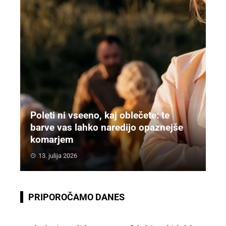
Poleti ni vseeno, kaj oblečete: te
barve vas lahko naredijo opaznejše
komarjem
13. julija 2026
PRIPOROČAMO DANES