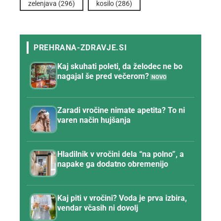
zelenjava
(296)
kosilo
(286)
Kaj skuhati poleti, da želodec ne bo
nagajal še pred večerom?
Zaradi vročine nimate apetita? To ni
varen način hujšanja
Hladilnik v vročini dela “na polno”, a
napake ga dodatno obremenijo
Kaj piti v vročini? Voda je prva izbira,
vendar včasih ni dovolj