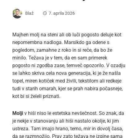
Blaž
7. aprila 2026
Majhen molj na steni ali ob luči pogosto deluje kot
nepomembna nadloga. Marsikdo ga odene s
pogledom, zamahne z roko in si reče, da bo že
minilo. Težava je v tem, da en sam primerek
pogosto ni zgodba zase, temveč opozorilo. V ozadju
se lahko skriva cela nova generacija, ki je že našla
topel, miren kotiček med živili, tekstilom ali redkeje
tudi v starih omarah, kjer se prah nabira počasneje,
kot bi si želeli priznati.
Molji
v hiši niso le estetska nevšečnost. So znak, da
je nekje v stanovanju ali hiši nastalo okolje, ki jim
ustreza. Tam imajo hrano, temo, mir in dovolj časa,
da se razmnožijo. Prav zato težava ne izgine sama