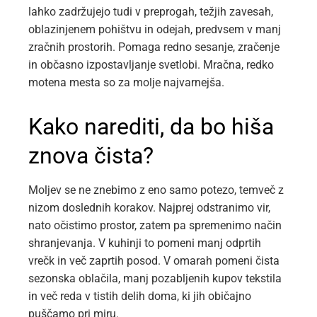
lahko zadržujejo tudi v preprogah, težjih zavesah,
oblazinjenem pohištvu in odejah, predvsem v manj
zračnih prostorih. Pomaga redno sesanje, zračenje
in občasno izpostavljanje svetlobi. Mračna, redko
motena mesta so za molje najvarnejša.
Kako narediti, da bo hiša
znova čista?
Moljev se ne znebimo z eno samo potezo, temveč z
nizom doslednih korakov. Najprej odstranimo vir,
nato očistimo prostor, zatem pa spremenimo način
shranjevanja. V kuhinji to pomeni manj odprtih
vrečk in več zaprtih posod. V omarah pomeni čista
sezonska oblačila, manj pozabljenih kupov tekstila
in več reda v tistih delih doma, ki jih običajno
puščamo pri miru.