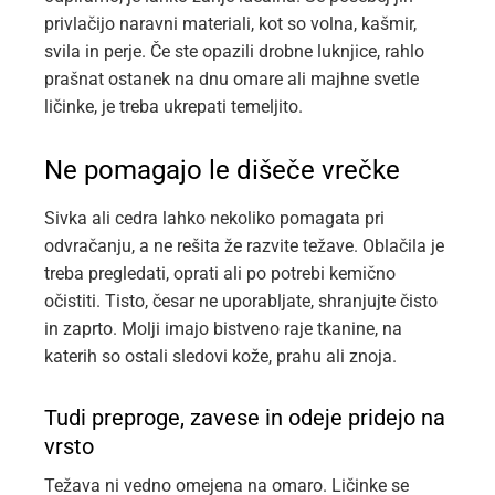
privlačijo naravni materiali, kot so volna, kašmir,
svila in perje. Če ste opazili drobne luknjice, rahlo
prašnat ostanek na dnu omare ali majhne svetle
ličinke, je treba ukrepati temeljito.
Ne pomagajo le dišeče vrečke
Sivka ali cedra lahko nekoliko pomagata pri
odvračanju, a ne rešita že razvite težave. Oblačila je
treba pregledati, oprati ali po potrebi kemično
očistiti. Tisto, česar ne uporabljate, shranjujte čisto
in zaprto. Molji imajo bistveno raje tkanine, na
katerih so ostali sledovi kože, prahu ali znoja.
Tudi preproge, zavese in odeje pridejo na
vrsto
Težava ni vedno omejena na omaro. Ličinke se