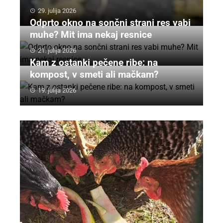
29. julija 2026
Odprto okno na sončni strani res vabi
muhe? Mit ima nekaj resnice
21. julija 2026
Kam z ostanki pečene ribe: na
kompost, v smeti ali mačkam?
19. julija 2026