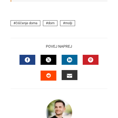
čiščenje doma
dom
molji
POVEJ NAPREJ
FACEBOOK
TWITTER
LINKEDIN
PINTEREST
EMAIL
STUMBLEUPON