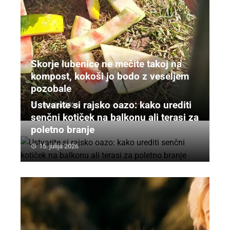
Skorje lubenice ne mečite takoj na
kompost, kokoši jo bodo z veseljem
pozobale
Ustvarite si rajsko oazo: kako urediti
16. julija 2026
senčni kotiček na balkonu ali terasi za
poletno branje
15. julija 2026