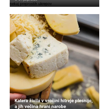
Katera živila v vročini hitreje plesnijo,
a jih večina hrani narobe