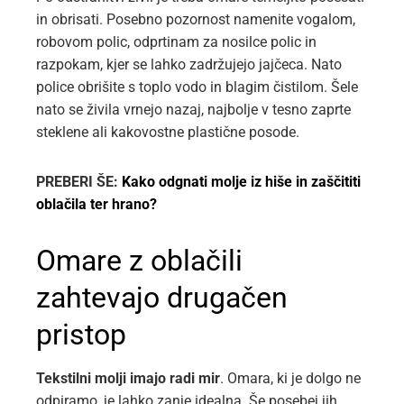
in obrisati. Posebno pozornost namenite vogalom,
robovom polic, odprtinam za nosilce polic in
razpokam, kjer se lahko zadržujejo jajčeca. Nato
police obrišite s toplo vodo in blagim čistilom. Šele
nato se živila vrnejo nazaj, najbolje v tesno zaprte
steklene ali kakovostne plastične posode.
PREBERI ŠE:
Kako odgnati molje iz hiše in zaščititi
oblačila ter hrano?
Omare z oblačili
zahtevajo drugačen
pristop
Tekstilni molji imajo radi mir
. Omara, ki je dolgo ne
odpiramo, je lahko zanje idealna. Še posebej jih