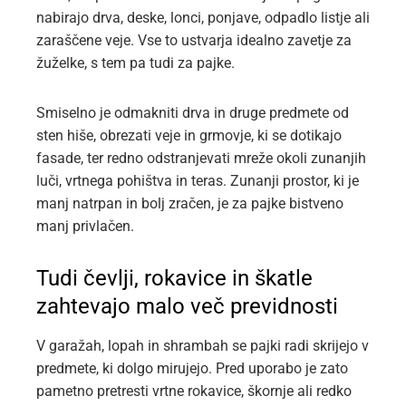
nabirajo drva, deske, lonci, ponjave, odpadlo listje ali
zaraščene veje. Vse to ustvarja idealno zavetje za
žuželke, s tem pa tudi za pajke.
Smiselno je odmakniti drva in druge predmete od
sten hiše, obrezati veje in grmovje, ki se dotikajo
fasade, ter redno odstranjevati mreže okoli zunanjih
luči, vrtnega pohištva in teras. Zunanji prostor, ki je
manj natrpan in bolj zračen, je za pajke bistveno
manj privlačen.
Tudi čevlji, rokavice in škatle
zahtevajo malo več previdnosti
V garažah, lopah in shrambah se pajki radi skrijejo v
predmete, ki dolgo mirujejo. Pred uporabo je zato
pametno pretresti vrtne rokavice, škornje ali redko