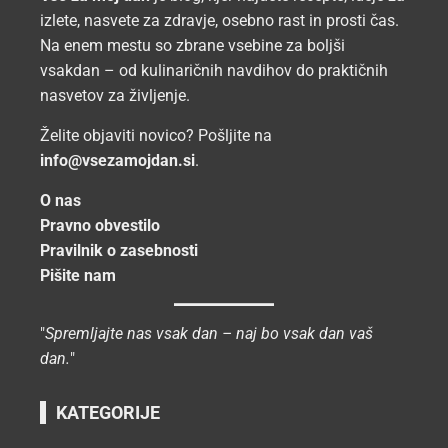
izlete, nasvete za zdravje, osebno rast in prosti čas.
Na enem mestu so zbrane vsebine za boljši
vsakdan – od kulinaričnih navdihov do praktičnih
nasvetov za življenje.
Želite objaviti novico? Pošljite na
info@vsezamojdan.si
.
O nas
Pravno obvestilo
Pravilnik o zasebnosti
Pišite nam
"
Spremljajte nas vsak dan – naj bo vsak dan vaš
dan.
"
KATEGORIJE