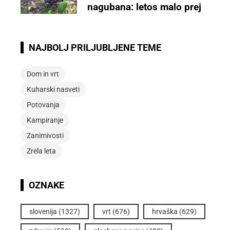
nagubana: letos malo prej
NAJBOLJ PRILJUBLJENE TEME
Dom in vrt
Kuharski nasveti
Potovanja
Kampiranje
Zanimivosti
Zrela leta
OZNAKE
slovenija
(1327)
vrt
(676)
hrvaška
(629)