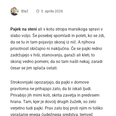
Blaž
3. aprila 2026
Pajek na steni
ali v kotu stropa marsikoga spravi v
slabo voljo. Še posebej spomladi in poleti, ko se zdi,
da se tu in tam pojavijo skoraj iz nič. A njihova
prisotnost običajno ni naključna. Če se pajki redno
zadržujejo v hiši, stanovanju, garaži ali kleti, to
skoraj vedno pomeni, da so tam našli nekaj, zaradi
česar se jim splača ostati.
Strokovnjaki opozarjajo, da pajki v domove
praviloma ne prihajajo zato, da bi iskali ljudi.
Privabijo jih mirni koti, skrita zavetja in predvsem
hrana. Tam, kjer je dovolj drugih žuželk, so zelo
verjetno tudi pajki. Prav zato boj proti njim ni toliko
vprašanje enega čudežnega sredstva, temveč