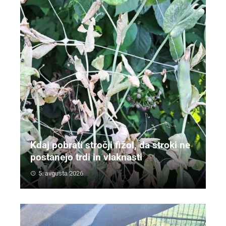
Kdaj pobrati stročji fižol, da stroki ne
postanejo trdi in vlaknasti
5. avgusta 2026