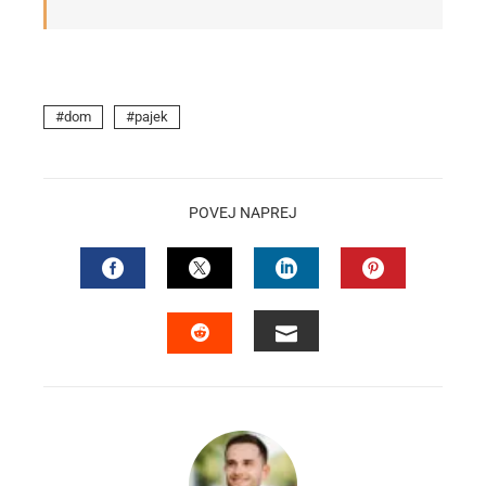
dom
pajek
POVEJ NAPREJ
FACEBOOK
TWITTER
LINKEDIN
PINTEREST
EMAIL
STUMBLEUPON