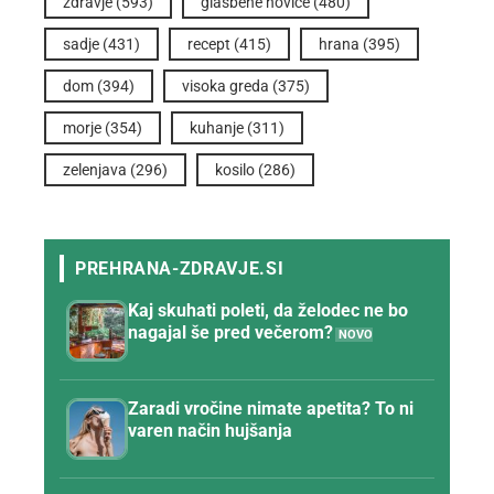
zdravje
(593)
glasbene novice
(480)
sadje
(431)
recept
(415)
hrana
(395)
dom
(394)
visoka greda
(375)
morje
(354)
kuhanje
(311)
zelenjava
(296)
kosilo
(286)
Kaj skuhati poleti, da želodec ne bo
nagajal še pred večerom?
Zaradi vročine nimate apetita? To ni
varen način hujšanja