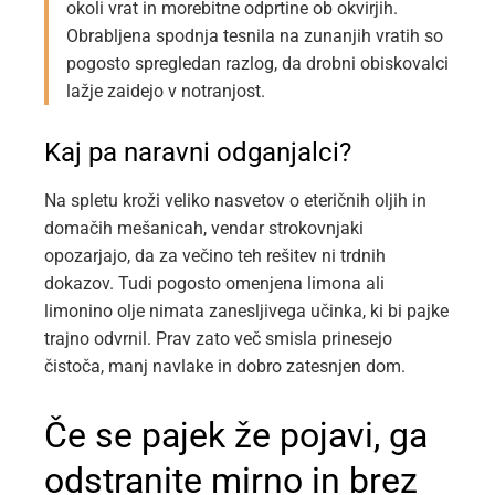
okoli vrat in morebitne odprtine ob okvirjih.
Obrabljena spodnja tesnila na zunanjih vratih so
pogosto spregledan razlog, da drobni obiskovalci
lažje zaidejo v notranjost.
Kaj pa naravni odganjalci?
Na spletu kroži veliko nasvetov o eteričnih oljih in
domačih mešanicah, vendar strokovnjaki
opozarjajo, da za večino teh rešitev ni trdnih
dokazov. Tudi pogosto omenjena limona ali
limonino olje nimata zanesljivega učinka, ki bi pajke
trajno odvrnil. Prav zato več smisla prinesejo
čistoča, manj navlake in dobro zatesnjen dom.
Če se pajek že pojavi, ga
odstranite mirno in brez