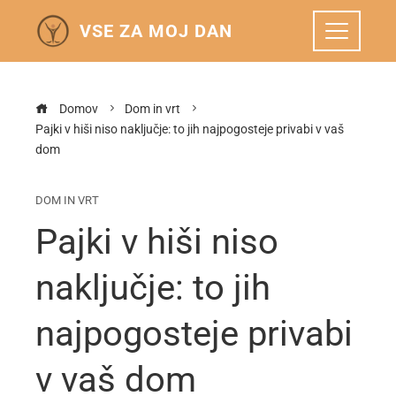
VSE ZA MOJ DAN
Domov
Dom in vrt
Pajki v hiši niso naključje: to jih najpogosteje privabi v vaš
dom
DOM IN VRT
Pajki v hiši niso
naključje: to jih
najpogosteje privabi
v vaš dom