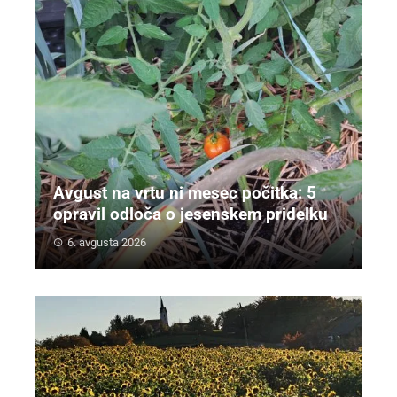
Avgust na vrtu ni mesec počitka: 5
opravil odloča o jesenskem pridelku
6. avgusta 2026