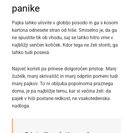
panike
Pajka lahko ulovite v globljo posodo in ga s kosom
kartona odnesete stran od hiše. Smiselno je, da ga
ne spustite tik ob vhodu, saj se lahko hitro vrne v
najbližji senčen kotiček. Kdor tega ne želi storiti, ga
lahko tudi posesá.
Največ koristi pa prinese dolgoročen pristop. Manj
žuželk, manj skrivališč in manj odprtin pomeni tudi
manj pajkov. To ni obljuba popolnoma praznega
doma, je pa najbližje temu, kar si večina želi: da
pajek v hiši postane redkost, ne vsakotedenska
nadloga.