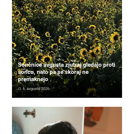
Sončnice avgusta zjutraj gledajo proti
soncu, nato pa se skoraj ne
premaknejo
6. avgusta 2026