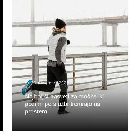
29. novembra 2025
Najboljši nasveti za moške, ki
pozimi po službi trenirajo na
prostem
Preberi več