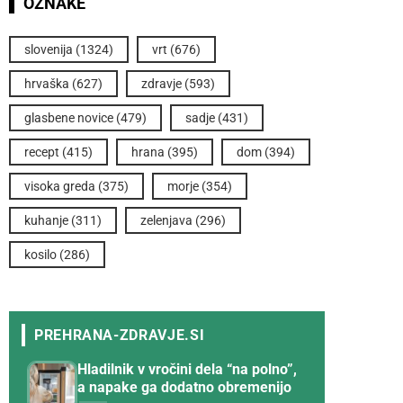
OZNAKE
slovenija
(1324)
vrt
(676)
hrvaška
(627)
zdravje
(593)
glasbene novice
(479)
sadje
(431)
recept
(415)
hrana
(395)
dom
(394)
visoka greda
(375)
morje
(354)
kuhanje
(311)
zelenjava
(296)
kosilo
(286)
Hladilnik v vročini dela “na polno”,
a napake ga dodatno obremenijo