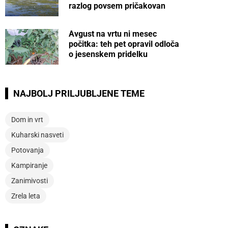
razlog povsem pričakovan
Avgust na vrtu ni mesec
počitka: teh pet opravil odloča
o jesenskem pridelku
NAJBOLJ PRILJUBLJENE TEME
Dom in vrt
Kuharski nasveti
Potovanja
Kampiranje
Zanimivosti
Zrela leta