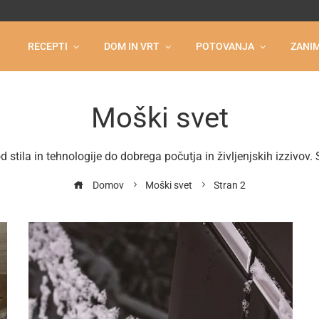
RECEPTI
DOM IN VRT
POTOVANJA
ZANIM
Moški svet
od stila in tehnologije do dobrega počutja in življenjskih izzi
Domov
Moški svet
Stran 2