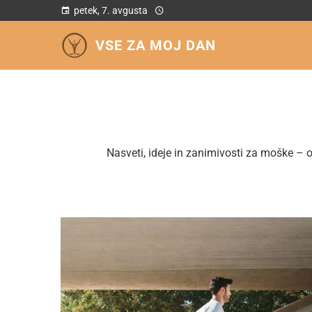
petek, 7. avgusta
VSE ZA MOJ DAN
Nasveti, ideje in zanimivosti za moške – 