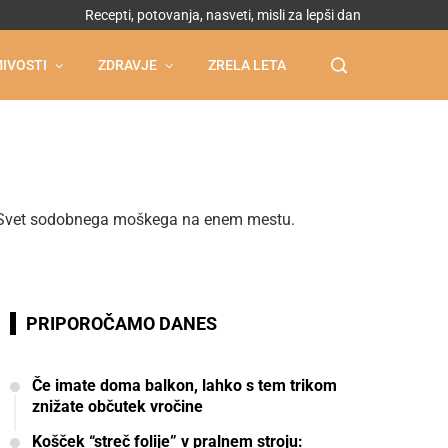
Recepti, potovanja, nasveti, misli za lepši dan
IVOSTI
ZDRAVJE
ZRELA LETA
vov. Svet sodobnega moškega na enem mestu.
PRIPOROČAMO DANES
Če imate doma balkon, lahko s tem trikom
znižate občutek vročine
Košček “streč folije” v pralnem stroju: