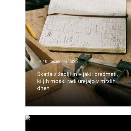
10. decembra 2025
Škatla z žeblji in vijaki: predmeti,
ki jih moški radi urejajo v mrzlih
dneh
Preberi več