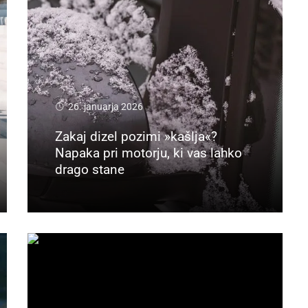
26. januarja 2026
Zakaj dizel pozimi »kašlja«?
Napaka pri motorju, ki vas lahko
drago stane
Preberi več