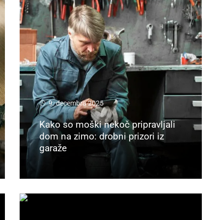
9. decembra 2025
Kako so moški nekoč pripravljali
dom na zimo: drobni prizori iz
garaže
Preberi več