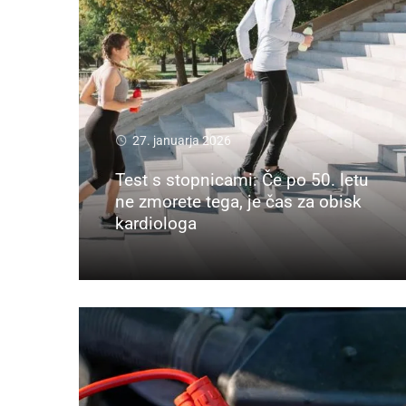
27. januarja 2026
Test s stopnicami: Če po 50. letu
ne zmorete tega, je čas za obisk
kardiologa
Preberi več