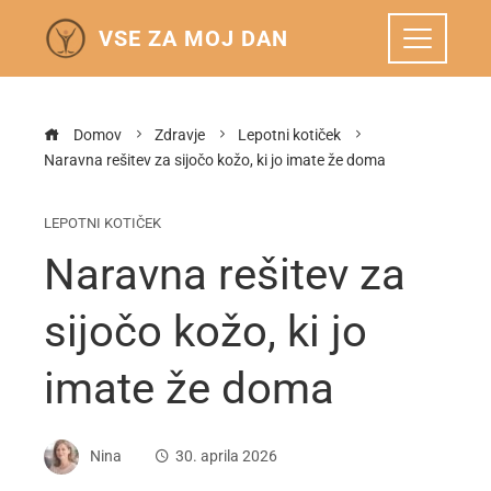
VSE ZA MOJ DAN
Domov
Zdravje
Lepotni kotiček
Naravna rešitev za sijočo kožo, ki jo imate že doma
LEPOTNI KOTIČEK
Naravna rešitev za
sijočo kožo, ki jo
imate že doma
Nina
30. aprila 2026