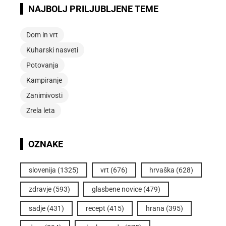
NAJBOLJ PRILJUBLJENE TEME
Dom in vrt
Kuharski nasveti
Potovanja
Kampiranje
Zanimivosti
Zrela leta
OZNAKE
slovenija
(1325)
vrt
(676)
hrvaška
(628)
zdravje
(593)
glasbene novice
(479)
sadje
(431)
recept
(415)
hrana
(395)