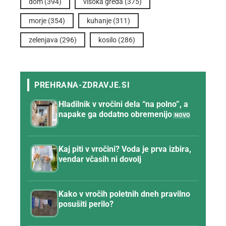
dom
(394)
visoka greda
(375)
morje
(354)
kuhanje
(311)
zelenjava
(296)
kosilo
(286)
Hladilnik v vročini dela “na polno”, a
napake ga dodatno obremenijo
Kaj piti v vročini? Voda je prva izbira,
vendar včasih ni dovolj
Kako v vročih poletnih dneh pravilno
posušiti perilo?