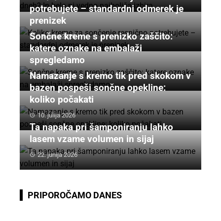
potrebujete – standardni odmerek je
prenizek
Sončne kreme s prenizko zaščito:
15. julija 2026
katere oznake na embalaži
spregledamo
Namazanje s kremo tik pred skokom v
11. julija 2026
bazen pospeši sončne opekline:
koliko počakati
10. julija 2026
Ta napaka pri šamponiranju lahko
lasem vzame volumen in sijaj
22. junija 2026
PRIPOROČAMO DANES