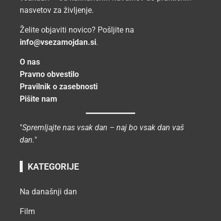
nasvetov za življenje.
Želite objaviti novico? Pošljite na
info@vsezamojdan.si
.
O nas
Pravno obvestilo
Pravilnik o zasebnosti
Pišite nam
"
Spremljajte nas vsak dan – naj bo vsak dan vaš
dan.
"
KATEGORIJE
Na današnji dan
Film