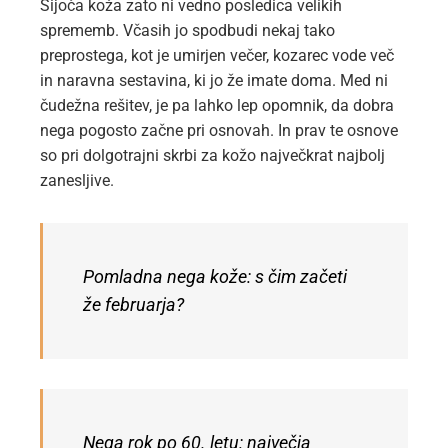
Sijoča koža zato ni vedno posledica velikih
sprememb. Včasih jo spodbudi nekaj tako
preprostega, kot je umirjen večer, kozarec vode več
in naravna sestavina, ki jo že imate doma. Med ni
čudežna rešitev, je pa lahko lep opomnik, da dobra
nega pogosto začne pri osnovah. In prav te osnove
so pri dolgotrajni skrbi za kožo največkrat najbolj
zanesljive.
Pomladna nega kože: s čim začeti
že februarja?
Nega rok po 60. letu: največja