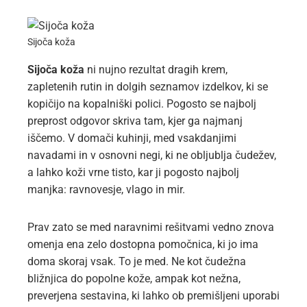
Sijoča koža
Sijoča koža
ni nujno rezultat dragih krem,
zapletenih rutin in dolgih seznamov izdelkov, ki se
kopičijo na kopalniški polici. Pogosto se najbolj
preprost odgovor skriva tam, kjer ga najmanj
iščemo. V domači kuhinji, med vsakdanjimi
navadami in v osnovni negi, ki ne obljublja čudežev,
a lahko koži vrne tisto, kar ji pogosto najbolj
manjka: ravnovesje, vlago in mir.
Prav zato se med naravnimi rešitvami vedno znova
omenja ena zelo dostopna pomočnica, ki jo ima
doma skoraj vsak. To je med. Ne kot čudežna
bližnjica do popolne kože, ampak kot nežna,
preverjena sestavina, ki lahko ob premišljeni uporabi