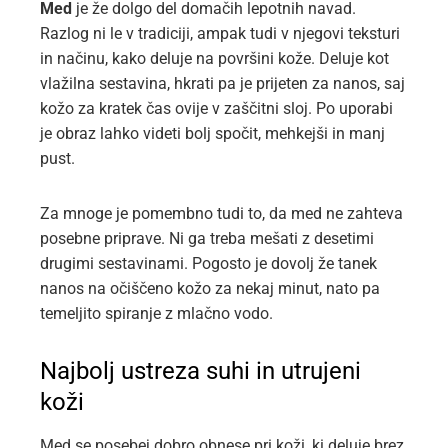
Med
je že dolgo del domačih lepotnih navad.
Razlog ni le v tradiciji, ampak tudi v njegovi teksturi
in načinu, kako deluje na površini kože. Deluje kot
vlažilna sestavina, hkrati pa je prijeten za nanos, saj
kožo za kratek čas ovije v zaščitni sloj. Po uporabi
je obraz lahko videti bolj spočit, mehkejši in manj
pust.
Za mnoge je pomembno tudi to, da med ne zahteva
posebne priprave. Ni ga treba mešati z desetimi
drugimi sestavinami. Pogosto je dovolj že tanek
nanos na očiščeno kožo za nekaj minut, nato pa
temeljito spiranje z mlačno vodo.
Najbolj ustreza suhi in utrujeni
koži
Med se posebej dobro obnese pri koži, ki deluje brez