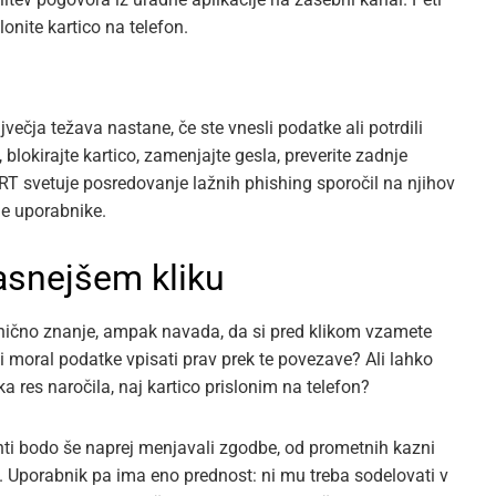
lonite kartico na telefon.
ečja težava nastane, če ste vnesli podatke ali potrdili
blokirajte kartico, zamenjajte gesla, preverite zadnje
CERT svetuje posredovanje lažnih phishing sporočil na njihov
ge uporabnike.
asnejšem kliku
nično znanje, ampak navada, da si pred klikom vzamete
 moral podatke vpisati prav prek te povezave? Ali lahko
ka res naročila, naj kartico prislonim na telefon?
ranti bodo še naprej menjavali zgodbe, od prometnih kazni
. Uporabnik pa ima eno prednost: ni mu treba sodelovati v