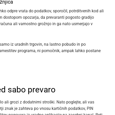
žnjica
hko odpre vrata do podatkov, sporočil, potrditvenih kod ali
m dostopom opozarja, da prevaranti pogosto gradijo
računa ali varnostno grožnjo in ga nato usmerjajo v
 samo iz uradnih trgovin, na lastno pobudo in po
i namestitev programa, ni pomočnik, ampak lahko postane
ed sabo prevaro
lo ali grozi z dodatnimi stroški. Nato poglejte, ali vas
retji znak je zahteva po vnosu kartičnih podatkov, PIN
selitev pogovora iz uradne aplikacije na zasebni kanal. Peti