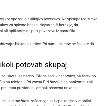
j kot opozorilo s klikljivo povezavo. Ne vpisujte registrske
datkov za spletno banko. Najvarnejši korak je, da
i ali aplikacije, ne prek povezave iz sporočila.
zahtevajte blokado kartice. Pri sumu zlorabe ne čakajte do
ikoli potovati skupaj
e zdi skoraj zastarelo. PIN ne sodi v denarnico, na listek ob
afijo na telefonu. Pri vnosu PIN številke na bankomatu ali
 ni pretirana previdnost, ampak osnovna navada.
i limiti in možnost začasnega zaklepa kartice v mobilni