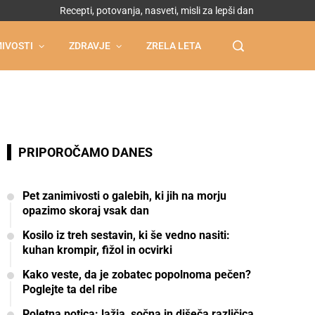
Recepti, potovanja, nasveti, misli za lepši dan
IVOSTI
ZDRAVJE
ZRELA LETA
PRIPOROČAMO DANES
Pet zanimivosti o galebih, ki jih na morju
opazimo skoraj vsak dan
Kosilo iz treh sestavin, ki še vedno nasiti:
kuhan krompir, fižol in ocvirki
Kako veste, da je zobatec popolnoma pečen?
Poglejte ta del ribe
Poletna potica: lažja, sočna in dišeča različica