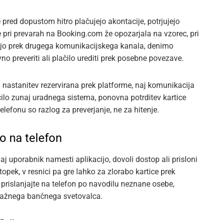
 pred dopustom hitro plačujejo akontacije, potrjujejo
e pri prevarah na Booking.com že opozarjala na vzorec, pri
rajo prek drugega komunikacijskega kanala, denimo
no preveriti ali plačilo urediti prek posebne povezave.
ila nastanitev rezervirana prek platforme, naj komunikacija
ačilo zunaj uradnega sistema, ponovna potrditev kartice
efonu so razlog za preverjanje, ne za hitenje.
co na telefon
aj uporabnik namesti aplikacijo, dovoli dostop ali prisloni
stopek, v resnici pa gre lahko za zlorabo kartice prek
 prislanjajte na telefon po navodilu neznane osebe,
lažnega bančnega svetovalca.