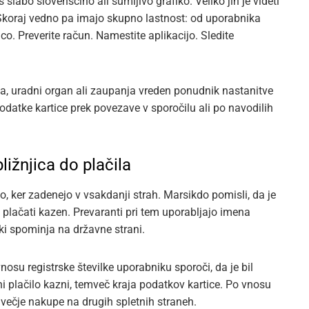
slabo slovenščino ali sumljivo grafiko. Veliko jih je videti
. Skoraj vedno pa imajo skupno lastnost: od uporabnika
ico. Preverite račun. Namestite aplikacijo. Sledite
ka, uradni organ ali zaupanja vreden ponudnik nastanitve
odatke kartice prek povezave v sporočilu ali po navodilih
ližnjica do plačila
, ker zadenejo v vsakdanji strah. Marsikdo pomisli, da je
l plačati kazen. Prevaranti pri tem uporabljajo imena
 ki spominja na državne strani.
nosu registrske številke uporabniku sporoči, da je bil
 plačilo kazni, temveč kraja podatkov kartice. Po vnosu
 večje nakupe na drugih spletnih straneh.