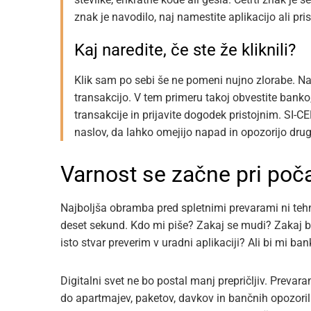
znak je navodilo, naj namestite aplikacijo ali pris
Kaj naredite, če ste že kliknili?
Klik sam po sebi še ne pomeni nujno zlorabe. Najv
transakcijo. V tem primeru takoj obvestite banko, 
transakcije in prijavite dogodek pristojnim. SI-
naslov, da lahko omejijo napad in opozorijo dru
Varnost se začne pri poč
Najboljša obramba pred spletnimi prevarami ni teh
deset sekund. Kdo mi piše? Zakaj se mudi? Zakaj bi
isto stvar preverim v uradni aplikaciji? Ali bi mi ban
Digitalni svet ne bo postal manj prepričljiv. Preva
do apartmajev, paketov, davkov in bančnih opozoril