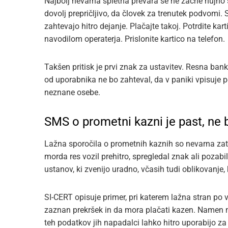
Najbolj nevarna spletna prevara se ne začne nujno s 
dovolj prepričljivo, da človek za trenutek podvomi
zahtevajo hitro dejanje. Plačajte takoj. Potrdite kart
navodilom operaterja. Prislonite kartico na telefon.
Takšen pritisk je prvi znak za ustavitev. Resna ban
od uporabnika ne bo zahteval, da v paniki vpisuje p
neznane osebe.
SMS o prometni kazni je past, ne b
Lažna sporočila o prometnih kaznih so nevarna zato
morda res vozil prehitro, spregledal znak ali pozabi
ustanov, ki zvenijo uradno, včasih tudi oblikovanje,
SI-CERT opisuje primer, pri katerem lažna stran po v
zaznan prekršek in da mora plačati kazen. Namen ni
teh podatkov jih napadalci lahko hitro uporabijo za