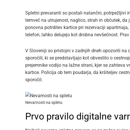
Spletni prevaranti so postali natančni, potrpežljivi
temveč na utrujenost, naglico, strah in občutek, da j
ponovna potrditev kartice pri rezervaciji apartmaja,
telefon, lahko delujejo kot drobna nevšečnost. Prav
V Sloveniji so pristojni v zadnjih dneh opozorili 
sporočili, ki se predstavljajo kot obvestilo o cest
prejemnike vodijo na lažne strani, kjer se zahteva v
kartice. Policija ob tem poudarja, da kršiteljev ce
sporočil.
Nevarnosti na spletu
Prvo pravilo digitalne var