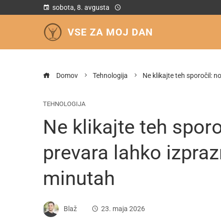
sobota, 8. avgusta
VSE ZA MOJ DAN
Domov
Tehnologija
Ne klikajte teh sporočil: 
TEHNOLOGIJA
Ne klikajte teh sporo
prevara lahko izpraz
minutah
Blaž
23. maja 2026