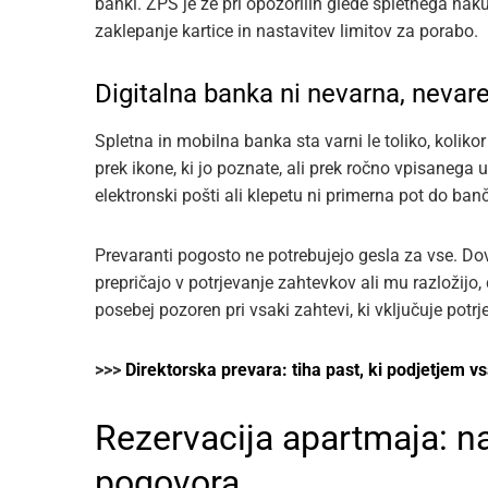
banki. ZPS je že pri opozorilih glede spletnega na
zaklepanje kartice in nastavitev limitov za porabo.
Digitalna banka ni nevarna, nevare
Spletna in mobilna banka sta varni le toliko, kolikor
prek ikone, ki jo poznate, ali prek ročno vpisaneg
elektronski pošti ali klepetu ni primerna pot do banč
Prevaranti pogosto ne potrebujejo gesla za vse. Do
prepričajo v potrjevanje zahtevkov ali mu razložijo, 
posebej pozoren pri vsaki zahtevi, ki vključuje potrj
>>>
Direktorska prevara: tiha past, ki podjetjem 
Rezervacija apartmaja: na
pogovora