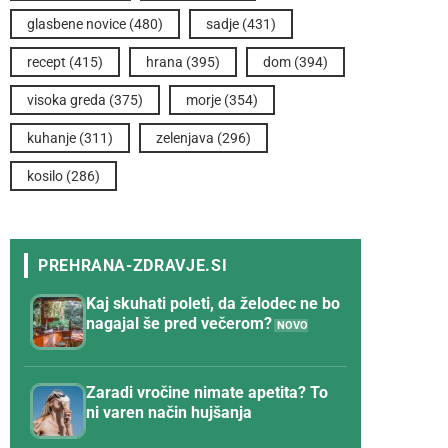
glasbene novice
(480)
sadje
(431)
recept
(415)
hrana
(395)
dom
(394)
visoka greda
(375)
morje
(354)
kuhanje
(311)
zelenjava
(296)
kosilo
(286)
Kaj skuhati poleti, da želodec ne bo
nagajal še pred večerom?
Zaradi vročine nimate apetita? To
ni varen način hujšanja