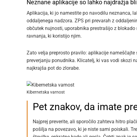
Neznane aplikacije so lahko najdražja bli
Aplikacija, ki jo namestite po navodilu neznanca, la
oddaljenega nadzora. ZPS pri prevarah z oddaljeni
občutek nujnosti, uporabnika prestrašijo z blokado 
ravnanja, ki koristijo njim.
Zato velja preprosto pravilo: aplikacije nameščajte
preverjanju ponudnika. Klicatelj, ki vas vodi skoz
najkrajša pot do zlorabe.
Kibernetska varnost
Pet znakov, da imate pr
Najprej preverite, ali sporočilo zahteva hitro plači
pošilja na povezavo, ki je niste sami poiskali. T
številke, enkratne kode ali gesla. Četrti znak je 