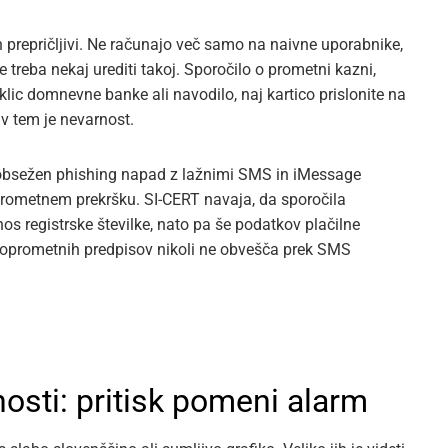
 in prepričljivi. Ne računajo več samo na naivne uporabnike,
e treba nekaj urediti takoj. Sporočilo o prometni kazni,
 klic domnevne banke ali navodilo, naj kartico prislonite na
 v tem je nevarnost.
na obsežen phishing napad z lažnimi SMS in iMessage
noprometnem prekršku. SI-CERT navaja, da sporočila
nos registrske številke, nato pa še podatkov plačilne
stnoprometnih predpisov nikoli ne obvešča prek SMS
nosti: pritisk pomeni alarm