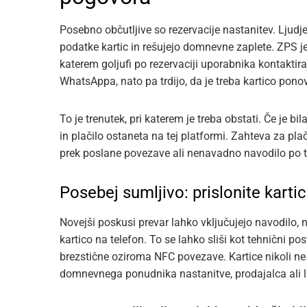
Posebno občutljive so rezervacije nastanitev. Ljudje
podatke kartic in rešujejo domnevne zaplete. ZPS j
katerem goljufi po rezervaciji uporabnika kontakti
WhatsAppa, nato pa trdijo, da je treba kartico ponov
To je trenutek, pri katerem je treba obstati. Če je b
in plačilo ostaneta na tej platformi. Zahteva za pl
prek poslane povezave ali nenavadno navodilo po tel
Posebej sumljivo: prislonite karti
Novejši poskusi prevar lahko vključujejo navodilo, n
kartico na telefon. To se lahko sliši kot tehnični po
brezstične oziroma NFC povezave. Kartice nikoli ne
domnevnega ponudnika nastanitve, prodajalca ali 