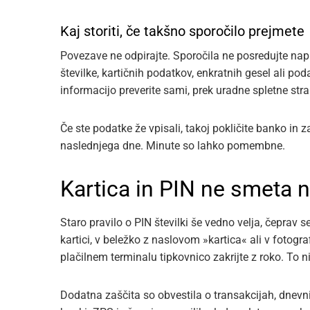
Kaj storiti, če takšno sporočilo prejmete
Povezave ne odpirajte. Sporočila ne posredujte napre
številke, kartičnih podatkov, enkratnih gesel ali po
informacijo preverite sami, prek uradne spletne stran
Če ste podatke že vpisali, takoj pokličite banko in 
naslednjega dne. Minute so lahko pomembne.
Kartica in PIN ne smeta n
Staro pravilo o PIN številki še vedno velja, čeprav s
kartici, v beležko z naslovom »kartica« ali v fotogr
plačilnem terminalu tipkovnico zakrijte z roko. To
Dodatna zaščita so obvestila o transakcijah, dnevn