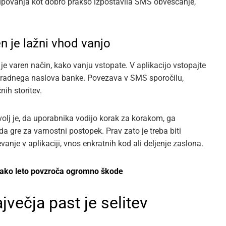
kupovanja kot dobro prakso izpostavila SMS obveščanje,
n je lažni vhod vanjo
 je varen način, kako vanju vstopate. V aplikacijo vstopajte
a uradnega naslova banke. Povezava v SMS sporočilu,
nih storitev.
volj je, da uporabnika vodijo korak za korakom, ga
da gre za varnostni postopek. Prav zato je treba biti
evanje v aplikaciji, vnos enkratnih kod ali deljenje zaslona.
vsako leto povzroča ogromno škode
jvečja past je selitev