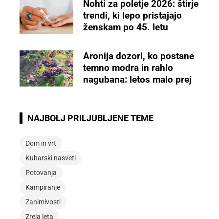
Nohti za poletje 2026: štirje
trendi, ki lepo pristajajo
ženskam po 45. letu
Aronija dozori, ko postane
temno modra in rahlo
nagubana: letos malo prej
NAJBOLJ PRILJUBLJENE TEME
Dom in vrt
Kuharski nasveti
Potovanja
Kampiranje
Zanimivosti
Zrela leta