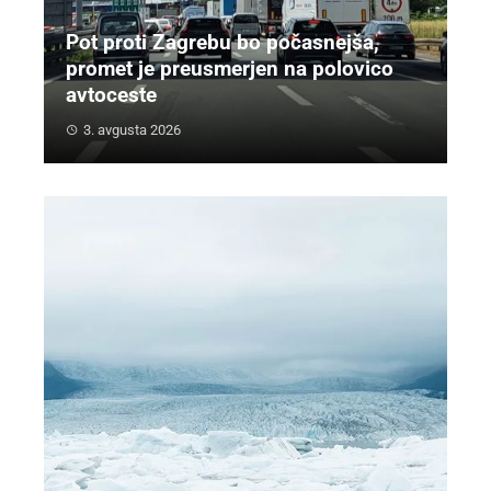
Pot proti Zagrebu bo počasnejša,
promet je preusmerjen na polovico
avtoceste
3. avgusta 2026