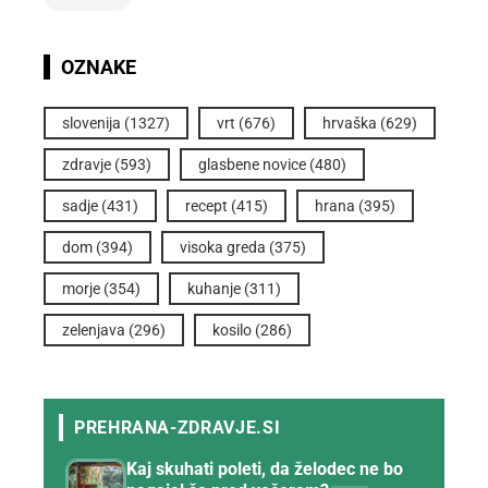
OZNAKE
slovenija
(1327)
vrt
(676)
hrvaška
(629)
zdravje
(593)
glasbene novice
(480)
sadje
(431)
recept
(415)
hrana
(395)
dom
(394)
visoka greda
(375)
morje
(354)
kuhanje
(311)
zelenjava
(296)
kosilo
(286)
Kaj skuhati poleti, da želodec ne bo