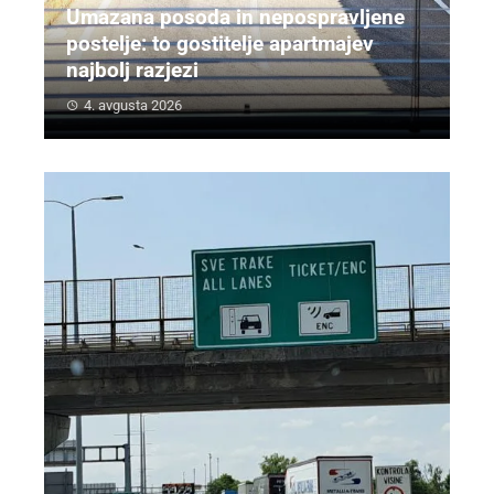
Umazana posoda in nepospravljene
postelje: to gostitelje apartmajev
najbolj razjezi
4. avgusta 2026