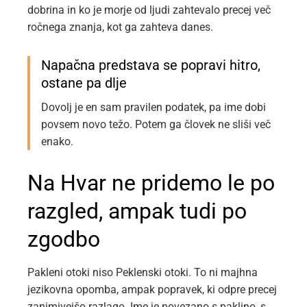
dobrina in ko je morje od ljudi zahtevalo precej več
ročnega znanja, kot ga zahteva danes.
Napačna predstava se popravi hitro,
ostane pa dlje
Dovolj je en sam pravilen podatek, pa ime dobi
povsem novo težo. Potem ga človek ne sliši več
enako.
Na Hvar ne pridemo le po
razgled, ampak tudi po
zgodbo
Pakleni otoki niso Peklenski otoki. To ni majhna
jezikovna opomba, ampak popravek, ki odpre precej
zanimivejšo razlago. Ime je povezano s paklino, s