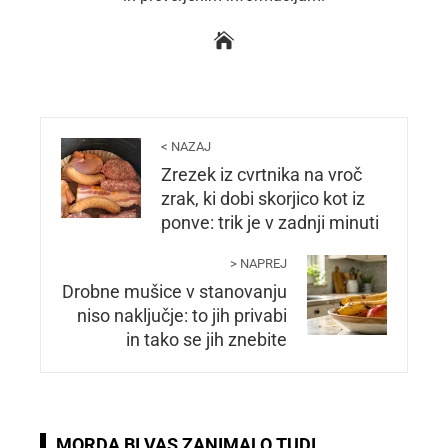
< NAZAJ
Zrezek iz cvrtnika na vroč
zrak, ki dobi skorjico kot iz
ponve: trik je v zadnji minuti
> NAPREJ
Drobne mušice v stanovanju
niso naključje: to jih privabi
in tako se jih znebite
MORDA BI VAS ZANIMALO TUDI