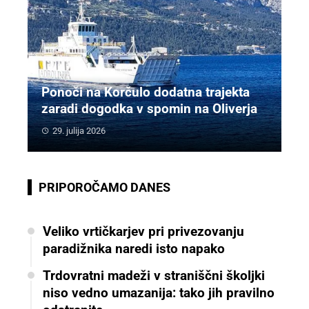
Ponoči na Korčulo dodatna trajekta
zaradi dogodka v spomin na Oliverja
29. julija 2026
PRIPOROČAMO DANES
Veliko vrtičkarjev pri privezovanju
paradižnika naredi isto napako
Trdovratni madeži v straniščni školjki
niso vedno umazanija: tako jih pravilno