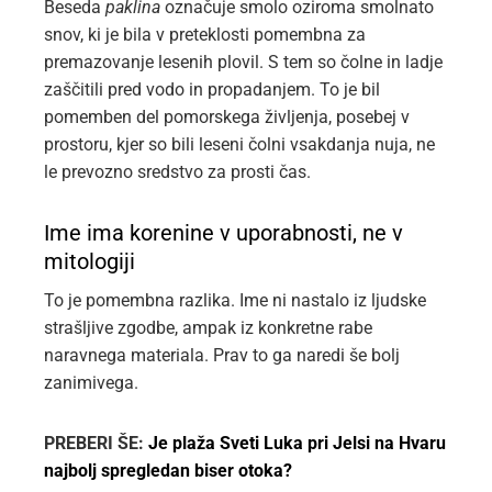
Beseda
paklina
označuje smolo oziroma smolnato
snov, ki je bila v preteklosti pomembna za
premazovanje lesenih plovil. S tem so čolne in ladje
zaščitili pred vodo in propadanjem. To je bil
pomemben del pomorskega življenja, posebej v
prostoru, kjer so bili leseni čolni vsakdanja nuja, ne
le prevozno sredstvo za prosti čas.
Ime ima korenine v uporabnosti, ne v
mitologiji
To je pomembna razlika. Ime ni nastalo iz ljudske
strašljive zgodbe, ampak iz konkretne rabe
naravnega materiala. Prav to ga naredi še bolj
zanimivega.
PREBERI ŠE:
Je plaža Sveti Luka pri Jelsi na Hvaru
najbolj spregledan biser otoka?