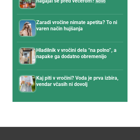
nagajal še pred večerom?
Zaradi vročine nimate apetita? To ni
varen način hujšanja
Hladilnik v vročini dela “na polno”, a
napake ga dodatno obremenijo
Kaj piti v vročini? Voda je prva izbira,
vendar včasih ni dovolj