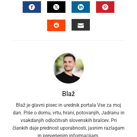
FACEBOOK
TWITTER
LINKEDIN
PINTEREST
EMAIL
STUMBLEUPON
Blaž
Blaž je glavni pisec in urednik portala Vse za moj
dan. Piše o domu, vrtu, hrani, potovanjih, Jadranu in
vsakdanjih odločitvah slovenskih bralcev. Pri
člankih daje prednost uporabnosti, jasnim razlagam
in preverjenim informacijam.