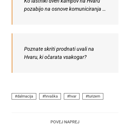
Ko lastniki dveh kampov na Hvaru
pozabijo na osnove komuniciranja …
Poznate skriti prodnati uvali na
Hvaru, ki očarata vsakogar?
dalmacija
hrvaška
hvar
turizem
POVEJ NAPREJ