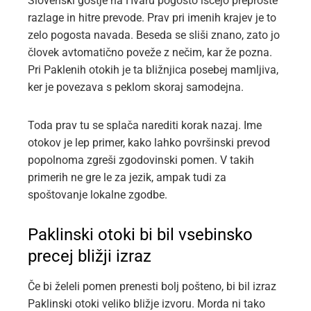
Slovenski gostje na Hvaru pogosto iščejo preproste
razlage in hitre prevode. Prav pri imenih krajev je to
zelo pogosta navada. Beseda se sliši znano, zato jo
človek avtomatično poveže z nečim, kar že pozna.
Pri Paklenih otokih je ta bližnjica posebej mamljiva,
ker je povezava s peklom skoraj samodejna.
Toda prav tu se splača narediti korak nazaj. Ime
otokov je lep primer, kako lahko površinski prevod
popolnoma zgreši zgodovinski pomen. V takih
primerih ne gre le za jezik, ampak tudi za
spoštovanje lokalne zgodbe.
Paklinski otoki bi bil vsebinsko
precej bližji izraz
Če bi želeli pomen prenesti bolj pošteno, bi bil izraz
Paklinski otoki veliko bližje izvoru. Morda ni tako