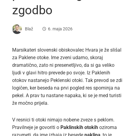
zgodbo
Blaž
6. maja 2026
Marsikateri slovenski obiskovalec Hvara je že slišal
za Paklene otoke. Ime zveni udarno, skoraj
dramatično, zato ni presenetljivo, da si ga veliko
ljudi v glavi hitro prevede po svoje. Iz Paklenih
otokov nastanejo Peklenski otoki. Tak prevod se zdi
logičen, ker beseda na prvi pogled res spominja na
pekel. A prav tu nastane napaka, ki se je med turisti
že močno prijela.
V resnici ti otoki nimajo nobene zveze s peklom.
Pravilneje je govoriti o
Paklinskih otokih
oziroma
razumeti, da ime izhaja iz besede
paklina
, to je