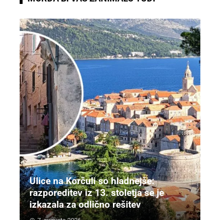
Ulice na Korčuli so hladnejše:
razporeditev iz 13. stoletja se je
izkazala za odlično rešitev