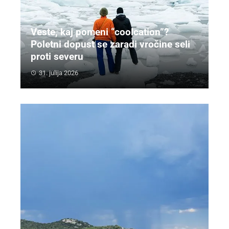
Veste, kaj pomeni “coolcation”?
Poletni dopust se zaradi vročine seli
proti severu
31. julija 2026