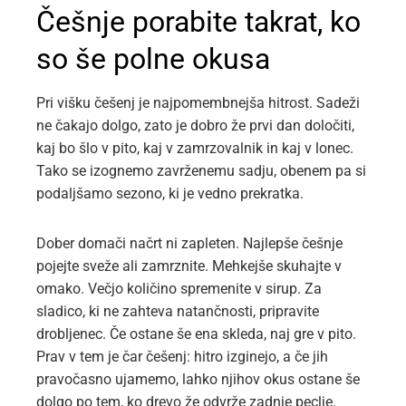
Češnje porabite takrat, ko
so še polne okusa
Pri višku češenj je najpomembnejša hitrost. Sadeži
ne čakajo dolgo, zato je dobro že prvi dan določiti,
kaj bo šlo v pito, kaj v zamrzovalnik in kaj v lonec.
Tako se izognemo zavrženemu sadju, obenem pa si
podaljšamo sezono, ki je vedno prekratka.
Dober domači načrt ni zapleten. Najlepše češnje
pojejte sveže ali zamrznite. Mehkejše skuhajte v
omako. Večjo količino spremenite v sirup. Za
sladico, ki ne zahteva natančnosti, pripravite
drobljenec. Če ostane še ena skleda, naj gre v pito.
Prav v tem je čar češenj: hitro izginejo, a če jih
pravočasno ujamemo, lahko njihov okus ostane še
dolgo po tem, ko drevo že odvrže zadnje peclje.