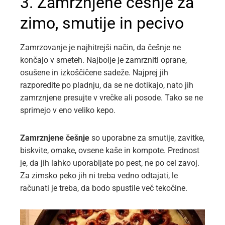
3. Zamrznjene češnje za
zimo, smutije in pecivo
Zamrzovanje je najhitrejši način, da češnje ne
končajo v smeteh. Najbolje je zamrzniti oprane,
osušene in izkoščičene sadeže. Najprej jih
razporedite po pladnju, da se ne dotikajo, nato jih
zamrznjene presujte v vrečke ali posode. Tako se ne
sprimejo v eno veliko kepo.
Zamrznjene češnje
so uporabne za smutije, zavitke,
biskvite, omake, ovsene kaše in kompote. Prednost
je, da jih lahko uporabljate po pest, ne po cel zavoj.
Za zimsko peko jih ni treba vedno odtajati, le
računati je treba, da bodo spustile več tekočine.