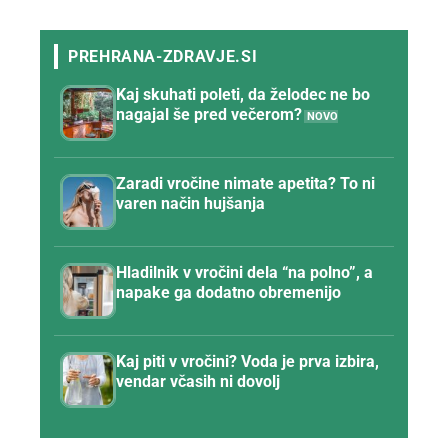
Kaj skuhati poleti, da želodec ne bo
nagajal še pred večerom?
Zaradi vročine nimate apetita? To ni
varen način hujšanja
Hladilnik v vročini dela “na polno”, a
napake ga dodatno obremenijo
Kaj piti v vročini? Voda je prva izbira,
vendar včasih ni dovolj