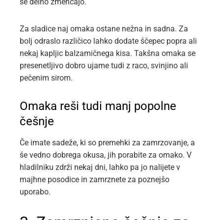
se delno zmehčajo.
Za sladice naj omaka ostane nežna in sadna. Za
bolj odraslo različico lahko dodate ščepec popra ali
nekaj kapljic balzamičnega kisa. Takšna omaka se
presenetljivo dobro ujame tudi z raco, svinjino ali
pečenim sirom.
Omaka reši tudi manj popolne
češnje
Če imate sadeže, ki so premehki za zamrzovanje, a
še vedno dobrega okusa, jih porabite za omako. V
hladilniku zdrži nekaj dni, lahko pa jo nalijete v
majhne posodice in zamrznete za poznejšo
uporabo.