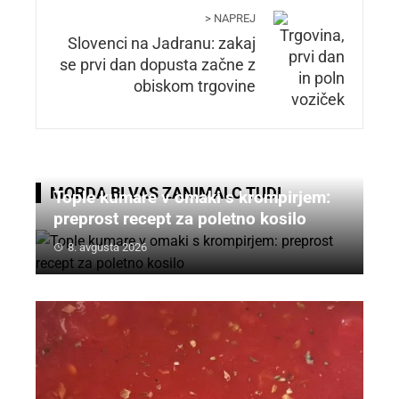
> NAPREJ
Slovenci na Jadranu: zakaj
se prvi dan dopusta začne z
obiskom trgovine
MORDA BI VAS ZANIMALO TUDI
Tople kumare v omaki s krompirjem:
preprost recept za poletno kosilo
8. avgusta 2026