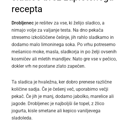
recepta
Drobljenec
je rešitev za vse, ki želijo sladico, a
nimajo volje za valjanje testa. Na dno pekača
stresemo izkoščičene češnje, jih rahlo sladkamo in
dodamo malo limoninega soka. Po vrhu potresemo
mešanico moke, masla, sladkorja in po želji ovsenih
kosmičev ali mletih mandljev. Nato gre vse v pečico,
dokler vrh ne postane zlato zapečen.
Ta sladica je hvaležna, ker dobro prenese različne
količine sadja. Če je češenj več, uporabimo večji
pekač. Če jih je manj, dodamo jabolko, marelice ali
jagode. Drobljenec je najboljši še topel, z žlico
jogurta, kisle smetane ali kepico vaniljevega
sladoleda.