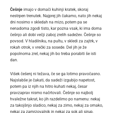
Češnje
imajo v domači kuhinji kratek, skoraj
nestrpen trenutek. Najprej jih čakamo, nato jih nekaj
dni nosimo v skledah na mizo, potem pa se
nenadoma zgodi tisto, kar pozna vsak, ki ima doma
češnjo ali dobi večji zaboj zrelih sadežev. Češnje so
povsod. V hladilniku, na pultu, v skledi za zajtrk, v
rokah otrok, v vrečki za sosede. Del jih je že
popolnoma zrel, nekaj jih bo treba porabiti še isti
dan.
Višek češenj ni težava, če se ga lotimo pravočasno.
Najslabše je čakati, da sadeži izgubijo napetost,
potem pa iz njih na hitro kuhati nekaj, česar
pravzaprav nismo načrtovali. Češnje so najbolj
hvaležne takrat, ko jih razdelimo po namenu: nekaj
za takojšnjo sladico, nekaj za zimo, nekaj za omako,
nekaj za zamrzovalnik in nekaj za sok ali sirup.