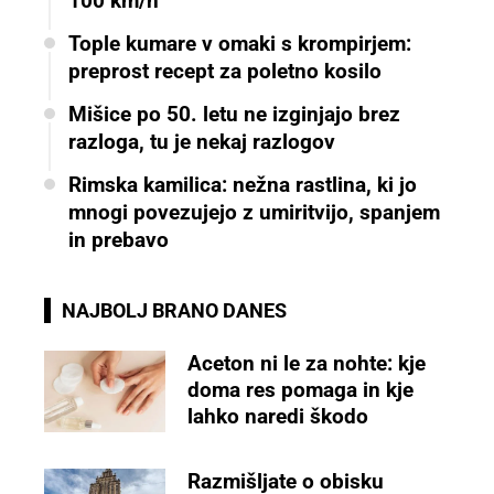
100 km/h
Tople kumare v omaki s krompirjem:
preprost recept za poletno kosilo
Mišice po 50. letu ne izginjajo brez
razloga, tu je nekaj razlogov
Rimska kamilica: nežna rastlina, ki jo
mnogi povezujejo z umiritvijo, spanjem
in prebavo
NAJBOLJ BRANO DANES
Aceton ni le za nohte: kje
doma res pomaga in kje
lahko naredi škodo
Razmišljate o obisku