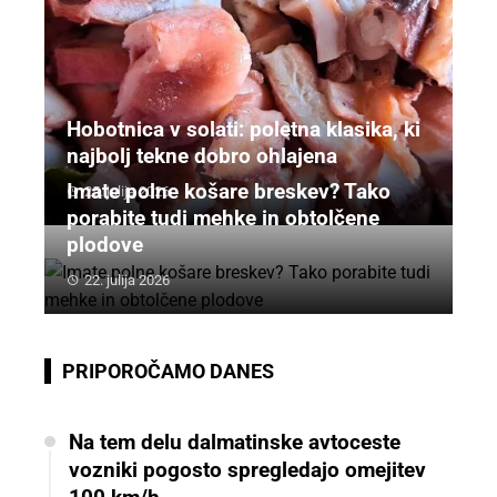
Hobotnica v solati: poletna klasika, ki
najbolj tekne dobro ohlajena
Imate polne košare breskev? Tako
25. julija 2026
porabite tudi mehke in obtolčene
plodove
22. julija 2026
PRIPOROČAMO DANES
Na tem delu dalmatinske avtoceste
vozniki pogosto spregledajo omejitev