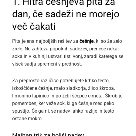
1. Hitra češnjeva pita za
dan, če sadeži ne morejo
več čakati
Pita je ena najboljših rešitev za
češnje
, ki so že zelo
zrele. Ne zahteva popolnih sadežev, prenese nekaj
soka in v kuhinji ustvari tisti vonj, zaradi katerega se
višek sadja spremeni v prednost.
Za preprosto različico potrebujete krhko testo,
izkoščičene češnje, malo sladkorja, žlico škroba,
limonino lupinico in po želji ščepec cimeta. Škrob je
pomemben, ker veže sok, ki ga češnje med peko
spustijo. Če ga ni, se nadev lahko razlije in testo
ostane mokro.
Majhen trik za boljši nadev