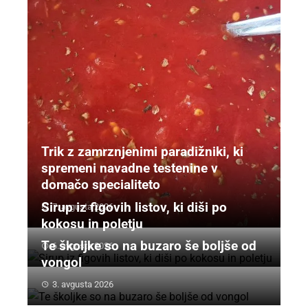
Trik z zamrznjenimi paradižniki, ki
spremeni navadne testenine v
domačo specialiteto
Sirup iz figovih listov, ki diši po
7. avgusta 2026
kokosu in poletju
Te školjke so na buzaro še boljše od
6. avgusta 2026
vongol
3. avgusta 2026