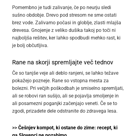
Pomembno je tudi zalivanje, če po neurju sledi
sušno obdobje. Drevo pod stresom ne sme ostati
brez vode. Zalivamo počasi in globlje, zlasti mlajša
drevesa. Gnojenje z veliko dušika takoj po toči ni
najboljša rešitev, ker lahko spodbudi mehko rast, ki
je bolj občutljiva.
Rane na skorji spremljajte več tednov
Če so tanjše veje ali deblo ranjeni, se lahko težave
pokažejo pozneje. Rane so vstopna mesta za
bolezni. Pri večjih poškodbah je smiselno spremljati,
ali se robovi ran sušijo, ali se pojavlja smoljenje in
ali posamezni poganjki začenjajo veneti. Če se to
zgodi, prizadete dele odstranite do zdravega lesa.
>>
Češnjev kompot, ki ostane do zime: recept, ki
ga Slovenci ne pozabimo