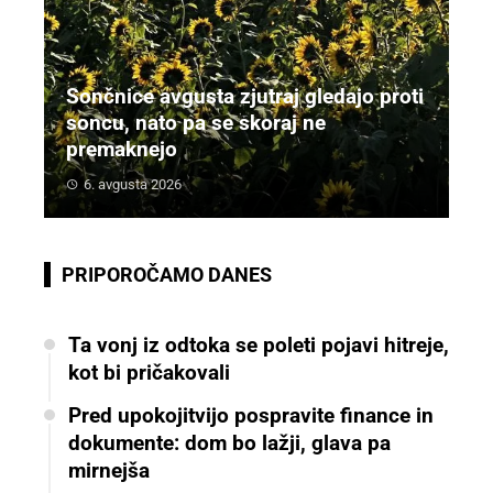
Sončnice avgusta zjutraj gledajo proti
soncu, nato pa se skoraj ne
premaknejo
6. avgusta 2026
PRIPOROČAMO DANES
Ta vonj iz odtoka se poleti pojavi hitreje,
kot bi pričakovali
Pred upokojitvijo pospravite finance in
dokumente: dom bo lažji, glava pa
mirnejša