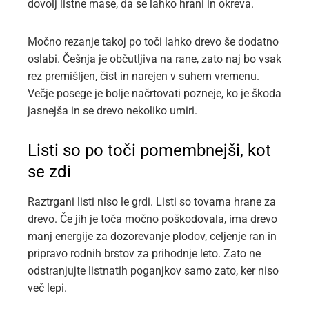
dovolj listne mase, da se lahko hrani in okreva.
Močno rezanje takoj po toči lahko drevo še dodatno
oslabi. Češnja je občutljiva na rane, zato naj bo vsak
rez premišljen, čist in narejen v suhem vremenu.
Večje posege je bolje načrtovati pozneje, ko je škoda
jasnejša in se drevo nekoliko umiri.
Listi so po toči pomembnejši, kot
se zdi
Raztrgani listi niso le grdi. Listi so tovarna hrane za
drevo. Če jih je toča močno poškodovala, ima drevo
manj energije za dozorevanje plodov, celjenje ran in
pripravo rodnih brstov za prihodnje leto. Zato ne
odstranjujte listnatih poganjkov samo zato, ker niso
več lepi.