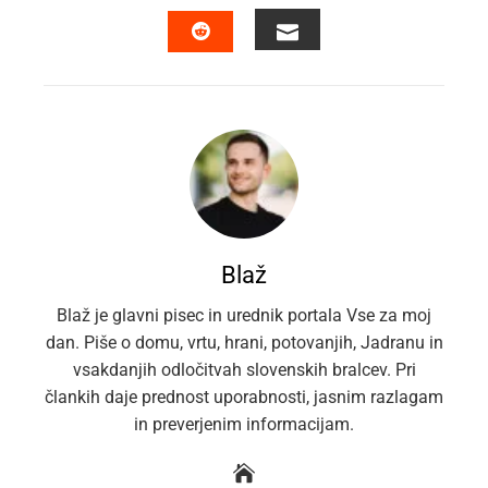
FACEBOOK
TWITTER
LINKEDIN
PINTEREST
EMAIL
STUMBLEUPON
Blaž
Blaž je glavni pisec in urednik portala Vse za moj
dan. Piše o domu, vrtu, hrani, potovanjih, Jadranu in
vsakdanjih odločitvah slovenskih bralcev. Pri
člankih daje prednost uporabnosti, jasnim razlagam
in preverjenim informacijam.