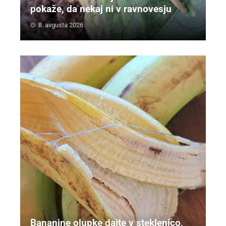
pokaže, da nekaj ni v ravnovesju
8. avgusta 2026
Bananine olupke dajte v steklenico,