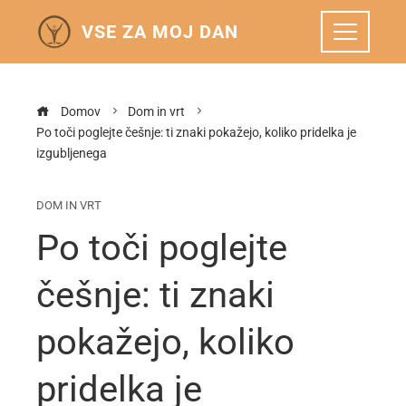
VSE ZA MOJ DAN
Domov
Dom in vrt
Po toči poglejte češnje: ti znaki pokažejo, koliko pridelka je
izgubljenega
DOM IN VRT
Po toči poglejte
češnje: ti znaki
pokažejo, koliko
pridelka je