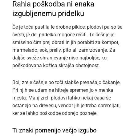
Rahla poškodba ni enaka
izgubljenemu pridelku
Če je toča pustila le drobne pikice, plodovi pa so še
čvrsti, je del pridelka mogoče rešiti. Te češnje je
smiselno čim prej obrati in jih porabiti za kompot,
marmelado, sok, preliv, pito ali zamrzovanje. Za
daljše sveže shranjevanje niso najboljše, ker
poškodovana kožica skrajša obstojnost.
Bolj zrele češnje po toči slabše prenašajo čakanje.
Pri njih se udarnine hitreje spremenijo v mehka
mesta. Manj zreli plodovi lahko nekaj časa še
ostanejo na drevesu, vendar jih je treba spremljati,
ker se lahko poškodbe odprejo pozneje.
Ti znaki pomenijo večjo izgubo