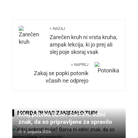
< NAZAJ
Zarečen kruh ni vrsta kruha,
ampak lekcija, ki jo prej ali
slej poje skoraj vsak
> NAPREJ
Zakaj se popki potonik
včasih ne odprejo
MORDA BI VAS ZANIMALO TUDI
Kdaj pobrati buče? Barva ni edini
znak, da so pripravljene za spravilo
9. avgusta 2026