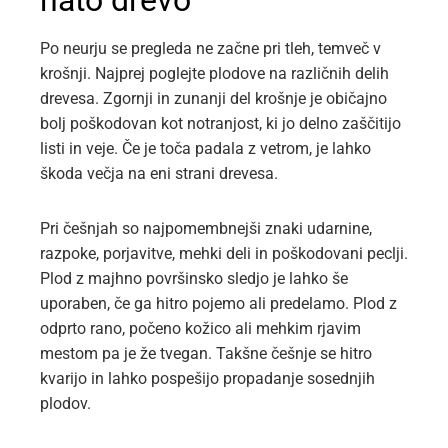
nato drevo
Po neurju se pregleda ne začne pri tleh, temveč v
krošnji. Najprej poglejte plodove na različnih delih
drevesa. Zgornji in zunanji del krošnje je običajno
bolj poškodovan kot notranjost, ki jo delno zaščitijo
listi in veje. Če je toča padala z vetrom, je lahko
škoda večja na eni strani drevesa.
Pri češnjah so najpomembnejši znaki udarnine,
razpoke, porjavitve, mehki deli in poškodovani peclji.
Plod z majhno površinsko sledjo je lahko še
uporaben, če ga hitro pojemo ali predelamo. Plod z
odprto rano, počeno kožico ali mehkim rjavim
mestom pa je že tvegan. Takšne češnje se hitro
kvarijo in lahko pospešijo propadanje sosednjih
plodov.