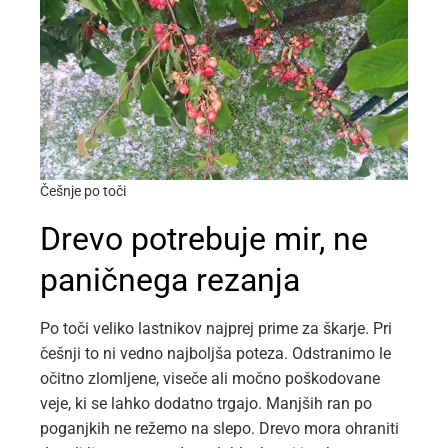
Češnje po toči
Drevo potrebuje mir, ne
paničnega rezanja
Po toči veliko lastnikov najprej prime za škarje. Pri
češnji to ni vedno najboljša poteza. Odstranimo le
očitno zlomljene, viseče ali močno poškodovane
veje, ki se lahko dodatno trgajo. Manjših ran po
poganjkih ne režemo na slepo. Drevo mora ohraniti