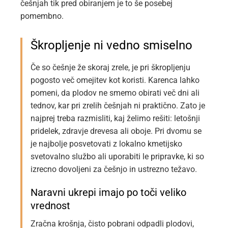
češnjah tik pred obiranjem je to še posebej
pomembno.
Škropljenje ni vedno smiselno
Če so češnje že skoraj zrele, je pri škropljenju
pogosto več omejitev kot koristi. Karenca lahko
pomeni, da plodov ne smemo obirati več dni ali
tednov, kar pri zrelih češnjah ni praktično. Zato je
najprej treba razmisliti, kaj želimo rešiti: letošnji
pridelek, zdravje drevesa ali oboje. Pri dvomu se
je najbolje posvetovati z lokalno kmetijsko
svetovalno službo ali uporabiti le pripravke, ki so
izrecno dovoljeni za češnjo in ustrezno težavo.
Naravni ukrepi imajo po toči veliko
vrednost
Zračna krošnja, čisto pobrani odpadli plodovi,