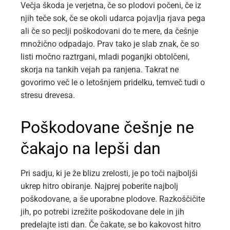
Večja škoda je verjetna, če so plodovi počeni, če iz
njih teče sok, če se okoli udarca pojavlja rjava pega
ali če so peclji poškodovani do te mere, da češnje
množično odpadajo. Prav tako je slab znak, če so
listi močno raztrgani, mladi poganjki obtolčeni,
skorja na tankih vejah pa ranjena. Takrat ne
govorimo več le o letošnjem pridelku, temveč tudi o
stresu drevesa.
Poškodovane češnje ne
čakajo na lepši dan
Pri sadju, ki je že blizu zrelosti, je po toči najboljši
ukrep hitro obiranje. Najprej poberite najbolj
poškodovane, a še uporabne plodove. Razkoščičite
jih, po potrebi izrežite poškodovane dele in jih
predelajte isti dan. Če čakate, se bo kakovost hitro