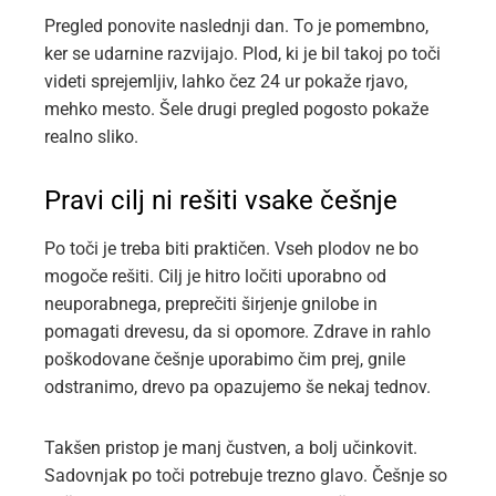
Pregled ponovite naslednji dan. To je pomembno,
ker se udarnine razvijajo. Plod, ki je bil takoj po toči
videti sprejemljiv, lahko čez 24 ur pokaže rjavo,
mehko mesto. Šele drugi pregled pogosto pokaže
realno sliko.
Pravi cilj ni rešiti vsake češnje
Po toči je treba biti praktičen. Vseh plodov ne bo
mogoče rešiti. Cilj je hitro ločiti uporabno od
neuporabnega, preprečiti širjenje gnilobe in
pomagati drevesu, da si opomore. Zdrave in rahlo
poškodovane češnje uporabimo čim prej, gnile
odstranimo, drevo pa opazujemo še nekaj tednov.
Takšen pristop je manj čustven, a bolj učinkovit.
Sadovnjak po toči potrebuje trezno glavo. Češnje so