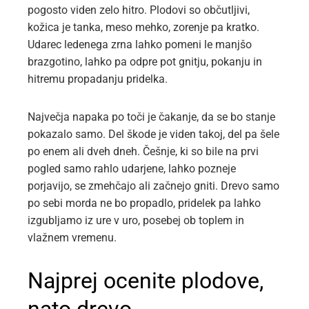
pogosto viden zelo hitro. Plodovi so občutljivi,
kožica je tanka, meso mehko, zorenje pa kratko.
Udarec ledenega zrna lahko pomeni le manjšo
brazgotino, lahko pa odpre pot gnitju, pokanju in
hitremu propadanju pridelka.
Največja napaka po toči je čakanje, da se bo stanje
pokazalo samo. Del škode je viden takoj, del pa šele
po enem ali dveh dneh. Češnje, ki so bile na prvi
pogled samo rahlo udarjene, lahko pozneje
porjavijo, se zmehčajo ali začnejo gniti. Drevo samo
po sebi morda ne bo propadlo, pridelek pa lahko
izgubljamo iz ure v uro, posebej ob toplem in
vlažnem vremenu.
Najprej ocenite plodove,