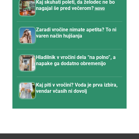
Kaj skuhati poleti, da želodec ne bo
nagajal še pred večerom?
Zaradi vročine nimate apetita? To ni
varen način hujšanja
Hladilnik v vročini dela “na polno”, a
napake ga dodatno obremenijo
Kaj piti v vročini? Voda je prva izbira,
vendar včasih ni dovolj