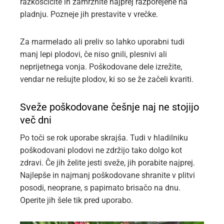
razkoščičite in zamrznite najprej razporejene na
pladnju. Pozneje jih prestavite v vrečke.
Za marmelado ali preliv so lahko uporabni tudi
manj lepi plodovi, če niso gnili, plesnivi ali
neprijetnega vonja. Poškodovane dele izrežite,
vendar ne rešujte plodov, ki so se že začeli kvariti.
Sveže poškodovane češnje naj ne stojijo
več dni
Po toči se rok uporabe skrajša. Tudi v hladilniku
poškodovani plodovi ne zdržijo tako dolgo kot
zdravi. Če jih želite jesti sveže, jih porabite najprej.
Najlepše in najmanj poškodovane shranite v plitvi
posodi, neoprane, s papirnato brisačo na dnu.
Operite jih šele tik pred uporabo.