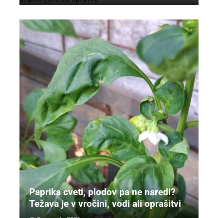
Paprika cveti, plodov pa ne naredi?
Težava je v vročini, vodi ali oprašitvi