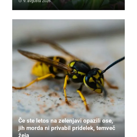
9. avgusta 2026
Če ste letos na zelenjavi opazili ose,
jih morda ni privabil pridelek, temveč
žeja