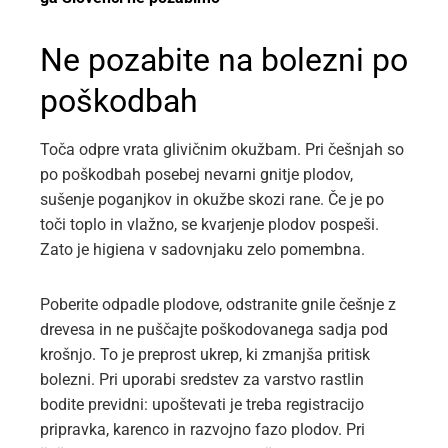
Ne pozabite na bolezni po
poškodbah
Toča odpre vrata glivičnim okužbam. Pri češnjah so
po poškodbah posebej nevarni gnitje plodov,
sušenje poganjkov in okužbe skozi rane. Če je po
toči toplo in vlažno, se kvarjenje plodov pospeši.
Zato je higiena v sadovnjaku zelo pomembna.
Poberite odpadle plodove, odstranite gnile češnje z
drevesa in ne puščajte poškodovanega sadja pod
krošnjo. To je preprost ukrep, ki zmanjša pritisk
bolezni. Pri uporabi sredstev za varstvo rastlin
bodite previdni: upoštevati je treba registracijo
pripravka, karenco in razvojno fazo plodov. Pri