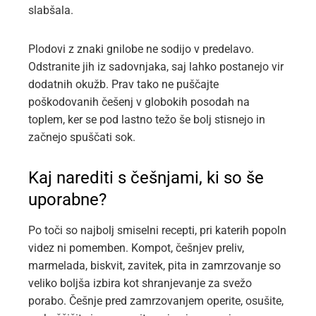
slabšala.
Plodovi z znaki gnilobe ne sodijo v predelavo.
Odstranite jih iz sadovnjaka, saj lahko postanejo vir
dodatnih okužb. Prav tako ne puščajte
poškodovanih češenj v globokih posodah na
toplem, ker se pod lastno težo še bolj stisnejo in
začnejo spuščati sok.
Kaj narediti s češnjami, ki so še
uporabne?
Po toči so najbolj smiselni recepti, pri katerih popoln
videz ni pomemben. Kompot, češnjev preliv,
marmelada, biskvit, zavitek, pita in zamrzovanje so
veliko boljša izbira kot shranjevanje za svežo
porabo. Češnje pred zamrzovanjem operite, osušite,