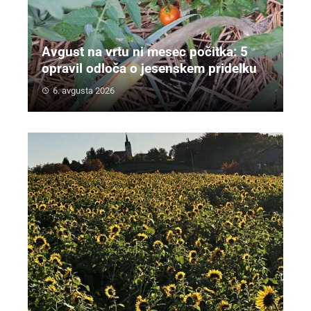
Avgust na vrtu ni mesec počitka: 5
opravil odloča o jesenskem pridelku
6. avgusta 2026