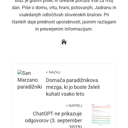
Blaž je glavni pisec in urednik portala Vse za moj
dan. Piše o domu, vrtu, hrani, potovanjih, Jadranu in
vsakdanjih odločitvah slovenskih bralcev. Pri
člankih daje prednost uporabnosti, jasnim razlagam
in preverjenim informacijam.
< NAZAJ
Domača paradižnikova
mezga, ki jo boste želeli
kuhati vsako leto
> NAPREJ
ChatGPT ne prikazuje
odgovorov (3. september
2025)