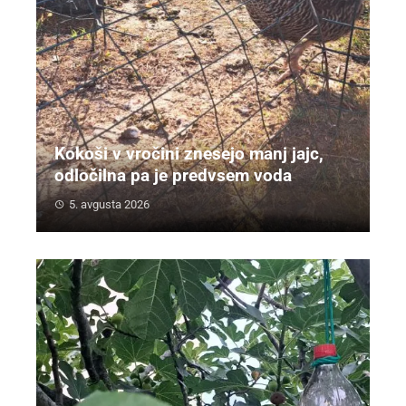
Kokoši v vročini znesejo manj jajc,
odločilna pa je predvsem voda
5. avgusta 2026