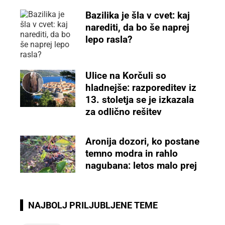
Bazilika je šla v cvet: kaj
narediti, da bo še naprej
lepo rasla?
Ulice na Korčuli so
hladnejše: razporeditev iz
13. stoletja se je izkazala
za odlično rešitev
Aronija dozori, ko postane
temno modra in rahlo
nagubana: letos malo prej
NAJBOLJ PRILJUBLJENE TEME