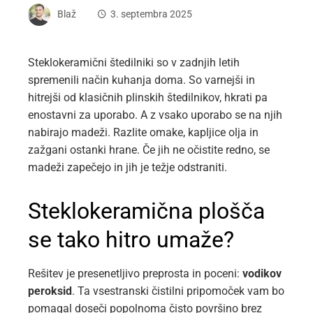
Blaž
3. septembra 2025
Steklokeramični štedilniki so v zadnjih letih
spremenili način kuhanja doma. So varnejši in
hitrejši od klasičnih plinskih štedilnikov, hkrati pa
enostavni za uporabo. A z vsako uporabo se na njih
nabirajo madeži. Razlite omake, kapljice olja in
zažgani ostanki hrane. Če jih ne očistite redno, se
madeži zapečejo in jih je težje odstraniti.
Steklokeramična plošča
se tako hitro umaže?
Rešitev je presenetljivo preprosta in poceni:
vodikov
peroksid
. Ta vsestranski čistilni pripomoček vam bo
pomagal doseči popolnoma čisto površino brez