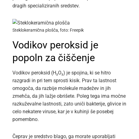
dragih specializiranih sredstev.
Steklokeramična plošča, foto: Freepik
Vodikov peroksid je
popoln za čiščenje
Vodikov peroksid (H₂O₂) je spojina, ki se hitro
razgradi in pri tem sprosti kisik. Prav ta lastnost
omogoča, da razbije molekule madežev in jih
zmehča, da jih lažje obrišete. Poleg tega ima močne
razkuževalne lastnosti, zato uniči bakterije, glivice in
celo nekatere viruse, kar je v kuhinji še posebej
pomembno.
Čeprav je sredstvo blago, ga morate uporabljati