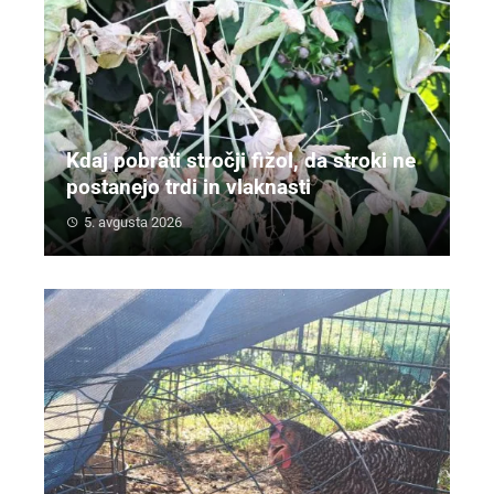
Kdaj pobrati stročji fižol, da stroki ne
postanejo trdi in vlaknasti
5. avgusta 2026