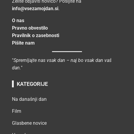
Želite objaviti novico? Pošljite na
info@vsezamojdan.si
.
O nas
Pravno obvestilo
Pravilnik o zasebnosti
Pišite nam
"
Spremljajte nas vsak dan – naj bo vsak dan vaš
dan.
"
KATEGORIJE
Na današnji dan
Film
Glasbene novice