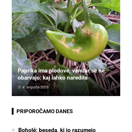
Paprika ima plodove, vendar se ne
obarvajo: kaj lahko naredite
4. avgusta 2026
PRIPOROČAMO DANES
Boholé: beseda, ki jo razumejo