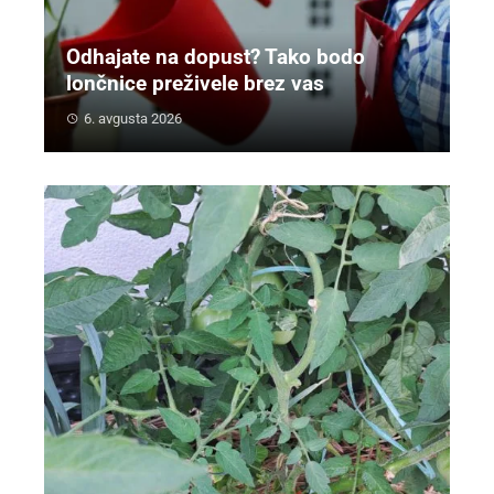
Odhajate na dopust? Tako bodo
lončnice preživele brez vas
6. avgusta 2026