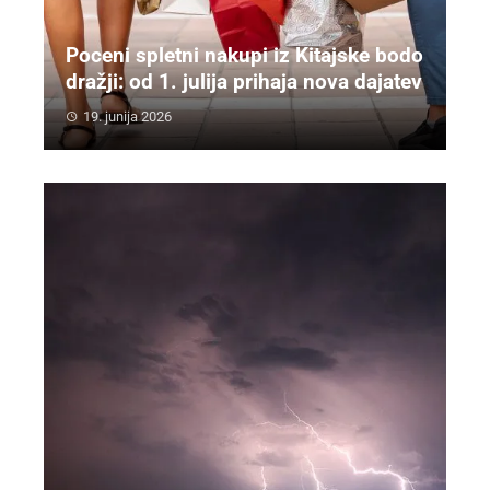
Poceni spletni nakupi iz Kitajske bodo
dražji: od 1. julija prihaja nova dajatev
19. junija 2026