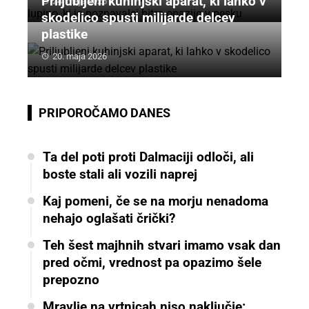
Priljubljeni kuhinjski aparat, ki lahko v
24. maja 2026
skodelico spusti milijarde delcev
plastike
20. maja 2026
PRIPOROČAMO DANES
Ta del poti proti Dalmaciji odloči, ali
boste stali ali vozili naprej
Kaj pomeni, če se na morju nenadoma
nehajo oglašati črički?
Teh šest majhnih stvari imamo vsak dan
pred očmi, vrednost pa opazimo šele
prepozno
Mravlje na vrtnicah niso naključje: