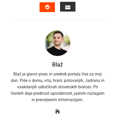
FACEBOOK
TWITTER
LINKEDIN
PINTEREST
EMAIL
STUMBLEUPON
Blaž
Blaž je glavni pisec in urednik portala Vse za moj
dan. Piše o domu, vrtu, hrani, potovanjih, Jadranu in
vsakdanjih odločitvah slovenskih bralcev. Pri
člankih daje prednost uporabnosti, jasnim razlagam
in preverjenim informacijam.