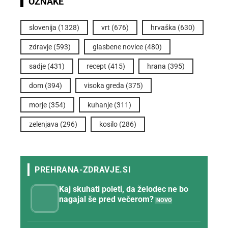
OZNAKE
slovenija
(1328)
vrt
(676)
hrvaška
(630)
zdravje
(593)
glasbene novice
(480)
sadje
(431)
recept
(415)
hrana
(395)
dom
(394)
visoka greda
(375)
morje
(354)
kuhanje
(311)
zelenjava
(296)
kosilo
(286)
Kaj skuhati poleti, da želodec ne bo
nagajal še pred večerom?