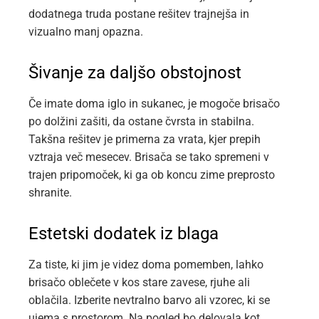
dodatnega truda postane rešitev trajnejša in
vizualno manj opazna.
Šivanje za daljšo obstojnost
Če imate doma iglo in sukanec, je mogoče brisačo
po dolžini zašiti, da ostane čvrsta in stabilna.
Takšna rešitev je primerna za vrata, kjer prepih
vztraja več mesecev. Brisača se tako spremeni v
trajen pripomoček, ki ga ob koncu zime preprosto
shranite.
Estetski dodatek iz blaga
Za tiste, ki jim je videz doma pomemben, lahko
brisačo oblečete v kos stare zavese, rjuhe ali
oblačila. Izberite nevtralno barvo ali vzorec, ki se
ujema s prostorom. Na pogled bo delovala kot