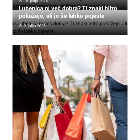
18. julija 2026
Lubenica ni več dobra? Ti znaki hitro
pokažejo, ali jo še lahko pojeste
2. julija 2026