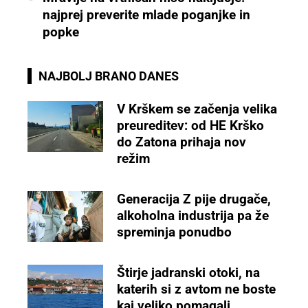
najprej preverite mlade poganjke in
popke
NAJBOLJ BRANO DANES
V Krškem se začenja velika
preureditev: od HE Krško
do Zatona prihaja nov
režim
Generacija Z pije drugače,
alkoholna industrija pa že
spreminja ponudbo
Štirje jadranski otoki, na
katerih si z avtom ne boste
kaj veliko pomagali