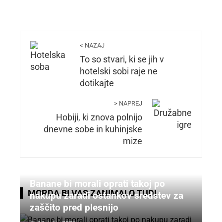
< NAZAJ
To so stvari, ki se jih v
hotelski sobi raje ne
dotikajte
> NAPREJ
Hobiji, ki znova polnijo
dnevne sobe in kuhinjske
mize
Banane bi morali oprati takoj po
MORDA BI VAS ZANIMALO TUDI
nakupu zaradi ostankov sredstev za
zaščito pred plesnijo