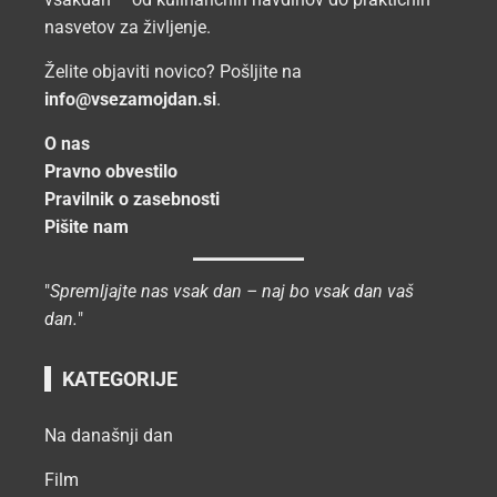
nasvetov za življenje.
Želite objaviti novico? Pošljite na
info@vsezamojdan.si
.
O nas
Pravno obvestilo
Pravilnik o zasebnosti
Pišite nam
"
Spremljajte nas vsak dan – naj bo vsak dan vaš
dan.
"
KATEGORIJE
Na današnji dan
Film