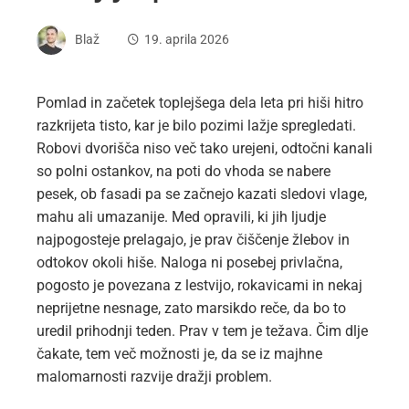
Blaž
19. aprila 2026
Pomlad in začetek toplejšega dela leta pri hiši hitro
razkrijeta tisto, kar je bilo pozimi lažje spregledati.
Robovi dvorišča niso več tako urejeni, odtočni kanali
so polni ostankov, na poti do vhoda se nabere
pesek, ob fasadi pa se začnejo kazati sledovi vlage,
mahu ali umazanije. Med opravili, ki jih ljudje
najpogosteje prelagajo, je prav čiščenje žlebov in
odtokov okoli hiše. Naloga ni posebej privlačna,
pogosto je povezana z lestvijo, rokavicami in nekaj
neprijetne nesnage, zato marsikdo reče, da bo to
uredil prihodnji teden. Prav v tem je težava. Čim dlje
čakate, tem več možnosti je, da se iz majhne
malomarnosti razvije dražji problem.