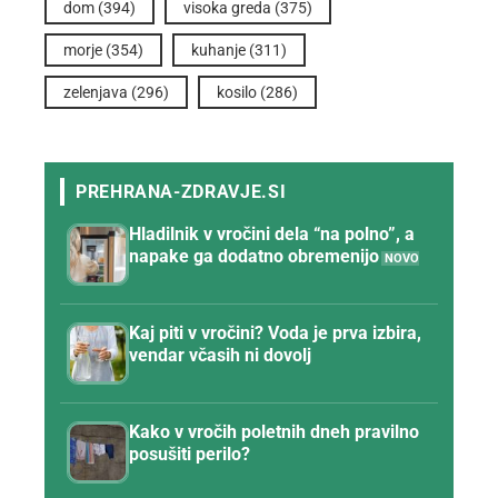
dom
(394)
visoka greda
(375)
morje
(354)
kuhanje
(311)
zelenjava
(296)
kosilo
(286)
Hladilnik v vročini dela “na polno”, a
napake ga dodatno obremenijo
Kaj piti v vročini? Voda je prva izbira,
vendar včasih ni dovolj
Kako v vročih poletnih dneh pravilno
posušiti perilo?