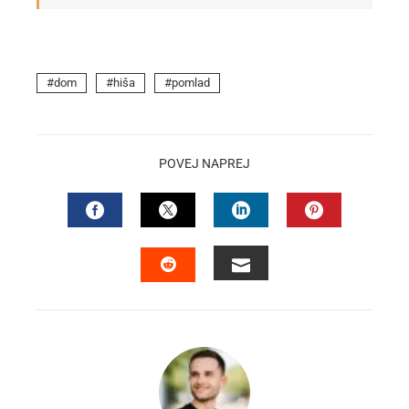
dom
hiša
pomlad
POVEJ NAPREJ
FACEBOOK
TWITTER
LINKEDIN
PINTEREST
EMAIL
STUMBLEUPON