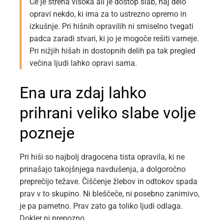
Če je streha visoka ali je dostop slab, naj delo
opravi nekdo, ki ima za to ustrezno opremo in
izkušnje. Pri hišnih opravilih ni smiselno tvegati
padca zaradi stvari, ki jo je mogoče rešiti varneje.
Pri nižjih hišah in dostopnih delih pa tak pregled
večina ljudi lahko opravi sama.
Ena ura zdaj lahko
prihrani veliko slabe volje
pozneje
Pri hiši so najbolj dragocena tista opravila, ki ne
prinašajo takojšnjega navdušenja, a dolgoročno
preprečijo težave. Čiščenje žlebov in odtokov spada
prav v to skupino. Ni bleščeče, ni posebno zanimivo,
je pa pametno. Prav zato ga toliko ljudi odlaga.
Dokler ni prepozno.