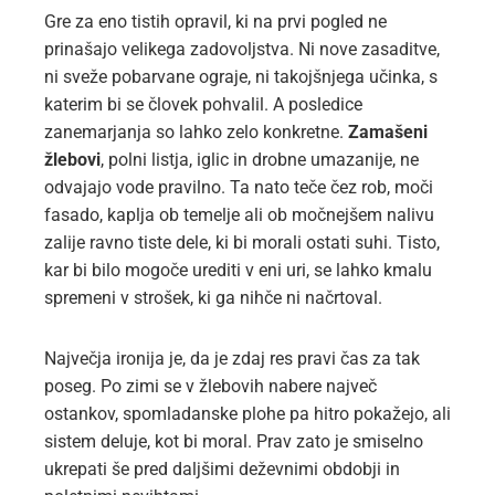
Gre za eno tistih opravil, ki na prvi pogled ne
prinašajo velikega zadovoljstva. Ni nove zasaditve,
ni sveže pobarvane ograje, ni takojšnjega učinka, s
katerim bi se človek pohvalil. A posledice
zanemarjanja so lahko zelo konkretne.
Zamašeni
žlebovi
, polni listja, iglic in drobne umazanije, ne
odvajajo vode pravilno. Ta nato teče čez rob, moči
fasado, kaplja ob temelje ali ob močnejšem nalivu
zalije ravno tiste dele, ki bi morali ostati suhi. Tisto,
kar bi bilo mogoče urediti v eni uri, se lahko kmalu
spremeni v strošek, ki ga nihče ni načrtoval.
Največja ironija je, da je zdaj res pravi čas za tak
poseg. Po zimi se v žlebovih nabere največ
ostankov, spomladanske plohe pa hitro pokažejo, ali
sistem deluje, kot bi moral. Prav zato je smiselno
ukrepati še pred daljšimi deževnimi obdobji in