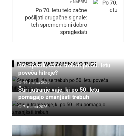
> NAPREJ
Po 70. letu telo začne
pošiljati drugačne signale:
teh sprememb ni dobro
spregledati
MORDA BI VAS ZANIMALO TUDI
Ste opazili, da se trebuh po 50. letu
poveča hitreje?
14. marca 2026
Štiri jutranje vaje, ki po 50. letu
pomagajo zmanjšati trebuh
7. marca 2026