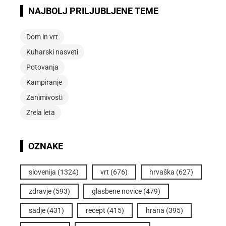
NAJBOLJ PRILJUBLJENE TEME
Dom in vrt
Kuharski nasveti
Potovanja
Kampiranje
Zanimivosti
Zrela leta
OZNAKE
slovenija
(1324)
vrt
(676)
hrvaška
(627)
zdravje
(593)
glasbene novice
(479)
sadje
(431)
recept
(415)
hrana
(395)