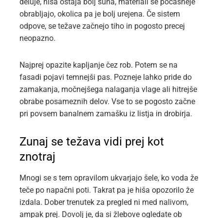
deluje, hiša ostaja bolj suha, materiali se počasneje
obrabljajo, okolica pa je bolj urejena. Če sistem
odpove, se težave začnejo tiho in pogosto precej
neopazno.
Najprej opazite kapljanje čez rob. Potem se na
fasadi pojavi temnejši pas. Pozneje lahko pride do
zamakanja, močnejšega nalaganja vlage ali hitrejše
obrabe posameznih delov. Vse to se pogosto začne
pri povsem banalnem zamašku iz listja in drobirja.
Zunaj se težava vidi prej kot
znotraj
Mnogi se s tem opravilom ukvarjajo šele, ko voda že
teče po napačni poti. Takrat pa je hiša opozorilo že
izdala. Dober trenutek za pregled ni med nalivom,
ampak prej. Dovolj je, da si žlebove ogledate ob