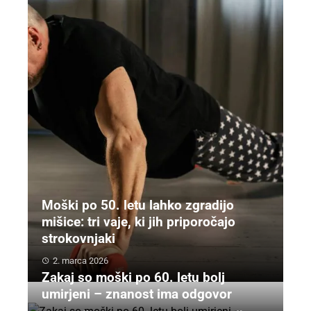
Moški po 50. letu lahko zgradijo
mišice: tri vaje, ki jih priporočajo
strokovnjaki
2. marca 2026
Zakaj so moški po 60. letu bolj
umirjeni – znanost ima odgovor