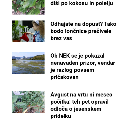
diši po kokosu in poletju
Odhajate na dopust? Tako
bodo lončnice preživele
brez vas
Ob NEK se je pokazal
nenavaden prizor, vendar
je razlog povsem
pričakovan
Avgust na vrtu ni mesec
počitka: teh pet opravil
odloča o jesenskem
pridelku