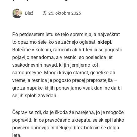
Blaž
25. oktobra 2025
Po petdesetem letu se telo spreminja, a največkrat
to opazimo šele, ko se začnejo oglašati
sklepi
.
Bolečine v kolenih, ramenih ali hrbtenici se pogosto
pojavijo nenadoma, a v resnici so posledica let
vsakodnevnih navad, ki jih jemljemo kot
samoumevne. Mnogi krivijo starost, genetiko ali
vreme, a resnica je pogosto precej preprostejša –
gre za napake, ki jih ponavljamo vsak dan, ne da bi
se jih sploh zavedali.
Čeprav se zdi, da je škoda že narejena, jo je mogoče
popraviti. In če pravočasno ukrepate, se sklepi lahko
povsem obnovijo in delujejo brez bolečin še dolga
leta.