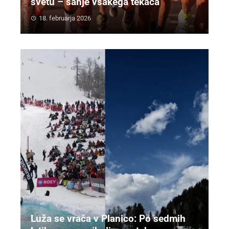
svetu – sanje vsakega tekača
18. februarja 2026
Luža se vrača v Planico: Po sedmih