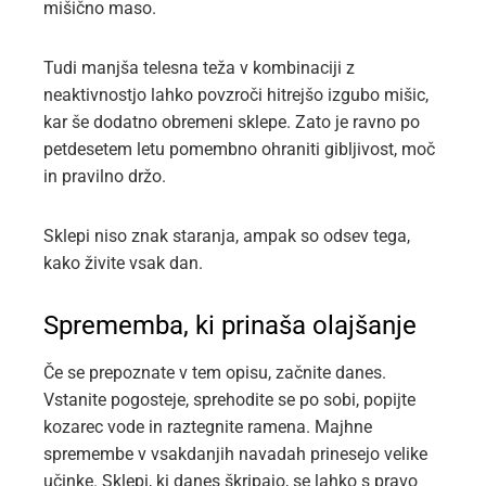
mišično maso.
Tudi manjša telesna teža v kombinaciji z
neaktivnostjo lahko povzroči hitrejšo izgubo mišic,
kar še dodatno obremeni sklepe. Zato je ravno po
petdesetem letu pomembno ohraniti gibljivost, moč
in pravilno držo.
Sklepi niso znak staranja, ampak so odsev tega,
kako živite vsak dan.
Sprememba, ki prinaša olajšanje
Če se prepoznate v tem opisu, začnite danes.
Vstanite pogosteje, sprehodite se po sobi, popijte
kozarec vode in raztegnite ramena. Majhne
spremembe v vsakdanjih navadah prinesejo velike
učinke. Sklepi, ki danes škripajo, se lahko s pravo