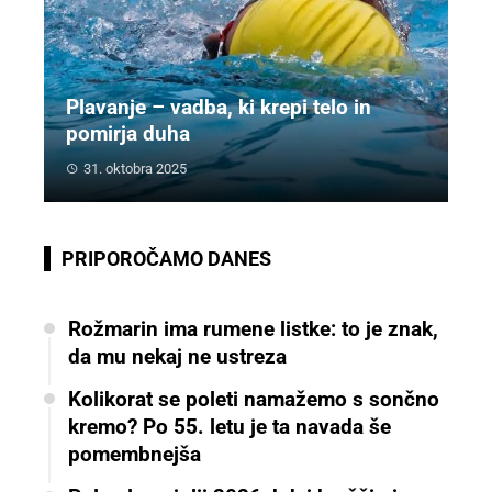
Plavanje – vadba, ki krepi telo in
pomirja duha
31. oktobra 2025
PRIPOROČAMO DANES
Rožmarin ima rumene listke: to je znak,
da mu nekaj ne ustreza
Kolikorat se poleti namažemo s sončno
kremo? Po 55. letu je ta navada še
pomembnejša