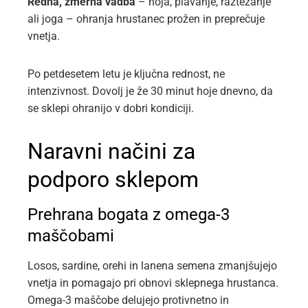
Redna, zmerna vadba
– hoja, plavanje, raztezanje
ali joga – ohranja hrustanec prožen in preprečuje
vnetja.
Po petdesetem letu je ključna rednost, ne
intenzivnost. Dovolj je že 30 minut hoje dnevno, da
se sklepi ohranijo v dobri kondiciji.
Naravni načini za
podporo sklepom
Prehrana bogata z omega-3
maščobami
Losos, sardine, orehi in lanena semena zmanjšujejo
vnetja in pomagajo pri obnovi sklepnega hrustanca.
Omega-3 maščobe delujejo protivnetno in