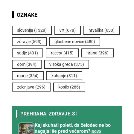
OZNAKE
slovenija
(1328)
vrt
(678)
hrvaška
(630)
zdravje
(593)
glasbene novice
(480)
sadje
(431)
recept
(415)
hrana
(396)
dom
(394)
visoka greda
(375)
morje
(354)
kuhanje
(311)
zelenjava
(296)
kosilo
(286)
Kaj skuhati poleti, da želodec ne bo
nagajal še pred večerom?