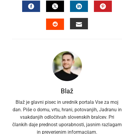
FACEBOOK
TWITTER
LINKEDIN
PINTEREST
EMAIL
STUMBLEUPON
Blaž
Blaž je glavni pisec in urednik portala Vse za moj
dan. Piše o domu, vrtu, hrani, potovanjih, Jadranu in
vsakdanjih odločitvah slovenskih bralcev. Pri
člankih daje prednost uporabnosti, jasnim razlagam
in preverjenim informacijam.