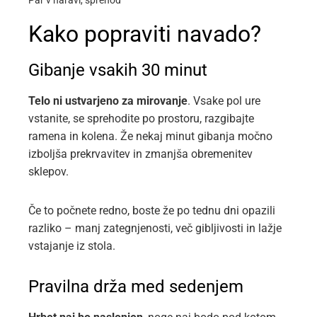
Par v naravi, sprehod
Kako popraviti navado?
Gibanje vsakih 30 minut
Telo ni ustvarjeno za mirovanje
. Vsake pol ure
vstanite, se sprehodite po prostoru, razgibajte
ramena in kolena. Že nekaj minut gibanja močno
izboljša prekrvavitev in zmanjša obremenitev
sklepov.
Če to počnete redno, boste že po tednu dni opazili
razliko – manj zategnjenosti, več gibljivosti in lažje
vstajanje iz stola.
Pravilna drža med sedenjem