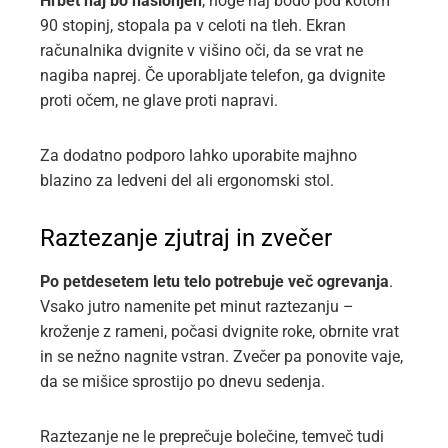
Hrbet naj bo naslonjen
, noge naj bodo pod kotom
90 stopinj, stopala pa v celoti na tleh. Ekran
računalnika dvignite v višino oči, da se vrat ne
nagiba naprej. Če uporabljate telefon, ga dvignite
proti očem, ne glave proti napravi.
Za dodatno podporo lahko uporabite majhno
blazino za ledveni del ali ergonomski stol.
Raztezanje zjutraj in zvečer
Po petdesetem letu telo potrebuje več ogrevanja
.
Vsako jutro namenite pet minut raztezanju –
kroženje z rameni, počasi dvignite roke, obrnite vrat
in se nežno nagnite vstran. Zvečer pa ponovite vaje,
da se mišice sprostijo po dnevu sedenja.
Raztezanje ne le preprečuje bolečine, temveč tudi