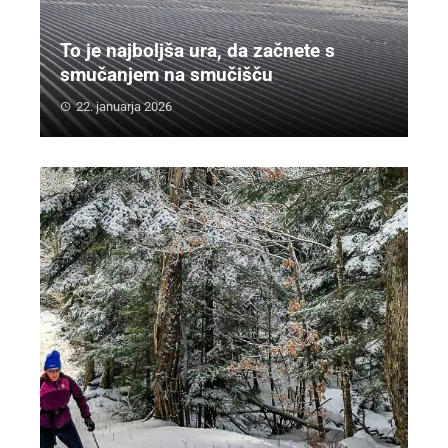
To je najboljša ura, da začnete s
smučanjem na smučišču
22. januarja 2026