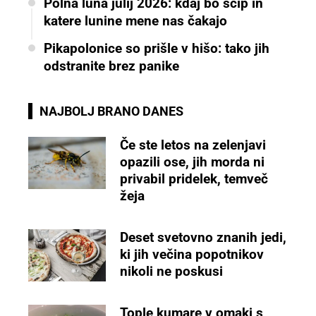
Polna luna julij 2026: kdaj bo ščip in
katere lunine mene nas čakajo
Pikapolonice so prišle v hišo: tako jih
odstranite brez panike
NAJBOLJ BRANO DANES
Če ste letos na zelenjavi
opazili ose, jih morda ni
privabil pridelek, temveč
žeja
Deset svetovno znanih jedi,
ki jih večina popotnikov
nikoli ne poskusi
Tople kumare v omaki s