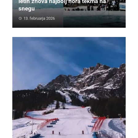
letih znova najbolj nora tekma na
snegu
13. februarja 2026