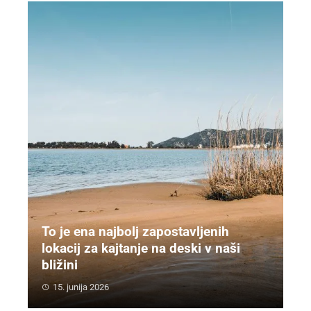
To je ena najbolj zapostavljenih
lokacij za kajtanje na deski v naši
bližini
15. junija 2026