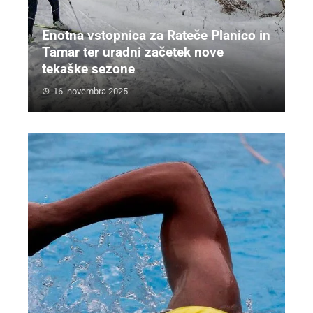
Enotna vstopnica za Rateče Planico in
Tamar ter uradni začetek nove
tekaške sezone
16. novembra 2025