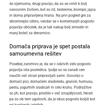
še izjemoma, drugi pravijo, da so se vrnili k bolj
osnovnim živilom, kot so riž, testenine, krompir, jajca
in doma pripravljena hrana. Na prvi pogled gre za
skromnejšo izbiro, vendar se v komentarjih pogosto
pojavlja občutek, da je tak nakup bolj smiseln in
manj boleč za denarnico.
Domača priprava je spet postala
samoumevna rešitev
Posebej zanimivo je, da se v odzivih zelo pogosto
pojavlja ista posledica: ljudje so se zaradi cen
naučili več stvari pripravljati sami. Govorijo o
domači pici, domačem sladoledu, granoli, humusu,
pestu, jogurtnih sladicah in celo kruhu. Podražitve
so jih, kot pravijo, prisilile v več iznajdljivosti, hkrati
pa so ob tem ugotovili, da je okus pogosto boljši kot
pri kupljenih izdelkih.