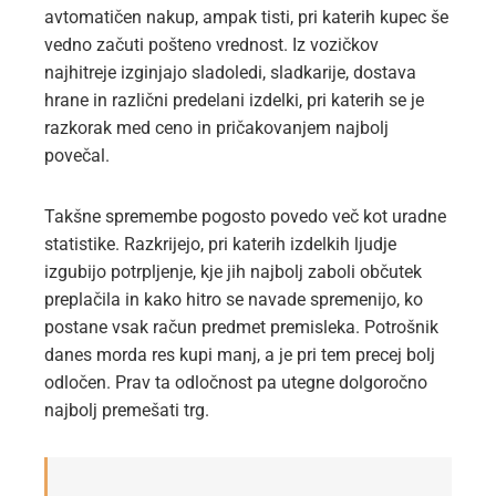
avtomatičen nakup, ampak tisti, pri katerih kupec še
vedno začuti pošteno vrednost. Iz vozičkov
najhitreje izginjajo sladoledi, sladkarije, dostava
hrane in različni predelani izdelki, pri katerih se je
razkorak med ceno in pričakovanjem najbolj
povečal.
Takšne spremembe pogosto povedo več kot uradne
statistike. Razkrijejo, pri katerih izdelkih ljudje
izgubijo potrpljenje, kje jih najbolj zaboli občutek
preplačila in kako hitro se navade spremenijo, ko
postane vsak račun predmet premisleka. Potrošnik
danes morda res kupi manj, a je pri tem precej bolj
odločen. Prav ta odločnost pa utegne dolgoročno
najbolj premešati trg.