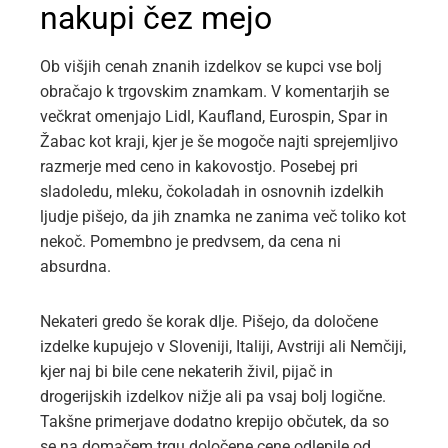
nakupi čez mejo
Ob višjih cenah znanih izdelkov se kupci vse bolj
obračajo k trgovskim znamkam. V komentarjih se
večkrat omenjajo Lidl, Kaufland, Eurospin, Spar in
Žabac kot kraji, kjer je še mogoče najti sprejemljivo
razmerje med ceno in kakovostjo. Posebej pri
sladoledu, mleku, čokoladah in osnovnih izdelkih
ljudje pišejo, da jih znamka ne zanima več toliko kot
nekoč. Pomembno je predvsem, da cena ni
absurdna.
Nekateri gredo še korak dlje. Pišejo, da določene
izdelke kupujejo v Sloveniji, Italiji, Avstriji ali Nemčiji,
kjer naj bi bile cene nekaterih živil, pijač in
drogerijskih izdelkov nižje ali pa vsaj bolj logične.
Takšne primerjave dodatno krepijo občutek, da so
se na domačem trgu določene cene odlepile od