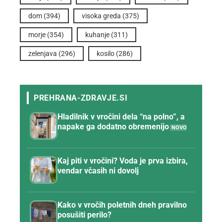
dom
(394)
visoka greda
(375)
morje
(354)
kuhanje
(311)
zelenjava
(296)
kosilo
(286)
Hladilnik v vročini dela “na polno”, a
napake ga dodatno obremenijo
Kaj piti v vročini? Voda je prva izbira,
vendar včasih ni dovolj
Kako v vročih poletnih dneh pravilno
posušiti perilo?