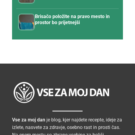
Brisačo položite na pravo mesto in
prostor bo prijetnejši
Vse za moj dan
je blog, kjer najdete recepte, ideje za
izlete, nasvete za zdravje, osebno rast in prosti čas.
Na enem mestu so zbrane vsebine za boljši