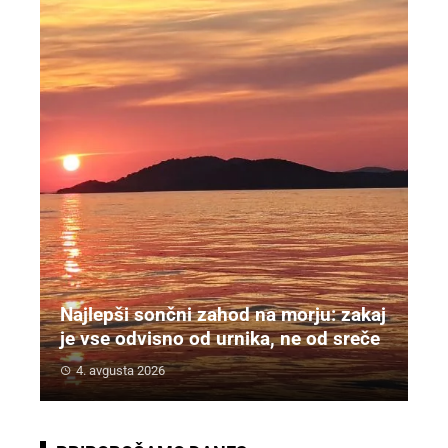
Najlepši sončni zahod na morju: zakaj
je vse odvisno od urnika, ne od sreče
4. avgusta 2026