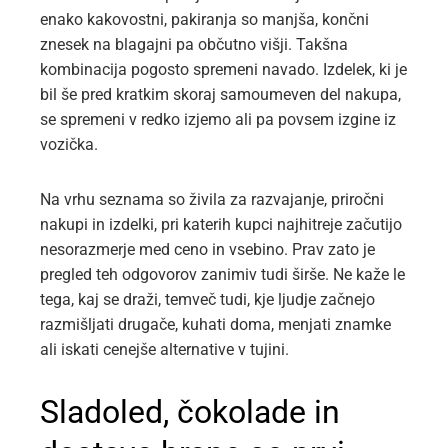
enako kakovostni, pakiranja so manjša, končni
znesek na blagajni pa občutno višji. Takšna
kombinacija pogosto spremeni navado. Izdelek, ki je
bil še pred kratkim skoraj samoumeven del nakupa,
se spremeni v redko izjemo ali pa povsem izgine iz
vozička.
Na vrhu seznama so živila za razvajanje, priročni
nakupi in izdelki, pri katerih kupci najhitreje začutijo
nesorazmerje med ceno in vsebino. Prav zato je
pregled teh odgovorov zanimiv tudi širše. Ne kaže le
tega, kaj se draži, temveč tudi, kje ljudje začnejo
razmišljati drugače, kuhati doma, menjati znamke
ali iskati cenejše alternative v tujini.
Sladoled, čokolade in