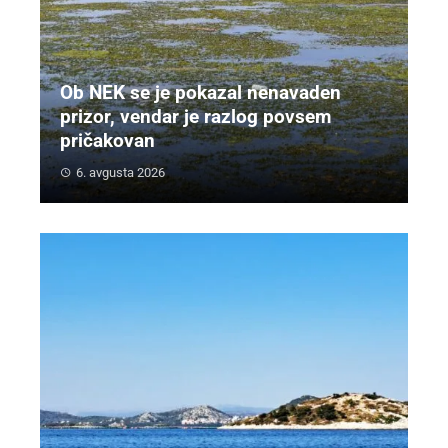
Ob NEK se je pokazal nenavaden
prizor, vendar je razlog povsem
pričakovan
6. avgusta 2026