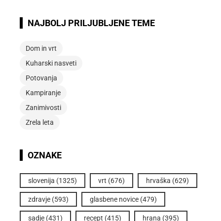
NAJBOLJ PRILJUBLJENE TEME
Dom in vrt
Kuharski nasveti
Potovanja
Kampiranje
Zanimivosti
Zrela leta
OZNAKE
slovenija
(1325)
vrt
(676)
hrvaška
(629)
zdravje
(593)
glasbene novice
(479)
sadje
(431)
recept
(415)
hrana
(395)