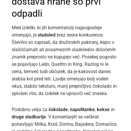
dostava hrane so prvi
odpadli
Med izdelki, ki jih komentatorji najpogosteje
omenjajo, je
sladoled
brez resne konkurence.
Številni so zapisali, da družinskih pakiranj, kepic v
slaščičarnah ali posameznih sladoledov določenih
znamk preprosto ne kupujejo več. Posebej pogosto
se pojavljajo Ledo, Quattro in King. Razlog ni le
cena, temveč tudi občutek, da je kakovost danes
slabša kot pred leti. Ljudje omenjajo bolj voden
okus, slabšo teksturo, manj prepričljivo čokolado in
splošen vtis, da izdelek ne upraviči več zneska.
Podobno velja za
čokolade
,
napolitanke
,
kekse
in
druge sladkarije
. V komentarjih se večkrat
ponavljajo Milka, Kraš, Dorina, Bajadera, Domaćica