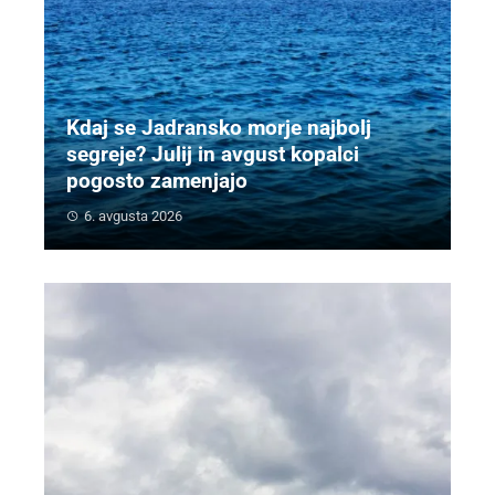
Kdaj se Jadransko morje najbolj
segreje? Julij in avgust kopalci
pogosto zamenjajo
6. avgusta 2026