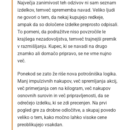
Največja zanimivost teh odzivov ni sam seznam
izdelkov, temveč sprememba navad. Veliko ljudi
ne govori o tem, da nekaj kupujejo redkeje,
ampak da so določene izdelke preprosto odpisali.
To pomeni, da podražitve niso povzročile le
krajšega nezadovoljstva, temveč trajnejši premik
v razmišljanju. Kupec, ki se navadi na drugo
znamko ali domačo pripravo, se ne vrne nujno
več.
Ponekod se zato že riše nova potrošniška logika.
Manj impulzivnih nakupov, več spremljanja akcij,
več primerjanja cen na kilogram, več nakupov
osnovnih surovin in več pripravljenosti, da se
odrečejo izdelku, ki se zdi precenjen. Na prvi
pogled gre za drobne odločitve, a skupaj povedo
veliko o tem, kako močno lahko visoke cene
preoblikujejo vsakdan.