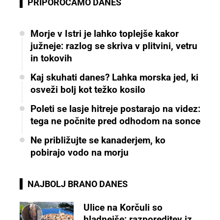
PRIPOROČAMO DANES
Morje v Istri je lahko toplejše kakor
južneje: razlog se skriva v plitvini, vetru
in tokovih
Kaj skuhati danes? Lahka morska jed, ki
osveži bolj kot težko kosilo
Poleti se lasje hitreje postarajo na videz:
tega ne počnite pred odhodom na sonce
Ne približujte se kanaderjem, ko
pobirajo vodo na morju
NAJBOLJ BRANO DANES
Ulice na Korčuli so
hladnejše: razporeditev iz