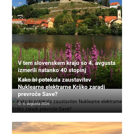
V tem slovenskem kraju so 4. avgusta
izmerili natanko 40 stopinj
Kako bi potekala zaustavitev
5. avgusta 2026
Nuklearne elektrarne Krško zaradi
prevroče Save?
5. avgusta 2026