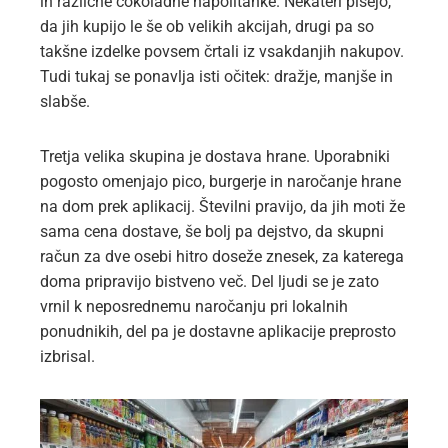
in različne čokoladne napolitanke. Nekateri pišejo,
da jih kupijo le še ob velikih akcijah, drugi pa so
takšne izdelke povsem črtali iz vsakdanjih nakupov.
Tudi tukaj se ponavlja isti očitek: dražje, manjše in
slabše.
Tretja velika skupina je dostava hrane. Uporabniki
pogosto omenjajo pico, burgerje in naročanje hrane
na dom prek aplikacij. Številni pravijo, da jih moti že
sama cena dostave, še bolj pa dejstvo, da skupni
račun za dve osebi hitro doseže znesek, za katerega
doma pripravijo bistveno več. Del ljudi se je zato
vrnil k neposrednemu naročanju pri lokalnih
ponudnikih, del pa je dostavne aplikacije preprosto
izbrisal.