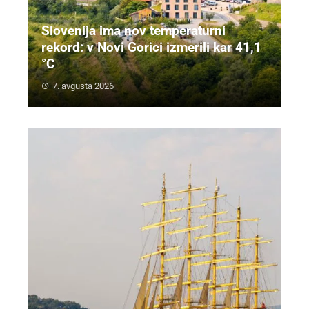
Slovenija ima nov temperaturni
rekord: v Novi Gorici izmerili kar 41,1
°C
7. avgusta 2026