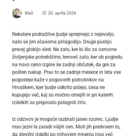
Blaž
20. aprila 2026
Nekatere podražitve ljudje sprejmejo z nejevoljo,
nato se jim sčasoma prilagodijo. Druge pustijo
precej globljo sled. Ne zato, ker bi šlo za osnovne
življenjske potrebščine, temveč zato, ker ob pogledu
na novo ceno izgine še zadnji občutek, da gre za
pošten nakup. Prav to se zadnje mesece in leta vse
pogosteje kaže v pogovorih potrošnikov na
Hrvaškem, kjer ljudje odkrito pišejo, česa ne
kupujejo več, kaj so močno omejili in pri katerih
izdelkih so preprosto potegnili črto.
Iz odzivov je mogoče razbrati jasen vzorec. Ljudje
niso jezni le zaradi višjih cen. Moti jih predvsem to,
da številni izdelki po njihovem mnenju niso več