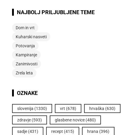
NAJBOLJ PRILJUBLJENE TEME
Dom in vrt
Kuharski nasveti
Potovanja
Kampiranje
Zanimivosti
Zrela leta
OZNAKE
slovenija
(1330)
vrt
(678)
hrvaška
(630)
zdravje
(593)
glasbene novice
(480)
sadje
(431)
recept
(415)
hrana
(396)