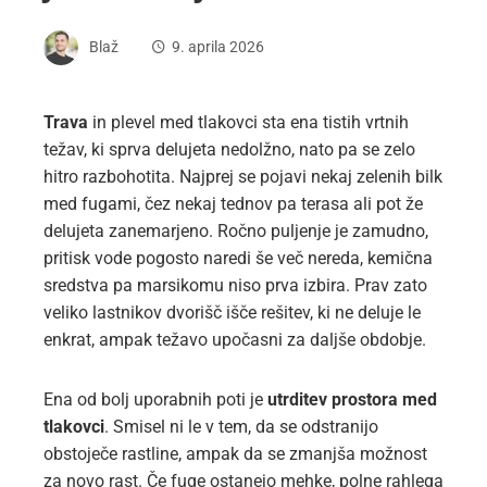
Blaž
9. aprila 2026
Trava
in plevel med tlakovci sta ena tistih vrtnih
težav, ki sprva delujeta nedolžno, nato pa se zelo
hitro razbohotita. Najprej se pojavi nekaj zelenih bilk
med fugami, čez nekaj tednov pa terasa ali pot že
delujeta zanemarjeno. Ročno puljenje je zamudno,
pritisk vode pogosto naredi še več nereda, kemična
sredstva pa marsikomu niso prva izbira. Prav zato
veliko lastnikov dvorišč išče rešitev, ki ne deluje le
enkrat, ampak težavo upočasni za daljše obdobje.
Ena od bolj uporabnih poti je
utrditev prostora med
tlakovci
. Smisel ni le v tem, da se odstranijo
obstoječe rastline, ampak da se zmanjša možnost
za novo rast. Če fuge ostanejo mehke, polne rahlega