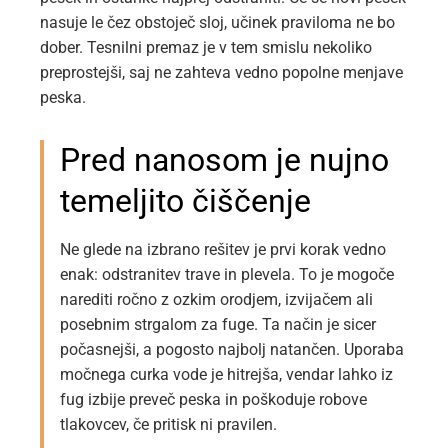
nasuje le čez obstoječ sloj, učinek praviloma ne bo
dober. Tesnilni premaz je v tem smislu nekoliko
preprostejši, saj ne zahteva vedno popolne menjave
peska.
Pred nanosom je nujno
temeljito čiščenje
Ne glede na izbrano rešitev je prvi korak vedno
enak: odstranitev trave in plevela. To je mogoče
narediti ročno z ozkim orodjem, izvijačem ali
posebnim strgalom za fuge. Ta način je sicer
počasnejši, a pogosto najbolj natančen. Uporaba
močnega curka vode je hitrejša, vendar lahko iz
fug izbije preveč peska in poškoduje robove
tlakovcev, če pritisk ni pravilen.