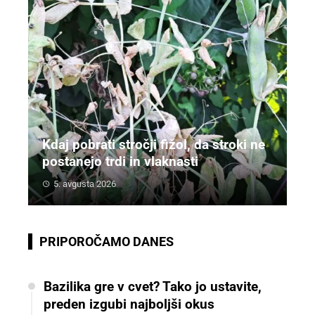
Kdaj pobrati stročji fižol, da stroki ne
postanejo trdi in vlaknasti
5. avgusta 2026
PRIPOROČAMO DANES
Bazilika gre v cvet? Tako jo ustavite,
preden izgubi najboljši okus