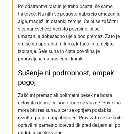
Po odstranitvi rastlin je treba očistiti še same
tlakovce. Na njih se pogosto naberejo umazanija,
alge, madeži in ostanki zemlje. Če bi se zaščitni
sloj nanesel čez nečisto površino, bi se
umazanija dobesedno ujela pod premaz. Zato je
smiselno uporabiti milnico, krtačo in temeljito
izpiranje. Šele suha in čista površina je
pripravljena na naslednji korak.
Sušenje ni podrobnost, ampak
pogoj
Zaščitni premaz ali polimerni pesek ne bosta
delovala dobro, če bodo fuge še vlažne. Površina
mora biti res suha, sicer se oprijem poslabša,
rezultat pa je manj obstojen. Prav zato se takšnih
opravil ni pametno lotevati tik pred dežjem ali po
obdobju visoke vlage.