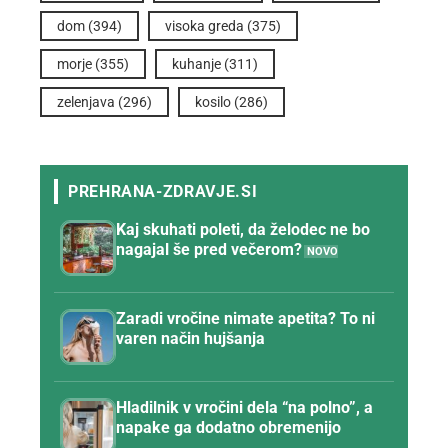
dom
(394)
visoka greda
(375)
morje
(355)
kuhanje
(311)
zelenjava
(296)
kosilo
(286)
Kaj skuhati poleti, da želodec ne bo
nagajal še pred večerom?
Zaradi vročine nimate apetita? To ni
varen način hujšanja
Hladilnik v vročini dela “na polno”, a
napake ga dodatno obremenijo