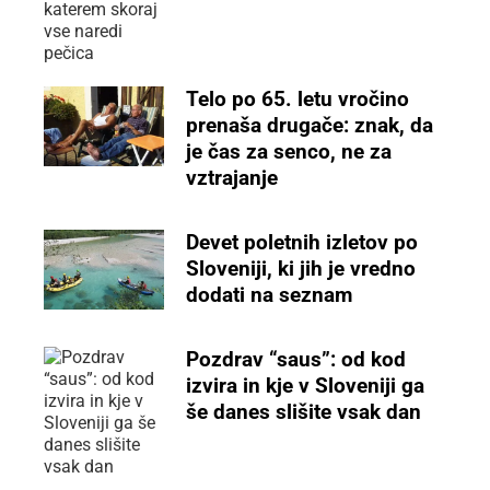
Telo po 65. letu vročino
prenaša drugače: znak, da
je čas za senco, ne za
vztrajanje
Devet poletnih izletov po
Sloveniji, ki jih je vredno
dodati na seznam
Pozdrav “saus”: od kod
izvira in kje v Sloveniji ga
še danes slišite vsak dan