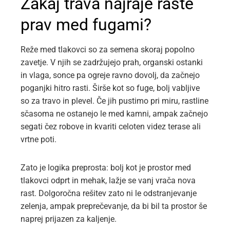
Zakaj trava najraje raste
prav med fugami?
Reže med tlakovci so za semena skoraj popolno
zavetje. V njih se zadržujejo prah, organski ostanki
in vlaga, sonce pa ogreje ravno dovolj, da začnejo
poganjki hitro rasti. Širše kot so fuge, bolj vabljive
so za travo in plevel. Če jih pustimo pri miru, rastline
sčasoma ne ostanejo le med kamni, ampak začnejo
segati čez robove in kvariti celoten videz terase ali
vrtne poti.
Zato je logika preprosta: bolj kot je prostor med
tlakovci odprt in mehak, lažje se vanj vrača nova
rast. Dolgoročna rešitev zato ni le odstranjevanje
zelenja, ampak preprečevanje, da bi bil ta prostor še
naprej prijazen za kaljenje.