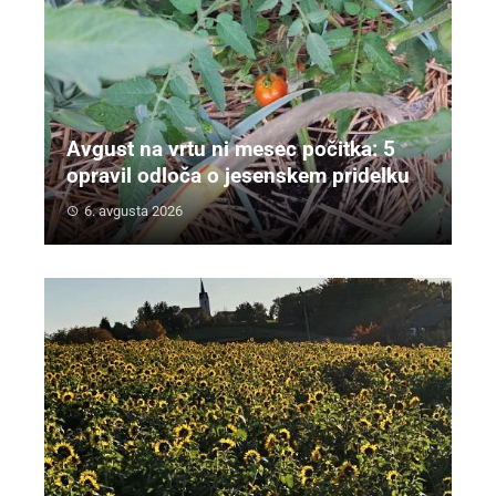
Avgust na vrtu ni mesec počitka: 5
opravil odloča o jesenskem pridelku
6. avgusta 2026