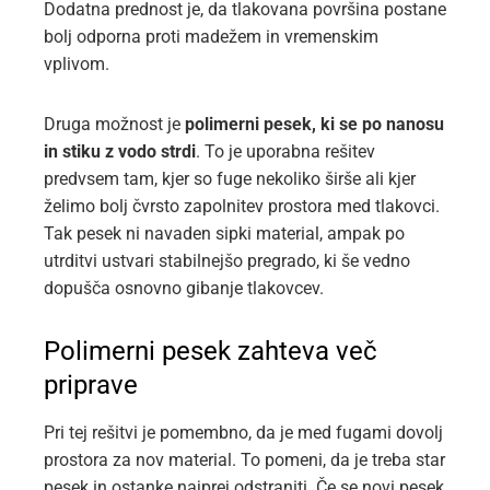
Dodatna prednost je, da tlakovana površina postane
bolj odporna proti madežem in vremenskim
vplivom.
Druga možnost je
polimerni pesek, ki se po nanosu
in stiku z vodo strdi
. To je uporabna rešitev
predvsem tam, kjer so fuge nekoliko širše ali kjer
želimo bolj čvrsto zapolnitev prostora med tlakovci.
Tak pesek ni navaden sipki material, ampak po
utrditvi ustvari stabilnejšo pregrado, ki še vedno
dopušča osnovno gibanje tlakovcev.
Polimerni pesek zahteva več
priprave
Pri tej rešitvi je pomembno, da je med fugami dovolj
prostora za nov material. To pomeni, da je treba star
pesek in ostanke najprej odstraniti. Če se novi pesek