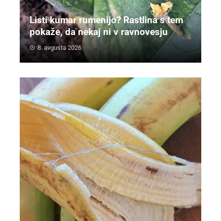
Listi kumar rumenijo? Rastlina s tem
pokaže, da nekaj ni v ravnovesju
8. avgusta 2026