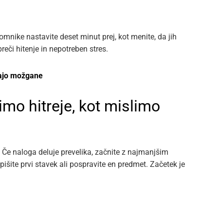
opomnike nastavite deset minut prej, kot menite, da jih
eči hitenje in nepotreben stres.
rajo možgane
imo hitreje, kot mislimo
 Če naloga deluje prevelika, začnite z najmanjšim
pišite prvi stavek ali pospravite en predmet. Začetek je