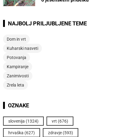
NAJBOLJ PRILJUBLJENE TEME
Dom in vrt
Kuharski nasveti
Potovanja
Kampiranje
Zanimivosti
Zrela leta
OZNAKE
slovenija
(1324)
vrt
(676)
hrvaška
(627)
zdravje
(593)