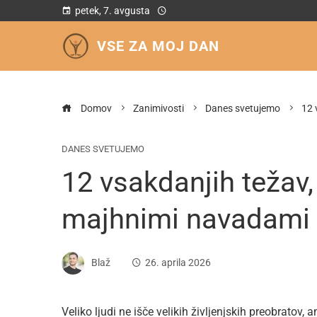
petek, 7. avgusta
VSE ZA MOJ DAN
Domov
Zanimivosti
Danes svetujemo
12 
DANES SVETUJEMO
12 vsakdanjih težav, 
majhnimi navadami
Blaž
26. aprila 2026
Veliko ljudi ne išče velikih življenjskih preobratov