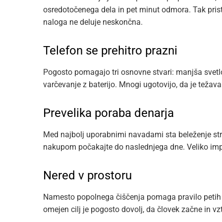
osredotočenega dela in pet minut odmora. Tak pri
naloga ne deluje neskončna.
Telefon se prehitro prazni
Pogosto pomagajo tri osnovne stvari: manjša svetlo
varčevanje z baterijo. Mnogi ugotovijo, da je težav
Prevelika poraba denarja
Med najbolj uporabnimi navadami sta beleženje stroš
nakupom počakajte do naslednjega dne. Veliko impul
Nered v prostoru
Namesto popolnega čiščenja pomaga pravilo petih m
omejen cilj je pogosto dovolj, da človek začne in vzt