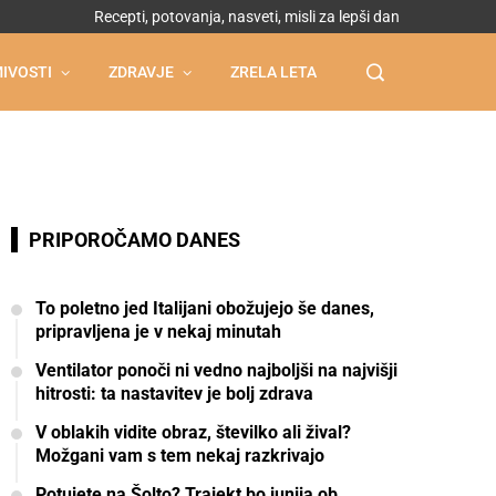
Recepti, potovanja, nasveti, misli za lepši dan
IVOSTI
ZDRAVJE
ZRELA LETA
PRIPOROČAMO DANES
To poletno jed Italijani obožujejo še danes,
pripravljena je v nekaj minutah
Ventilator ponoči ni vedno najboljši na najvišji
hitrosti: ta nastavitev je bolj zdrava
V oblakih vidite obraz, številko ali žival?
Možgani vam s tem nekaj razkrivajo
Potujete na Šolto? Trajekt bo junija ob