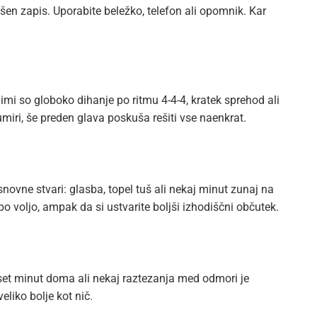
en zapis. Uporabite beležko, telefon ali opomnik. Kar
imi so globoko dihanje po ritmu 4-4-4, kratek sprehod ali
miri, še preden glava poskuša rešiti vse naenkrat.
ovne stvari: glasba, topel tuš ali nekaj minut zunaj na
bo voljo, ampak da si ustvarite boljši izhodiščni občutek.
et minut doma ali nekaj raztezanja med odmori je
liko bolje kot nič.