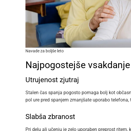
Navade za boljše leto
Najpogostejše vsakdanje 
Utrujenost zjutraj
Stalen čas spanja pogosto pomaga bolj kot občasno
pol ure pred spanjem zmanjšate uporabo telefona, te
Slabša zbranost
Pri delu ali učenju je zelo uporaben preprost rite