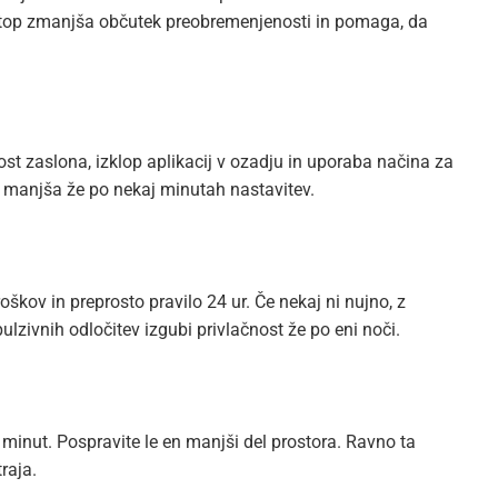
stop zmanjša občutek preobremenjenosti in pomaga, da
st zaslona, izklop aplikacij v ozadju in uporaba načina za
a manjša že po nekaj minutah nastavitev.
kov in preprosto pravilo 24 ur. Če nekaj ni nujno, z
zivnih odločitev izgubi privlačnost že po eni noči.
inut. Pospravite le en manjši del prostora. Ravno ta
raja.