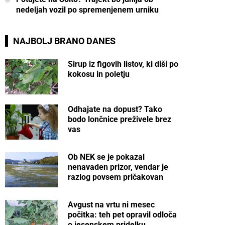
nedeljah vozil po spremenjenem urniku
NAJBOLJ BRANO DANES
Sirup iz figovih listov, ki diši po
kokosu in poletju
Odhajate na dopust? Tako
bodo lončnice preživele brez
vas
Ob NEK se je pokazal
nenavaden prizor, vendar je
razlog povsem pričakovan
Avgust na vrtu ni mesec
počitka: teh pet opravil odloča
o jesenskem pridelku