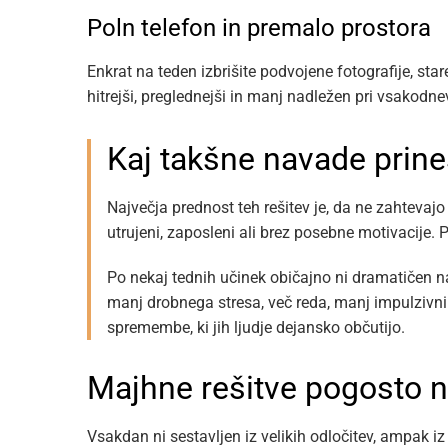
Poln telefon in premalo prostora
Enkrat na teden izbrišite podvojene fotografije, stare
hitrejši, preglednejši in manj nadležen pri vsakodne
Kaj takšne navade prine
Največja prednost teh rešitev je, da ne zahtevajo
utrujeni, zaposleni ali brez posebne motivacije. 
Po nekaj tednih učinek običajno ni dramatičen na
manj drobnega stresa, več reda, manj impulzivn
spremembe, ki jih ljudje dejansko občutijo.
Majhne rešitve pogosto na
Vsakdan ni sestavljen iz velikih odločitev, ampak iz