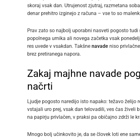
skoraj vsak dan. Utrujenost zjutraj, razmetana soba
denar prehitro izginejo z računa – vse to so malenko
Prav zato so najbolj uporabni nasveti pogosto tudi 
popolnega urnika ali novega začetka vsak ponedelje
res uvede v vsakdan. Takšne
navade
niso privlačne
brez pretiranega napora.
Zakaj majhne navade pogos
načrti
Ljudje pogosto naredijo isto napako: težavo želijo r
vstajali uro prej, vsak dan telovadili, ves čas živeli
na papirju privlačen, v praksi pa običajno zdrži le k
Mnogo bolj učinkovito je, da se človek loti ene sam