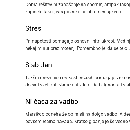
Dobra rešitev ni zanašanje na spomin, ampak takojš
zapišete takoj, vas pozneje ne obremenjuje več.
Stres
Pri napetosti pomagajo osnovni, hitri ukrepi. Med nj
nekaj minut brez motenj. Pomembno je, da se telo u
Slab dan
Takšni dnevi niso redkost. Včasih pomagajo zelo osn
dnevni svetlobi. Namen ni v tem, da bi ignorirali sla
Ni časa za vadbo
Marsikdo odneha že ob misli na dolgo vadbo. A des
povsem realna navada. Kratko gibanje je še vedno ve