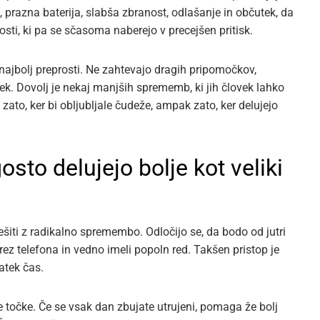
, prazna baterija, slabša zbranost, odlašanje in občutek, da
sti, ki pa se sčasoma naberejo v precejšen pritisk.
najbolj preprosti. Ne zahtevajo dragih pripomočkov,
k. Dovolj je nekaj manjših sprememb, ki jih človek lahko
 zato, ker bi obljubljale čudeže, ampak zato, ker delujejo
to delujejo bolje kot veliki
ešiti z radikalno spremembo. Odločijo se, da bodo od jutri
 brez telefona in vedno imeli popoln red. Takšen pristop je
ratek čas.
e točke. Če se vsak dan zbujate utrujeni, pomaga že bolj