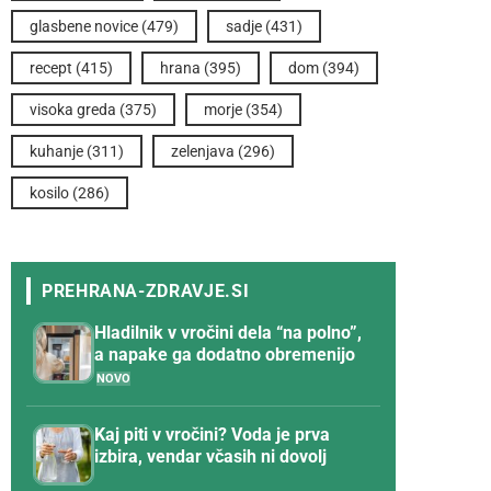
glasbene novice
(479)
sadje
(431)
recept
(415)
hrana
(395)
dom
(394)
visoka greda
(375)
morje
(354)
kuhanje
(311)
zelenjava
(296)
kosilo
(286)
Hladilnik v vročini dela “na polno”,
a napake ga dodatno obremenijo
Kaj piti v vročini? Voda je prva
izbira, vendar včasih ni dovolj