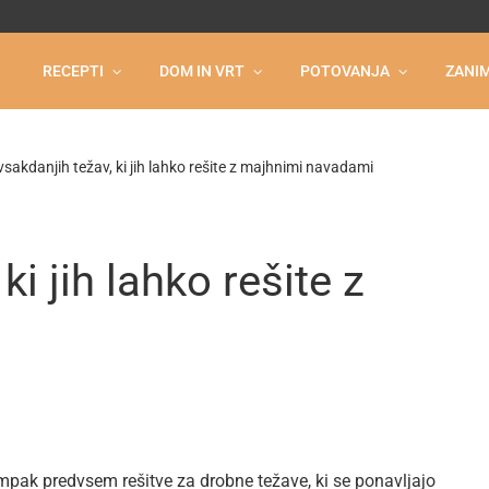
RECEPTI
DOM IN VRT
POTOVANJA
ZANIM
vsakdanjih težav, ki jih lahko rešite z majhnimi navadami
ki jih lahko rešite z
, ampak predvsem rešitve za drobne težave, ki se ponavljajo