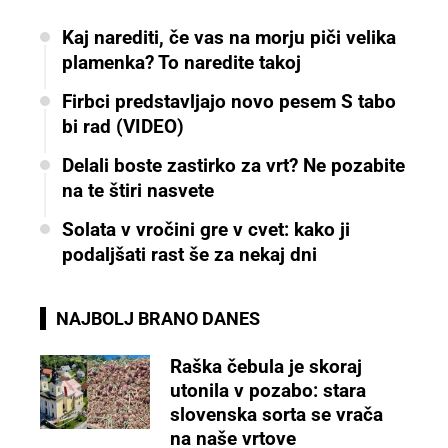
Kaj narediti, če vas na morju piči velika
plamenka? To naredite takoj
Firbci predstavljajo novo pesem S tabo
bi rad (VIDEO)
Delali boste zastirko za vrt? Ne pozabite
na te štiri nasvete
Solata v vročini gre v cvet: kako ji
podaljšati rast še za nekaj dni
NAJBOLJ BRANO DANES
Raška čebula je skoraj
utonila v pozabo: stara
slovenska sorta se vrača
na naše vrtove