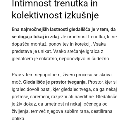
Intimnost trenutka in
kolektivnost izkušnje
Ena najmočnejših lastnosti gledališča je v tem, da
se dogaja tukaj in zdaj
. Je umetnost trenutka, ki ne
dopušča montaž, ponovitev in korekcij. Vsaka
predstava je unikat. Vsako srečanje igralca z
gledalcem je enkratno, neponovljivo in čudežno.
Prav v tem nepopolnem, živem procesu se skriva
moč.
Gledališče je prostor tveganja
. Prostor, kjer si
igralec dovoli pasti, kjer gledalec tvega, da ga nekaj
pretrese, spremeni, razjez­ni ali navdihne. Gledališče
je živ dokaz, da umetnost ni nekaj ločenega od
življenja, temveč njegova sublimirana, destilirana
oblika.