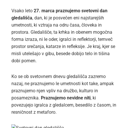
Vsako leto
27. marca praznujemo svetovni dan
gledališča
, dan, ki je posvečen eni najstarejših
umetnosti, ki vztraja na odru časa, človeka in
prostora. Gledališče, ta krhka in obenem mogočna
forma izraza, ni le oder, igralci in reflektorji, temveč
prostor srečanja, katarze in refleksije. Je kraj, kjer se
misli utelešajo v gibu, besede dobijo telo in tišina
dobi pomen.
Ko se ob svetovnem dnevu gledališča zazremo
nazaj, ne praznujemo le umetnosti kot take, ampak
praznujemo njen vpliv na družbo, kulturo in
posameznika.
Praznujemo nevidne niti
, ki
povezujejo igralca z gledalcem, besedilo z časom, in
resničnost z metaforo.