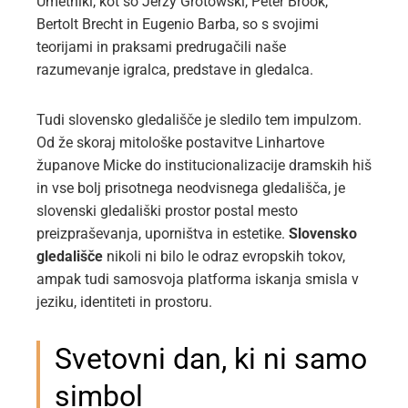
Umetniki, kot so Jerzy Grotowski, Peter Brook,
Bertolt Brecht in Eugenio Barba, so s svojimi
teorijami in praksami predrugačili naše
razumevanje igralca, predstave in gledalca.
Tudi slovensko gledališče je sledilo tem impulzom.
Od že skoraj mitološke postavitve Linhartove
županove Micke do institucionalizacije dramskih hiš
in vse bolj prisotnega neodvisnega gledališča, je
slovenski gledališki prostor postal mesto
preizpraševanja, uporništva in estetike.
Slovensko
gledališče
nikoli ni bilo le odraz evropskih tokov,
ampak tudi samosvoja platforma iskanja smisla v
jeziku, identiteti in prostoru.
Svetovni dan, ki ni samo
simbol