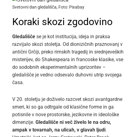
Svetovni dan gledališča, Foto: Pixabay
Koraki skozi zgodovino
Gledališče
se je kot institucija, ideja in praksa
razvijalo skozi stoletja. Od dionizičnih praznovanj v
antični Grčiji, preko rimskih tragedij in srednjeveških
misterijev, do Shakespeara in francoske klasike, vse
do sodobnih eksperimentalnih uprizoritev –
gledališče je vedno odsevalo duhovni utrip svojega
časa.
V 20. stoletju je doživelo razcvet skozi avantgardne
smeri, ki so ga odtrgale od klasične forme in ga
potisnile v nove prostorske, jezikovne in ideološke
dimenzije.
Gledališče ni več živelo le na odru,
ampak v tovarnah, na ulicah, v glavah ljudi
.