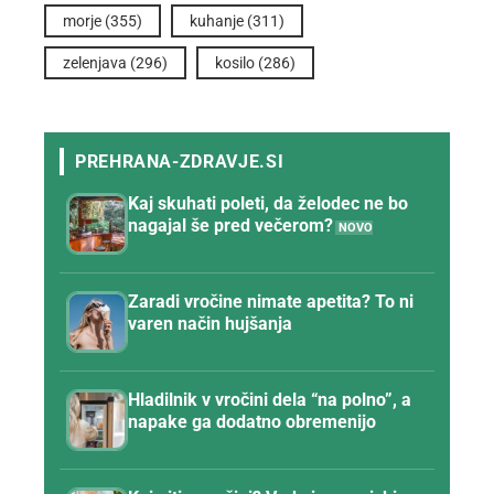
morje
(355)
kuhanje
(311)
zelenjava
(296)
kosilo
(286)
Kaj skuhati poleti, da želodec ne bo
nagajal še pred večerom?
Zaradi vročine nimate apetita? To ni
varen način hujšanja
Hladilnik v vročini dela “na polno”, a
napake ga dodatno obremenijo