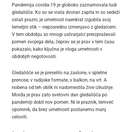
Pandemija covida-19 je globoko zaznamovala tudi
gledališče. Ko so se vrata dvoran zaprla in so sedeži
ostali prazni, je umetnost naenkrat izgubila svoj
temeljni stik – neposredno izmenjavo z gledalcem.
V tem obdobju so mnogi ustvarjalci preizpraševali
pomen svojega dela, čeprav se je prav v tem času
pokazalo, kako ključna je vloga umetnosti v
obdobjih negotovosti.
Gledališče se je preselilo na zaslone, v spletne
prenose, v radijske formate, v balkon, na vrt. A
nobena od teh oblik ni nadomestila žive izkušnje.
Morda je prav zato svetovni dan gledališča po
pandemiji dobil nov pomen. Ni le praznik, temveč
opomnik, da brez umetnosti postanemo manj
celoviti.