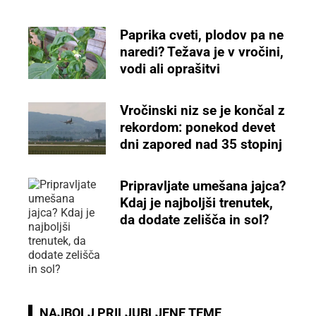
Paprika cveti, plodov pa ne
naredi? Težava je v vročini,
vodi ali oprašitvi
Vročinski niz se je končal z
rekordom: ponekod devet
dni zapored nad 35 stopinj
Pripravljate umešana jajca?
Kdaj je najboljši trenutek,
da dodate zelišča in sol?
NAJBOLJ PRILJUBLJENE TEME