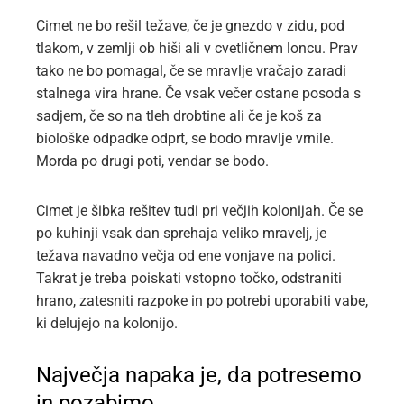
Cimet ne bo rešil težave, če je gnezdo v zidu, pod
tlakom, v zemlji ob hiši ali v cvetličnem loncu. Prav
tako ne bo pomagal, če se mravlje vračajo zaradi
stalnega vira hrane. Če vsak večer ostane posoda s
sadjem, če so na tleh drobtine ali če je koš za
biološke odpadke odprt, se bodo mravlje vrnile.
Morda po drugi poti, vendar se bodo.
Cimet je šibka rešitev tudi pri večjih kolonijah. Če se
po kuhinji vsak dan sprehaja veliko mravelj, je
težava navadno večja od ene vonjave na polici.
Takrat je treba poiskati vstopno točko, odstraniti
hrano, zatesniti razpoke in po potrebi uporabiti vabe,
ki delujejo na kolonijo.
Največja napaka je, da potresemo
in pozabimo