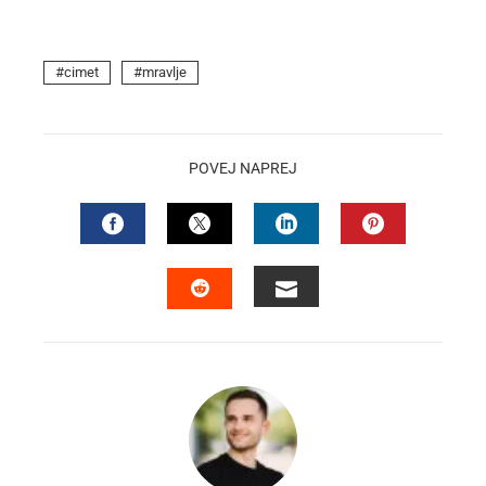
cimet
mravlje
POVEJ NAPREJ
FACEBOOK
TWITTER
LINKEDIN
PINTEREST
EMAIL
STUMBLEUPON