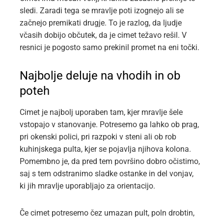
sledi. Zaradi tega se mravlje poti izognejo ali se
začnejo premikati drugje. To je razlog, da ljudje
včasih dobijo občutek, da je cimet težavo rešil. V
resnici je pogosto samo prekinil promet na eni točki.
Najbolje deluje na vhodih in ob
poteh
Cimet je najbolj uporaben tam, kjer mravlje šele
vstopajo v stanovanje. Potresemo ga lahko ob prag,
pri okenski polici, pri razpoki v steni ali ob rob
kuhinjskega pulta, kjer se pojavlja njihova kolona.
Pomembno je, da pred tem površino dobro očistimo,
saj s tem odstranimo sladke ostanke in del vonjav,
ki jih mravlje uporabljajo za orientacijo.
Če cimet potresemo čez umazan pult, poln drobtin,