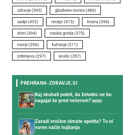
zdravje
(593)
glasbene novice
(480)
sadje
(432)
recept
(415)
hrana
(396)
dom
(394)
visoka greda
(375)
morje
(356)
kuhanje
(311)
zelenjava
(297)
kosilo
(287)
Kaj skuhati poleti, da želodec ne bo
nagajal še pred večerom?
Zaradi vročine nimate apetita? To ni
varen način hujšanja