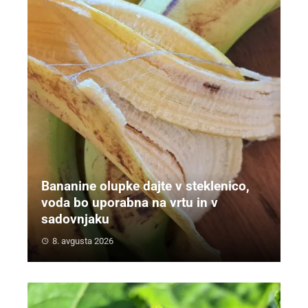
Bananine olupke dajte v steklenico,
voda bo uporabna na vrtu in v
sadovnjaku
8. avgusta 2026