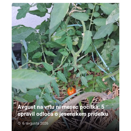
Avgust na vrtu ni mesec počitka: 5
opravil odloča o jesenskem pridelku
6. avgusta 2026