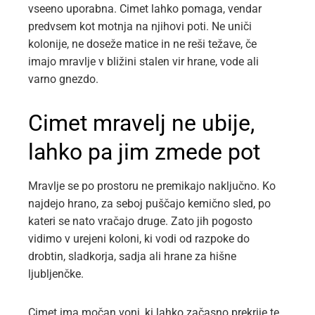
vseeno uporabna. Cimet lahko pomaga, vendar
predvsem kot motnja na njihovi poti. Ne uniči
kolonije, ne doseže matice in ne reši težave, če
imajo mravlje v bližini stalen vir hrane, vode ali
varno gnezdo.
Cimet mravelj ne ubije,
lahko pa jim zmede pot
Mravlje se po prostoru ne premikajo naključno. Ko
najdejo hrano, za seboj puščajo kemično sled, po
kateri se nato vračajo druge. Zato jih pogosto
vidimo v urejeni koloni, ki vodi od razpoke do
drobtin, sladkorja, sadja ali hrane za hišne
ljubljenčke.
Cimet ima močan vonj, ki lahko začasno prekrije te