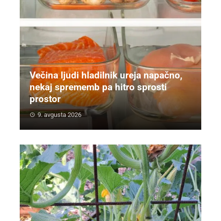
Večina ljudi hladilnik ureja napačno,
nekaj sprememb pa hitro sprosti
prostor
9. avgusta 2026