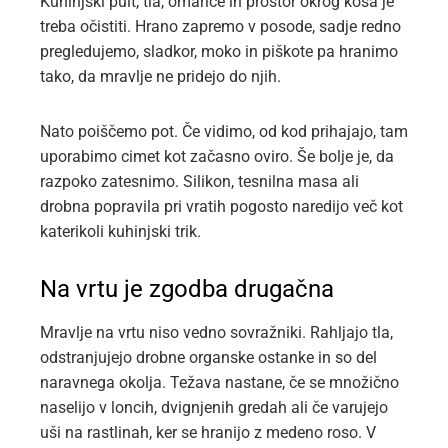
Kuhinjski pult, tla, omarice in prostor okrog koša je
treba očistiti. Hrano zapremo v posode, sadje redno
pregledujemo, sladkor, moko in piškote pa hranimo
tako, da mravlje ne pridejo do njih.
Nato poiščemo pot. Če vidimo, od kod prihajajo, tam
uporabimo cimet kot začasno oviro. Še bolje je, da
razpoko zatesnimo. Silikon, tesnilna masa ali
drobna popravila pri vratih pogosto naredijo več kot
katerikoli kuhinjski trik.
Na vrtu je zgodba drugačna
Mravlje na vrtu niso vedno sovražniki. Rahljajo tla,
odstranjujejo drobne organske ostanke in so del
naravnega okolja. Težava nastane, če se množično
naselijo v loncih, dvignjenih gredah ali če varujejo
uši na rastlinah, ker se hranijo z medeno roso. V