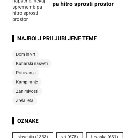
pa hitro sprosti prostor
NAJBOLJ PRILJUBLJENE TEME
Dom in vrt
Kuharski nasveti
Potovanja
Kampiranje
Zanimivosti
Zrela leta
OZNAKE
slovenija
(1333)
vrt
(678)
hrvaška
(631)