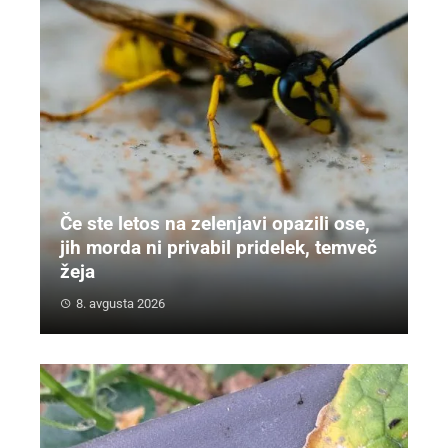
Če ste letos na zelenjavi opazili ose,
jih morda ni privabil pridelek, temveč
žeja
8. avgusta 2026