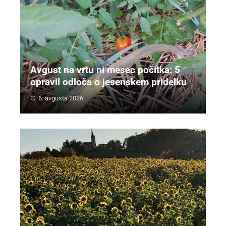
Avgust na vrtu ni mesec počitka: 5
opravil odloča o jesenskem pridelku
6. avgusta 2026