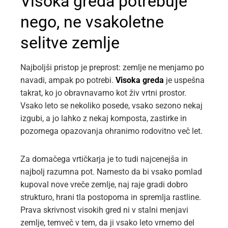
Visoka greda potrebuje
nego, ne vsakoletne
selitve zemlje
Najboljši pristop je preprost: zemlje ne menjamo po
navadi, ampak po potrebi.
Visoka greda
je uspešna
takrat, ko jo obravnavamo kot živ vrtni prostor.
Vsako leto se nekoliko posede, vsako sezono nekaj
izgubi, a jo lahko z nekaj komposta, zastirke in
pozornega opazovanja ohranimo rodovitno več let.
Za domačega vrtičkarja je to tudi najcenejša in
najbolj razumna pot. Namesto da bi vsako pomlad
kupoval nove vreče zemlje, naj raje gradi dobro
strukturo, hrani tla postopoma in spremlja rastline.
Prava skrivnost visokih gred ni v stalni menjavi
zemlje, temveč v tem, da ji vsako leto vrnemo del