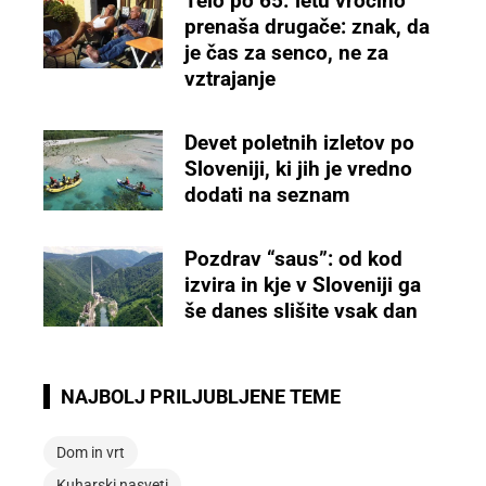
Telo po 65. letu vročino
prenaša drugače: znak, da
je čas za senco, ne za
vztrajanje
Devet poletnih izletov po
Sloveniji, ki jih je vredno
dodati na seznam
Pozdrav “saus”: od kod
izvira in kje v Sloveniji ga
še danes slišite vsak dan
NAJBOLJ PRILJUBLJENE TEME
Dom in vrt
Kuharski nasveti