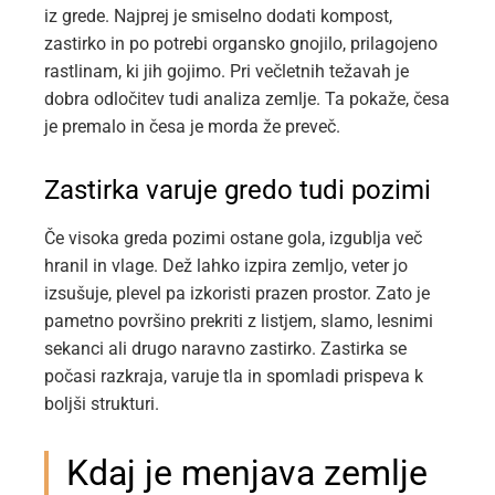
iz grede. Najprej je smiselno dodati kompost,
zastirko in po potrebi organsko gnojilo, prilagojeno
rastlinam, ki jih gojimo. Pri večletnih težavah je
dobra odločitev tudi analiza zemlje. Ta pokaže, česa
je premalo in česa je morda že preveč.
Zastirka varuje gredo tudi pozimi
Če visoka greda pozimi ostane gola, izgublja več
hranil in vlage. Dež lahko izpira zemljo, veter jo
izsušuje, plevel pa izkoristi prazen prostor. Zato je
pametno površino prekriti z listjem, slamo, lesnimi
sekanci ali drugo naravno zastirko. Zastirka se
počasi razkraja, varuje tla in spomladi prispeva k
boljši strukturi.
Kdaj je menjava zemlje