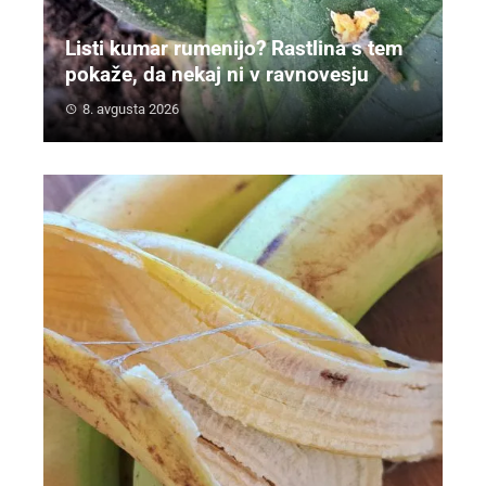
Listi kumar rumenijo? Rastlina s tem
pokaže, da nekaj ni v ravnovesju
8. avgusta 2026