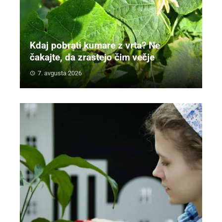
Kdaj pobrati kumare z vrta? Ne
čakajte, da zrastejo čim večje
7. avgusta 2026