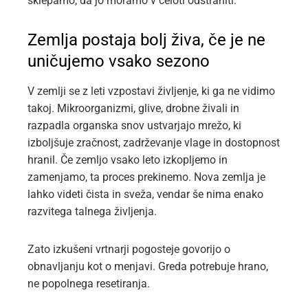
sklepamo, da jo moramo v celoti odstraniti.
Zemlja postaja bolj živa, če je ne
uničujemo vsako sezono
V zemlji se z leti vzpostavi življenje, ki ga ne vidimo
takoj. Mikroorganizmi, glive, drobne živali in
razpadla organska snov ustvarjajo mrežo, ki
izboljšuje zračnost, zadrževanje vlage in dostopnost
hranil. Če zemljo vsako leto izkopljemo in
zamenjamo, ta proces prekinemo. Nova zemlja je
lahko videti čista in sveža, vendar še nima enako
razvitega talnega življenja.
Zato izkušeni vrtnarji pogosteje govorijo o
obnavljanju kot o menjavi. Greda potrebuje hrano,
ne popolnega resetiranja.