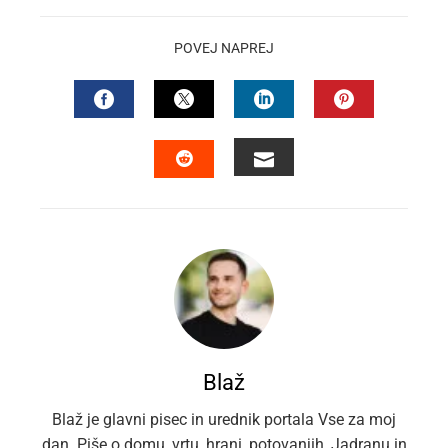
POVEJ NAPREJ
FACEBOOK
TWITTER
LINKEDIN
PINTEREST
EMAIL
STUMBLEUPON
Blaž
Blaž je glavni pisec in urednik portala Vse za moj
dan. Piše o domu, vrtu, hrani, potovanjih, Jadranu in