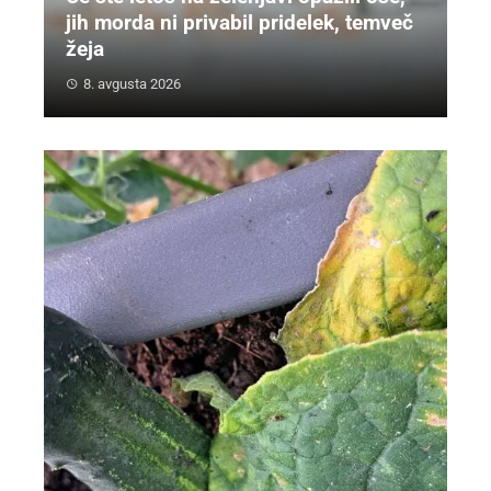
jih morda ni privabil pridelek, temveč
žeja
8. avgusta 2026