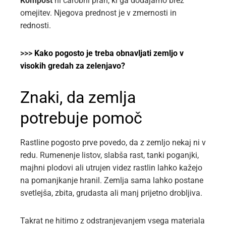
Kompost
ni čarobni prah, ki ga dodajamo brez
omejitev. Njegova prednost je v zmernosti in
rednosti.
>>>
Kako pogosto je treba obnavljati zemljo v
visokih gredah za zelenjavo?
Znaki, da zemlja
potrebuje pomoč
Rastline pogosto prve povedo, da z zemljo nekaj ni v
redu. Rumenenje listov, slabša rast, tanki poganjki,
majhni plodovi ali utrujen videz rastlin lahko kažejo
na pomanjkanje hranil. Zemlja sama lahko postane
svetlejša, zbita, grudasta ali manj prijetno drobljiva.
Takrat ne hitimo z odstranjevanjem vsega materiala