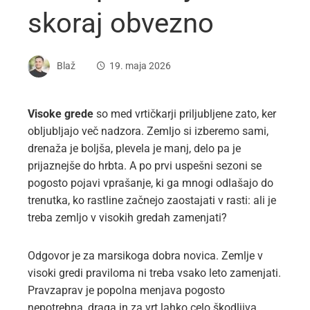
skoraj obvezno
Blaž
19. maja 2026
Visoke grede
so med vrtičkarji priljubljene zato, ker
obljubljajo več nadzora. Zemljo si izberemo sami,
drenaža je boljša, plevela je manj, delo pa je
prijaznejše do hrbta. A po prvi uspešni sezoni se
pogosto pojavi vprašanje, ki ga mnogi odlašajo do
trenutka, ko rastline začnejo zaostajati v rasti: ali je
treba zemljo v visokih gredah zamenjati?
Odgovor je za marsikoga dobra novica. Zemlje v
visoki gredi praviloma ni treba vsako leto zamenjati.
Pravzaprav je popolna menjava pogosto
nepotrebna, draga in za vrt lahko celo škodljiva.