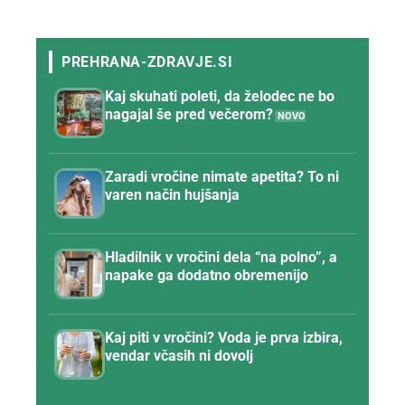
Kaj skuhati poleti, da želodec ne bo
nagajal še pred večerom?
Zaradi vročine nimate apetita? To ni
varen način hujšanja
Hladilnik v vročini dela “na polno”, a
napake ga dodatno obremenijo
Kaj piti v vročini? Voda je prva izbira,
vendar včasih ni dovolj