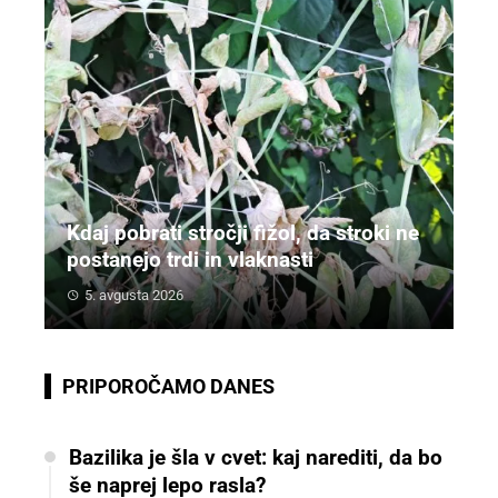
Kdaj pobrati stročji fižol, da stroki ne
postanejo trdi in vlaknasti
5. avgusta 2026
PRIPOROČAMO DANES
Bazilika je šla v cvet: kaj narediti, da bo
še naprej lepo rasla?