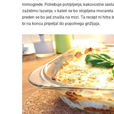
mimogrede. Potrebuje potrpljenje, kakovostne sestav
zaželimo lazanje, v kateri se bo stopljena mocarela
preden se bo jed znašla na mizi. Ta recept ni hitra bl
bi na koncu pripeljal do popolnega grižljaja.