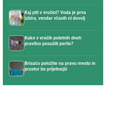
Kaj piti v vročini? Voda je prva
izbira, vendar včasih ni dovolj
Kako v vročih poletnih dneh
pravilno posušiti perilo?
Brisačo položite na pravo mesto in
prostor bo prijetnejši