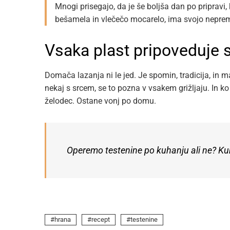
Mnogi prisegajo, da je še boljša dan po pripravi
bešamela in vlečečo mocarelo, ima svojo neprem
Vsaka plast pripoveduje 
Domača lazanja ni le jed. Je spomin, tradicija, in 
nekaj s srcem, se to pozna v vsakem grižljaju. In ko 
želodec. Ostane vonj po domu.
Operemo testenine po kuhanju ali ne? Kuha
hrana
recept
testenine