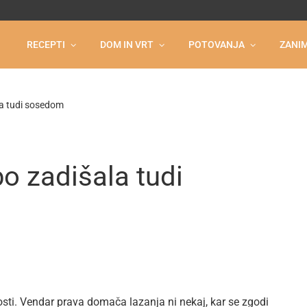
RECEPTI
DOM IN VRT
POTOVANJA
ZANIM
la tudi sosedom
o zadišala tudi
sti. Vendar prava domača lazanja ni nekaj, kar se zgodi