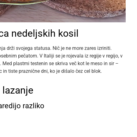
ica nedeljskih kosil
ja drži svojega statusa. Nič je ne more zares izriniti.
ebnim pečatom. V Italiji se je rojevala iz regije v regijo, v
no. Med plastmi testenin se skriva več kot le meso in sir –
in tiste praznične dni, ko je dišalo čez cel blok.
lazanje
aredijo razliko