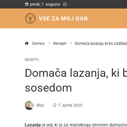
petek, 7. avgusta
VSE ZA MOJ DAN
Domov
Recepti
Domača lazanja, ki bo zadiša
RECEPTI
Domača lazanja, ki b
sosedom
Blaž
7. aprila 2025
Lazanja
je jed, ki je za marsikoga sinonim domačno