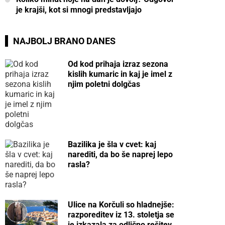
je krajši, kot si mnogi predstavljajo
NAJBOLJ BRANO DANES
Od kod prihaja izraz sezona
kislih kumaric in kaj je imel z
njim poletni dolgčas
Bazilika je šla v cvet: kaj
narediti, da bo še naprej lepo
rasla?
Ulice na Korčuli so hladnejše:
razporeditev iz 13. stoletja se
je izkazala za odlično rešitev