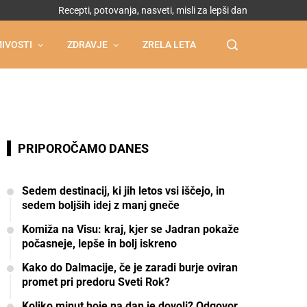
Recepti, potovanja, nasveti, misli za lepši dan
IVOSTI
ZDRAVJE
ZRELA LETA
PRIPOROČAMO DANES
Sedem destinacij, ki jih letos vsi iščejo, in
sedem boljših idej z manj gneče
Komiža na Visu: kraj, kjer se Jadran pokaže
počasneje, lepše in bolj iskreno
Kako do Dalmacije, če je zaradi burje oviran
promet pri predoru Sveti Rok?
Koliko minut hoje na dan je dovolj? Odgovor