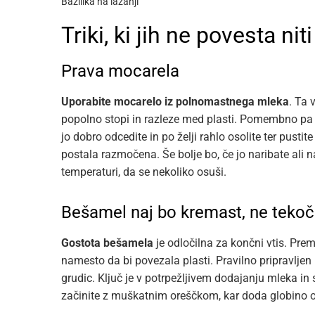
Bazilika na lazanji
Triki, ki jih ne povesta ni
Prava mocarela
Uporabite mocarelo iz polnomastnega mleka
. Ta 
popolno stopi in razleze med plasti. Pomembno pa j
jo dobro odcedite in po želji rahlo osolite ter pustit
postala razmočena. Še bolje bo, če jo naribate ali n
temperaturi, da se nekoliko osuši.
Bešamel naj bo kremast, ne tekoč
Gostota bešamela
je odločilna za končni vtis. Pre
namesto da bi povezala plasti. Pravilno pripravljen
grudic. Ključ je v potrpežljivem dodajanju mleka i
začinite z muškatnim oreščkom, kar doda globino 