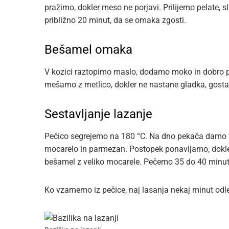
pražimo, dokler meso ne porjavi. Prilijemo pelate,
približno 20 minut, da se omaka zgosti.
Bešamel omaka
V kozici raztopimo maslo, dodamo moko in dobro 
mešamo z metlico, dokler ne nastane gladka, gost
Sestavljanje lazanje
Pečico segrejemo na 180 °C. Na dno pekača damo m
mocarelo in parmezan. Postopek ponavljamo, dokler
bešamel z veliko mocarele. Pečemo 35 do 40 minut,
Ko vzamemo iz pečice, naj lasanja nekaj minut odlež