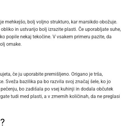
je mehkejšo, bolj voljno strukturo, kar marsikdo obožuje.
bliko in ustvarijo bolj izrazite plasti. Če uporabljate suhe,
ko popile nekaj tekočine. V vsakem primeru pazite, da
volj omake.
ujeta, če ju uporabite premišljeno. Origano je trša,
 Sveža bazilika pa bo razvila svoj značaj šele, ko jo
 pečenju, bo zadišala po vsej kuhinji in dodala občutek
gate tudi med plasti, a v zmernih količinah, da ne preglasi
a?