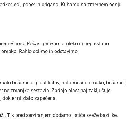
 sladkor, sol, poper in origano. Kuhamo na zmernem ognju
premešamo. Počasi prilivamo mleko in neprestano
a omaka. Rahlo solimo in odstavimo.
alo bešamela, plast listov, nato mesno omako, bešamel,
 ne zmanjka sestavin. Zadnjo plast naj zaključuje
 dokler ni zlato zapečena.
i. Tik pred serviranjem dodamo lističe sveže bazilike.