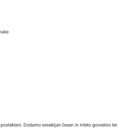
omake
 postekleni. Dodamo sesekljan česen in mleto govedino ter