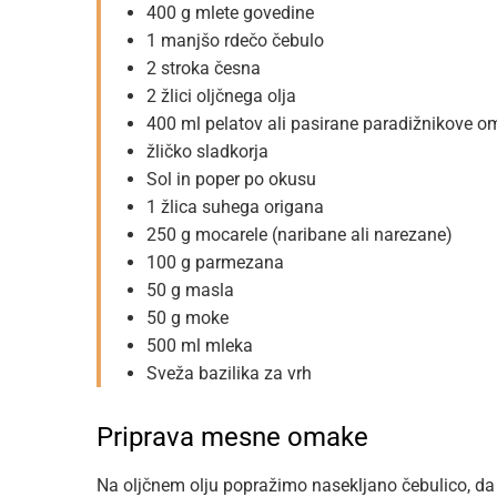
400 g mlete govedine
1 manjšo rdečo čebulo
2 stroka česna
2 žlici oljčnega olja
400 ml pelatov ali pasirane paradižnikove 
žličko sladkorja
Sol in poper po okusu
1 žlica suhega origana
250 g mocarele (naribane ali narezane)
100 g parmezana
50 g masla
50 g moke
500 ml mleka
Sveža bazilika za vrh
Priprava mesne omake
Na oljčnem olju popražimo nasekljano čebulico, da