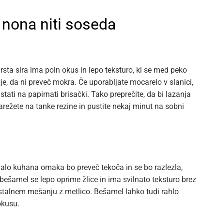
ti nona niti soseda
vrsta sira ima poln okus in lepo teksturo, ki se med peko
e, da ni preveč mokra. Če uporabljate mocarelo v slanici,
e stati na papirnati brisački. Tako preprečite, da bi lazanja
arežete na tanke rezine in pustite nekaj minut na sobni
malo kuhana omaka bo preveč tekoča in se bo razlezla,
 bešamel se lepo oprime žlice in ima svilnato teksturo brez
n stalnem mešanju z metlico. Bešamel lahko tudi rahlo
okusu.