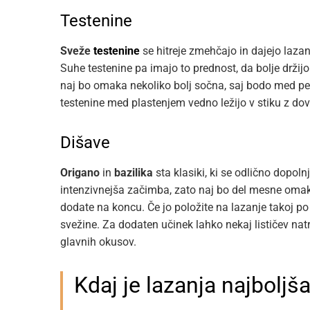
Testenine
Sveže
testenine
se hitreje zmehčajo in dajejo lazan
Suhe testenine pa imajo to prednost, da bolje držijo o
naj bo omaka nekoliko bolj sočna, saj bodo med pe
testenine med plastenjem vedno ležijo v stiku z do
Dišave
Origano
in
bazilika
sta klasiki, ki se odlično dopolnj
intenzivnejša začimba, zato naj bo del mesne omake.
dodate na koncu. Če jo položite na lazanje takoj po
svežine. Za dodaten učinek lahko nekaj lističev natr
glavnih okusov.
Kdaj je lazanja najboljš