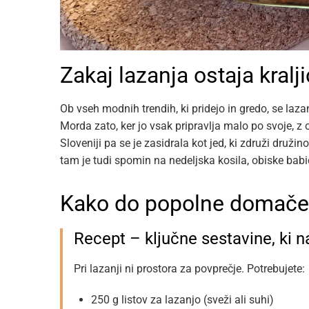
Zakaj lazanja ostaja kralj
Ob vseh modnih trendih, ki pridejo in gredo, se lazan
Morda zato, ker jo vsak pripravlja malo po svoje, z os
Sloveniji pa se je zasidrala kot jed, ki združi druži
tam je tudi spomin na nedeljska kosila, obiske babic 
Kako do popolne domače 
Recept – ključne sestavine, ki n
Pri lazanji ni prostora za povprečje. Potrebujete:
250 g listov za lazanjo (sveži ali suhi)