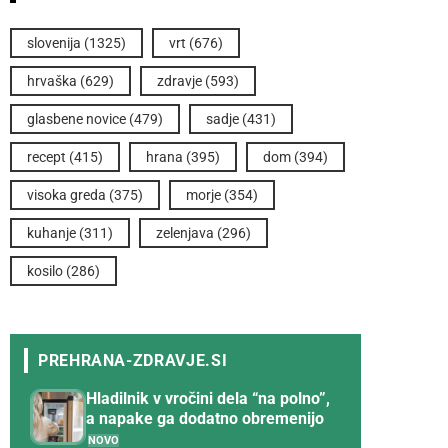
slovenija
(1325)
vrt
(676)
hrvaška
(629)
zdravje
(593)
glasbene novice
(479)
sadje
(431)
recept
(415)
hrana
(395)
dom
(394)
visoka greda
(375)
morje
(354)
kuhanje
(311)
zelenjava
(296)
kosilo
(286)
Hladilnik v vročini dela “na polno”,
a napake ga dodatno obremenijo