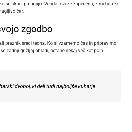
, ko se okusi prepojijo. Vendar sveže zapečena, z mehurčki
agljivo čar.
svojo zgodbo
mali praznik sredi tedna. Ko si vzamemo čas in pripravimo
se zadnji grižljaj ohladi, ostane nekaj več kot poln
rski dvoboj, ki deli tudi najboljše kuharje