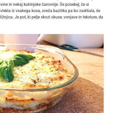
ine in nekaj kuhinjske čarovnije. Še posebej, če si
 vlekla iz vsakega kosa, sveža bazilika pa bo zadišala, še
ižnjica. Je pot, ki pelje skozi okuse, vonjave in teksture, da