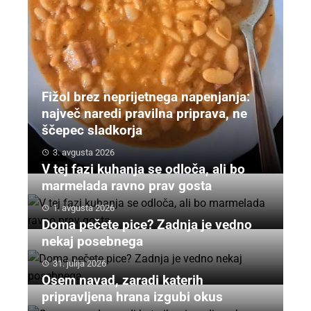
Fižol brez neprijetnega napenjanja:
največ naredi pravilna priprava, ne
ščepec sladkorja
3. avgusta 2026
V tej fazi kuhanja se odloča, ali bo
marmelada ravno prav gosta
1. avgusta 2026
Doma pečete pice? Zadnja je vedno
nekaj posebnega
31. julija 2026
Osem navad, zaradi katerih
pripravljena hrana izgubi okus