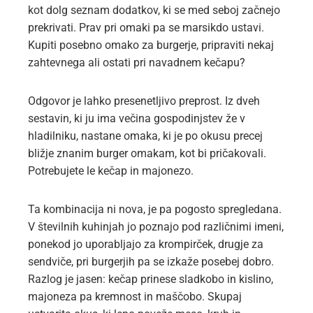
kot dolg seznam dodatkov, ki se med seboj začnejo
prekrivati. Prav pri omaki pa se marsikdo ustavi.
Kupiti posebno omako za burgerje, pripraviti nekaj
zahtevnega ali ostati pri navadnem kečapu?
Odgovor je lahko presenetljivo preprost. Iz dveh
sestavin, ki ju ima večina gospodinjstev že v
hladilniku, nastane omaka, ki je po okusu precej
bližje znanim burger omakam, kot bi pričakovali.
Potrebujete le kečap in majonezo.
Ta kombinacija ni nova, je pa pogosto spregledana.
V številnih kuhinjah jo poznajo pod različnimi imeni,
ponekod jo uporabljajo za krompirček, drugje za
sendviče, pri burgerjih pa se izkaže posebej dobro.
Razlog je jasen: kečap prinese sladkobo in kislino,
majoneza pa kremnost in maščobo. Skupaj