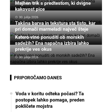
Majhen trik s predtestom, ki dvigne
31. julija 2026
kakovost pice
30. julija 2026
Takšna barva in tekstura sta tisto, kar
pri domači marmeladi največ šteje
Katero vino ponuditi ob morskih
30. julija 2026
sadežih? Ena napačna izbira lahko
prekrije ves okus
30. julija 2026
PRIPOROČAMO DANES
Voda v koritu odteka počasi? Ta
postopek lahko pomaga, preden
pokličete mojstra