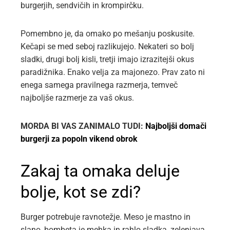
burgerjih, sendvičih in krompirčku.
Pomembno je, da omako po mešanju poskusite.
Kečapi se med seboj razlikujejo. Nekateri so bolj
sladki, drugi bolj kisli, tretji imajo izrazitejši okus
paradižnika. Enako velja za majonezo. Prav zato ni
enega samega pravilnega razmerja, temveč
najboljše razmerje za vaš okus.
MORDA BI VAS ZANIMALO TUDI:
Najboljši domači
burgerji za popoln vikend obrok
Zakaj ta omaka deluje
bolje, kot se zdi?
Burger potrebuje ravnotežje. Meso je mastno in
slano, bombeta je mehka in rahlo sladka, zelenjava