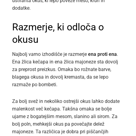
ustvarita okus, ki lepo poveže meso, kruh in
dodatke.
Razmerje, ki odloča o
okusu
Najbolj varno izhodišče je razmerje
ena proti ena
.
Ena žlica kečapa in ena žlica majoneze sta dovolj
za preprost preizkus. Omaka bo rožnate barve,
blagega okusa in dovolj kremasta, da se lepo
razmaže po bombeti.
Za bolj svež in nekoliko ostrejši okus lahko dodate
malenkost več kečapa. Takšna omaka se bolje
ujame z bogatejšim mesom, slanino ali sirom. Za
bolj poln, mehkejši okus pa povečajte delež
majoneze. Ta različica je dobra pri piščančjih