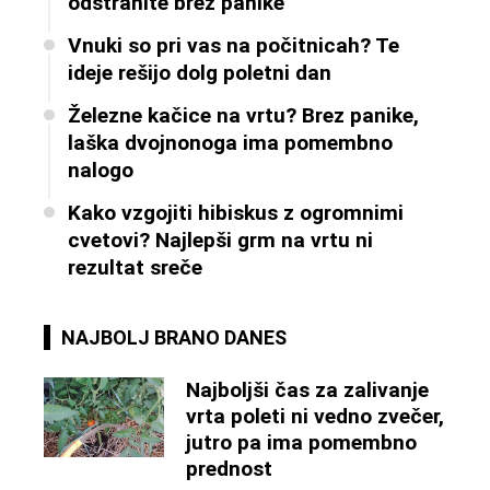
odstranite brez panike
Vnuki so pri vas na počitnicah? Te
ideje rešijo dolg poletni dan
Železne kačice na vrtu? Brez panike,
laška dvojnonoga ima pomembno
nalogo
Kako vzgojiti hibiskus z ogromnimi
cvetovi? Najlepši grm na vrtu ni
rezultat sreče
NAJBOLJ BRANO DANES
Najboljši čas za zalivanje
vrta poleti ni vedno zvečer,
jutro pa ima pomembno
prednost