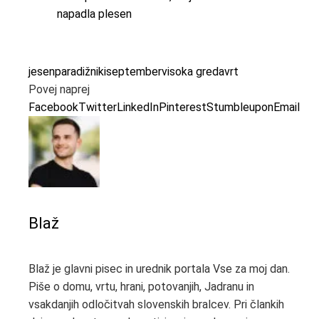
napadla plesen
jesen
paradižniki
september
visoka greda
vrt
Povej naprej
Facebook
Twitter
LinkedIn
Pinterest
Stumbleupon
Email
Blaž
Blaž je glavni pisec in urednik portala Vse za moj dan.
Piše o domu, vrtu, hrani, potovanjih, Jadranu in
vsakdanjih odločitvah slovenskih bralcev. Pri člankih