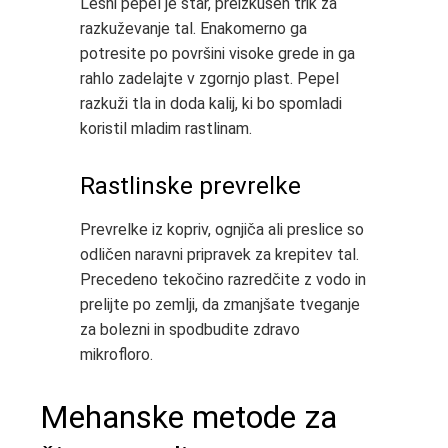
Lesni pepel je star, preizkušen trik za
razkuževanje tal. Enakomerno ga
potresite po površini visoke grede in ga
rahlo zadelajte v zgornjo plast. Pepel
razkuži tla in doda kalij, ki bo spomladi
koristil mladim rastlinam.
Rastlinske prevrelke
Prevrelke iz kopriv, ognjiča ali preslice so
odličen naravni pripravek za krepitev tal.
Precedeno tekočino razredčite z vodo in
prelijte po zemlji, da zmanjšate tveganje
za bolezni in spodbudite zdravo
mikrofloro.
Mehanske metode za