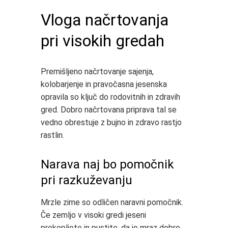
Vloga načrtovanja
pri visokih gredah
Premišljeno načrtovanje sajenja,
kolobarjenje in pravočasna jesenska
opravila so ključ do rodovitnih in zdravih
gred. Dobro načrtovana priprava tal se
vedno obrestuje z bujno in zdravo rastjo
rastlin.
Narava naj bo pomočnik
pri razkuževanju
Mrzle zime so odličen naravni pomočnik.
Če zemljo v visoki gredi jeseni
prekopljete in pustite, da jo mraz dobro