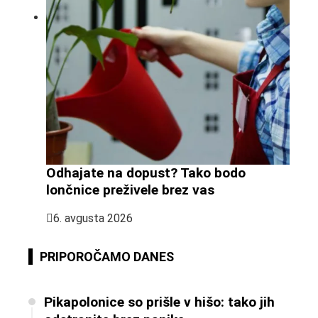
Odhajate na dopust? Tako bodo
lončnice preživele brez vas
6. avgusta 2026
PRIPOROČAMO DANES
Pikapolonice so prišle v hišo: tako jih