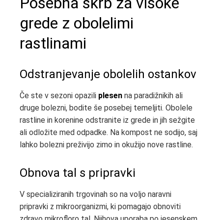
Posebna skrb za visoke
grede z obolelimi
rastlinami
Odstranjevanje obolelih ostankov
Če ste v sezoni opazili
plesen
na paradižnikih ali
druge bolezni, bodite še posebej temeljiti. Obolele
rastline in korenine odstranite iz grede in jih sežgite
ali odložite med odpadke. Na kompost ne sodijo, saj
lahko bolezni preživijo zimo in okužijo nove rastline.
Obnova tal s pripravki
V specializiranih trgovinah so na voljo naravni
pripravki z mikroorganizmi, ki pomagajo obnoviti
zdravo mikrofloro tal. Njihova uporaba po jesenskem