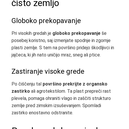
čisto zemljo
Globoko prekopavanje
Pri visokih gredah je
globoko prekopavanje
še
posebej koristno, saj izmenjate spodnje in zgornje
plasti zemlje. S tem na površino pridejo škodljivci in
jajčeca, ki jih nato uničijo mraz, sneg ali ptice.
Zastiranje visoke grede
Po čiščenju tal
površino prekrijte z organsko
zastirko
ali agrotekstilom. Ta plast prepreči rast
plevela, pomaga ohraniti vlago in zaščiti strukturo
zemlje pred zimskim izsuševanjem. Spomladi
zastirko enostavno odstranite.