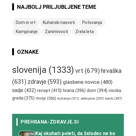
NAJBOLJ PRILJUBLJENE TEME
Dom in vrt
Kuharski nasveti
Potovanja
Kampiranje
Zanimivosti
Zrela leta
OZNAKE
slovenija
(1333)
vrt
(679)
hrvaška
(631)
zdravje
(593)
glasbene novice
(480)
sadje
(432)
recept
(415)
hrana
(396)
dom
(394)
visoka
greda
(375)
morje
(356)
kuhanje
(311)
zelenjava
(297)
kosilo
(287)
Kaj skuhati poleti, da želodec ne bo