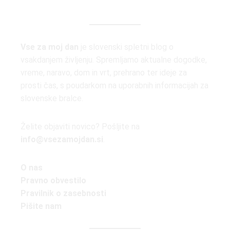
Vse za moj dan
je slovenski spletni blog o
vsakdanjem življenju. Spremljamo aktualne dogodke,
vreme, naravo, dom in vrt, prehrano ter ideje za
prosti čas, s poudarkom na uporabnih informacijah za
slovenske bralce.
Želite objaviti novico? Pošljite na
info@vsezamojdan.si
.
O nas
Pravno obvestilo
Pravilnik o zasebnosti
Pišite nam